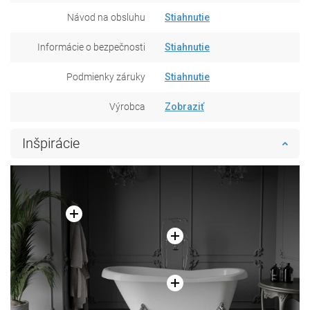
Návod na obsluhu
Stiahnutie
Informácie o bezpečnosti
Stiahnutie
Podmienky záruky
Stiahnutie
Výrobca
Zobraziť
Inšpirácie