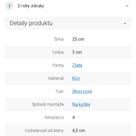
2 roky záruky
Detaily produktu
Šírka
25 cm
Výška
3 cm
Farba
Zlatá
Materiál
Kov
Tvar
Štvorcový
Spôsob montáže
Na kolíky
Množstvo
4
Vzdialenosť od steny
4,3 cm