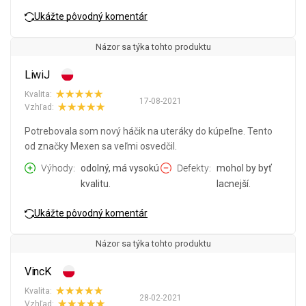
Ukážte pôvodný komentár
Názor sa týka tohto produktu
LiwiJ
Kvalita:
17-08-2021
Vzhľad:
Potrebovala som nový háčik na uteráky do kúpeľne. Tento
od značky Mexen sa veľmi osvedčil.
Výhody
odolný, má vysokú
Defekty
mohol by byť
kvalitu.
lacnejší.
Ukážte pôvodný komentár
Názor sa týka tohto produktu
VincK
Kvalita:
28-02-2021
Vzhľad: