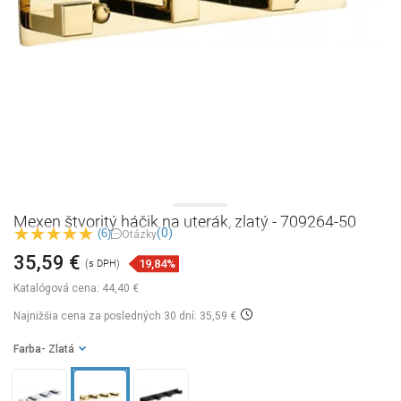
Mexen štvoritý háčik na uterák, zlatý - 709264-50
(0)
(6)
Otázky
35,59 €
19,84%
(s DPH)
Katalógová cena:
44,40 €
Najnižšia cena za posledných 30 dní: 35,59 €
Farba
- Zlatá