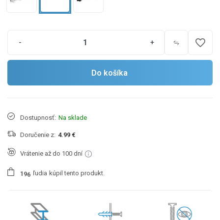
favorite_border
-
+
Do košíka
Dostupnosť:
Na sklade
Doručenie z:
4.99 €
Vrátenie až do 100 dní
ľudia
kúpil tento produkt.
1
9
6