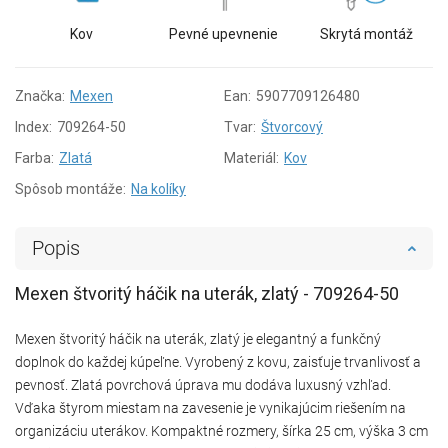
Kov
Pevné upevnenie
Skrytá montáž
Značka:
Mexen
Ean:
5907709126480
Index:
709264-50
Tvar:
Štvorcový
Farba:
Zlatá
Materiál:
Kov
Spôsob montáže:
Na kolíky
Popis
Mexen štvoritý háčik na uterák, zlatý - 709264-50
Mexen štvoritý háčik na uterák, zlatý je elegantný a funkčný
doplnok do každej kúpeľne. Vyrobený z kovu, zaisťuje trvanlivosť a
pevnosť. Zlatá povrchová úprava mu dodáva luxusný vzhľad.
Vďaka štyrom miestam na zavesenie je vynikajúcim riešením na
organizáciu uterákov. Kompaktné rozmery, šírka 25 cm, výška 3 cm