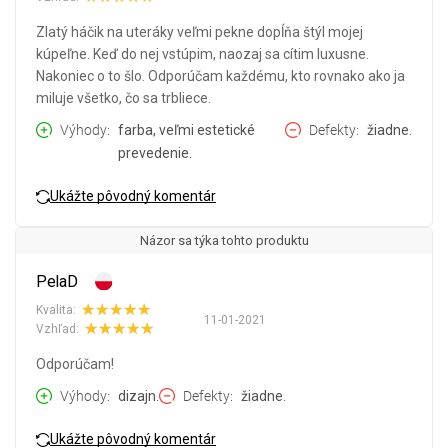
Zlatý háčik na uteráky veľmi pekne dopĺňa štýl mojej
kúpeľne. Keď do nej vstúpim, naozaj sa cítim luxusne.
Nakoniec o to šlo. Odporúčam každému, kto rovnako ako ja
miluje všetko, čo sa trbliece.
Výhody
farba, veľmi estetické
Defekty
žiadne.
prevedenie.
Ukážte pôvodný komentár
Názor sa týka tohto produktu
PelaD
Kvalita:
11-01-2021
Vzhľad:
Odporúčam!
Výhody
dizajn.
Defekty
žiadne.
Ukážte pôvodný komentár