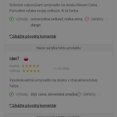
Srdečne odporúčam umývadlo na dosku Mexen Catia.
Pohodlné vďaka svojej veľkosti. A tá farba.
Výhody
univerzálna veľkosť, nízka cena,
Defekty
-
dizajn
Ukážte pôvodný komentár
Názor sa týka tohto produktu
IdanT
Kvalita:
11-05-2020
Vzhľad:
Vysokokvalitné umývadlo na dosku v charakteristickej
farbe.
Výhody
štýl, cena, slovenská značka
Defekty
-
Ukážte pôvodný komentár