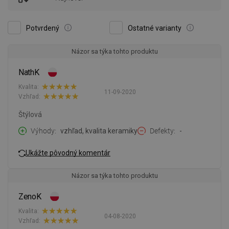
Potvrdený
Ostatné varianty
Názor sa týka tohto produktu
NathK
Kvalita:
11-09-2020
Vzhľad:
Štýlová
Výhody
vzhľad, kvalita keramiky
Defekty
-
Ukážte pôvodný komentár
Názor sa týka tohto produktu
ZenoK
Kvalita:
04-08-2020
Vzhľad: