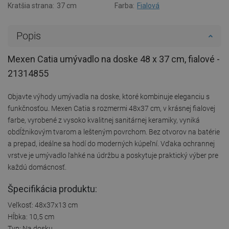
Kratšia strana:
37 cm
Farba:
Fialová
Popis
Mexen Catia umývadlo na doske 48 x 37 cm, fialové -
21314855
Objavte výhody umývadla na doske, ktoré kombinuje eleganciu s
funkčnosťou. Mexen Catia s rozmermi 48x37 cm, v krásnej fialovej
farbe, vyrobené z vysoko kvalitnej sanitárnej keramiky, vyniká
obdĺžnikovým tvarom a lešteným povrchom. Bez otvorov na batérie
a prepad, ideálne sa hodí do moderných kúpeľní. Vďaka ochrannej
vrstve je umývadlo ľahké na údržbu a poskytuje praktický výber pre
každú domácnosť.
Špecifikácia produktu:
Veľkosť: 48x37x13 cm
Hĺbka: 10,5 cm
Typ: Na dosku