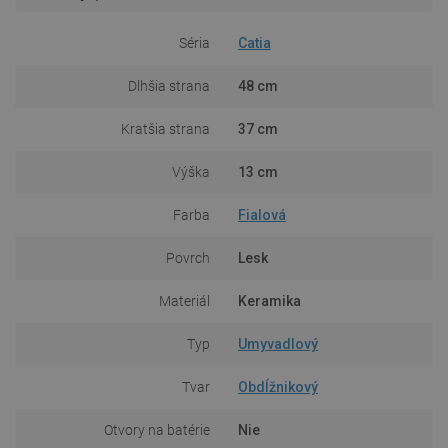
Séria
Catia
Dlhšia strana
48 cm
Kratšia strana
37 cm
Výška
13 cm
Farba
Fialová
Povrch
Lesk
Materiál
Keramika
Typ
Umyvadlový
Tvar
Obdĺžnikový
Otvory na batérie
Nie