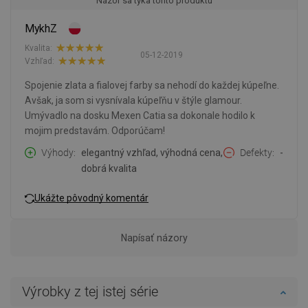
Názor sa týka tohto produktu
MykhZ
Kvalita:
05-12-2019
Vzhľad:
Spojenie zlata a fialovej farby sa nehodí do každej kúpeľne.
Avšak, ja som si vysnívala kúpeľňu v štýle glamour.
Umývadlo na dosku Mexen Catia sa dokonale hodilo k
mojim predstavám. Odporúčam!
Výhody
elegantný vzhľad, výhodná cena,
Defekty
-
dobrá kvalita
Ukážte pôvodný komentár
Napísať názory
Výrobky z tej istej série