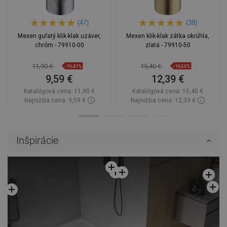
(47)
(38)
Mexen guľatý klik-klak uzáver,
Mexen klik-klak zátka okrúhla,
chróm - 79910-00
zlatá - 79910-50
11,90 €
15,40 €
-19,41%
-19,55%
9,59 €
12,39 €
Katalógová cena:
11,90 €
Katalógová cena:
15,40 €
Najnižšia cena: 9,59 €
Najnižšia cena: 12,39 €
Dostupnosť:
Na sklade
Dostupnosť:
Na sklade
Do košíka
Do košíka
Inšpirácie
Porovnaj
favorite_border
Obľúbené
Porovnaj
favorite_border
Obľúbené