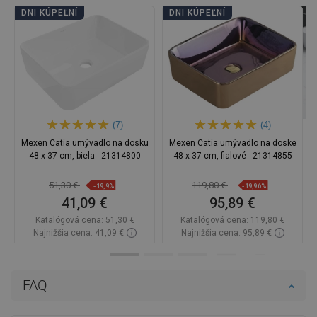
DNI KÚPEĽNÍ
DNI KÚPEĽNÍ
(7)
(4)
Mexen Catia umývadlo na dosku
Mexen Catia umývadlo na doske
48 x 37 cm, biela - 21314800
48 x 37 cm, fialové - 21314855
51,30 €
119,80 €
-19,9%
-19,96%
41,09 €
95,89 €
Katalógová cena:
51,30 €
Katalógová cena:
119,80 €
Najnižšia cena: 41,09 €
Najnižšia cena: 95,89 €
Dostupnosť:
Na sklade
Dostupnosť:
2026-11-06
Do košíka
Do košíka
FAQ
Porovnaj
favorite_border
Obľúbené
Porovnaj
favorite_border
Obľúbené