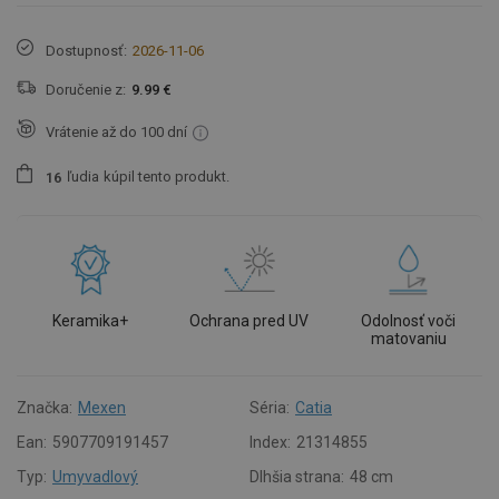
Dostupnosť:
2026-11-06
Doručenie z:
9.99 €
Vrátenie až do 100 dní
ľudia
kúpil tento produkt.
1
6
Keramika+
Ochrana pred UV
Odolnosť voči
matovaniu
Značka:
Mexen
Séria:
Catia
Ean:
5907709191457
Index:
21314855
Typ:
Umyvadlový
Dlhšia strana:
48 cm