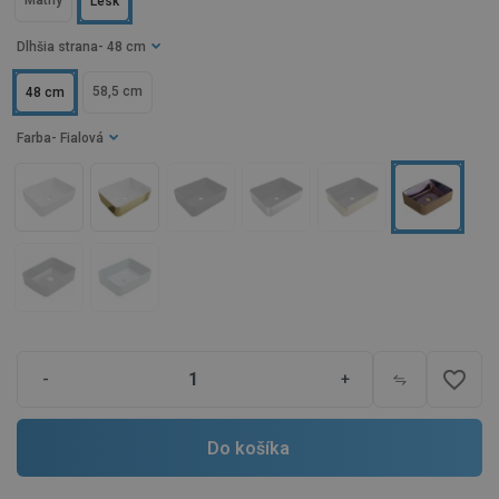
Matný
Lesk
Dlhšia strana
- 48 cm
58,5 cm
48 cm
Farba
- Fialová
favorite_border
-
+
Do košíka