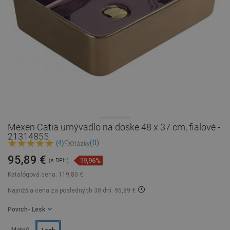
Mexen Catia umývadlo na doske 48 x 37 cm, fialové -
21314855
(0)
(4)
Otázky
95,89 €
19,96%
(s DPH)
Katalógová cena:
119,80 €
Najnižšia cena za posledných 30 dní: 95,89 €
Povrch
- Lesk