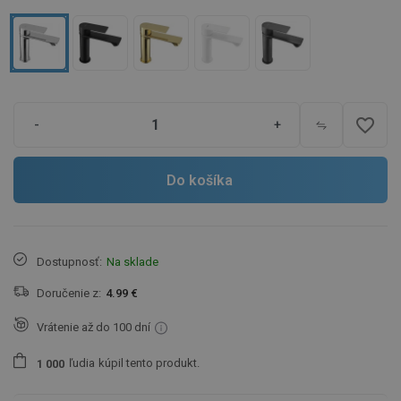
favorite_border
-
+
Do košíka
Dostupnosť:
Na sklade
Doručenie z:
4.99 €
Vrátenie až do 100 dní
ľudia
kúpil tento produkt.
1
0
0
0