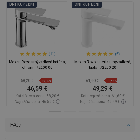
DNI KÚPEĽNÍ
DNI KÚPEĽNÍ
(11)
(6)
Mexen Royo umývadlová batéria,
Mexen Royo batéria umývadlová,
chróm - 72200-00
biela - 72200-20
58,20 €
61,60 €
-19,95%
-19,98%
46,59 €
49,29 €
Katalógová cena:
58,20 €
Katalógová cena:
61,60 €
Najnižšia cena: 46,59 €
Najnižšia cena: 49,29 €
Dostupnosť:
Na sklade
Dostupnosť:
Na sklade
Do košíka
Do košíka
FAQ
Porovnaj
favorite_border
Obľúbené
Porovnaj
favorite_border
Obľúbené