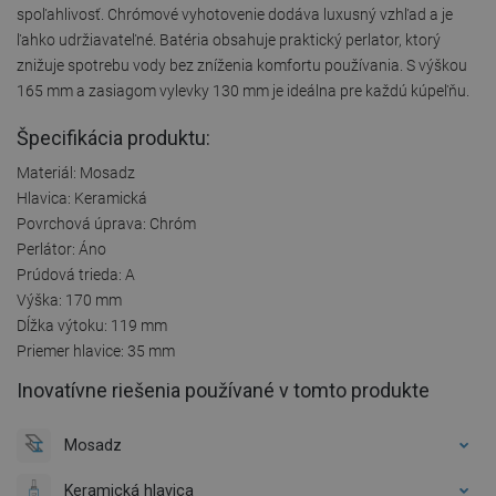
spoľahlivosť. Chrómové vyhotovenie dodáva luxusný vzhľad a je
ľahko udržiavateľné. Batéria obsahuje praktický perlator, ktorý
znižuje spotrebu vody bez zníženia komfortu používania. S výškou
165 mm a zasiagom vylevky 130 mm je ideálna pre každú kúpeľňu.
Špecifikácia produktu:
Materiál: Mosadz
Hlavica: Keramická
Povrchová úprava: Chróm
Perlátor: Áno
Prúdová trieda: A
Výška: 170 mm
Dĺžka výtoku: 119 mm
Priemer hlavice: 35 mm
Inovatívne riešenia používané v tomto produkte
Mosadz
Keramická hlavica