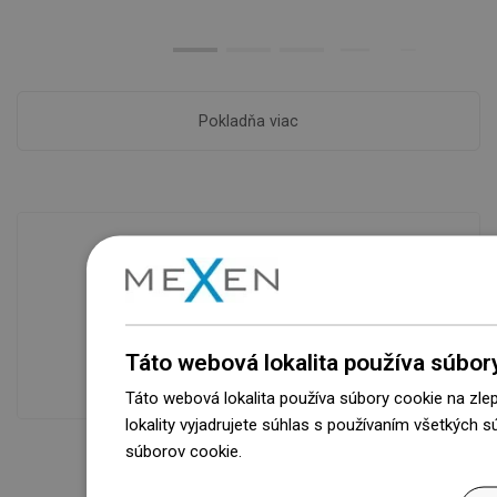
Pokladňa viac
Dostupnosť tovaru
Naše výrobky na vás čakajú v
modernom sklade.Vždy pripravený na
Táto webová lokalita používa súbor
prepravu!
Táto webová lokalita používa súbory cookie na zle
lokality vyjadrujete súhlas s používaním všetkých 
súborov cookie.
Dowiedz się więcej