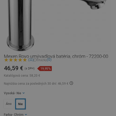
Mexen Royo umývadlová batéria, chróm - 72200-00
(0)
(11)
Otázky
46,59 €
19,95%
(s DPH)
Katalógová cena:
58,20 €
Najnižšia cena za posledných 30 dní: 46,59 €
Vysoká
- Nie
Áno
Nie
Farba
- Chróm