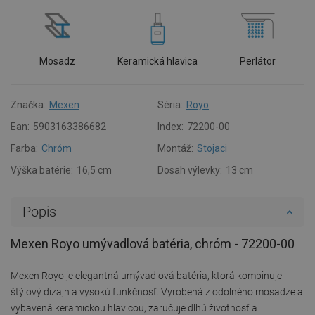
Mosadz
Keramická hlavica
Perlátor
Značka:
Mexen
Séria:
Royo
Ean:
5903163386682
Index:
72200-00
Farba:
Chróm
Montáž:
Stojaci
Výška batérie:
16,5 cm
Dosah výlevky:
13 cm
Popis
Mexen Royo umývadlová batéria, chróm - 72200-00
Mexen Royo je elegantná umývadlová batéria, ktorá kombinuje
štýlový dizajn a vysokú funkčnosť. Vyrobená z odolného mosadze a
vybavená keramickou hlavicou, zaručuje dlhú životnosť a