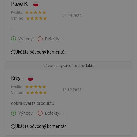
Pawe K.
Kvalita:
02-04-2024
Vzhľad:
-
Výhody
-
Defekty
-
Ukážte pôvodný komentár
Názor sa týka tohto produktu
Krzy .
Kvalita:
13-12-2023
Vzhľad:
dobrá kvalita produktu
Výhody
-
Defekty
-
Ukážte pôvodný komentár