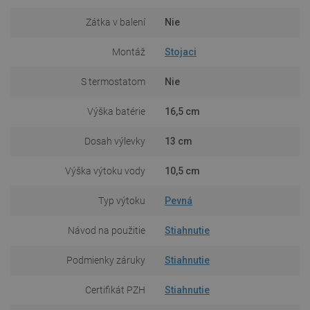
Zátka v balení
Nie
Montáž
Stojaci
S termostatom
Nie
Výška batérie
16,5 cm
Dosah výlevky
13 cm
Výška výtoku vody
10,5 cm
Typ výtoku
Pevná
Návod na použitie
Stiahnutie
Podmienky záruky
Stiahnutie
Certifikát PZH
Stiahnutie