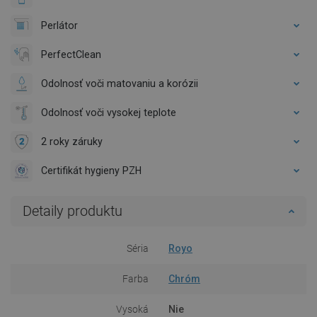
Perlátor
PerfectClean
Odolnosť voči matovaniu a korózii
Odolnosť voči vysokej teplote
2 roky záruky
Certifikát hygieny PZH
Detaily produktu
Séria
Royo
Farba
Chróm
Vysoká
Nie