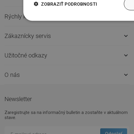
ZOBRAZIŤ PODROBNOSTI
Rýchly kontakt

Zákaznícky servis

Užitočné odkazy

O nás

Newsletter
Zaregistrujte sa na informačný bulletin a zostaňte v aktuálnom
stave.