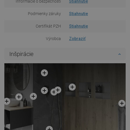
Informácie o bezpečnosti
Stiahnutie
Podmienky záruky
Stiahnutie
Certifikát PZH
Stiahnutie
Výrobca
Zobraziť
Inšpirácie