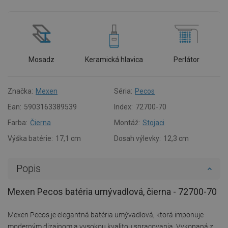
Mosadz
Keramická hlavica
Perlátor
Značka:
Mexen
Séria:
Pecos
Ean:
5903163389539
Index:
72700-70
Farba:
Čierna
Montáž:
Stojaci
Výška batérie:
17,1 cm
Dosah výlevky:
12,3 cm
Popis
Mexen Pecos batéria umývadlová, čierna - 72700-70
Mexen Pecos je elegantná batéria umývadlová, ktorá imponuje
moderným dizajnom a vysokou kvalitou spracovania. Vykonaná z