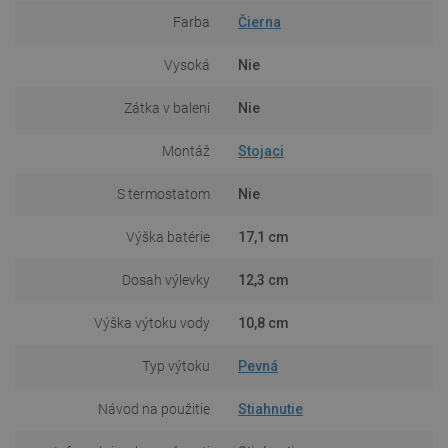
Farba
Čierna
Vysoká
Nie
Zátka v balení
Nie
Montáž
Stojaci
S termostatom
Nie
Výška batérie
17,1 cm
Dosah výlevky
12,3 cm
Výška výtoku vody
10,8 cm
Typ výtoku
Pevná
Návod na použitie
Stiahnutie