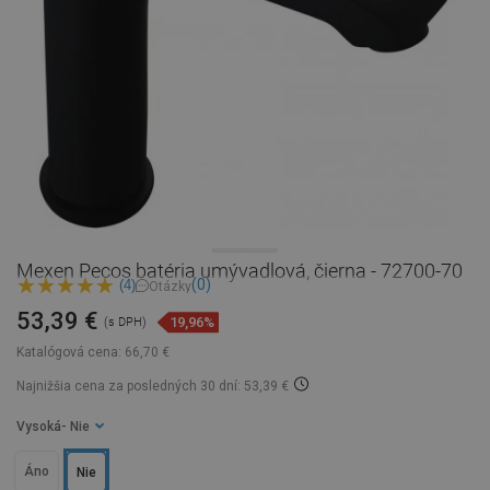
Mexen Pecos batéria umývadlová, čierna - 72700-70
(0)
(4)
Otázky
53,39 €
19,96%
(s DPH)
Katalógová cena:
66,70 €
Najnižšia cena za posledných 30 dní: 53,39 €
Vysoká
- Nie
Áno
Nie