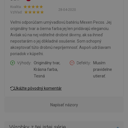
Kvalita:
28-04-2020
Vzhľad:
Veľmi odporúčam umývadlovú batériu Mexen Pecos. Jej
originálny tvar a čierna farba jej len pridávajú eleganciu.
Avšak sú na nej viditeľné drobné škvrny, ak sa ihneď
nepostarám o jej dôkladné osušenie. Som schopný
akceptovať túto drobnú nepríjemnosť. Aspoň udržiavam
poriadok v kúpeľni.
Výhody
Originálny tvar,
Defekty
Musím
Krásna farba,
pravidelne
Tesná
utierať.
Ukážte pôvodný komentár
Napísať názory
Výrobky z tej istej série