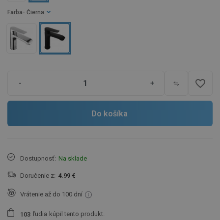
Farba
- Čierna
favorite_border
-
+
Do košíka
Dostupnosť:
Na sklade
Doručenie z:
4.99 €
Vrátenie až do 100 dní
ľudia
kúpil tento produkt.
1
0
3