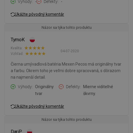
Výhody
-
Defekty
-
Ukážte pôvodný komentár
Názor sa týka tohto produktu
TymoK
Kvalita:
04-07-2020
Vzhľad:
Čierna umývadlová batéria Mexen Pecos má originálny tvar
a farbu. Okrem toho je veľmi dobre spracovaná, s dôrazom
na najmenší detail.
Výhody
Originálny
Defekty
Mierne viditeľné
tvar
škvrny.
Ukážte pôvodný komentár
Názor sa týka tohto produktu
DariP