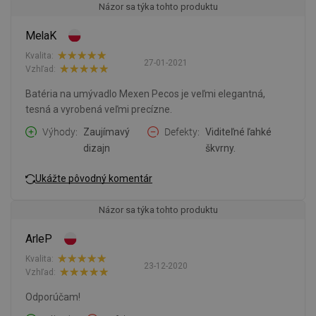
Názor sa týka tohto produktu
MelaK
Kvalita:
27-01-2021
Vzhľad:
Batéria na umývadlo Mexen Pecos je veľmi elegantná,
tesná a vyrobená veľmi precízne.
Výhody
Zaujímavý
Defekty
Viditeľné ľahké
dizajn
škvrny.
Ukážte pôvodný komentár
Názor sa týka tohto produktu
ArleP
Kvalita:
23-12-2020
Vzhľad:
Odporúčam!