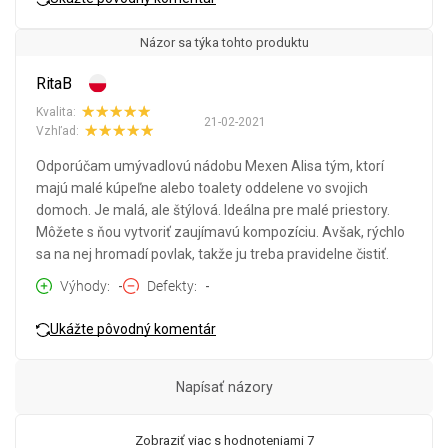
Názor sa týka tohto produktu
RitaB
Kvalita:
21-02-2021
Vzhľad:
Odporúčam umývadlovú nádobu Mexen Alisa tým, ktorí
majú malé kúpeľne alebo toalety oddelene vo svojich
domoch. Je malá, ale štýlová. Ideálna pre malé priestory.
Môžete s ňou vytvoriť zaujímavú kompozíciu. Avšak, rýchlo
sa na nej hromadí povlak, takže ju treba pravidelne čistiť.
Výhody
-
Defekty
-
Ukážte pôvodný komentár
Napísať názory
Zobraziť viac s hodnoteniami 7