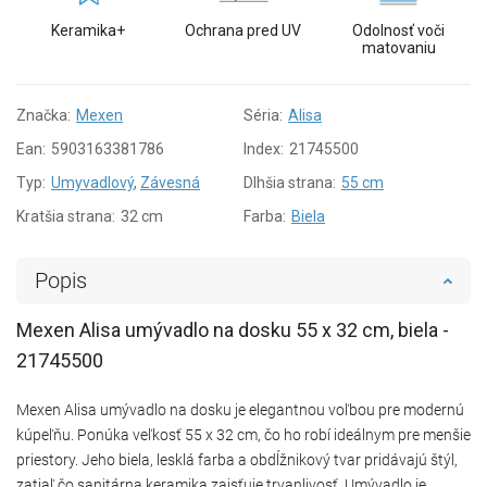
Keramika+
Ochrana pred UV
Odolnosť voči
matovaniu
Značka:
Mexen
Séria:
Alisa
Ean:
5903163381786
Index:
21745500
Typ:
Umyvadlový
,
Závesná
Dlhšia strana:
55 cm
Kratšia strana:
32 cm
Farba:
Biela
Popis
Mexen Alisa umývadlo na dosku 55 x 32 cm, biela -
21745500
Mexen Alisa umývadlo na dosku je elegantnou voľbou pre modernú
kúpeľňu. Ponúka veľkosť 55 x 32 cm, čo ho robí ideálnym pre menšie
priestory. Jeho biela, lesklá farba a obdĺžnikový tvar pridávajú štýl,
zatiaľ čo sanitárna keramika zaisťuje trvanlivosť. Umývadlo je