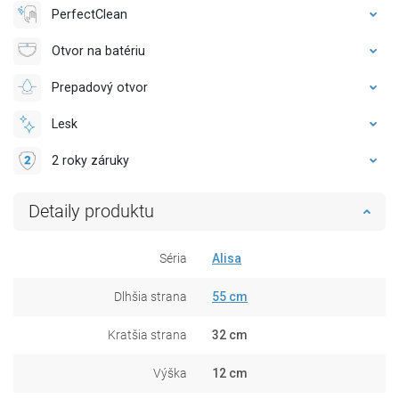
PerfectClean
Otvor na batériu
Prepadový otvor
Lesk
2 roky záruky
Detaily produktu
Séria
Alisa
Dlhšia strana
55 cm
Kratšia strana
32 cm
Výška
12 cm