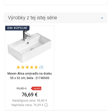
Výrobky z tej istej série
DNI KÚPEĽNÍ
(7)
Mexen Alisa umývadlo na dosku
55 x 32 cm, biela - 21745500
95,80 €
-19,95%
76,69 €
Katalógová cena:
95,80 €
Najnižšia cena: 76,69 €
Dostupnosť:
Na sklade