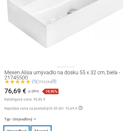
Mexen Alisa umývadlo na dosku 55 x 32 cm, biela -
21745500
(0)
(7)
Otázky
76,69 €
19,95%
(s DPH)
Katalógová cena:
95,80 €
Najnižšia cena za posledných 30 dní: 76,69 €
Typ
- Umyvadlový