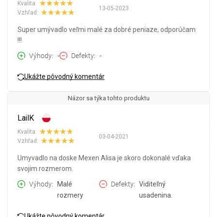
Kvalita:
13-05-2023
Vzhľad:
Super umývadlo veľmi malé za dobré peniaze, odporúčam
!!!
Výhody
-
Defekty
-
Ukážte pôvodný komentár
Názor sa týka tohto produktu
LailK
Kvalita:
03-04-2021
Vzhľad:
Umyvadlo na doske Mexen Alisa je skoro dokonalé vďaka
svojim rozmerom.
Výhody
Malé
Defekty
Viditeľný
rozmery
usadenina.
Ukážte pôvodný komentár