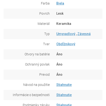
Farba
Biela
Povrch
Lesk
Materiál
Keramika
Typ
Umyvadlový
,
Závesná
Tvar
Obdĺžnikový
Otvory na batérie
Áno
Ochranný povlak
Áno
Prevod
Áno
Návod na použitie
Stiahnutie
Informácie o bezpečnosti
Stiahnutie
Podmienky záruky
Stiahnutie