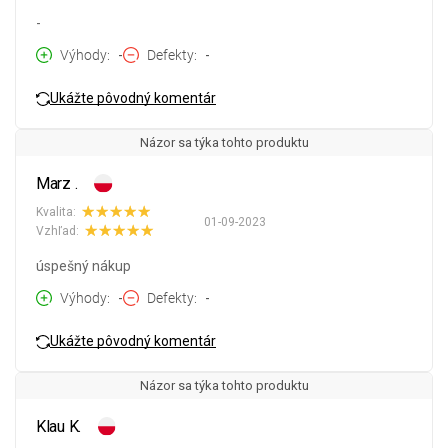
-
Výhody
-
Defekty
-
Ukážte pôvodný komentár
Názor sa týka tohto produktu
Marz .
Kvalita:
01-09-2023
Vzhľad:
úspešný nákup
Výhody
-
Defekty
-
Ukážte pôvodný komentár
Názor sa týka tohto produktu
Klau K.