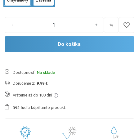
Umyvadlový
Závesná
favorite_border
-
+
Do košíka
Dostupnosť:
Na sklade
Doručenie z:
9.99 €
Vrátenie až do 100 dní
ľudia
kúpil tento produkt.
3
9
2