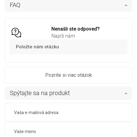
FAQ
Do košíka
Porovnaj
favorite_border
Obľúbené
Nenašli ste odpoveď?
Napíš nám
Položte nám otázku
Pozrite si viac otázok
Spýtajte sa na produkt