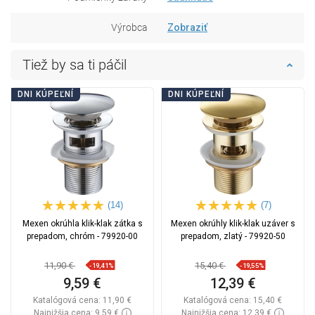
Výrobca
Zobraziť
Tiež by sa ti páčil
DNI KÚPEĽNÍ
DNI KÚPEĽNÍ
(14)
(7)
Mexen okrúhla klik-klak zátka s
Mexen okrúhly klik-klak uzáver s
prepadom, chróm - 79920-00
prepadom, zlatý - 79920-50
11,90 €
15,40 €
-19,41%
-19,55%
9,59 €
12,39 €
Katalógová cena:
11,90 €
Katalógová cena:
15,40 €
Najnižšia cena: 9,59 €
Najnižšia cena: 12,39 €