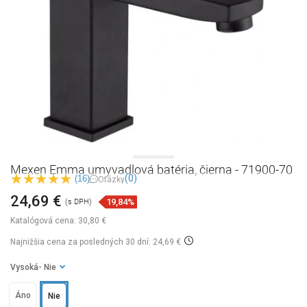
Mexen Emma umyvadlová batéria, čierna - 71900-70
(0)
(16)
Otázky
24,69 €
19,84%
(s DPH)
Katalógová cena:
30,80 €
Najnižšia cena za posledných 30 dní: 24,69 €
Vysoká
- Nie
Áno
Nie