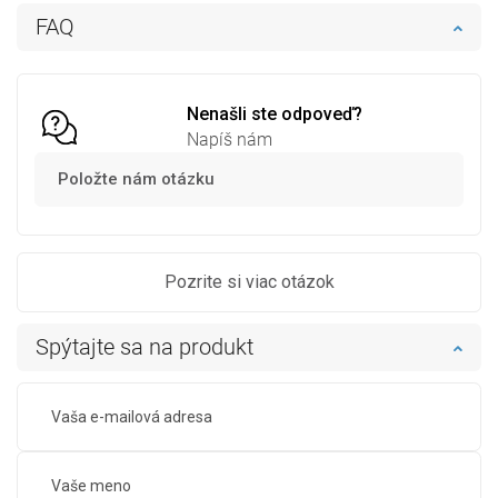
Do košíka
Do košíka
FAQ
Porovnaj
favorite_border
Obľúbené
Porovnaj
favorite_border
Obľúbené
Nenašli ste odpoveď?
Napíš nám
Položte nám otázku
Pozrite si viac otázok
Spýtajte sa na produkt