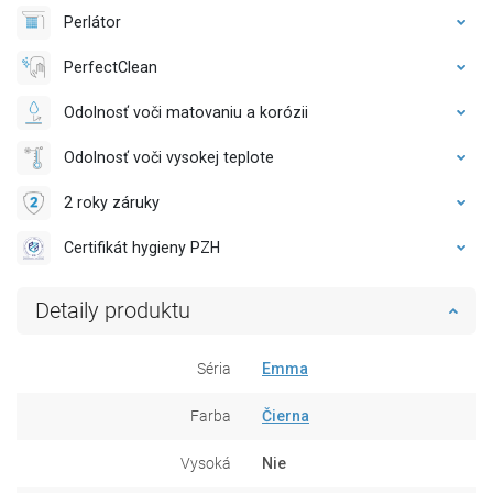
Perlátor
PerfectClean
Odolnosť voči matovaniu a korózii
Odolnosť voči vysokej teplote
2 roky záruky
Certifikát hygieny PZH
Detaily produktu
Séria
Emma
Farba
Čierna
Vysoká
Nie