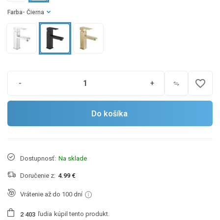
Farba
- Čierna
favorite_border
-
+
Do košíka
Dostupnosť:
Na sklade
Doručenie z:
4.99 €
Vrátenie až do 100 dní
ľudia
kúpil tento produkt.
2
4
0
3