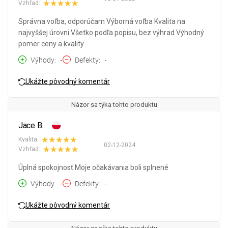
Vzhľad:
Správna voľba, odporúčam Výborná voľba Kvalita na
najvyššej úrovni Všetko podľa popisu, bez výhrad Výhodný
pomer ceny a kvality
Výhody
-
Defekty
-
Ukážte pôvodný komentár
Názor sa týka tohto produktu
Jace B.
Kvalita:
02-12-2024
Vzhľad:
Úplná spokojnosť Moje očakávania boli splnené
Výhody
-
Defekty
-
Ukážte pôvodný komentár