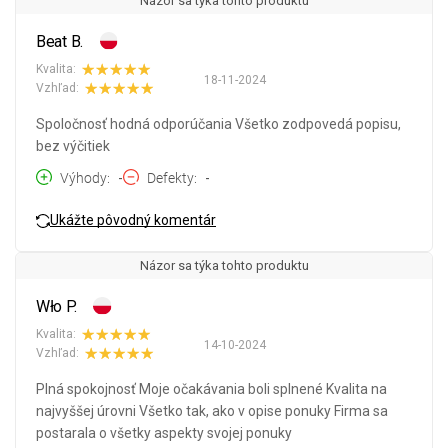
Názor sa týka tohto produktu
Beat B.
Kvalita:
18-11-2024
Vzhľad:
Spoločnosť hodná odporúčania Všetko zodpovedá popisu,
bez výčitiek
Výhody
-
Defekty
-
Ukážte pôvodný komentár
Názor sa týka tohto produktu
Wło P.
Kvalita:
14-10-2024
Vzhľad:
Plná spokojnosť Moje očakávania boli splnené Kvalita na
najvyššej úrovni Všetko tak, ako v opise ponuky Firma sa
postarala o všetky aspekty svojej ponuky