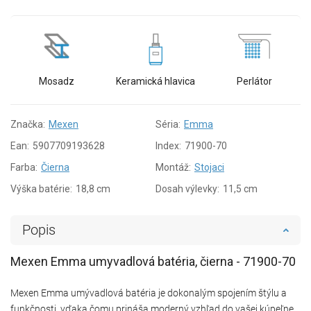
Mosadz
Keramická hlavica
Perlátor
Značka:
Mexen
Séria:
Emma
Ean:
5907709193628
Index:
71900-70
Farba:
Čierna
Montáž:
Stojaci
Výška batérie:
18,8 cm
Dosah výlevky:
11,5 cm
Popis
Mexen Emma umyvadlová batéria, čierna - 71900-70
Mexen Emma umývadlová batéria je dokonalým spojením štýlu a
funkčnosti, vďaka čomu prináša moderný vzhľad do vašej kúpeľne.