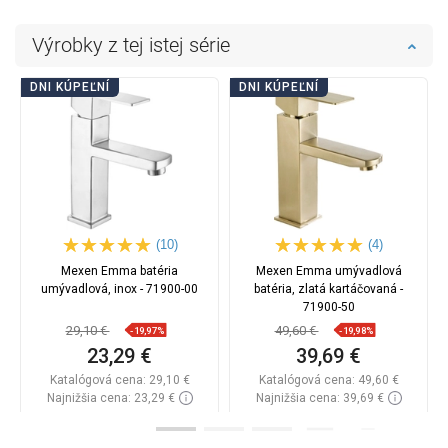
Výrobky z tej istej série
DNI KÚPEĽNÍ
DNI KÚPEĽNÍ
(10)
(4)
Mexen Emma batéria
Mexen Emma umývadlová
umývadlová, inox - 71900-00
batéria, zlatá kartáčovaná -
71900-50
29,10 €
49,60 €
-19,97%
-19,98%
23,29 €
39,69 €
Katalógová cena:
29,10 €
Katalógová cena:
49,60 €
Najnižšia cena: 23,29 €
Najnižšia cena: 39,69 €
Dostupnosť:
Na sklade
Dostupnosť:
Na sklade