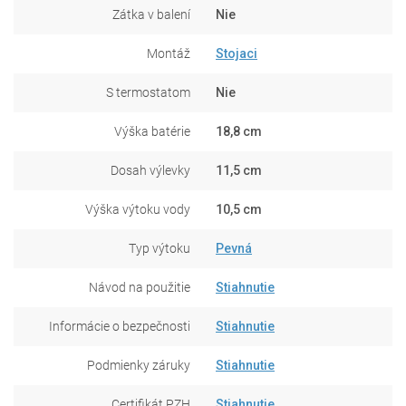
Zátka v balení
Nie
Montáž
Stojaci
S termostatom
Nie
Výška batérie
18,8 cm
Dosah výlevky
11,5 cm
Výška výtoku vody
10,5 cm
Typ výtoku
Pevná
Návod na použitie
Stiahnutie
Informácie o bezpečnosti
Stiahnutie
Podmienky záruky
Stiahnutie
Certifikát PZH
Stiahnutie