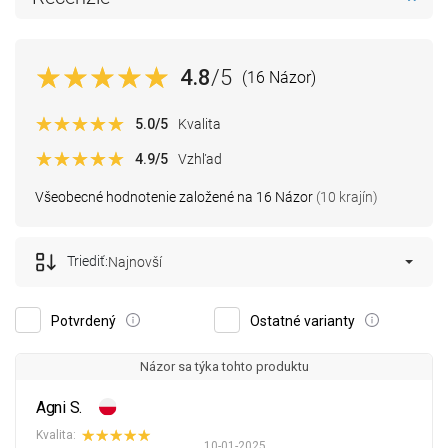
4.8
/5
(16 Názor)
5.0
/5
Kvalita
4.9
/5
Vzhľad
Všeobecné hodnotenie založené na 16 Názor
(10 krajín)
Triediť:
Najnovší
Potvrdený
Ostatné varianty
Názor sa týka tohto produktu
Agni S.
Kvalita:
10-01-2025