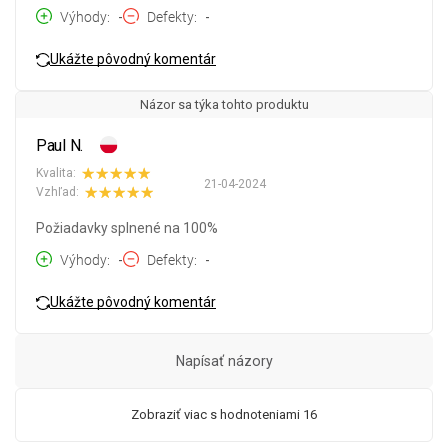
Výhody
-
Defekty
-
Ukážte pôvodný komentár
Názor sa týka tohto produktu
Paul N.
Kvalita:
21-04-2024
Vzhľad:
Požiadavky splnené na 100%
Výhody
-
Defekty
-
Ukážte pôvodný komentár
Napísať názory
Zobraziť viac s hodnoteniami 16