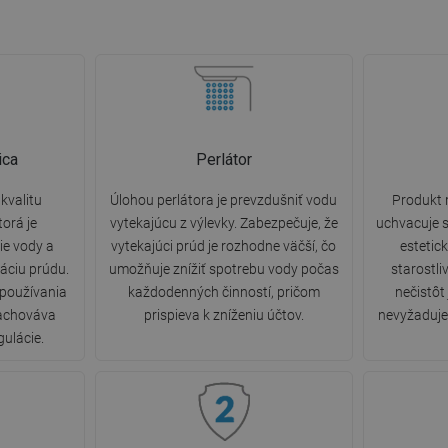
ica
Perlátor
kvalitu
Úlohou perlátora je prevzdušniť vodu
Produkt 
torá je
vytekajúcu z výlevky. Zabezpečuje, že
uchvacuje s
e vody a
vytekajúci prúd je rozhodne väčší, čo
estetic
áciu prúdu.
umožňuje znížiť spotrebu vody počas
starostli
 používania
každodenných činností, pričom
nečistôt
zachováva
prispieva k zníženiu účtov.
nevyžaduje 
gulácie.