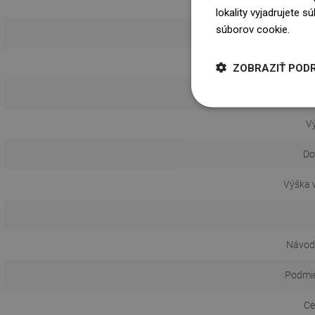
lokality vyjadrujete 
súborov cookie.
Dowi
Zá
ZOBRAZIŤ POD
S t
Vý
Do
Výška 
Návod 
Podmie
Ce