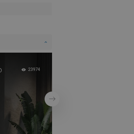
DANISH
SWEDISH
FINNISH
PORTUGUESE
CROATIAN
GREEK
SLOVENIAN
o
Nástenné police - id
23974
doplnok do kúpeľne
modernom dizajne
Ďalej