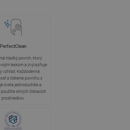
PerfectClean
má hladký povrch, ktorý
vojím leskom a zvýrazňuje
ký vzhľad. Každodenná
vosť a čistenie povrchu z
 je oveľa jednoduchšie a
použitie silných čistiacich
prostriedkov.