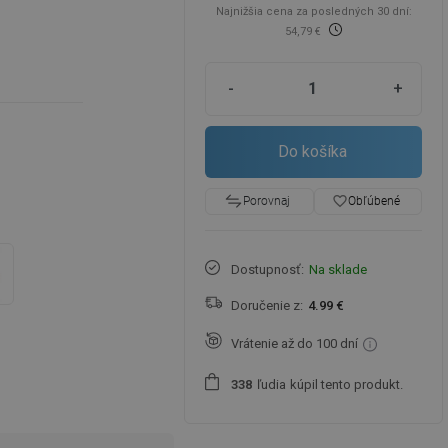
Najnižšia cena za posledných 30 dní:
54,79 €
-
+
Do košíka
favorite_border
Obľúbené
Porovnaj
Dostupnosť:
Na sklade
Doručenie z:
4.99 €
Vrátenie až do 100 dní
ľudia
kúpil tento produkt.
3
3
8