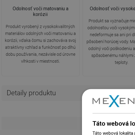
Odolnosť voči matovaniu a
Odolnosť voči vysoke
korózii
Produkt sa vyznačuje m
Produkt vyrobený z vysokokvalitných
odolnosťou voči vysokým
materiálov odolných voči matovaniu a
nedeformuje sa ani pri
korózii, vďaka čomu si zachováva svoj
pôsobení horúcej vody. Mate
atraktívny vzhľad a funkčnosť po dlhú
odolný voči poškodeniu 
dobu používania, nezávisle od úrovne
spôsobenému náhlymi
vlhkosti v miestnosti.
teploty.
Detaily produktu
Táto webová lo
Táto webová lokalita