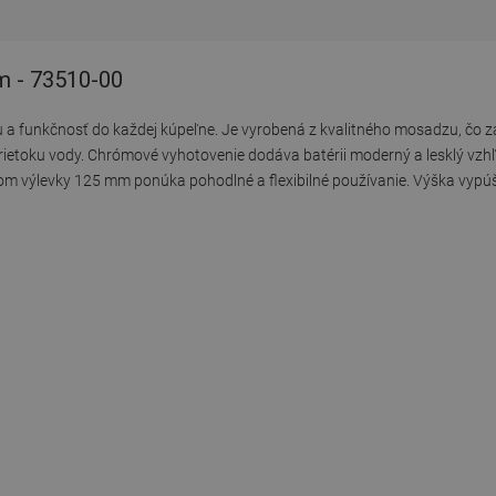
m - 73510-00
a funkčnosť do každej kúpeľne. Je vyrobená z kvalitného mosadzu, čo zar
rietoku vody. Chrómové vyhotovenie dodáva batérii moderný a lesklý vzhľ
gom výlevky 125 mm ponúka pohodlné a flexibilné používanie. Výška vyp