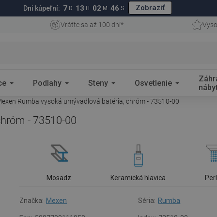
Zobraziť
7
13
02
45
Dni kúpeľní:
D
H
M
S
Vráťte sa až 100 dní*
Vyso
Záhr
ce
Podlahy
Steny
Osvetlenie
náby
exen Rumba vysoká umývadlová batéria, chróm - 73510-00
hróm - 73510-00
Mosadz
Keramická hlavica
Per
Značka:
Mexen
Séria:
Rumba