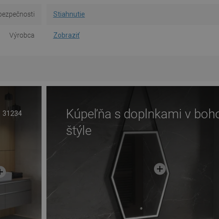
bezpečnosti
Stiahnutie
Výrobca
Zobraziť
Kúpeľňa s doplnkami v boh
31234
štýle