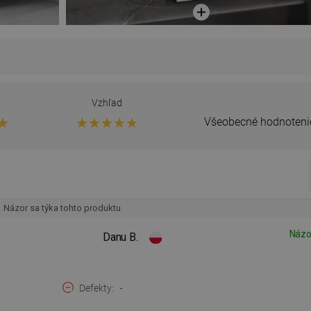
Vzhľad
Všeobecné hodnoteni
Názor sa týka tohto produktu
Názo
Danu B.
Defekty
-