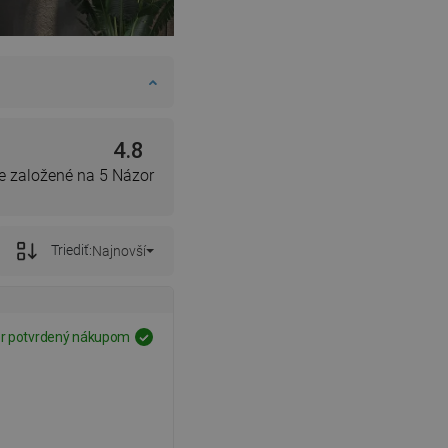
4.8
e založené na 5 Názor
Triediť:
Najnovší
r potvrdený nákupom