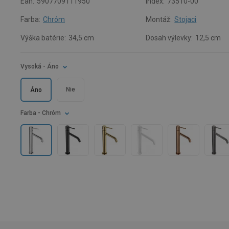
Ean:
5907709111950
Index:
73510-00
Farba:
Chróm
Montáž:
Stojaci
Výška batérie:
34,5 cm
Dosah výlevky:
12,5 cm
Vysoká
- Áno
Nie
Áno
Farba
- Chróm