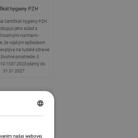
ifikát hygieny PZH
á Certifikát hygieny PZH
dzujúci jeho súlad s
čnostnými normami -
e, že nijakým spôsobom
nevplýva na ľudské zdravie
 životné prostredie. č.
10.1537.2023 platný do
31.01.2027
POLISH
CZECH
GERMAN
žívaním našej webovej