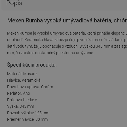
Popis
Mexen Rumba vysoká umývadlová batéria, chró
Mexen Rumba je vysoká umývadlová batéria, ktorá prináša eleganciu 
odolnosť. Keramická hlava zabezpečuje plynulé a presné ovládanie p
šetrí vodu tým, že ju obohacuje o vzduch. S výškou 345 mm a zasia
mm, čo zaisťuje dostatočný priestor na umývanie.
Špecifikácia produktu:
Materiál: Mosadz
Hlavica: Keramická
Povrchová úprava: Chróm
Perlátor: Áno
Prúdová trieda: A
Výška: 345 mm
Rozsah výtoku: 125 mm
Priemer hlavice: 30 mm