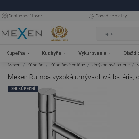
Dostupnosť tovaru
Pohodlné platby
Kúpeľňa
Kuchyňa
Vykurovanie
Dlaždi
Mexen
Kúpeľňa
Kúpeľňové batérie
Umývadlové batérie
M
Mexen Rumba vysoká umývadlová batéria, c
DNI KÚPEĽNÍ