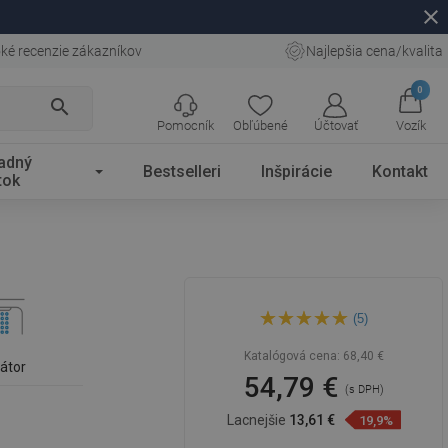
close
ké recenzie zákazníkov
Najlepšia cena/kvalita
0
search
Pomocník
Obľúbené
Účtovať
Vozík
adný
Bestselleri
Inšpirácie
Kontakt
tok
Mexen Rumba vysoká
(5)
umývadlová batéria, chróm -
73510-00
Katalógová cena:
68,40 €
látor
54,79 €
(s DPH)
Lacnejšie
13,61 €
19,9%