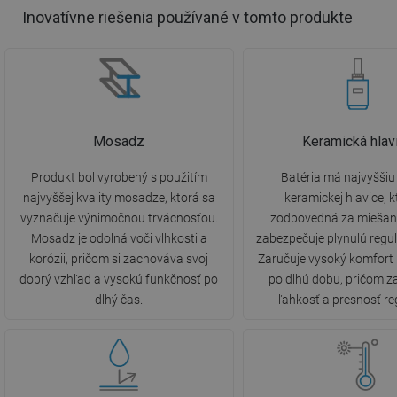
Inovatívne riešenia používané v tomto produkte
Mosadz
Keramická hlav
Produkt bol vyrobený s použitím
Batéria má najvyššiu 
najvyššej kvality mosadze, ktorá sa
keramickej hlavice, k
vyznačuje výnimočnou trvácnosťou.
zodpovedná za miešani
Mosadz je odolná voči vlhkosti a
zabezpečuje plynulú regul
korózii, pričom si zachováva svoj
Zaručuje vysoký komfort
dobrý vzhľad a vysokú funkčnosť po
po dlhú dobu, pričom 
dlhý čas.
ľahkosť a presnosť re