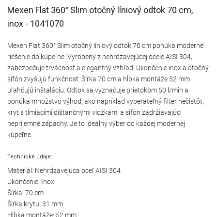
Mexen Flat 360° Slim otočný líniový odtok 70 cm,
inox - 1041070
Mexen Flat 360° Slim otočný líniový odtok 70 cm ponúka moderné
riešenie do kúpeľne. Vyrobený z nehrdzavejúcej ocele AISI 304,
zabezpečuje trvácnosť a elegantný vzhľad. Ukončenie inox a otočný
sifón zvyšujú funkčnosť. Šírka 70 cm a hĺbka montáže 52 mm
uľahčujú inštaláciu. Odtok sa vyznačuje prietokom 50 l/min a
ponúka množstvo výhod, ako napríklad vyberateľný filter nečistôt,
kryt s tlmiacimi dištančnými vložkami a sifón zadržiavajúci
nepríjemné zápachy. Je to ideálny výber do každej modernej
kúpeľne.
Technické údaje:
Materiál: Nehrdzavejúca oceľ AISI 304
Ukončenie: Inox
Šírka: 70 cm
Šírka krytu: 31 mm
Hĺbka montáže: 52 mm