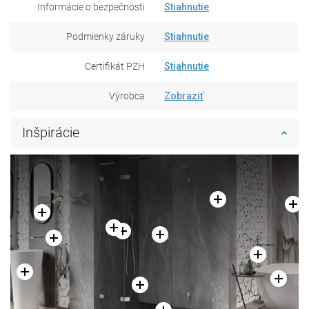
Informácie o bezpečnosti
Stiahnutie
Podmienky záruky
Stiahnutie
Certifikát PZH
Stiahnutie
Výrobca
Zobraziť
Inšpirácie