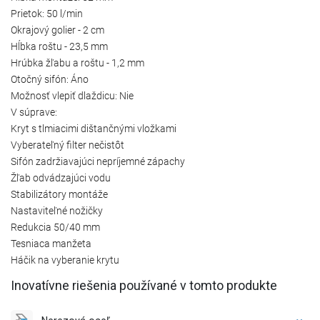
Prietok: 50 l/min
Okrajový golier - 2 cm
Hĺbka roštu - 23,5 mm
Hrúbka žľabu a roštu - 1,2 mm
Otočný sifón: Áno
Možnosť vlepiť dlaždicu: Nie
V súprave:
Kryt s tlmiacimi dištančnými vložkami
Vyberateľný filter nečistôt
Sifón zadržiavajúci nepríjemné zápachy
Žľab odvádzajúci vodu
Stabilizátory montáže
Nastaviteľné nožičky
Redukcia 50/40 mm
Tesniaca manžeta
Háčik na vyberanie krytu
Inovatívne riešenia používané v tomto produkte