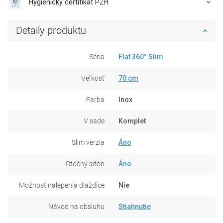
Hygienický certifikát PZH
Detaily produktu
Séria
Flat 360° Slim
Veľkosť
70 cm
Farba
Inox
V sade
Komplet
Slim verzia
Áno
Otočný sifón
Áno
Možnosť nalepenia dlaždice
Nie
Návod na obsluhu
Stiahnutie