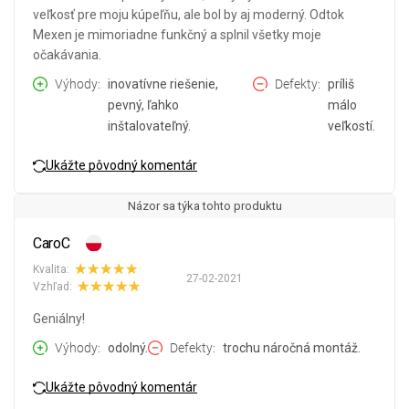
veľkosť pre moju kúpeľňu, ale bol by aj moderný. Odtok
Mexen je mimoriadne funkčný a splnil všetky moje
očakávania.
Výhody
inovatívne riešenie,
Defekty
príliš
pevný, ľahko
málo
inštalovateľný.
veľkostí.
Ukážte pôvodný komentár
Názor sa týka tohto produktu
CaroC
Kvalita:
27-02-2021
Vzhľad:
Geniálny!
Výhody
odolný.
Defekty
trochu náročná montáž.
Ukážte pôvodný komentár