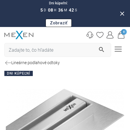
Dni kúpeľní:
5
08
36
41
D
H
M
S
close
Zobraziť
0
search
Lineárne podlahové odtoky
DNI KÚPEĽNÍ