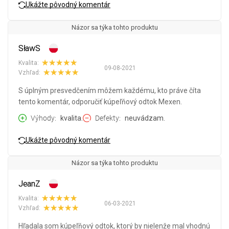
Ukážte pôvodný komentár
Názor sa týka tohto produktu
SławS
Kvalita:
09-08-2021
Vzhľad:
S úplným presvedčením môžem každému, kto práve číta
tento komentár, odporučiť kúpeľňový odtok Mexen.
Výhody
kvalita.
Defekty
neuvádzam.
Ukážte pôvodný komentár
Názor sa týka tohto produktu
JeanZ
Kvalita:
06-03-2021
Vzhľad:
Hľadala som kúpeľňový odtok, ktorý by nielenže mal vhodnú