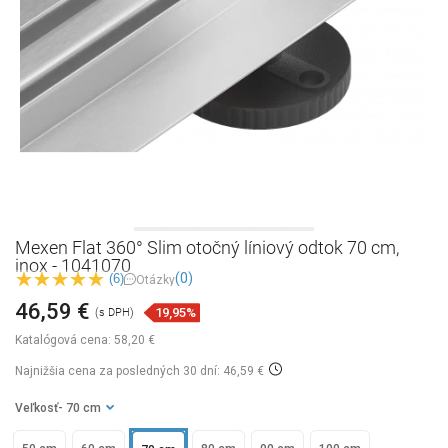
Mexen Flat 360° Slim otočný líniový odtok 70 cm,
inox - 1041070
(0)
(6)
Otázky
46,59 €
19,95%
(s DPH)
Katalógová cena:
58,20 €
Najnižšia cena za posledných 30 dní: 46,59 €
Veľkosť
- 70 cm