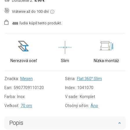
Doručenie z:
4.99 €
Vrátenie až do 100 dní
ľudia
kúpil tento produkt.
4
8
8
Nerezová oceľ
Slim
Nízka montáž
Značka:
Mexen
Séria:
Flat 360° Slim
Ean:
5907709110120
Index:
1041070
Farba:
Inox
V sade:
Komplet
Veľkosť:
70 cm
Otočný sifón:
Áno
Popis