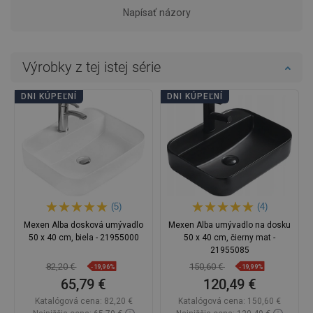
Napísať názory
Výrobky z tej istej série
DNI KÚPEĽNÍ
DNI KÚPEĽNÍ
(5)
(4)
Mexen Alba dosková umývadlo
Mexen Alba umývadlo na dosku
50 x 40 cm, biela - 21955000
50 x 40 cm, čierny mat -
21955085
82,20 €
150,60 €
-19,96%
-19,99%
65,79 €
120,49 €
Katalógová cena:
82,20 €
Katalógová cena:
150,60 €