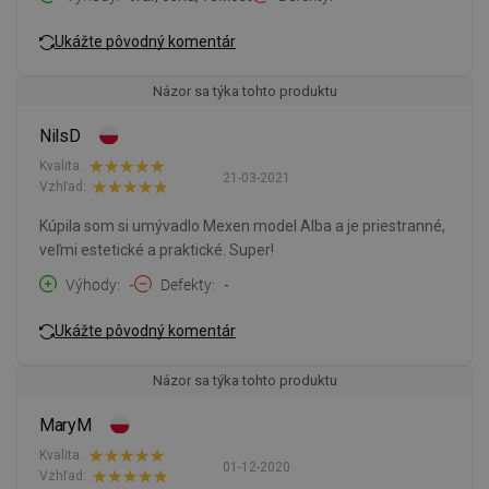
Ukážte pôvodný komentár
Názor sa týka tohto produktu
NilsD
Kvalita:
21-03-2021
Vzhľad:
Kúpila som si umývadlo Mexen model Alba a je priestranné,
veľmi estetické a praktické. Super!
Výhody
-
Defekty
-
Ukážte pôvodný komentár
Názor sa týka tohto produktu
MaryM
Kvalita:
01-12-2020
Vzhľad: