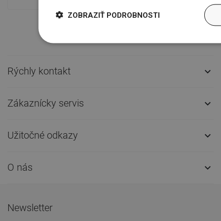
ZOBRAZIŤ PODROBNOSTI
Rýchly kontakt

Zákaznícky servis

Užitočné odkazy

O nás

Newsletter