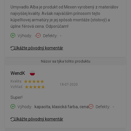
Umyvadlo Alba je produkt od Mexen vyrobený z materiálov
najvyššej kvality. Avšak najväčším prínosom tejto
kúpeľňovej armatúry je jej spôsob montáže (stolový) a
úplne férová cena. Odporúčam!
Výhody
-
Defekty
-
Ukážte pôvodný komentár
Názor sa týka tohto produktu
WendK
Kvalita:
18-07-2020
Vzhľad:
Super!
Výhody
kapacita, klasická farba, cena
Defekty
-
Ukážte pôvodný komentár