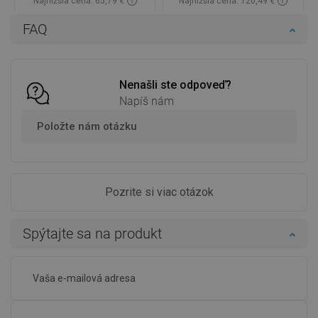
Najnižšia cena: 65,79 €
Najnižšia cena: 120,49 €
Dostupnosť:
Na sklade
Dostupnosť:
Na sklade
FAQ
Do košíka
Do košíka
Porovnaj
favorite_border
Obľúbené
Porovnaj
favorite_border
Obľúbené
Nenašli ste odpoveď?
Napíš nám
Položte nám otázku
Pozrite si viac otázok
Spýtajte sa na produkt