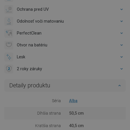
Ochrana pred UV
Odolnosť voči matovaniu
PerfectClean
Otvor na batériu
Lesk
2 roky záruky
Detaily produktu
Séria
Alba
Dlhšia strana
50,5 cm
Kratšia strana
40,5 cm