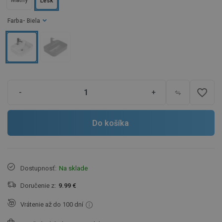
Matný
Lesk
Farba
- Biela
favorite_border
-
+
Do košíka
Dostupnosť:
Na sklade
Doručenie z:
9.99 €
Vrátenie až do 100 dní