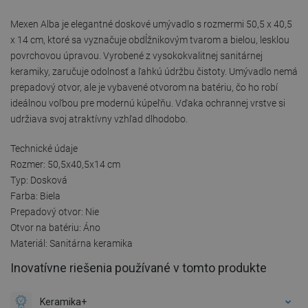
Mexen Alba je elegantné doskové umývadlo s rozmermi 50,5 x 40,5
x 14 cm, ktoré sa vyznačuje obdĺžnikovým tvarom a bielou, lesklou
povrchovou úpravou. Vyrobené z vysokokvalitnej sanitárnej
keramiky, zaručuje odolnosť a ľahkú údržbu čistoty. Umývadlo nemá
prepadový otvor, ale je vybavené otvorom na batériu, čo ho robí
ideálnou voľbou pre modernú kúpeľňu. Vďaka ochrannej vrstve si
udržiava svoj atraktívny vzhľad dlhodobo.
Technické údaje
Rozmer: 50,5x40,5x14 cm
Typ: Dosková
Farba: Biela
Prepadový otvor: Nie
Otvor na batériu: Áno
Materiál: Sanitárna keramika
Inovatívne riešenia používané v tomto produkte
Keramika+