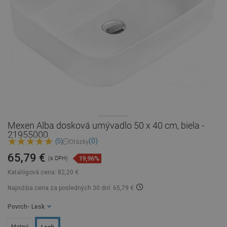
Mexen Alba dosková umývadlo 50 x 40 cm, biela -
21955000
(0)
(5)
Otázky
65,79 €
19,96%
(s DPH)
Katalógová cena:
82,20 €
Najnižšia cena za posledných 30 dní: 65,79 €
Povrch
- Lesk