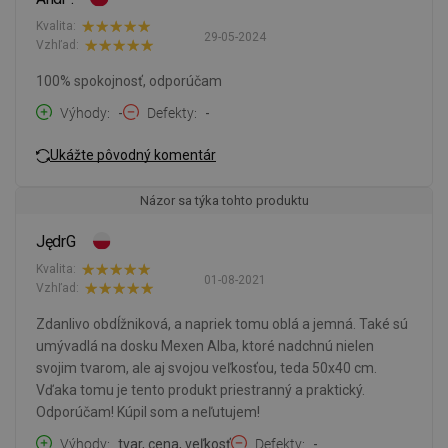
Kvalita:
29-05-2024
Vzhľad:
100% spokojnosť, odporúčam
Výhody
-
Defekty
-
Ukážte pôvodný komentár
Názor sa týka tohto produktu
JędrG
Kvalita:
01-08-2021
Vzhľad:
Zdanlivo obdĺžniková, a napriek tomu oblá a jemná. Také sú
umývadlá na dosku Mexen Alba, ktoré nadchnú nielen
svojim tvarom, ale aj svojou veľkosťou, teda 50x40 cm.
Vďaka tomu je tento produkt priestranný a praktický.
Odporúčam! Kúpil som a neľutujem!
Výhody
tvar, cena, veľkosť
Defekty
-