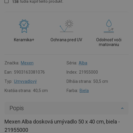
ľudia
kúpil tento produkt.
1
3
8
Keramika+
Ochrana pred UV
Odolnosť voči
matovaniu
Značka:
Mexen
Séria:
Alba
Ean:
5903163381076
Index:
21955000
Typ:
Umyvadlový
Dlhšia strana:
50,5 cm
Kratšia strana:
40,5 cm
Farba:
Biela
Popis
Mexen Alba dosková umývadlo 50 x 40 cm, biela -
21955000