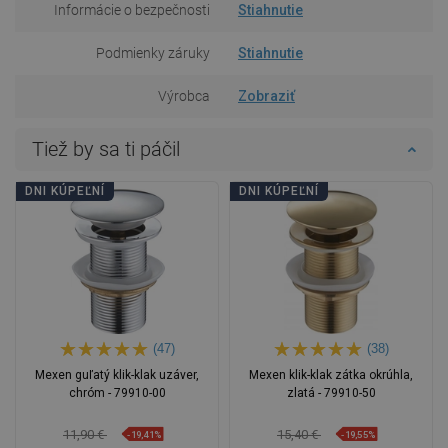
Informácie o bezpečnosti
Stiahnutie
Podmienky záruky
Stiahnutie
Výrobca
Zobraziť
Tiež by sa ti páčil
DNI KÚPEĽNÍ
DNI KÚPEĽNÍ
(47)
(38)
Mexen guľatý klik-klak uzáver,
Mexen klik-klak zátka okrúhla,
chróm - 79910-00
zlatá - 79910-50
11,90 €
15,40 €
-19,41%
-19,55%