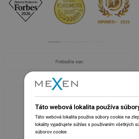
Pokladňa viac
Táto webová lokalita používa súbor
Dostupnosť tovaru
Táto webová lokalita používa súbory cookie na zle
Naše výrobky na vás čakajú v
lokality vyjadrujete súhlas s používaním všetkých 
modernom sklade.Vždy pripravený na
súborov cookie.
Dowiedz się więcej
prepravu!