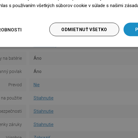
súhlas s používaním všetkých súborov cookie v súlade s našimi zásad
Povrch
Lesk
edz się więcej
Materiál
Keramika
ROBNOSTI
ODMIETNUŤ VŠETKO
P
Typ
Umyvadlový
,
Závesná
Tvar
Obdĺžnikový
y na batérie
Áno
anný povlak
Áno
Prevod
Nie
na použitie
Stiahnutie
bezpečnosti
Stiahnutie
nky záruky
Stiahnutie
Výrobca
Zobraziť