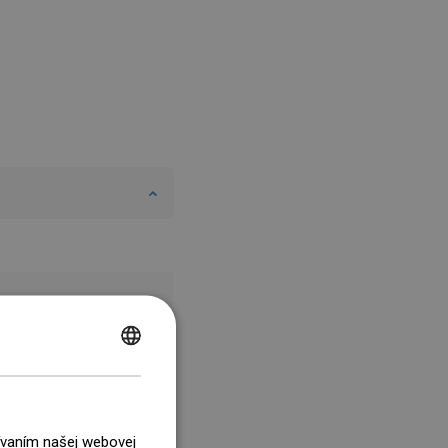
POLISH
CZECH
GERMAN
žívaním našej webovej