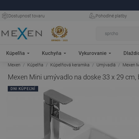
Dostupnosť tovaru
Pohodlné platby
Kúpeľňa
Kuchyňa
Vykurovanie
Dlaždi
Mexen
Kúpeľňa
Kúpeľňová keramika
Umývadlá
Mexen Mi
Mexen Mini umývadlo na doske 33 x 29 cm, 
DNI KÚPEĽNÍ