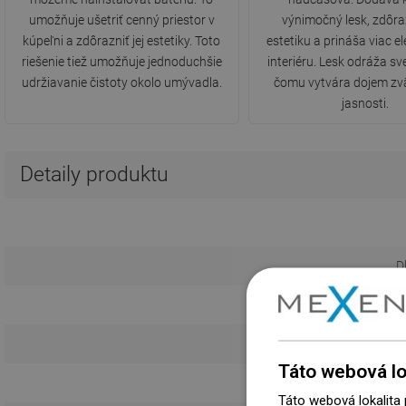
umožňuje ušetriť cenný priestor v
výnimočný lesk, zdôraz
kúpeľni a zdôrazniť jej estetiky. Toto
estetiku a prináša viac e
riešenie tiež umožňuje jednoduchšie
interiéru. Lesk odráža sv
udržiavanie čistoty okolo umývadla.
čomu vytvára dojem zv
jasnosti.
Detaily produktu
D
Kr
Táto webová lo
Táto webová lokalita