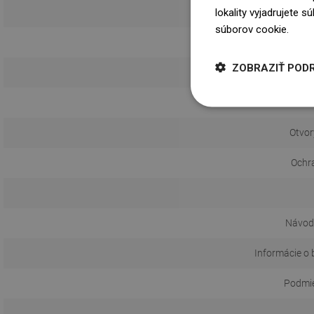
lokality vyjadrujete 
súborov cookie.
Dowi
ZOBRAZIŤ POD
Otvor
Ochr
Návod 
Informácie o 
Podmie