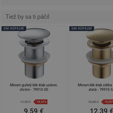
Tiež by sa ti páčil
DNI KÚPEĽNÍ
DNI KÚPEĽNÍ
Mexen guľatý klik-klak uzáver,
Mexen klik-klak zátka 
chróm - 79910-00
zlatá - 79910-
11,90 €
-19,41%
15,40 €
-19,55
9,59 €
12,39 