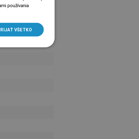
ENGLISH
ami používania
SLOVAK
LITHUANIAN
RIJAŤ VŠETKO
ROMANIAN
HUNGARIAN
FRENCH
ITALIAN
SPANISH
UKRAINIAN
BULGARIAN
ESTONIAN
DUTCH
LATVIAN