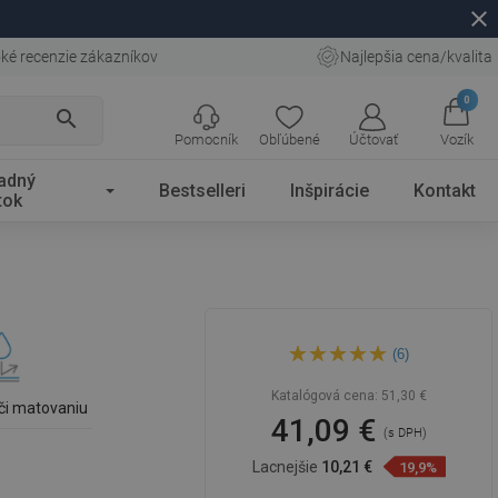
close
ké recenzie zákazníkov
Najlepšia cena/kvalita
0
search
Pomocník
Obľúbené
Účtovať
Vozík
adný
Bestselleri
Inšpirácie
Kontakt
tok
Mexen Mini umývadlo na
(6)
doske 33 x 29 cm, biele -
21093300
Katalógová cena:
51,30 €
či matovaniu
41,09 €
(s DPH)
Lacnejšie
10,21 €
19,9%