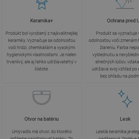
Keramika+
Ochrana pred 
Produkt bol vyrobený z najkvalitnejšej
Produkt sa vyznačuje
keramiky. Vyznačuje sa odolnosťou
odolnosťou voči zmenám t
voči hrdzi, chemikáliám a vysokými
žiareniu. Farba nepo
hygienickými vlastnosťami. Je nielen
vyblednutiu a nevybled
trvanlivý, ale aj ľahko udržiavateľný v
slnečných lúčov, vďak
čistote.
udržiava svoj vzhľad po 
bez ohľadu na podm
Otvor na batériu
Lesk
Umývadlo má otvor, do ktorého
Lesklá keramika je ele
môžeme nainštalovať batériu. To
nadčasová. Dodáva k