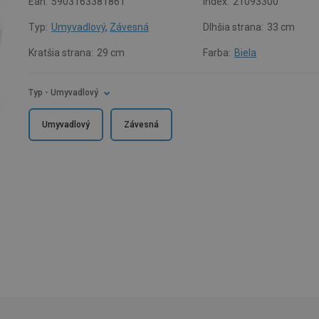
Ean:
5903163381861
Index:
21093300
Typ:
Umyvadlový
,
Závesná
Dlhšia strana:
33 cm
Kratšia strana:
29 cm
Farba:
Biela
Typ
- Umyvadlový
Umyvadlový
Závesná