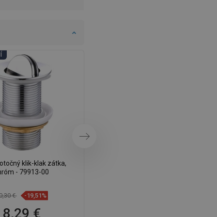
DANISH
SWEDISH
FINNISH
PORTUGUESE
Í
DNI KÚPEĽNÍ
CROATIAN
GREEK
SLOVENIAN
Ďalej
točný klik-klak zátka,
Mexen otočný klik-klak uzáver,
hróm - 79913-00
zlatý - 79913-50
0,30 €
-19,51%
13,70 €
-19,78%
8,29 €
10,99 €