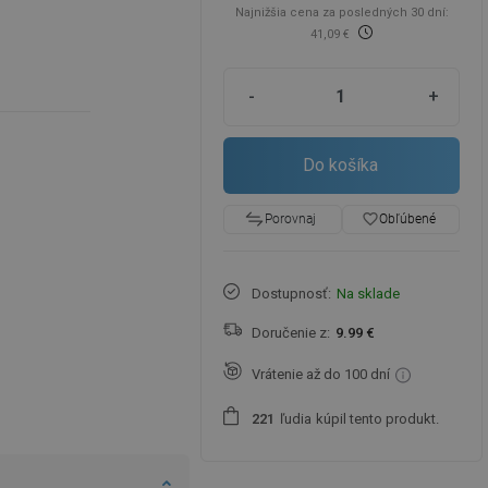
Najnižšia cena za posledných 30 dní:
41,09 €
-
+
Do košíka
favorite_border
Obľúbené
Porovnaj
Dostupnosť:
Na sklade
Doručenie z:
9.99 €
Vrátenie až do 100 dní
ľudia
kúpil tento produkt.
2
2
1