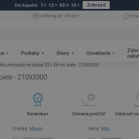
Zobraziť
7
12
03
09
Dni kúpeľní:
D
H
M
S
Vráťte sa až 100 dní*
Vyso
Záhr
ce
Podlahy
Steny
Osvetlenie
náby
ni umývadlo na doske 33 x 29 cm, biele - 21093300
biele - 21093300
Keramika+
Ochrana pred UV
Odolnosť vo
Značka:
Mexen
Séria:
Mini