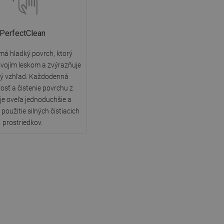
PerfectClean
má hladký povrch, ktorý
vojím leskom a zvýrazňuje
ký vzhľad. Každodenná
vosť a čistenie povrchu z
 je oveľa jednoduchšie a
použitie silných čistiacich
prostriedkov.