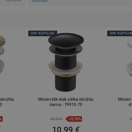
DNI KÚPEĽNÍ
DNI KÚPEĽN
okrúhla,
Mexen klik-klak zátka okrúhla,
Mexen o
50
čierna - 79910-70
c
%
13,70 €
-19,78%
1
€
10,99 €