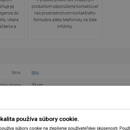
ňuje jej
produktom odporúčame kontaktovať
legancie do
nás prostredníctvom kontaktného
etlo, vďaka
formulára alebo telefonicky na čísle
äčšenia a
infolinky.
Séria
Mini
lhšia strana
33 cm
atšia strana
29 cm
Výška
11,5 cm
kalita používa súbory cookie.
Farba
Biela
 používa súbory cookie na zlepšenie používateľskej skúsenosti. Pou