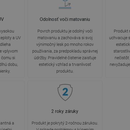
UV
Odolnosť voči matovaniu
 vysokou
Povrch produktu je odolný voči
Produkt 
eploty a UV
matovaniu a zachováva si svoj
uchvacuje s
dlieha
výnimočný lesk po mnoho rokov
estetic
ne vplyvom
používania, za predpokladu správnej
starostli
a čomu si
údržby. Pravidelné čistenie zaisťuje
nečistôt
dlhú dobu,
estetický vzhľad a trvanlivosť
nevyžaduje 
ienky.
produktu.
2 roky záruky
gantná a
Produkt je pokrytý 2-ročnou zárukou.
úpeľni
V prípade problémov s kúpeným