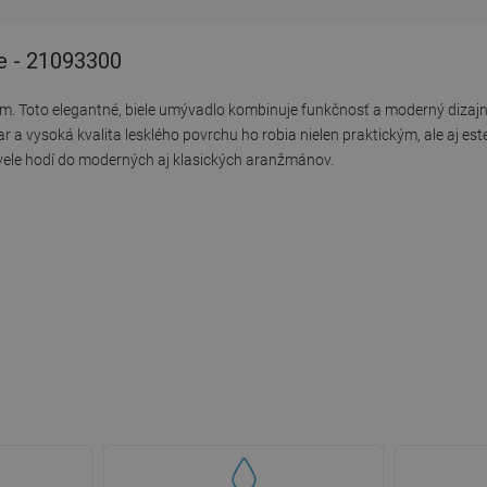
e - 21093300
. Toto elegantné, biele umývadlo kombinuje funkčnosť a moderný dizajn
r a vysoká kvalita lesklého povrchu ho robia nielen praktickým, ale aj e
skvele hodí do moderných aj klasických aranžmánov.