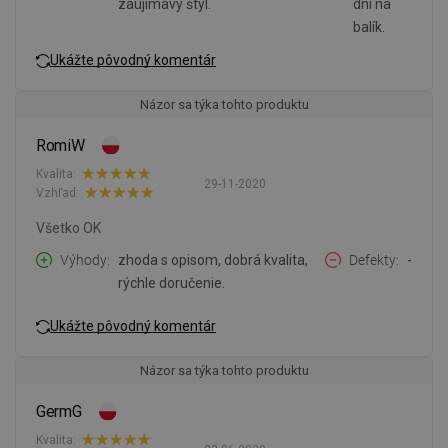
zaujímavý štýl.
dni na
balík.
Ukážte pôvodný komentár
Názor sa týka tohto produktu
RomiW
Kvalita:
29-11-2020
Vzhľad:
Všetko OK
Výhody
zhoda s opisom, dobrá kvalita,
Defekty
-
rýchle doručenie.
Ukážte pôvodný komentár
Názor sa týka tohto produktu
GermG
Kvalita: