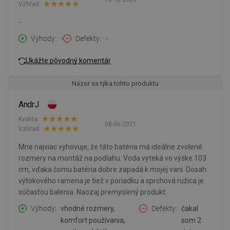
Vzhľad:
-
Výhody
-
Defekty
-
Ukážte pôvodný komentár
Názor sa týka tohto produktu
AndrJ
Kvalita:
08-06-2021
Vzhľad:
Mne najviac vyhovuje, že táto batéria má ideálne zvolené
rozmery na montáž na podlahu. Voda vyteká vo výške 103
cm, vďaka čomu batéria dobre zapadá k mojej vani. Dosah
výtokového ramena je tiež v poriadku a sprchová ružica je
súčasťou balenia. Naozaj premyslený produkt.
Výhody
vhodné rozmery,
Defekty
čakal
komfort používania,
som 2