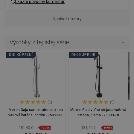
Ukážte pôvodný komentár
Napísať názory
Výrobky z tej istej série
DNI KÚPEĽNÍ
DNI KÚPEĽNÍ
(6)
(5)
Mexen Gaja samostatne stojaca
Mexen Gaja voľne stojaca vaňová
vaňová batéria, chróm - 75333-00
batéria, čierna - 75333-70
181,40 €
181,40 €
-19,96%
-19,96%