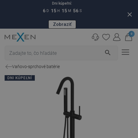
Dni kúpeľní:
6
15
15
55
D
H
M
S
close
Zobraziť
0
search
Vaňovo-sprchové batérie
DNI KÚPEĽNÍ