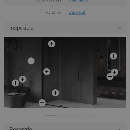
Výrobca
Zobraziť
Inšpirácie
Recenzie