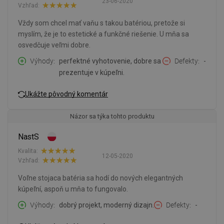
23-06-2020
Vzhľad:
Vždy som chcel mať vaňu s takou batériou, pretože si
myslím, že je to estetické a funkčné riešenie. U mňa sa
osvedčuje veľmi dobre.
Výhody
perfektné vyhotovenie, dobre sa
Defekty
-
prezentuje v kúpeľni.
Ukážte pôvodný komentár
Názor sa týka tohto produktu
NastS
Kvalita:
12-05-2020
Vzhľad:
Voľne stojaca batéria sa hodí do nových elegantných
kúpeľní, aspoň u mňa to fungovalo.
Výhody
dobrý projekt, moderný dizajn.
Defekty
-