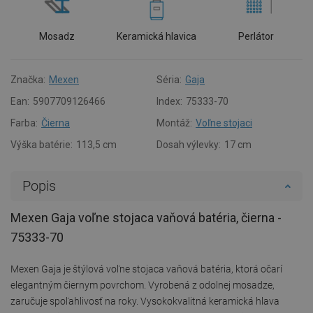
Mosadz
Keramická hlavica
Perlátor
Značka:
Mexen
Séria:
Gaja
Ean:
5907709126466
Index:
75333-70
Farba:
Čierna
Montáž:
Voľne stojaci
Výška batérie:
113,5 cm
Dosah výlevky:
17 cm
Popis
Mexen Gaja voľne stojaca vaňová batéria, čierna -
75333-70
Mexen Gaja je štýlová voľne stojaca vaňová batéria, ktorá očarí
elegantným čiernym povrchom. Vyrobená z odolnej mosadze,
zaručuje spoľahlivosť na roky. Vysokokvalitná keramická hlava