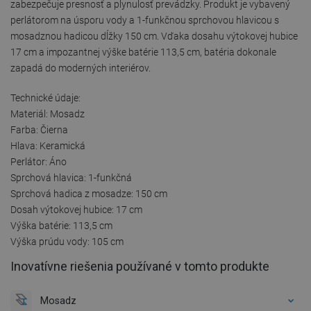
zabezpečuje presnosť a plynulosť prevádzky. Produkt je vybavený
perlátorom na úsporu vody a 1-funkčnou sprchovou hlavicou s
mosadznou hadicou dĺžky 150 cm. Vďaka dosahu výtokovej hubice
17 cm a impozantnej výške batérie 113,5 cm, batéria dokonale
zapadá do moderných interiérov.
Technické údaje:
Materiál: Mosadz
Farba: Čierna
Hlava: Keramická
Perlátor: Áno
Sprchová hlavica: 1-funkčná
Sprchová hadica z mosadze: 150 cm
Dosah výtokovej hubice: 17 cm
Výška batérie: 113,5 cm
Výška prúdu vody: 105 cm
Inovatívne riešenia používané v tomto produkte
Mosadz