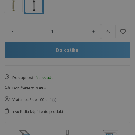
favorite_border
-
+
Do košíka
Dostupnosť:
Na sklade
Doručenie z:
4.99 €
Vrátenie až do 100 dní
ľudia
kúpil tento produkt.
1
6
4