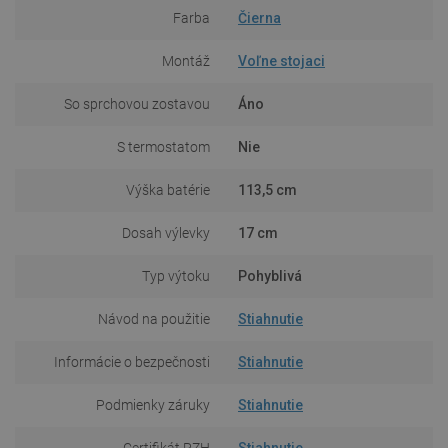
Farba
Čierna
Montáž
Voľne stojaci
So sprchovou zostavou
Áno
S termostatom
Nie
Výška batérie
113,5 cm
Dosah výlevky
17 cm
Typ výtoku
Pohyblivá
Návod na použitie
Stiahnutie
Informácie o bezpečnosti
Stiahnutie
Podmienky záruky
Stiahnutie
Certifikát PZH
Stiahnutie