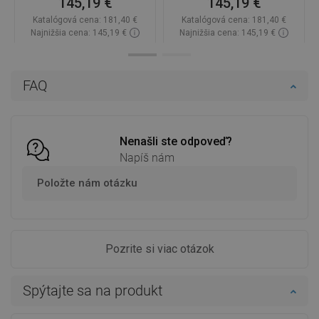
145,19 €
145,19 €
Katalógová cena:
181,40 €
Katalógová cena:
181,40 €
Najnižšia cena: 145,19 €
Najnižšia cena: 145,19 €
Dostupnosť:
Na sklade
Dostupnosť:
Na sklade
Do košíka
Do košíka
FAQ
Porovnaj
favorite_border
Obľúbené
Porovnaj
favorite_border
Obľúbené
Nenašli ste odpoveď?
Napíš nám
Položte nám otázku
Pozrite si viac otázok
Spýtajte sa na produkt