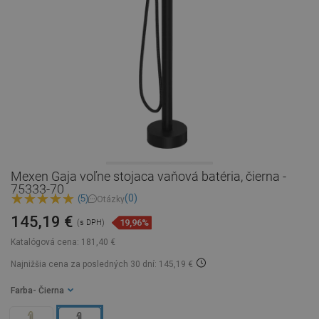
Mexen Gaja voľne stojaca vaňová batéria, čierna -
75333-70
(0)
(5)
Otázky
145,19 €
19,96%
(s DPH)
Katalógová cena:
181,40 €
Najnižšia cena za posledných 30 dní: 145,19 €
Farba
- Čierna