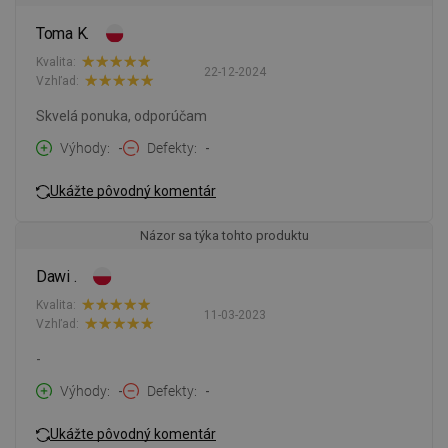
Toma K.
Kvalita:
22-12-2024
Vzhľad:
Skvelá ponuka, odporúčam
Výhody
-
Defekty
-
Ukážte pôvodný komentár
Názor sa týka tohto produktu
Dawi .
Kvalita:
11-03-2023
Vzhľad:
-
Výhody
-
Defekty
-
Ukážte pôvodný komentár