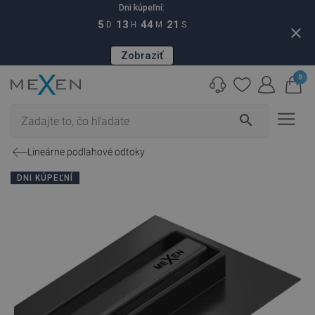
Dni kúpeľní:
5
13
44
20
D
H
M
S
close
Zobraziť
0
search
Lineárne podlahové odtoky
DNI KÚPEĽNÍ