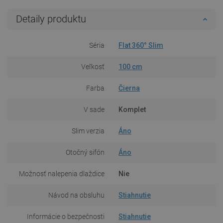
Detaily produktu
Séria
Flat 360° Slim
Veľkosť
100 cm
Farba
Čierna
V sade
Komplet
Slim verzia
Áno
Otočný sifón
Áno
Možnosť nalepenia dlaždice
Nie
Návod na obsluhu
Stiahnutie
Informácie o bezpečnosti
Stiahnutie