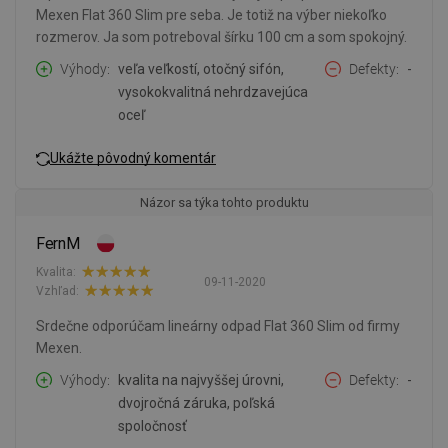
Mexen Flat 360 Slim pre seba. Je totiž na výber niekoľko
rozmerov. Ja som potreboval šírku 100 cm a som spokojný.
Výhody
veľa veľkostí, otočný sifón,
Defekty
-
vysokokvalitná nehrdzavejúca
oceľ
Ukážte pôvodný komentár
Názor sa týka tohto produktu
FernM
Kvalita:
09-11-2020
Vzhľad:
Srdečne odporúčam lineárny odpad Flat 360 Slim od firmy
Mexen.
Výhody
kvalita na najvyššej úrovni,
Defekty
-
dvojročná záruka, poľská
spoločnosť