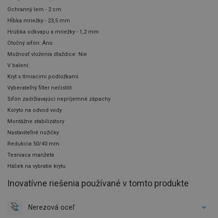
Ochranný lem - 2 cm
Hĺbka mriežky - 23,5 mm
Hrúbka odkvapu a mriežky - 1,2 mm
Otočný sifón: Áno
Možnosť vloženia dlaždice: Nie
V balení:
Kryt s tlmiacimi podložkami
Vyberateľný filter nečistôt
Sifón zadržiavajúci nepríjemné zápachy
Koryto na odvod vody
Montážne stabilizátory
Nastaviteľné nožičky
Redukcia 50/40 mm
Tesniaca manžeta
Háček na vybratie krytu
Inovatívne riešenia používané v tomto produkte
Nerezová oceľ