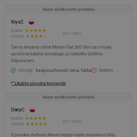
Názor sa týka tohto produktu
KrysC
Kvalita:
20-11-2021
Vzhľad:
Čierny lineárny odtok Mexen Flat 360 Slim sa v mojej
sprchovej kabíne osvedčuje už niekoľko týždňov.
Odporúčam.
Výhody
bezporuchovosť, cena, farba
Defekty
-
Ukážte pôvodný komentár
Názor sa týka tohto produktu
DanyC
Kvalita:
24-11-2020
Vzhľad:
V ponuke obchodu Mexen každý nájde prepadovú lištu