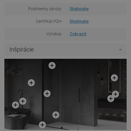
Podmienky záruky
Stiahnutie
Certifikát PZH
Stiahnutie
Výrobca
Zobraziť
Inšpirácie