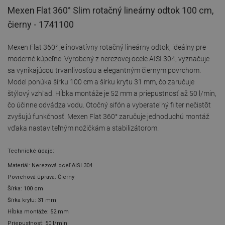
Mexen Flat 360° Slim rotačný lineárny odtok 100 cm,
čierny - 1741100
Mexen Flat 360° je inovatívny rotačný lineárny odtok, ideálny pre
moderné kúpeľne. Vyrobený z nerezovej ocele AISI 304, vyznačuje
sa vynikajúcou trvanlivosťou a elegantným čiernym povrchom.
Model ponúka šírku 100 cm a šírku krytu 31 mm, čo zaručuje
štýlový vzhľad. Hĺbka montáže je 52 mm a priepustnosť až 50 l/min,
čo účinne odvádza vodu. Otočný sifón a vyberateľný filter nečistôt
zvyšujú funkčnosť. Mexen Flat 360° zaručuje jednoduchú montáž
vďaka nastaviteľným nožičkám a stabilizátorom.
Technické údaje:
Materiál: Nerezová oceľ AISI 304
Povrchová úprava: Čierny
Šírka: 100 cm
Šírka krytu: 31 mm
Hĺbka montáže: 52 mm
Priepustnosť: 50 l/min