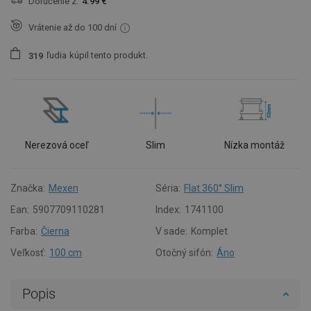
Doručenie z:
4.99 €
Vrátenie až do 100 dní
ľudia
kúpil tento produkt.
3
1
9
Nerezová oceľ
Slim
Nízka montáž
Značka:
Mexen
Séria:
Flat 360° Slim
Ean:
5907709110281
Index:
1741100
Farba:
Čierna
V sade:
Komplet
Veľkosť:
100 cm
Otočný sifón:
Áno
Popis