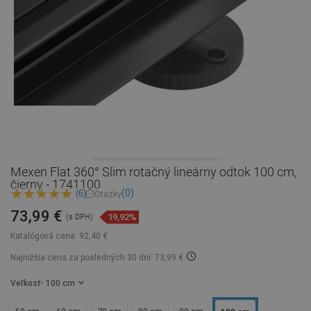
Mexen Flat 360° Slim rotačný lineárny odtok 100 cm,
čierny - 1741100
(0)
(6)
Otázky
73,99 €
19,92%
(s DPH)
Katalógová cena:
92,40 €
Najnižšia cena za posledných 30 dní: 73,99 €
Veľkosť
- 100 cm