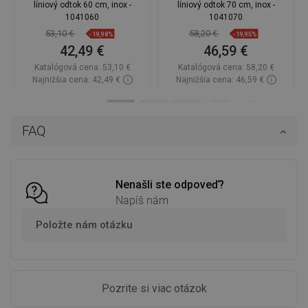
líniový odtok 60 cm, inox -
líniový odtok 70 cm, inox -
1041060
1041070
53,10 €
58,20 €
-19,98%
-19,95%
42,49 €
46,59 €
Katalógová cena:
53,10 €
Katalógová cena:
58,20 €
Najnižšia cena: 42,49 €
Najnižšia cena: 46,59 €
Dostupnosť:
Na sklade
Dostupnosť:
Na sklade
Do košíka
Do košíka
FAQ
Porovnaj
favorite_border
Obľúbené
Porovnaj
favorite_border
Obľúbené
Nenašli ste odpoveď?
Napíš nám
Položte nám otázku
Pozrite si viac otázok