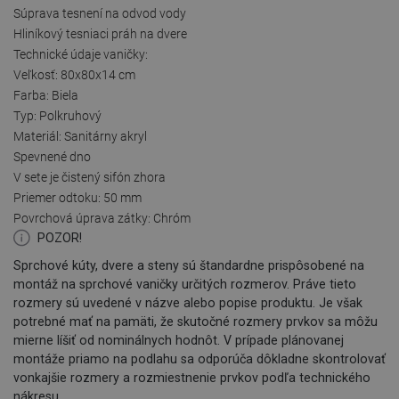
Súprava tesnení na odvod vody
Hliníkový tesniaci práh na dvere
Technické údaje vaničky:
Veľkosť: 80x80x14 cm
Farba: Biela
Typ: Polkruhový
Materiál: Sanitárny akryl
Spevnené dno
V sete je čistený sifón zhora
Priemer odtoku: 50 mm
Povrchová úprava zátky: Chróm
POZOR!
Sprchové kúty, dvere a steny sú štandardne prispôsobené na
montáž na sprchové vaničky určitých rozmerov. Práve tieto
rozmery sú uvedené v názve alebo popise produktu. Je však
potrebné mať na pamäti, že skutočné rozmery prvkov sa môžu
mierne líšiť od nominálnych hodnôt. V prípade plánovanej
montáže priamo na podlahu sa odporúča dôkladne skontrolovať
vonkajšie rozmery a rozmiestnenie prvkov podľa technického
nákresu.