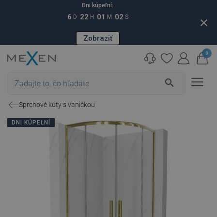
Dni kúpeľní:
6
22
01
01
D
H
M
S
close
Zobraziť
0
search
Sprchové kúty s vaničkou
DNI KÚPEĽNÍ