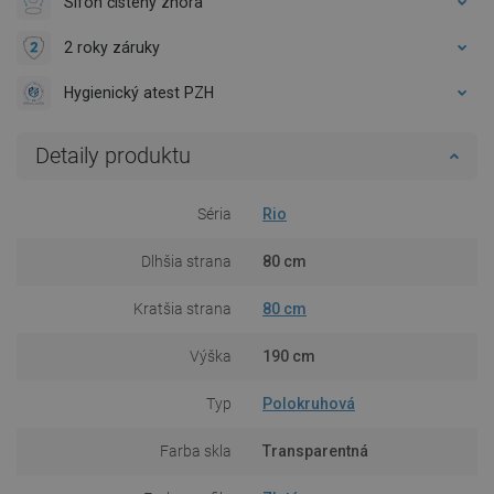
Sifón čistený zhora
2 roky záruky
Hygienický atest PZH
Detaily produktu
Séria
Rio
Dlhšia strana
80 cm
Kratšia strana
80 cm
Výška
190 cm
Typ
Polokruhová
Farba skla
Transparentná