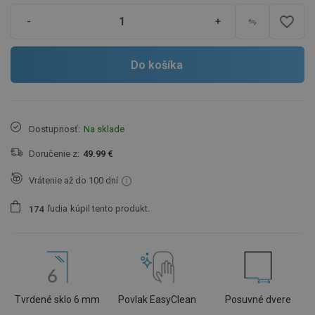
favorite_border
-
+
Do košíka
Dostupnosť:
Na sklade
Doručenie z:
49.99 €
Vrátenie až do 100 dní
ľudia
kúpil tento produkt.
1
7
4
Tvrdené sklo 6 mm
Povlak EasyClean
Posuvné dvere