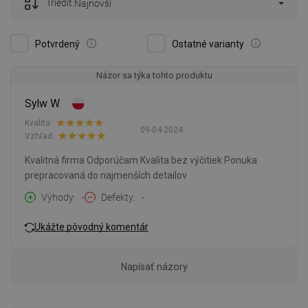
Triediť:
Najnovší
Potvrdený
Ostatné varianty
Názor sa týka tohto produktu
Sylw W.
Kvalita:
09-04-2024
Vzhľad:
Kvalitná firma Odporúčam Kvalita bez výčitiek Ponuka
prepracovaná do najmenších detailov
Výhody
-
Defekty
-
Ukážte pôvodný komentár
Napísať názory