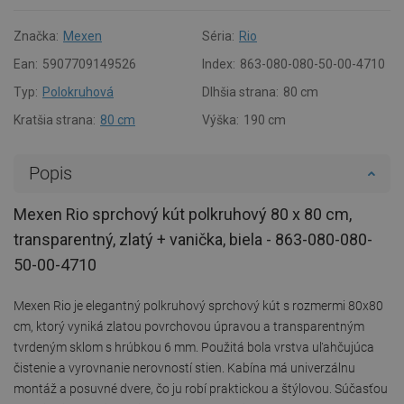
Značka:
Mexen
Séria:
Rio
Ean:
5907709149526
Index:
863-080-080-50-00-4710
Typ:
Polokruhová
Dlhšia strana:
80 cm
Kratšia strana:
80 cm
Výška:
190 cm
Popis
Mexen Rio sprchový kút polkruhový 80 x 80 cm,
transparentný, zlatý + vanička, biela - 863-080-080-
50-00-4710
Mexen Rio je elegantný polkruhový sprchový kút s rozmermi 80x80
cm, ktorý vyniká zlatou povrchovou úpravou a transparentným
tvrdeným sklom s hrúbkou 6 mm. Použitá bola vrstva uľahčujúca
čistenie a vyrovnanie nerovností stien. Kabína má univerzálnu
montáž a posuvné dvere, čo ju robí praktickou a štýlovou. Súčasťou