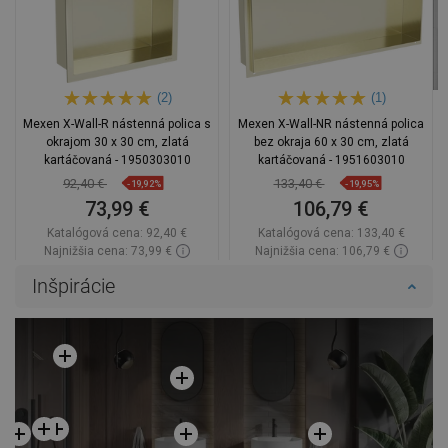
(2)
(1)
Mexen X-Wall-R nástenná polica s
Mexen X-Wall-NR nástenná polica
okrajom 30 x 30 cm, zlatá
bez okraja 60 x 30 cm, zlatá
kartáčovaná - 1950303010
kartáčovaná - 1951603010
92,40 €
133,40 €
-19,92%
-19,95%
73,99 €
106,79 €
Katalógová cena:
92,40 €
Katalógová cena:
133,40 €
Najnižšia cena: 73,99 €
Najnižšia cena: 106,79 €
Dostupnosť:
Na sklade
Dostupnosť:
Na sklade
Inšpirácie
Do košíka
Do košíka
Porovnaj
favorite_border
Obľúbené
Porovnaj
favorite_border
Obľúbené