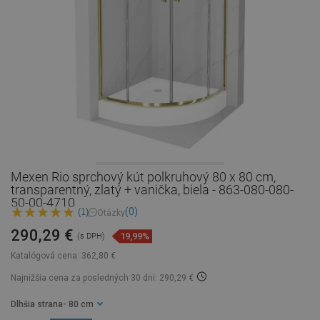
Mexen Rio sprchový kút polkruhový 80 x 80 cm,
transparentný, zlatý + vanička, biela - 863-080-080-
50-00-4710
(0)
(1)
Otázky
290,29 €
19,99%
(s DPH)
Katalógová cena:
362,80 €
Najnižšia cena za posledných 30 dní: 290,29 €
Dlhšia strana
- 80 cm