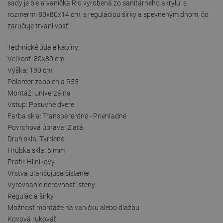
sady je biela vanička Rio vyrobená zo sanitárneho akrylu, s
rozmermi 80x80x14 cm, s reguláciou šírky a spevneným dnom, čo
zaručuje trvanlivosť.
Technické údaje kabíny:
Veľkosť: 80x80 cm
Výška: 190 cm
Polomer zaoblenia R55
Montáž: Univerzálna
Vstup: Posuvné dvere
Farba skla: Transparentné - Priehľadné
Povrchová úprava: Zlatá
Druh skla: Tvrdené
Hrúbka skla: 6 mm
Profil: Hliníkový
Vrstva uľahčujúca čistenie
Vyrovnanie nerovností steny
Regulácia šírky
Možnosť montáže na vaničku alebo dlažbu
Kovová rukoväť