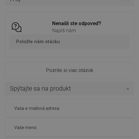
Porovnaj
favorite_border
Obľúbené
Porovnaj
favorite_border
Obľúbené
Nenašli ste odpoveď?
Napíš nám
Položte nám otázku
Pozrite si viac otázok
Spýtajte sa na produkt