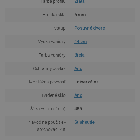
Farba profilu
Zlatá
Hrúbka skla
6 mm
Vstup
Posuvné dvere
Výška vaničky
14 cm
Farba vaničky
Biela
Ochranný povlak
Áno
Montážna pevnosť
Univerzálna
Tvrdené sklo
Áno
Šírka vstupu (mm)
485
Návod na použitie -
Stiahnutie
sprchovací kút