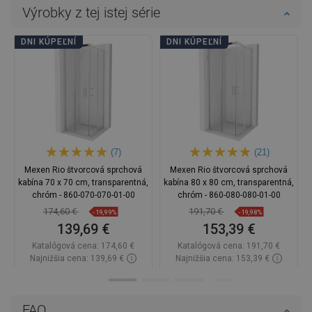
Výrobky z tej istej série
DNI KÚPEĽNÍ
DNI KÚPEĽNÍ
(7)
(21)
Mexen Rio štvorcová sprchová
Mexen Rio štvorcová sprchová
kabína 70 x 70 cm, transparentná,
kabína 80 x 80 cm, transparentná,
chróm - 860-070-070-01-00
chróm - 860-080-080-01-00
174,60 €
191,70 €
-19,99%
-19,98%
139,69 €
153,39 €
Katalógová cena:
174,60 €
Katalógová cena:
191,70 €
Najnižšia cena: 139,69 €
Najnižšia cena: 153,39 €
Dostupnosť:
Na sklade
Dostupnosť:
Na sklade
Do košíka
Do košíka
FAQ