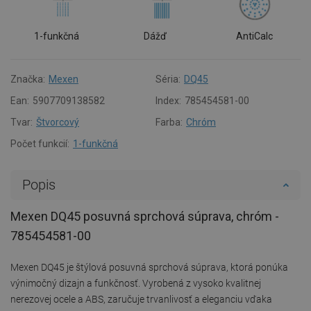
1-funkčná
Dážď
AntiCalc
Značka:
Mexen
Séria:
DQ45
Ean:
5907709138582
Index:
785454581-00
Tvar:
Štvorcový
Farba:
Chróm
Počet funkcií:
1-funkčná
Popis
Mexen DQ45 posuvná sprchová súprava, chróm -
785454581-00
Mexen DQ45 je štýlová posuvná sprchová súprava, ktorá ponúka
výnimočný dizajn a funkčnosť. Vyrobená z vysoko kvalitnej
nerezovej ocele a ABS, zaručuje trvanlivosť a eleganciu vďaka