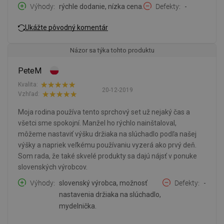
Výhody
rýchle dodanie, nízka cena.
Defekty
-
Ukážte pôvodný komentár
Názor sa týka tohto produktu
PeteM
Kvalita:
20-12-2019
Vzhľad:
Moja rodina používa tento sprchový set už nejaký čas a
všetci sme spokojní. Manžel ho rýchlo nainštaloval,
môžeme nastaviť výšku držiaka na slúchadlo podľa našej
výšky a napriek veľkému používaniu vyzerá ako prvý deň.
Som rada, že také skvelé produkty sa dajú nájsť v ponuke
slovenských výrobcov.
Výhody
slovenský výrobca, možnosť
Defekty
-
nastavenia držiaka na slúchadlo,
mydelnička.