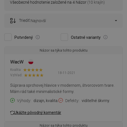
Všeobecné hodnotenie založené na 4 Názor
(10 krajín)
Triediť:
Najnovší
Potvrdený
Ostatné varianty
Názor sa týka tohto produktu
WiacW
Kvalita:
18-11-2021
Vzhľad:
Súprava sprchovej hlavice v modernom, štvorcovom tvare.
Mám rád také minimalistické formy.
Výhody
dizajn, kvalita.
Defekty
viditeľné škvrny.
Ukážte pôvodný komentár
Názor sa týka tohto produktu