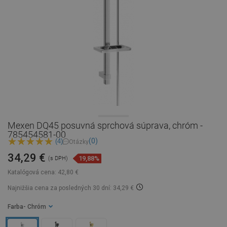
Mexen DQ45 posuvná sprchová súprava, chróm -
785454581-00
(0)
(4)
Otázky
34,29 €
19,88%
(s DPH)
Katalógová cena:
42,80 €
Najnižšia cena za posledných 30 dní: 34,29 €
Farba
- Chróm