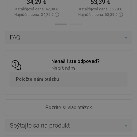
34,29 €
53,39 €
Katalógová cena:
42,80 €
Katalógová cena:
66,70 €
Najnižšia cena: 34,29 €
Najnižšia cena: 53,39 €
Dostupnosť:
Na sklade
Dostupnosť:
Na sklade
Do košíka
Do košíka
FAQ
Porovnaj
favorite_border
Obľúbené
Porovnaj
favorite_border
Obľúbené
Nenašli ste odpoveď?
Napíš nám
Položte nám otázku
Pozrite si viac otázok
Spýtajte sa na produkt