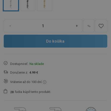
favorite_border
-
+
Do košíka
Dostupnosť:
Na sklade
Doručenie z:
4.99 €
Vrátenie až do 100 dní
ľudia
kúpil tento produkt.
2
8