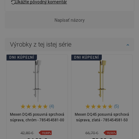
Ukážte pôvodný komentár
Napísať názory
Výrobky z tej istej série
DNI KÚPEĽNÍ
DNI KÚPEĽNÍ
(4)
(5)
Mexen DQ45 posuvná sprchová
Mexen DQ45 posuvná sprchová
súprava, chróm - 785454581-00
súprava, zlatá - 785454581-50
42,80 €
66,70 €
-19,88%
-19,96%