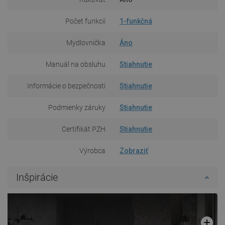
Počet funkcií
1-funkčná
Mydlovnička
Áno
Manuál na obsluhu
Stiahnutie
Informácie o bezpečnosti
Stiahnutie
Podmienky záruky
Stiahnutie
Certifikát PZH
Stiahnutie
Výrobca
Zobraziť
Inšpirácie