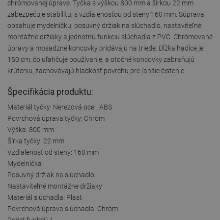
chrómovanej úprave. Tyčka s výškou 800 mm a šírkou 22 mm
zabezpečuje stabilitu, s vzdialenosťou od steny 160 mm. Súprava
obsahuje mydelníčku, posuvný držiak na slúchadlo, nastaviteľné
montážne držiaky a jednotnú funkciu slúchadla z PVC. Chrómované
úpravy a mosadzné koncovky pridávajú na triede. Dĺžka hadice je
150 cm, čo uľahčuje používanie, a otočné koncovky zabraňujú
krúteniu, zachovávajú hladkosť povrchu pre ľahšie čistenie.
Špecifikácia produktu:
Materiál tyčky: Nerezová oceľ, ABS
Povrchová úprava tyčky: Chróm
Výška: 800 mm
Šírka tyčky: 22 mm
Vzdialenosť od steny: 160 mm
Mydelníčka
Posuvný držiak na slúchadlo
Nastaviteľné montážne držiaky
Materiál slúchadla: Plast
Povrchová úprava slúchadla: Chróm
Počet funkcií: 1