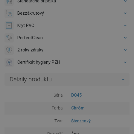
Štandardná prípojka
Bezzákrutový
Kryt PVC
PerfectClean
2 roky záruky
Certifikát hygieny PZH
Detaily produktu
Séria
DQ45
Farba
Chróm
Tvar
Štvorcový
Rukoväť
Áno