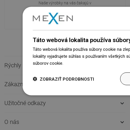
Naše výrobky na vás čakajú v
modernom sklade.Vždy pripravený na
prepravu!
Táto webová lokalita používa súbor
Táto webová lokalita používa súbory cookie na zle
lokality vyjadrujete súhlas s používaním všetkých 
súborov cookie.
Dowiedz się więcej
Rýchly kontakt

ZOBRAZIŤ PODROBNOSTI
Zákaznícky servis

Užitočné odkazy

O nás
