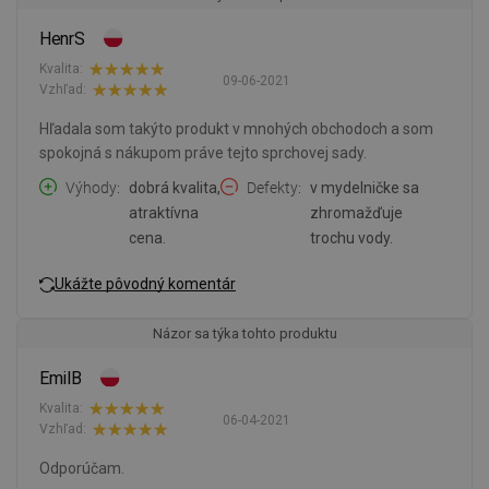
HenrS
Kvalita:
09-06-2021
Vzhľad:
Hľadala som takýto produkt v mnohých obchodoch a som
spokojná s nákupom práve tejto sprchovej sady.
Výhody
dobrá kvalita,
Defekty
v mydelničke sa
atraktívna
zhromažďuje
cena.
trochu vody.
Ukážte pôvodný komentár
Názor sa týka tohto produktu
EmilB
Kvalita:
06-04-2021
Vzhľad:
Odporúčam.