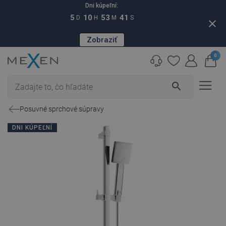
Dni kúpeľní:
5
10
53
40
D
H
M
S
close
Zobraziť
0
search
Posuvné sprchové súpravy
DNI KÚPEĽNÍ