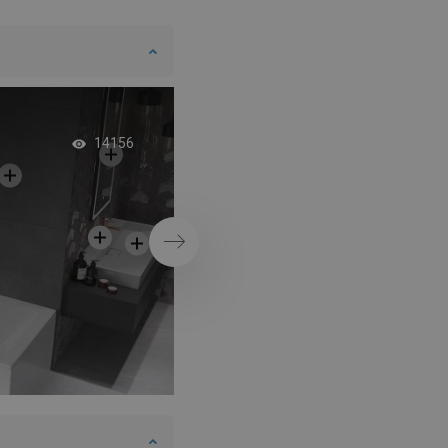
Vaňa s dvojitou zá
14156
Ďalej