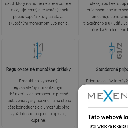
dážď, ktorý rovnomerne steká po tele.
stekajú po tele, obop
Poskytuje jemný a relaxačný pocit
príjemným pocitom hyd
počas kúpeľa, ktorý sa stáva
umožňujú ponorenie
skutočným momentom uvoľnenia.
relaxačného a ukľudňujúc
počas každodenného 
Regulovateľné montážne držiaky
Štandardná príp
Produkt bol vybavený
Prípojka so závitom 1/2
regulovateľnými montážnymi
používaným štandardným
držiakmi. S ich pomocou je presné
vnútorných vodoinštalác
nastavenie výšky upevnenia na stenu
tomu je pripojenie a mon
ešte jednoduchšie a umožňuje plne
prvkov sprchy oveľa jed
využiť dostupnú plochu aj malej
intuitívnejšie.
Táto webová lo
kúpeľne.
Táto webová lokalita