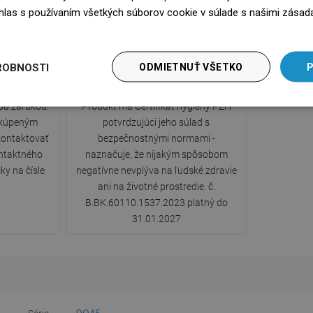
súhlas s používaním všetkých súborov cookie v súlade s našimi zásad
edz się więcej
ROBNOSTI
ODMIETNUŤ VŠETKO
P
y
Certifikát hygieny PZH
ou zárukou.
Produkt má Certifikát hygieny PZH
 kúpeným
potvrdzujúci jeho súlad s
ontaktovať
bezpečnostnými normami -
ntaktného
naznačuje, že nijakým spôsobom
ky na čísle
negatívne nevplýva na ľudské zdravie
ani na životné prostredie. č.
B.BK.60110.1537.2023 platný do
31.01.2027