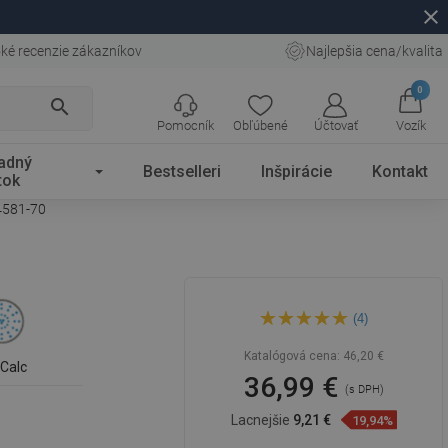
close
ké recenzie zákazníkov
Najlepšia cena/kvalita
0
search
Pomocník
Obľúbené
Účtovať
Vozík
adný
Bestselleri
Inšpirácie
Kontakt
tok
4581-70
Mexen DQ45 sprchová sada
(4)
s posuvným držiakom, čierna
- 785454581-70
Katalógová cena:
46,20 €
iCalc
36,99 €
(s DPH)
Lacnejšie
9,21 €
19,94%