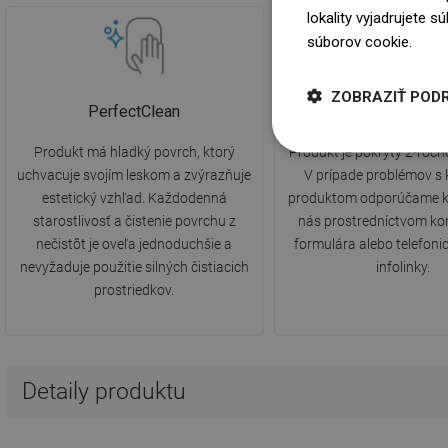
lokality vyjadrujete 
súborov cookie.
Dowi
ZOBRAZIŤ POD
PerfectClean
2 roky záruk
Produkt má hladký povrch, ktorý
Produkt je pokrytý 2-ročn
uchvacuje svojím leskom a zvýrazňuje
V prípade problémov s
estetický vzhľad. Každodenná
produktom odporúčame k
starostlivosť a čistenie povrchu z
nás prostredníctvom ko
nečistôt je oveľa jednoduchšie a
formulára alebo telefonic
nevyžaduje použitie silných čistiacich
infolinky.
prostriedkov.
Detaily produktu