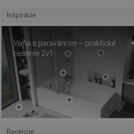
Inšpirácie
Vaňa s paravánom – praktické
riešenie 2v1
Recenzie