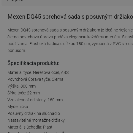
Mexen DQ45 sprchová sada s posuvným držiako
Mexen DQ45 sprchová sada s posuvným držiakom je ideálne riešenie p
čierna povrchová úprava pridáva eleganciu každému interiéru. S n
používania. Elastická hadica s dĺžkou 150 cm, vyrobená z PVC s mosa
bonusom.
Špecifikácia produktu:
Materiál tyče: Nerezová oceľ, ABS
Povrchová úprava tyče: Čierna
Výška: 800 mm
Šírka tyče: 22 mm
Vzdialenosť od steny: 160 mm
Mydelnička
Posuvný držiak na slúchadlo
Nastaviteľné montážne držiaky
Materiál slúchadla: Plast