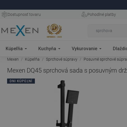
Dostupnosť tovaru
Pohodlné platby
Kúpeľňa
Kuchyňa
Vykurovanie
Dlaždi
Mexen
Kúpeľňa
Sprchové súpravy
Posuvné sprchové súpr
Mexen DQ45 sprchová sada s posuvným drži
DNI KÚPEĽNÍ