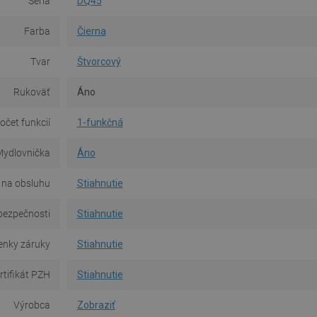
Séria
DQ45
Farba
Čierna
Tvar
Štvorcový
Rukoväť
Áno
očet funkcií
1-funkčná
ydlovnička
Áno
 na obsluhu
Stiahnutie
bezpečnosti
Stiahnutie
nky záruky
Stiahnutie
rtifikát PZH
Stiahnutie
Výrobca
Zobraziť