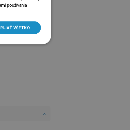
ENGLISH
ami používania
SLOVAK
LITHUANIAN
RIJAŤ VŠETKO
ROMANIAN
HUNGARIAN
FRENCH
ITALIAN
SPANISH
UKRAINIAN
BULGARIAN
ESTONIAN
DUTCH
LATVIAN