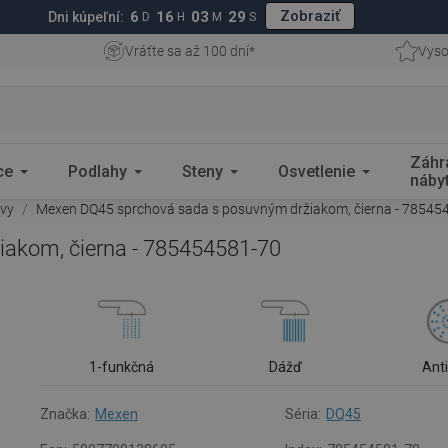
Zobraziť
6
16
03
28
Dni kúpeľní:
D
H
M
S
Vráťte sa až 100 dní*
Vyso
Záhr
ce
Podlahy
Steny
Osvetlenie
náby
avy
Mexen DQ45 sprchová sada s posuvným držiakom, čierna - 78545
akom, čierna - 785454581-70
1-funkčná
Dážď
Ant
Značka:
Mexen
Séria:
DQ45