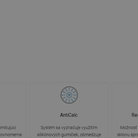
AntiCalc
Re
imitujúci
Systém sa vyznačuje využitím
Možnosť 
 rovnomerne
silikónových gumičiek, obmedzuje
sklonu spr