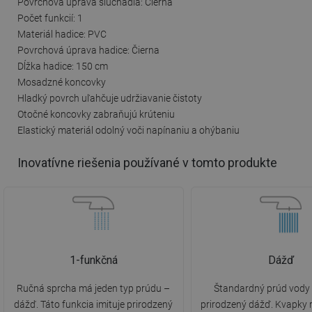
Povrchová úprava slúchadla: Čierna
Počet funkcií: 1
Materiál hadice: PVC
Povrchová úprava hadice: Čierna
Dĺžka hadice: 150 cm
Mosadzné koncovky
Hladký povrch uľahčuje udržiavanie čistoty
Otočné koncovky zabraňujú krúteniu
Elastický materiál odolný voči napínaniu a ohýbaniu
Inovatívne riešenia používané v tomto produkte
1-funkčná
Dážď
Ručná sprcha má jeden typ prúdu –
Štandardný prúd vody 
dážď. Táto funkcia imituje prirodzený
prirodzený dážď. Kvapky