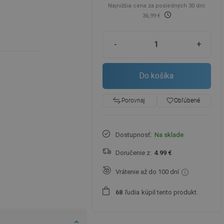
Najnižšia cena za posledných 30 dní:
36,99 €
-
+
Do košíka
favorite_border
Obľúbené
Porovnaj
Dostupnosť:
Na sklade
Doručenie z:
4.99 €
Vrátenie až do 100 dní
ľudia
kúpil tento produkt.
6
8