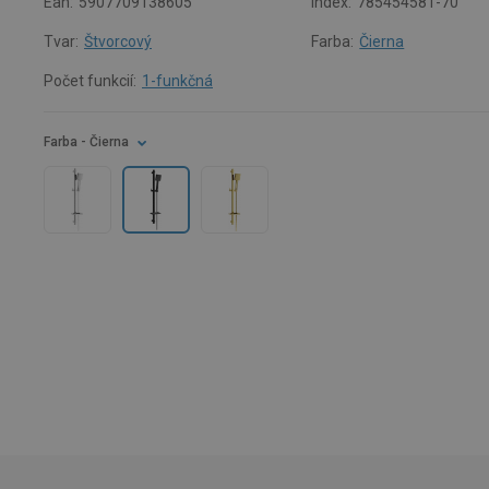
Ean:
5907709138605
Index:
785454581-70
Tvar:
Štvorcový
Farba:
Čierna
Počet funkcií:
1-funkčná
Farba
- Čierna