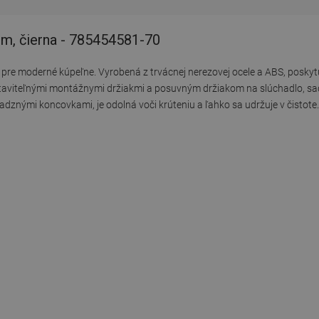
m, čierna - 785454581-70
re moderné kúpeľne. Vyrobená z trvácnej nerezovej ocele a ABS, poskytu
astaviteľnými montážnymi držiakmi a posuvným držiakom na slúchadlo, s
dznými koncovkami, je odolná voči krúteniu a ľahko sa udržuje v čistote.