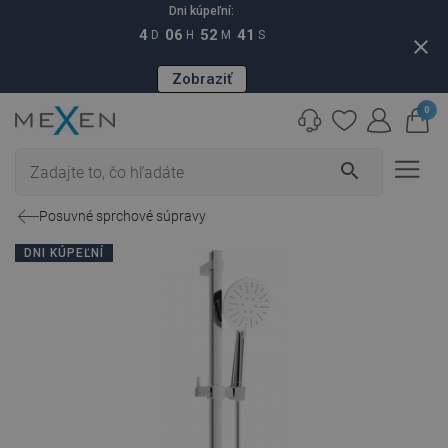
Dni kúpeľní:
4
06
52
40
D
H
M
S
close
Zobraziť
0
search
Posuvné sprchové súpravy
DNI KÚPEĽNÍ