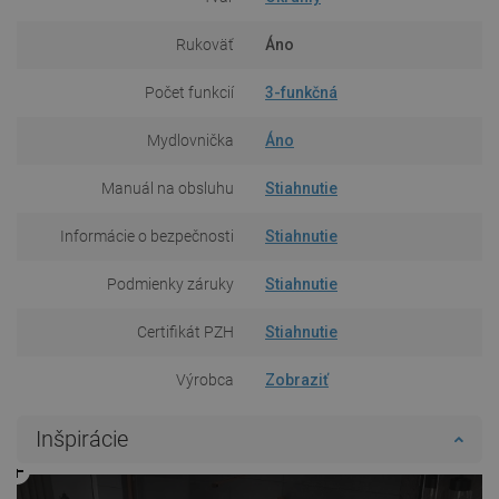
Rukoväť
Áno
Počet funkcií
3-funkčná
Mydlovnička
Áno
Manuál na obsluhu
Stiahnutie
Informácie o bezpečnosti
Stiahnutie
Podmienky záruky
Stiahnutie
Certifikát PZH
Stiahnutie
Výrobca
Zobraziť
Inšpirácie