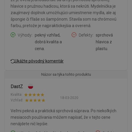
hlavice s pružnou hadicou, ktorá sa nekrúti. Mydelnička je
zaujímavý doplnok umožňujúci umiestnenie mydla, ale aj
špongie či fľaše so šampónom. Stavila som na chrómovú
farbu, pretože je najpraktickejšia a overená.
Výhody
pekný vzhľad,
Defekty
sprchová
dobrá kvalita a
hlavica z
cena.
plastu.
Ukážte pôvodný komentár
Názor sa týka tohto produktu
DastZ
Kvalita:
18-03-2020
Vzhľad:
Veľmi pekná a praktická sprchová súprava. Po niekoľkých
mesiacoch používania môžem napísať, že v tejto cene
nenájdete nič lepšie.