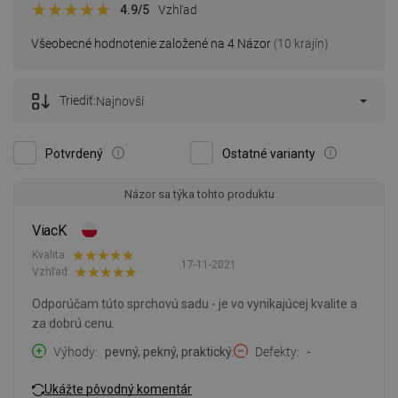
4.9
/5
Vzhľad
Všeobecné hodnotenie založené na 4 Názor
(10 krajín)
Triediť:
Najnovší
Potvrdený
Ostatné varianty
Názor sa týka tohto produktu
ViacK
Kvalita:
17-11-2021
Vzhľad:
Odporúčam túto sprchovú sadu - je vo vynikajúcej kvalite a
za dobrú cenu.
Výhody
pevný, pekný, praktický.
Defekty
-
Ukážte pôvodný komentár