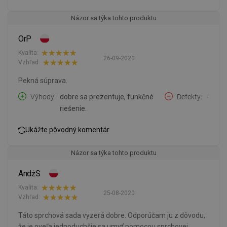
Názor sa týka tohto produktu
OrP
Kvalita:
26-09-2020
Vzhľad:
Pekná súprava.
Výhody
dobre sa prezentuje, funkčné
Defekty
-
riešenie.
Ukážte pôvodný komentár
Názor sa týka tohto produktu
AndżS
Kvalita:
25-08-2020
Vzhľad:
Táto sprchová sada vyzerá dobre. Odporúčam ju z dôvodu,
že je oveľa jednoduchšie sa umyť pomocou sprchovej