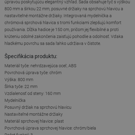
úpravou poskytujúcu elegantný vzhľad. Sada obsahuje tyč s výškou
800 mm a šírkou 22 mm, posuvné držiaky na sprchovú hlavicu a
nastaviteľné montážne držiaky. Integrovaná mydelnička a
chrómová sprchová hlavica s tromi funkciami zlepšujú komfort
používania. Dĺžka hadice je 150 cm, pričom jej flexibilné a proti
krúteniu odolné zakončenia zaisťujú pohodlie a odolnosť. Vďaka
hladkému povrchu sa sada ľahko udržiava v čistote.
Špecifikácia produktu:
Materiál tyče: nehrdzavejúca oceľ, ABS
Povrchová úprava tyče: chróm
Výška: 800 mm
Šírka tyče: 22 mm
Vzdialenosť od steny: 160 mm
Mydelnička
Posuvný držiak na sprchovú hlavicu
Nastaviteľné montážne držiaky
Materiál sprchovej hlavice: plast
Povrchová úprava sprchovej hlavice: chróm/biela
Počet funkcií: 3