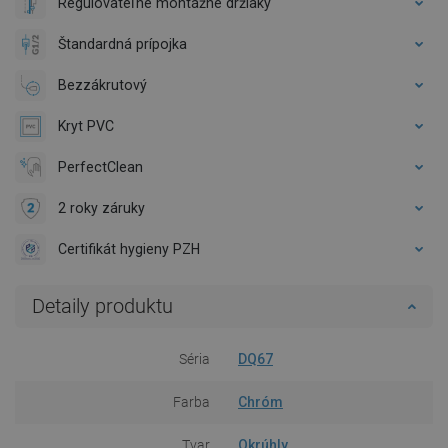
Regulovateľné montážne držiaky
Štandardná prípojka
Bezzákrutový
Kryt PVC
PerfectClean
2 roky záruky
Certifikát hygieny PZH
Detaily produktu
Séria
DQ67
Farba
Chróm
Tvar
Okrúhly