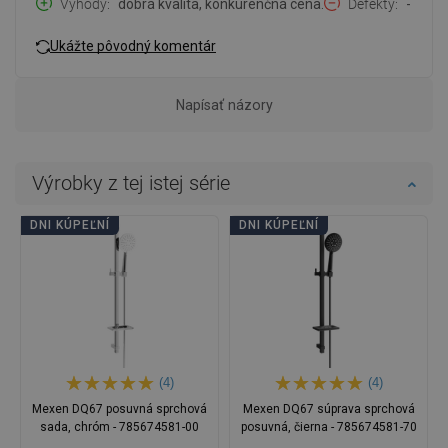
Výhody
dobrá kvalita, konkurenčná cena.
Defekty
-
Ukážte pôvodný komentár
Napísať názory
Výrobky z tej istej série
DNI KÚPEĽNÍ
DNI KÚPEĽNÍ
(4)
(4)
Mexen DQ67 posuvná sprchová
Mexen DQ67 súprava sprchová
sada, chróm - 785674581-00
posuvná, čierna - 785674581-70