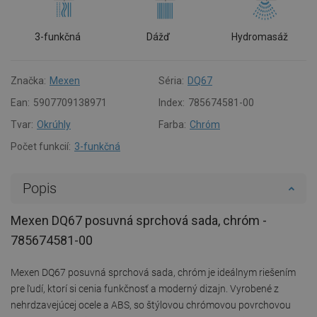
3-funkčná
Dážď
Hydromasáž
Značka:
Mexen
Séria:
DQ67
Ean:
5907709138971
Index:
785674581-00
Tvar:
Okrúhly
Farba:
Chróm
Počet funkcií:
3-funkčná
Popis
Mexen DQ67 posuvná sprchová sada, chróm -
785674581-00
Mexen DQ67 posuvná sprchová sada, chróm je ideálnym riešením
pre ľudí, ktorí si cenia funkčnosť a moderný dizajn. Vyrobené z
nehrdzavejúcej ocele a ABS, so štýlovou chrómovou povrchovou