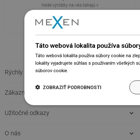
Naše výrobky na vás čakajú v
modernom sklade.Vždy pripravený na
prepravu!
Táto webová lokalita používa súbor
Táto webová lokalita používa súbory cookie na zle
lokality vyjadrujete súhlas s používaním všetkých 
súborov cookie.
Dowiedz się więcej
Rýchly kontakt

ZOBRAZIŤ PODROBNOSTI
Zákaznícky servis

Užitočné odkazy

O nás
