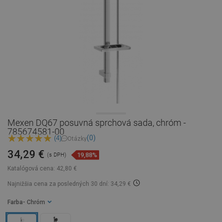
Mexen DQ67 posuvná sprchová sada, chróm -
785674581-00
(0)
(4)
Otázky
34,29 €
19,88%
(s DPH)
Katalógová cena:
42,80 €
Najnižšia cena za posledných 30 dní: 34,29 €
Farba
- Chróm