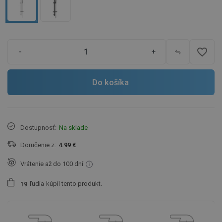
favorite_border
-
+
Do košíka
Dostupnosť:
Na sklade
Doručenie z:
4.99 €
Vrátenie až do 100 dní
ľudia
kúpil tento produkt.
1
9