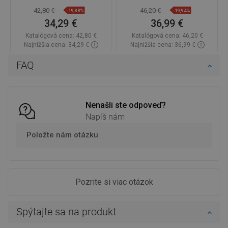
42,80 €
46,20 €
-19,88%
-19,94%
34,29 €
36,99 €
Katalógová cena:
42,80 €
Katalógová cena:
46,20 €
Najnižšia cena: 34,29 €
Najnižšia cena: 36,99 €
Dostupnosť:
Na sklade
Dostupnosť:
Na sklade
FAQ
Do košíka
Do košíka
Porovnaj
favorite_border
Obľúbené
Porovnaj
favorite_border
Obľúbené
Nenašli ste odpoveď?
Napíš nám
Položte nám otázku
Pozrite si viac otázok
Spýtajte sa na produkt