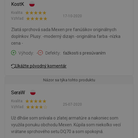
KostK
Kvalita:
17-10-2020
Vzhľad:
Zlatá sprchová sada Mexen pre fanúšikov originálnych
doplnkov. Plusy: -moderný dizajn -originálna farba -nízka
cena -
Výhody
-
Defekty
ťažkosti s presúvaním
Ukážte pôvodný komentár
Názor sa týka tohto produktu
SeraW
Kvalita:
25-07-2020
Vzhľad:
Už dlhšie som snívala o zlatej armatúre a nakoniec som
využila ponuku obchodu Mexen. Kúpila som niekoľko vecí
vrátane sprchového setu DQ70 a som spokojná.