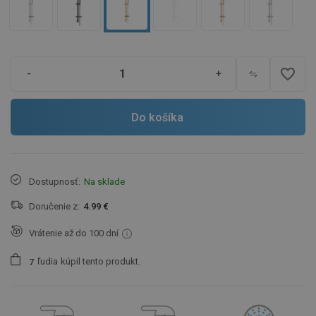
favorite_border
-
+
Do košíka
Dostupnosť:
Na sklade
Doručenie z:
4.99 €
Vrátenie až do 100 dní
ľudia
kúpil tento produkt.
7