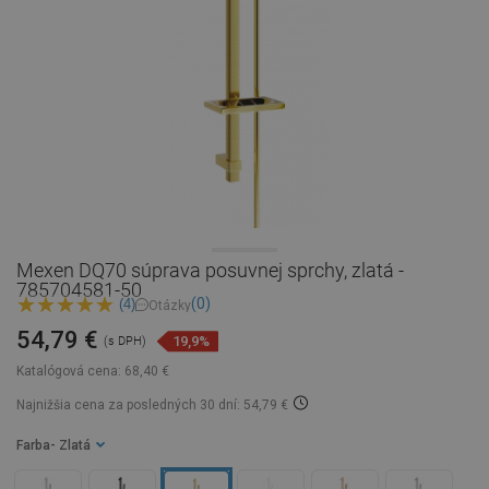
Mexen DQ70 súprava posuvnej sprchy, zlatá -
785704581-50
(0)
(4)
Otázky
54,79 €
19,9%
(s DPH)
Katalógová cena:
68,40 €
Najnižšia cena za posledných 30 dní: 54,79 €
Farba
- Zlatá