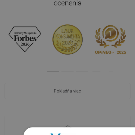
ocenenia
Pokladňa viac