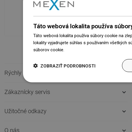
Dostupnosť tovaru
Naše výrobky na vás čakajú v
modernom sklade.Vždy pripravený na
prepravu!
Táto webová lokalita používa súbor
Táto webová lokalita používa súbory cookie na zle
lokality vyjadrujete súhlas s používaním všetkých 
súborov cookie.
Dowiedz się więcej
ZOBRAZIŤ PODROBNOSTI
Rýchly kontakt

Zákaznícky servis

Užitočné odkazy

O nás
