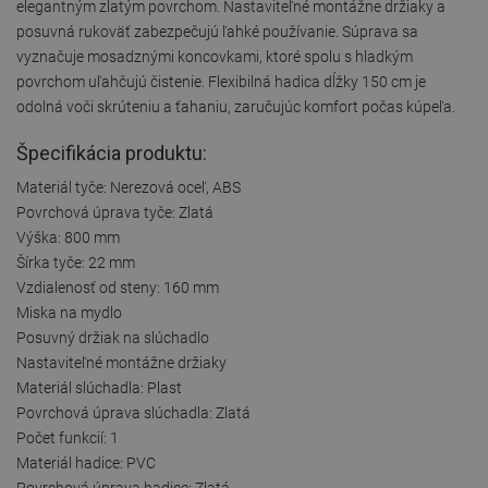
elegantným zlatým povrchom. Nastaviteľné montážne držiaky a
posuvná rukoväť zabezpečujú ľahké používanie. Súprava sa
vyznačuje mosadznými koncovkami, ktoré spolu s hladkým
povrchom uľahčujú čistenie. Flexibilná hadica dĺžky 150 cm je
odolná voči skrúteniu a ťahaniu, zaručujúc komfort počas kúpeľa.
Špecifikácia produktu:
Materiál tyče: Nerezová oceľ, ABS
Povrchová úprava tyče: Zlatá
Výška: 800 mm
Šírka tyče: 22 mm
Vzdialenosť od steny: 160 mm
Miska na mydlo
Posuvný držiak na slúchadlo
Nastaviteľné montážne držiaky
Materiál slúchadla: Plast
Povrchová úprava slúchadla: Zlatá
Počet funkcií: 1
Materiál hadice: PVC
Povrchová úprava hadice: Zlatá