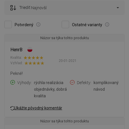
Triediť:
Najnovší
Potvrdený
Ostatné varianty
Názor sa týka tohto produktu
HenrB
Kvalita:
20-01-2021
Vzhľad:
Pekné!
Výhody
rýchla realizácia
Defekty
komplikovaný
objednávky, dobrá
návod
kvalita
Ukážte pôvodný komentár
Názor sa týka tohto produktu