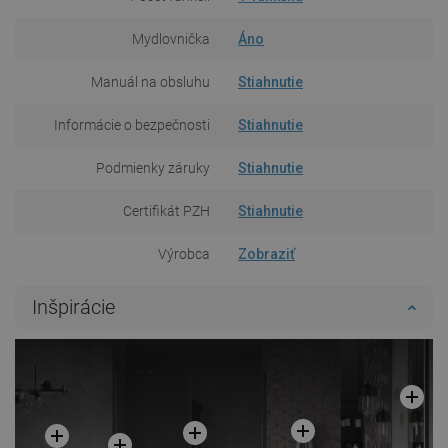
Mydlovnička
Áno
Manuál na obsluhu
Stiahnutie
Informácie o bezpečnosti
Stiahnutie
Podmienky záruky
Stiahnutie
Certifikát PZH
Stiahnutie
Výrobca
Zobraziť
Inšpirácie