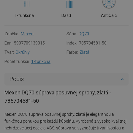
1-funkčná
Dážď
AntiCalc
Značka:
Mexen
Séria:
DQ70
Ean:
5907709139015
Index:
785704581-50
Tvar:
Okrúhly
Farba:
Zlatá
Počet funkcií:
1-funkčná
Popis
Mexen DQ70 súprava posuvnej sprchy, zlatá -
785704581-50
Mexen DQ70 súprava posuvnej sprchy, zlatá je elegantnou a
funkčnou ponukou pre každú kúpeľňu. Vyrobená z vysoko kvalitnej
nehrdzavejúcej ocele a ABS, súprava sa vyznačuje trvanlivosťou a