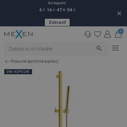
Dni kúpeľní:
6
16
47
03
D
H
M
S
close
Zobraziť
0
search
Posuvné sprchové súpravy
DNI KÚPEĽNÍ