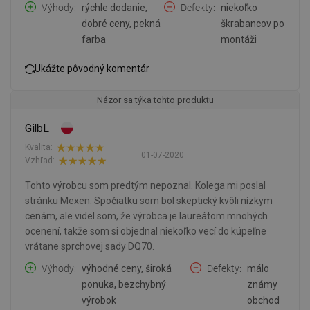
Výhody
rýchle dodanie,
Defekty
niekoľko
dobré ceny, pekná
škrabancov po
farba
montáži
Ukážte pôvodný komentár
Názor sa týka tohto produktu
GilbL
Kvalita:
01-07-2020
Vzhľad:
Tohto výrobcu som predtým nepoznal. Kolega mi poslal
stránku Mexen. Spočiatku som bol skeptický kvôli nízkym
cenám, ale videl som, že výrobca je laureátom mnohých
ocenení, takže som si objednal niekoľko vecí do kúpeľne
vrátane sprchovej sady DQ70.
Výhody
výhodné ceny, široká
Defekty
málo
ponuka, bezchybný
známy
výrobok
obchod