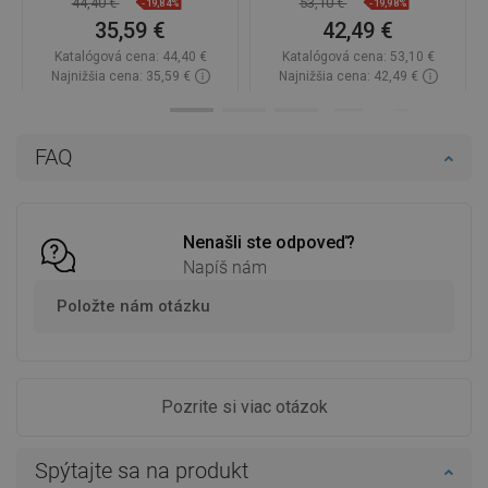
44,40 €
53,10 €
-19,84%
-19,98%
35,59 €
42,49 €
Katalógová cena:
44,40 €
Katalógová cena:
53,10 €
Najnižšia cena: 35,59 €
Najnižšia cena: 42,49 €
Dostupnosť:
Na sklade
Dostupnosť:
Na sklade
Do košíka
Do košíka
FAQ
Porovnaj
favorite_border
Obľúbené
Porovnaj
favorite_border
Obľúbené
Nenašli ste odpoveď?
Napíš nám
Položte nám otázku
Pozrite si viac otázok
Spýtajte sa na produkt