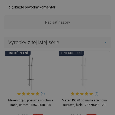
Ukážte pôvodný komentár
Napísať názory
Výrobky z tej istej série
DNI KÚPEĽNÍ
DNI KÚPEĽNÍ
(4)
(4)
Mexen DQ70 posuvná sprchová
Mexen DQ70 posuvná sprchová
sada, chróm - 785704581-00
súprava, biela - 785704581-20