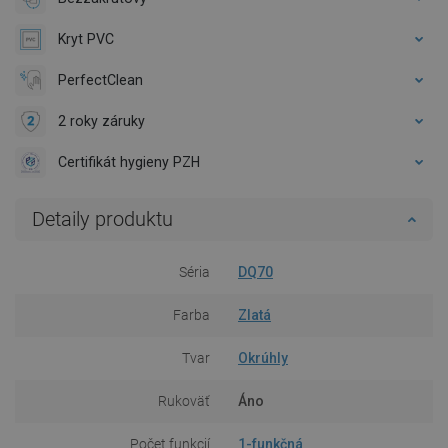
Kryt PVC
PerfectClean
2 roky záruky
Certifikát hygieny PZH
Detaily produktu
Séria
DQ70
Farba
Zlatá
Tvar
Okrúhly
Rukoväť
Áno
Počet funkcií
1-funkčná