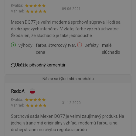
Kvalita:
09-06-2021
Vzhľad:
Mexen DQ77 je veľmi moderná sprchová súprava. Hodí sa
do dizajnových interiérov. V zlatej farbe vyzerá úchvatne.
Škoda len, že slúchadlo je také jednoduché.
Výhody
farba, štvorcový tvar,
Defekty
malé
cena
slúchadlo
Ukážte pôvodný komentár
Názor sa týka tohto produktu
RadoA
Kvalita:
31-12-2020
Vzhľad:
Sprchová sada Mexen DQ77 je veľmi zaujímavý produkt. Na
jednej strane má originálny vzhľad, modernú farbu, a na
druhej strane mu chýba regulácia prúdu.