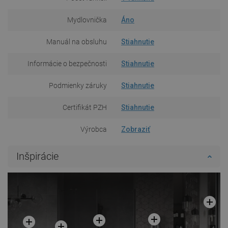
Mydlovnička
Áno
Manuál na obsluhu
Stiahnutie
Informácie o bezpečnosti
Stiahnutie
Podmienky záruky
Stiahnutie
Certifikát PZH
Stiahnutie
Výrobca
Zobraziť
Inšpirácie