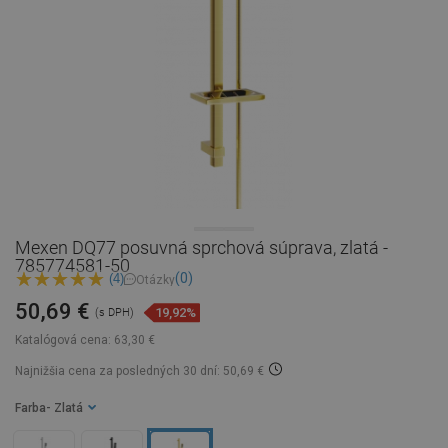
Mexen DQ77 posuvná sprchová súprava, zlatá -
785774581-50
(0)
(4)
Otázky
50,69 €
19,92%
(s DPH)
Katalógová cena:
63,30 €
Najnižšia cena za posledných 30 dní: 50,69 €
Farba
- Zlatá