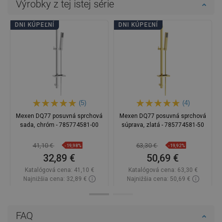
Výrobky z tej istej série
DNI KÚPEĽNÍ
DNI KÚPEĽNÍ
(5)
(4)
Mexen DQ77 posuvná sprchová
Mexen DQ77 posuvná sprchová
sada, chróm - 785774581-00
súprava, zlatá - 785774581-50
41,10 €
63,30 €
-19,98%
-19,92%
32,89 €
50,69 €
Katalógová cena:
41,10 €
Katalógová cena:
63,30 €
Najnižšia cena: 32,89 €
Najnižšia cena: 50,69 €
Dostupnosť:
Na sklade
Dostupnosť:
Na sklade
Do košíka
Do košíka
FAQ