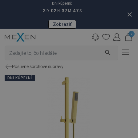
Dni kúpeľní:
3
02
37
46
D
H
M
S
close
Zobraziť
0
search
Posuvné sprchové súpravy
DNI KÚPEĽNÍ