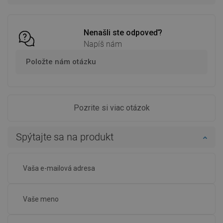
Porovnaj
favorite_border
Obľúbené
Porovnaj
favorite_border
Obľúbené
Nenašli ste odpoveď?
Napíš nám
Položte nám otázku
Pozrite si viac otázok
Spýtajte sa na produkt