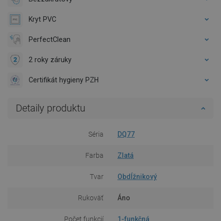
Kryt PVC
PerfectClean
2 roky záruky
Certifikát hygieny PZH
Detaily produktu
Séria
DQ77
Farba
Zlatá
Tvar
Obdĺžnikový
Rukoväť
Áno
Počet funkcií
1-funkčná