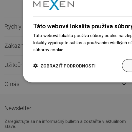
Táto webová lokalita používa súbor
Rýchly kontakt

Táto webová lokalita používa súbory cookie na zle
lokality vyjadrujete súhlas s používaním všetkých 
Zákaznícky servis

súborov cookie.
Dowiedz się więcej
Užitočné odkazy

ZOBRAZIŤ PODROBNOSTI
O nás

Newsletter
Zaregistrujte sa na informačný bulletin a zostaňte v aktuálnom
stave.