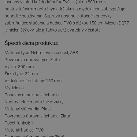
luxusný vzhľad každej kúpeľni. Tyč s výškou 800 mm s
nastaviteľnými montážnymi držiakmi a mydelnicou zabezpečuje
pohodlie používania. Súprava obsahuje otočné koncovky
zabraňujúce stáčaniu a hadicu PVC s dĺžkou 150 cm. Mexen DQ77
je nielen štýlový, ale aj ľahko udržiavateľný v čistote.
Špecifikácia produktu:
Materiál tyče: Nehrdzavejúca oceľ, ABS
Povrchová úprava tyče: Zlatá
Výška: 800 mm
Šírka tyče: 22 mm
Vzdialenosť od steny: 160 mm
Mydelnica
Posuvný držiak na slúchadlo
Nastaviteľné montážne držiaky
Materiál slúchadla: Plast
Povrchová úprava slúchadla: Zlatá
Počet funkcií: 1
Materiál hadice: PVC
Povrchová úprava hadice: Zlatá