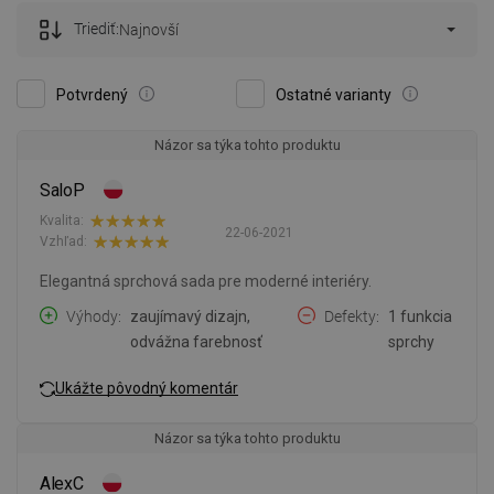
Triediť:
Najnovší
Potvrdený
Ostatné varianty
Názor sa týka tohto produktu
SaloP
Kvalita:
22-06-2021
Vzhľad:
Elegantná sprchová sada pre moderné interiéry.
Výhody
zaujímavý dizajn,
Defekty
1 funkcia
odvážna farebnosť
sprchy
Ukážte pôvodný komentár
Názor sa týka tohto produktu
AlexC