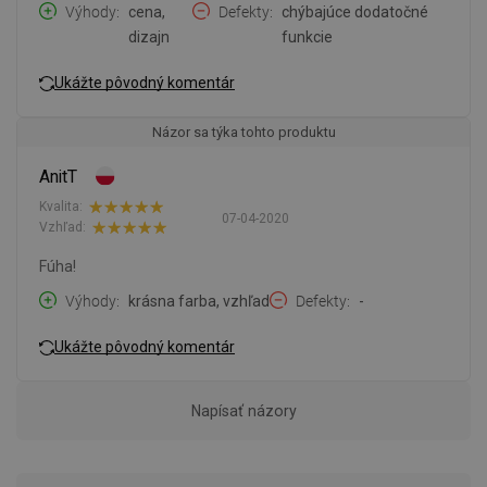
Výhody
cena,
Defekty
chýbajúce dodatočné
dizajn
funkcie
Ukážte pôvodný komentár
Názor sa týka tohto produktu
AnitT
Kvalita:
07-04-2020
Vzhľad:
Fúha!
Výhody
krásna farba, vzhľad
Defekty
-
Ukážte pôvodný komentár
Napísať názory