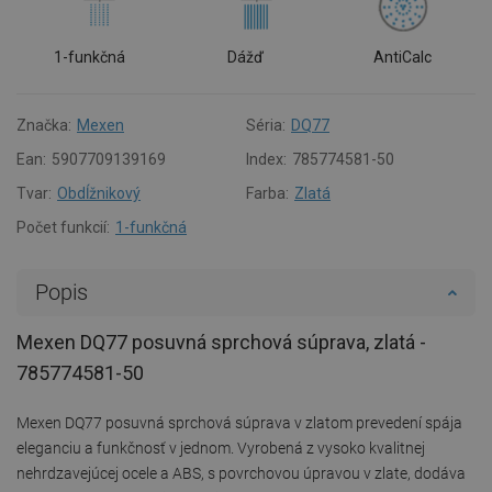
1-funkčná
Dážď
AntiCalc
Značka:
Mexen
Séria:
DQ77
Ean:
5907709139169
Index:
785774581-50
Tvar:
Obdĺžnikový
Farba:
Zlatá
Počet funkcií:
1-funkčná
Popis
Mexen DQ77 posuvná sprchová súprava, zlatá -
785774581-50
Mexen DQ77 posuvná sprchová súprava v zlatom prevedení spája
eleganciu a funkčnosť v jednom. Vyrobená z vysoko kvalitnej
nehrdzavejúcej ocele a ABS, s povrchovou úpravou v zlate, dodáva