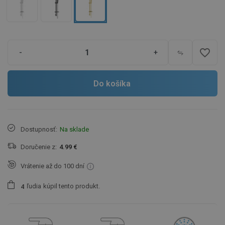
favorite_border
-
+
Do košíka
Dostupnosť:
Na sklade
Doručenie z:
4.99 €
Vrátenie až do 100 dní
ľudia
kúpil tento produkt.
4