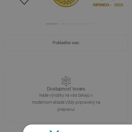
Pokladňa viac
Dostupnosť tovaru
Naše výrobky na vás čakajú v
modernom sklade.Vždy pripravený na
prepravu!