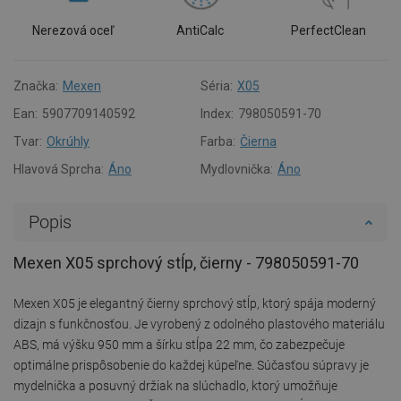
Nerezová oceľ
AntiCalc
PerfectClean
Značka:
Mexen
Séria:
X05
Ean:
5907709140592
Index:
798050591-70
Tvar:
Okrúhly
Farba:
Čierna
Hlavová Sprcha:
Áno
Mydlovnička:
Áno
Popis
Mexen X05 sprchový stĺp, čierny - 798050591-70
Mexen X05 je elegantný čierny sprchový stĺp, ktorý spája moderný
dizajn s funkčnosťou. Je vyrobený z odolného plastového materiálu
ABS, má výšku 950 mm a šírku stĺpa 22 mm, čo zabezpečuje
optimálne prispôsobenie do každej kúpeľne. Súčasťou súpravy je
mydelnička a posuvný držiak na slúchadlo, ktorý umožňuje