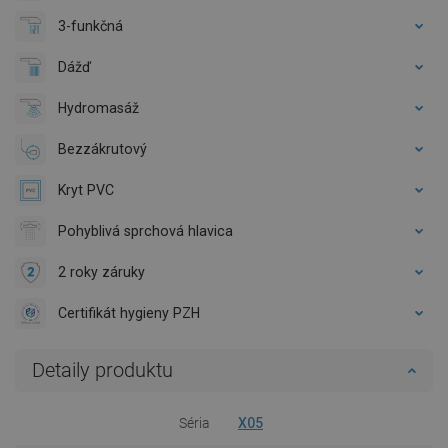
3-funkčná
Dážď
Hydromasáž
Bezzákrutový
Kryt PVC
Pohyblivá sprchová hlavica
2 roky záruky
Certifikát hygieny PZH
Detaily produktu
Séria
X05