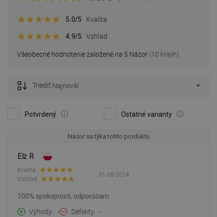
5.0
/5
Kvalita
4.9
/5
Vzhľad
Všeobecné hodnotenie založené na 5 Názor
(10 krajín)
Triediť:
Najnovší
Potvrdený
Ostatné varianty
Názor sa týka tohto produktu
Elż R.
Kvalita:
01-08-2024
Vzhľad:
100% spokojnosti, odporúčam
Výhody
-
Defekty
-