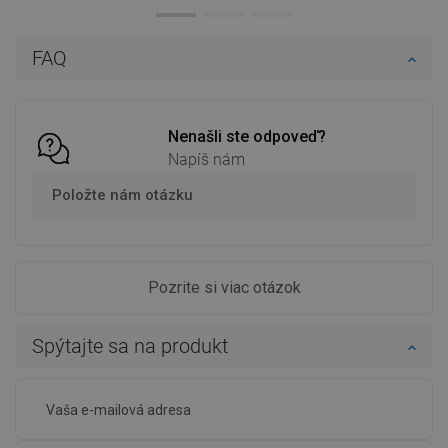
Dostupnosť:
Na sklade
Dostupnosť:
Na sklade
Do košíka
Do košíka
FAQ
Porovnaj
favorite_border
Obľúbené
Porovnaj
favorite_border
Obľúbené
Nenašli ste odpoveď?
Napíš nám
Položte nám otázku
Pozrite si viac otázok
Spýtajte sa na produkt