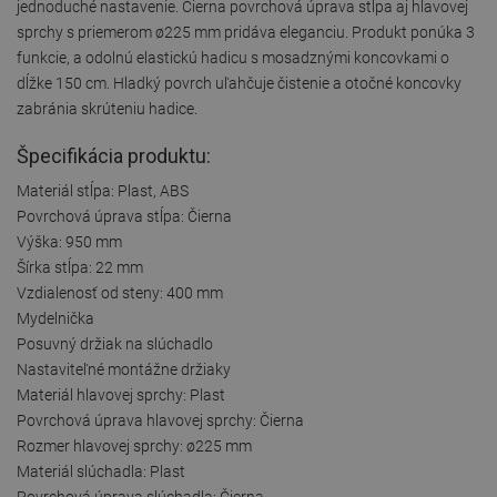
jednoduché nastavenie. Čierna povrchová úprava stĺpa aj hlavovej
sprchy s priemerom ø225 mm pridáva eleganciu. Produkt ponúka 3
funkcie, a odolnú elastickú hadicu s mosadznými koncovkami o
dĺžke 150 cm. Hladký povrch uľahčuje čistenie a otočné koncovky
zabránia skrúteniu hadice.
Špecifikácia produktu:
Materiál stĺpa: Plast, ABS
Povrchová úprava stĺpa: Čierna
Výška: 950 mm
Šírka stĺpa: 22 mm
Vzdialenosť od steny: 400 mm
Mydelnička
Posuvný držiak na slúchadlo
Nastaviteľné montážne držiaky
Materiál hlavovej sprchy: Plast
Povrchová úprava hlavovej sprchy: Čierna
Rozmer hlavovej sprchy: ø225 mm
Materiál slúchadla: Plast
Povrchová úprava slúchadla: Čierna