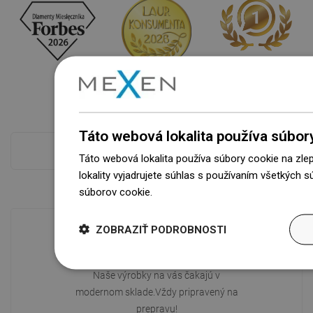
Táto webová lokalita používa súbor
Pokladňa viac
Táto webová lokalita používa súbory cookie na zle
lokality vyjadrujete súhlas s používaním všetkých 
súborov cookie.
Dowiedz się więcej
ZOBRAZIŤ PODROBNOSTI
Dostupnosť tovaru
Naše výrobky na vás čakajú v
modernom sklade.Vždy pripravený na
prepravu!