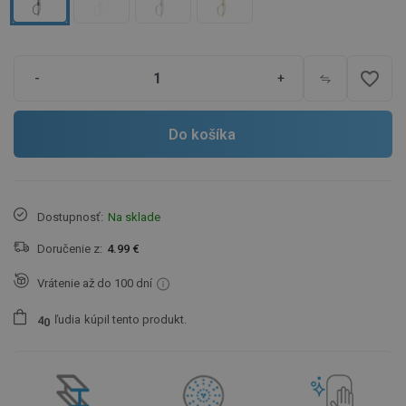
favorite_border
-
+
Do košíka
Dostupnosť:
Na sklade
Doručenie z:
4.99 €
Vrátenie až do 100 dní
ľudia
kúpil tento produkt.
4
0