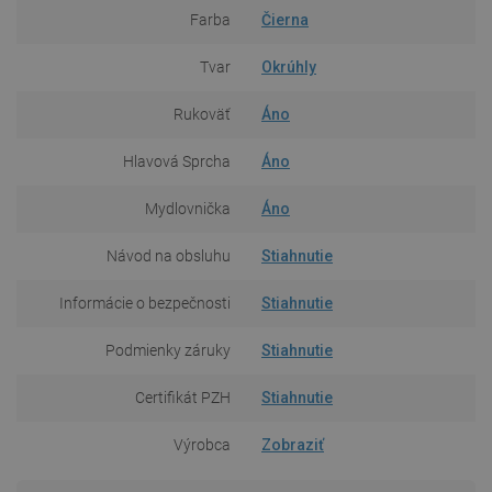
Farba
Čierna
Tvar
Okrúhly
Rukoväť
Áno
Hlavová Sprcha
Áno
Mydlovnička
Áno
Návod na obsluhu
Stiahnutie
Informácie o bezpečnosti
Stiahnutie
Podmienky záruky
Stiahnutie
Certifikát PZH
Stiahnutie
Výrobca
Zobraziť