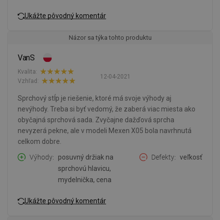
Ukážte pôvodný komentár
Názor sa týka tohto produktu
VanS
Kvalita:
12-04-2021
Vzhľad:
Sprchový stĺp je riešenie, ktoré má svoje výhody aj
nevýhody. Treba si byť vedomý, že zaberá viac miesta ako
obyčajná sprchová sada. Zvyčajne dažďová sprcha
nevyzerá pekne, ale v modeli Mexen X05 bola navrhnutá
celkom dobre.
Výhody
posuvný držiak na
Defekty
veľkosť
sprchovú hlavicu,
mydelnička, cena
Ukážte pôvodný komentár