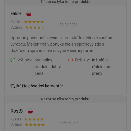
Názor sa týka tohto produktu
HildS
Kvalita:
23-01-2021
Vzhľad:
Úprimne povedané, nevidel som takéto riešenie u iného
výrobcu. Mexen má v ponuke nielen sprchový stĺp s
dažďovou sprchou, ale navyše v čiernej farbe.
Výhody
originálny
Defekty
inštalácia
produkt, dobrá
ďaleko od
cena
steny
Ukážte pôvodný komentár
Názor sa týka tohto produktu
RostS
Kvalita:
22-12-2020
Vzhľad: