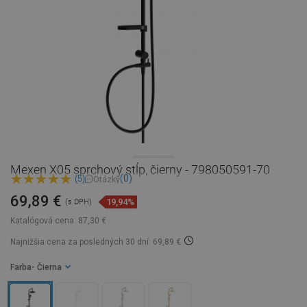
Mexen X05 sprchový stĺp, čierny - 798050591-70
(0)
(5)
Otázky
69,89 €
19,94%
(s DPH)
Katalógová cena:
87,30 €
Najnižšia cena za posledných 30 dní: 69,89 €
Farba
- Čierna