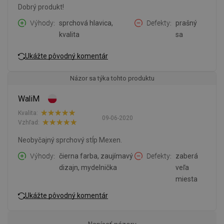
Dobrý produkt!
Výhody
sprchová hlavica,
Defekty
prašný
kvalita
sa
Ukážte pôvodný komentár
Názor sa týka tohto produktu
WaliM
Kvalita:
09-06-2020
Vzhľad:
Neobyčajný sprchový stĺp Mexen.
Výhody
čierna farba, zaujímavý
Defekty
zaberá
dizajn, mydelnička
veľa
miesta
Ukážte pôvodný komentár