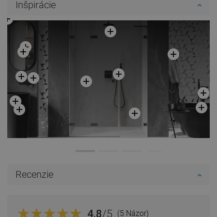
Inšpirácie
Recenzie
4.8
/5
(5 Názor)