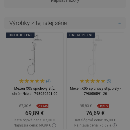
Napísať názory
Výrobky z tej istej série
DNI KÚPEĽNÍ
DNI KÚPEĽNÍ
(4)
(5)
Mexen X05 sprchový stĺp,
Mexen X05 sprchový stĺp, biely -
chróm/biela - 798050591-00
798050591-20
87,30 €
95,80 €
-19,94%
-19,95%
69,89 €
76,69 €
Katalógová cena:
87,30 €
Katalógová cena:
95,80 €
Najnižšia cena: 69,89 €
Najnižšia cena: 76,69 €