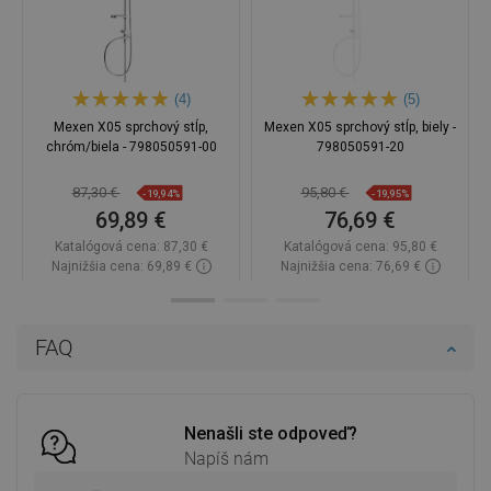
(4)
(5)
Mexen X05 sprchový stĺp,
Mexen X05 sprchový stĺp, biely -
chróm/biela - 798050591-00
798050591-20
87,30 €
95,80 €
-19,94%
-19,95%
69,89 €
76,69 €
Katalógová cena:
87,30 €
Katalógová cena:
95,80 €
Najnižšia cena: 69,89 €
Najnižšia cena: 76,69 €
Dostupnosť:
Na sklade
Dostupnosť:
Na sklade
Do košíka
Do košíka
FAQ
Porovnaj
favorite_border
Obľúbené
Porovnaj
favorite_border
Obľúbené
Nenašli ste odpoveď?
Napíš nám