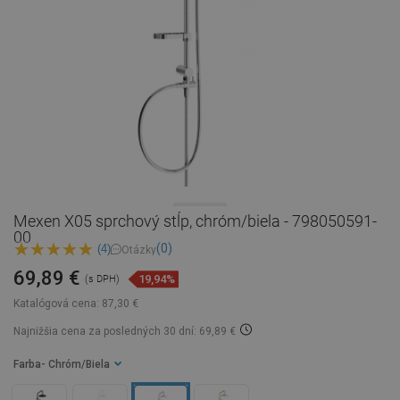
Mexen X05 sprchový stĺp, chróm/biela - 798050591-
00
(0)
(4)
Otázky
69,89 €
19,94%
(s DPH)
Katalógová cena:
87,30 €
Najnižšia cena za posledných 30 dní: 69,89 €
Farba
- Chróm/Biela