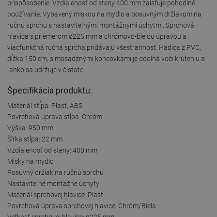
prispôsobenie. Vzdialenosť od steny 400 mm zaisťuje pohodlné
používanie. Vybavený miskou na mydlo a posuvným držiakom na
ručnú sprchu s nastaviteľnými montážnymi úchytmi. Sprchová
hlavica s priemerom ø225 mm a chrómovo-bielou úpravou a
viacfunkčná ručná sprcha pridávajú všestrannosť. Hadica z PVC,
dĺžka 150 cm, s mosadznými koncovkami je odolná voči krúteniu a
ľahko sa udržuje v čistote.
Špecifikácia produktu:
Materiál stĺpa: Plast, ABS
Povrchová úprava stĺpa: Chróm
Výška: 950 mm
Šírka stĺpa: 22 mm
Vzdialenosť od steny: 400 mm
Misky na mydlo
Posuvný držiak na ručnú sprchu
Nastaviteľné montážne úchyty
Materiál sprchovej hlavice: Plast
Povrchová úprava sprchovej hlavice: Chróm/Biela
Veľkosť sprchovej hlavice: ø225 mm