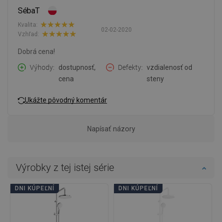
SébaT
Kvalita:
02-02-2020
Vzhľad:
Dobrá cena!
Výhody
dostupnosť,
Defekty
vzdialenosť od
cena
steny
Ukážte pôvodný komentár
Napísať názory
Výrobky z tej istej série
DNI KÚPEĽNÍ
DNI KÚPEĽNÍ