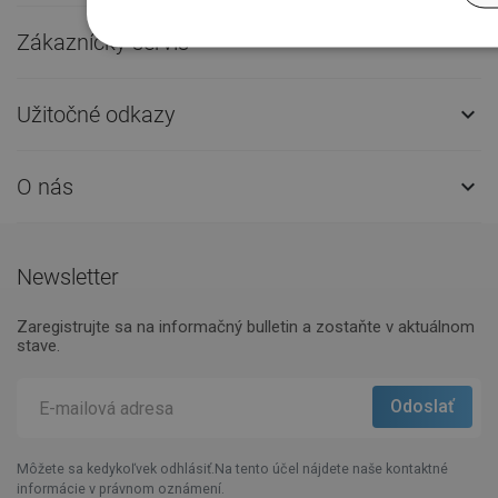
Zákaznícky servis

Užitočné odkazy

O nás

Newsletter
Zaregistrujte sa na informačný bulletin a zostaňte v aktuálnom
stave.
Môžete sa kedykoľvek odhlásiť.Na tento účel nájdete naše kontaktné
informácie v právnom oznámení.