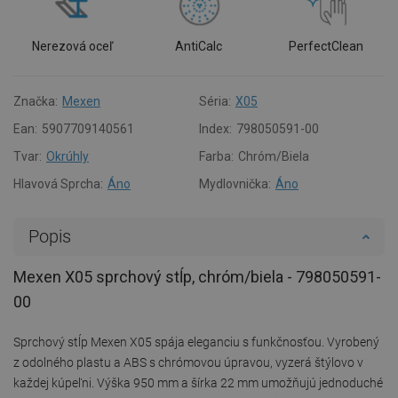
Nerezová oceľ
AntiCalc
PerfectClean
Značka:
Mexen
Séria:
X05
Ean:
5907709140561
Index:
798050591-00
Tvar:
Okrúhly
Farba:
Chróm/Biela
Hlavová Sprcha:
Áno
Mydlovnička:
Áno
Popis
Mexen X05 sprchový stĺp, chróm/biela - 798050591-
00
Sprchový stĺp Mexen X05 spája eleganciu s funkčnosťou. Vyrobený
z odolného plastu a ABS s chrómovou úpravou, vyzerá štýlovo v
každej kúpeľni. Výška 950 mm a šírka 22 mm umožňujú jednoduché