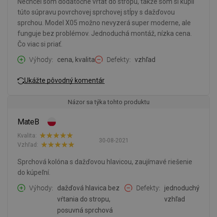
Nechcel som dodatočne vŕtať do stropu, takže som si kúpil
túto súpravu povrchovej sprchovej stĺpy s dažďovou
sprchou. Model X05 možno nevyzerá super moderne, ale
funguje bez problémov. Jednoduchá montáž, nízka cena.
Čo viac si priať.
Výhody
cena, kvalita
Defekty
vzhľad
Ukážte pôvodný komentár
Názor sa týka tohto produktu
MateB
Kvalita:
30-08-2021
Vzhľad:
Sprchová kolóna s dažďovou hlavicou, zaujímavé riešenie
do kúpeľní.
Výhody
dažďová hlavica bez
Defekty
jednoduchý
vŕtania do stropu,
vzhľad
posuvná sprchová