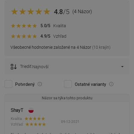
4.8
/5
(4 Názor)
5.0
/5
Kvalita
4.9
/5
Vzhľad
Všeobecné hodnotenie založené na 4 Názor
(10 krajín)
Triediť:
Najnovší
Potvrdený
Ostatné varianty
Názor sa týka tohto produktu
ShayT
Kvalita:
09-12-2021
Vzhľad: