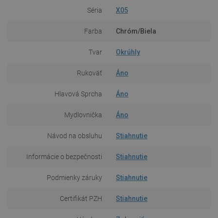
Séria
X05
Farba
Chróm/Biela
Tvar
Okrúhly
Rukoväť
Áno
Hlavová Sprcha
Áno
Mydlovnička
Áno
Návod na obsluhu
Stiahnutie
Informácie o bezpečnosti
Stiahnutie
Podmienky záruky
Stiahnutie
Certifikát PZH
Stiahnutie