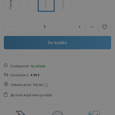
favorite_border
-
+
Do košíka
Dostupnosť:
Na sklade
Doručenie z:
4.99 €
Vrátenie až do 100 dní
ľudia
kúpil tento produkt.
5
0