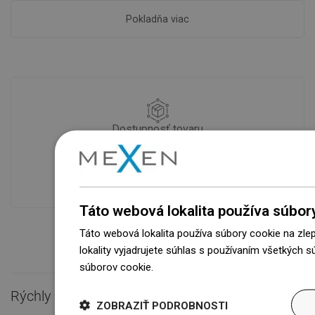
Pokladňa viac
Dostupnosť tovaru
Naše výrobky na vás čakajú v
modernom sklade.Vždy pripravený na
prepravu!
Táto webová lokalita používa súbor
Táto webová lokalita používa súbory cookie na zle
lokality vyjadrujete súhlas s používaním všetkých 
súborov cookie.
Dowiedz się więcej
Rýchly kontakt

ZOBRAZIŤ PODROBNOSTI