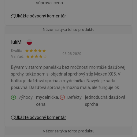
súprava, cena
Ukážte pôvodný komentár
Názor sa týka tohto produktu
IuliM
Kvalita:
08-08-2020
Vzhľad:
Bývam v starom paneláku bez možnosti montáže dažďovej
sprchy, takže som si objednal sprchový stĺp Mexen X05. V
balíku je dažďová sprcha a mydelnička. Navyše je sada
posuvná. Dažďová sprcha je možno malá, ale funguje ok.
Výhody
mydelnička,
Defekty
jednoduchá dažďová
cena
sprcha
Ukážte pôvodný komentár
Názor sa týka tohto produktu