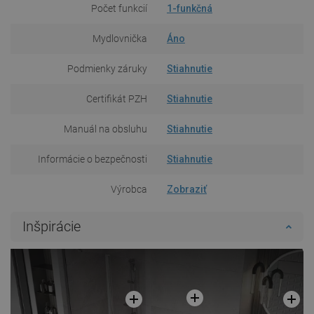
Počet funkcií
1-funkčná
Mydlovnička
Áno
Podmienky záruky
Stiahnutie
Certifikát PZH
Stiahnutie
Manuál na obsluhu
Stiahnutie
Informácie o bezpečnosti
Stiahnutie
Výrobca
Zobraziť
Inšpirácie