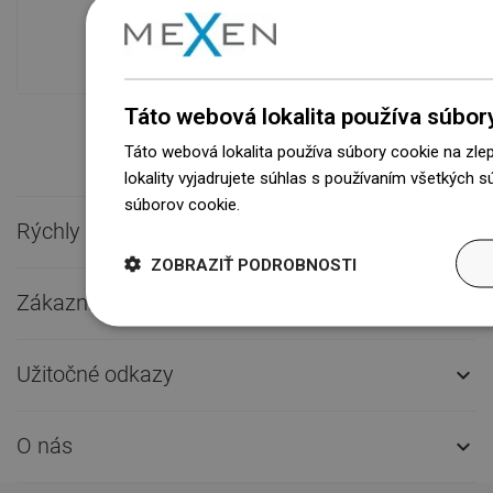
modernom sklade.Vždy pripravený na
prepravu!
Táto webová lokalita používa súbor
Táto webová lokalita používa súbory cookie na zle
lokality vyjadrujete súhlas s používaním všetkých 
súborov cookie.
Dowiedz się więcej
Rýchly kontakt

ZOBRAZIŤ PODROBNOSTI
Zákaznícky servis

Užitočné odkazy

O nás
