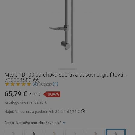
Mexen DF00 sprchová súprava posuvná, grafitová -
785004582-66
(0)
(4)
Otázky
65,79 €
19,96%
(s DPH)
Katalógová cena:
82,20 €
Najnižšia cena za posledných 30 dní: 65,79 €
Farba
- Kartáčovaná zbraňovo sivá