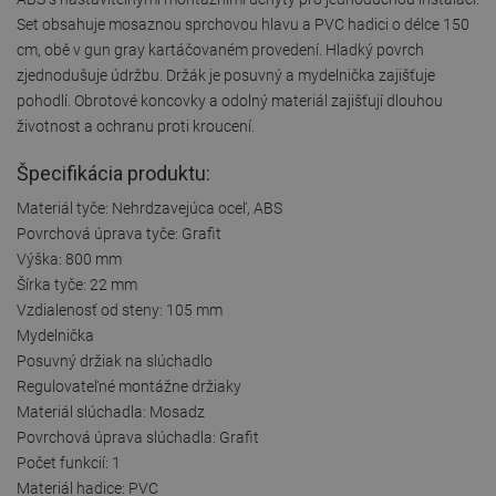
Set obsahuje mosaznou sprchovou hlavu a PVC hadici o délce 150
cm, obě v gun gray kartáčovaném provedení. Hladký povrch
zjednodušuje údržbu. Držák je posuvný a mydelnička zajišťuje
pohodlí. Obrotové koncovky a odolný materiál zajišťují dlouhou
životnost a ochranu proti kroucení.
Špecifikácia produktu:
Materiál tyče: Nehrdzavejúca oceľ, ABS
Povrchová úprava tyče: Grafit
Výška: 800 mm
Šírka tyče: 22 mm
Vzdialenosť od steny: 105 mm
Mydelnička
Posuvný držiak na slúchadlo
Regulovateľné montážne držiaky
Materiál slúchadla: Mosadz
Povrchová úprava slúchadla: Grafit
Počet funkcií: 1
Materiál hadice: PVC