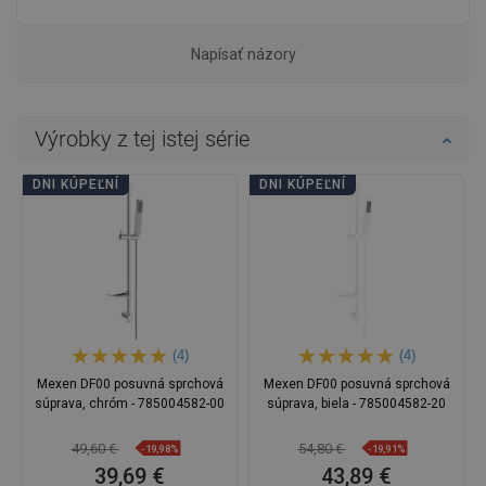
Napísať názory
Výrobky z tej istej série
DNI KÚPEĽNÍ
DNI KÚPEĽNÍ
(4)
(4)
Mexen DF00 posuvná sprchová
Mexen DF00 posuvná sprchová
súprava, chróm - 785004582-00
súprava, biela - 785004582-20
49,60 €
54,80 €
-19,98%
-19,91%
39,69 €
43,89 €