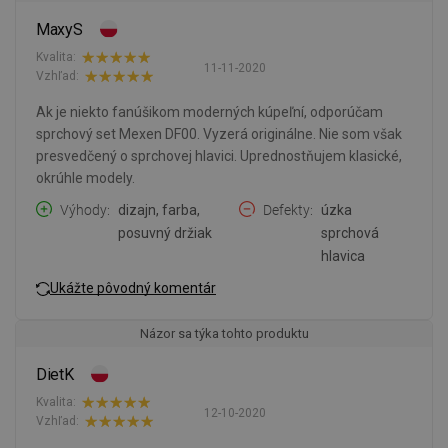
MaxyS
Kvalita:
11-11-2020
Vzhľad:
Ak je niekto fanúšikom moderných kúpeľní, odporúčam
sprchový set Mexen DF00. Vyzerá originálne. Nie som však
presvedčený o sprchovej hlavici. Uprednostňujem klasické,
okrúhle modely.
Výhody
dizajn, farba,
Defekty
úzka
posuvný držiak
sprchová
hlavica
Ukážte pôvodný komentár
Názor sa týka tohto produktu
DietK
Kvalita:
12-10-2020
Vzhľad: