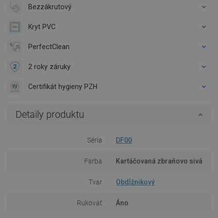
Bezzákrutový
Kryt PVC
PerfectClean
2 roky záruky
Certifikát hygieny PZH
Detaily produktu
Séria
DF00
Farba
Kartáčovaná zbraňovo sivá
Tvar
Obdĺžnikový
Rukoväť
Áno