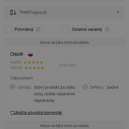
Triediť:
Najnovší
Potvrdený
Ostatné varianty
Názor sa týka tohto produktu
ChloW
Kvalita:
13-06-2021
Vzhľad:
Odporúčam!
Výhody
dobrý produkt za nízku
Defekty
žiadne
cenu, rýchle vybavenie
objednávky
Ukážte pôvodný komentár
Názor sa týka tohto produktu