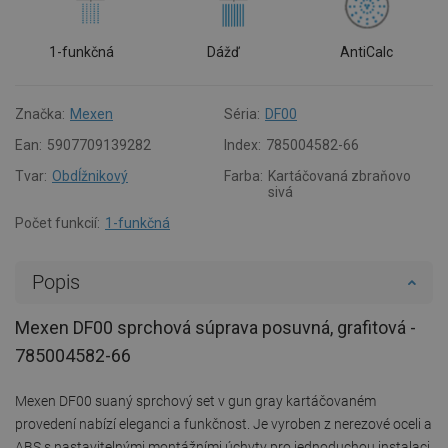
1-funkčná
Dážď
AntiCalc
Značka:
Mexen
Séria:
DF00
Ean:
5907709139282
Index:
785004582-66
Tvar:
Obdĺžnikový
Farba:
Kartáčovaná zbraňovo
sivá
Počet funkcií:
1-funkčná
Popis
Mexen DF00 sprchová súprava posuvná, grafitová -
785004582-66
Mexen DF00 suaný sprchový set v gun gray kartáčovaném
provedení nabízí eleganci a funkčnost. Je vyroben z nerezové oceli a
ABS s nastavitelnými montážními úchyty pro jednoduchou instalaci.