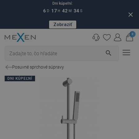
Dni kúpeľní:
6
17
42
33
D
H
M
S
close
Zobraziť
0
search
Posuvné sprchové súpravy
DNI KÚPEĽNÍ