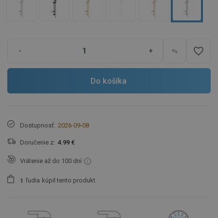
favorite_border
-
+
Do košíka
Dostupnosť:
2026-09-08
Doručenie z:
4.99 €
Vrátenie až do 100 dní
ľudia
kúpil tento produkt.
1