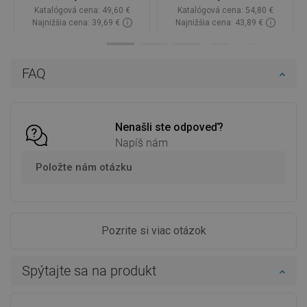
Katalógová cena:
49,60 €
Katalógová cena:
54,80 €
Najnižšia cena: 39,69 €
Najnižšia cena: 43,89 €
Dostupnosť:
Na sklade
Dostupnosť:
Na sklade
Do košíka
Do košíka
FAQ
Porovnaj
favorite_border
Obľúbené
Porovnaj
favorite_border
Obľúbené
Nenašli ste odpoveď?
Napíš nám
Položte nám otázku
Pozrite si viac otázok
Spýtajte sa na produkt