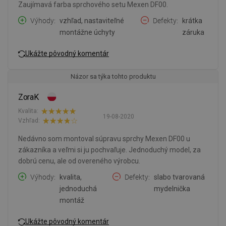
Zaujímavá farba sprchového setu Mexen DF00.
Výhody
vzhľad, nastaviteľné
Defekty
krátka
montážne úchyty
záruka
Ukážte pôvodný komentár
Názor sa týka tohto produktu
ZoraK
Kvalita:
19-08-2020
Vzhľad:
Nedávno som montoval súpravu sprchy Mexen DF00 u
zákazníka a veľmi si ju pochvaľuje. Jednoduchý model, za
dobrú cenu, ale od overeného výrobcu.
Výhody
kvalita,
Defekty
slabo tvarovaná
jednoduchá
mydelnička
montáž
Ukážte pôvodný komentár