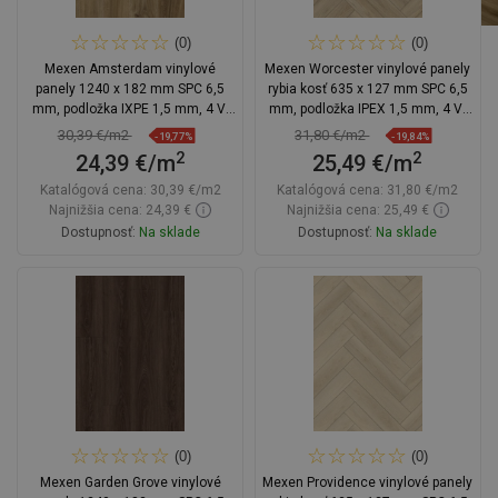
(0)
(0)
Mexen Amsterdam vinylové
Mexen Worcester vinylové panely
panely 1240 x 182 mm SPC 6,5
rybia kosť 635 x 127 mm SPC 6,5
mm, podložka IXPE 1,5 mm, 4 V-
mm, podložka IPEX 1,5 mm, 4 V-
spára, Dub - F1042-1240-182-505-
Fuga, Dub
30,39 €/m2
31,80 €/m2
-19,77%
-19,84%
4V1-01
2
2
24,39 €/m
25,49 €/m
Katalógová cena:
30,39 €/m2
Katalógová cena:
31,80 €/m2
Najnižšia cena: 24,39 €
Najnižšia cena: 25,49 €
Dostupnosť:
Na sklade
Dostupnosť:
Na sklade
Do košíka
Do košíka
Porovnaj
favorite_border
Obľúbené
Porovnaj
favorite_border
Obľúbené
(0)
(0)
Mexen Garden Grove vinylové
Mexen Providence vinylové panely