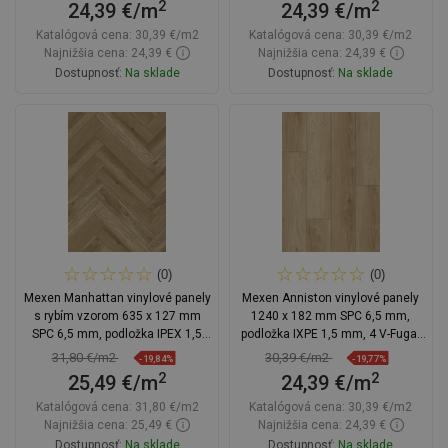
2
2
24,39 €/m
24,39 €/m
Katalógová cena:
30,39 €/m2
Katalógová cena:
30,39 €/m2
Najnižšia cena: 24,39 €
Najnižšia cena: 24,39 €
Dostupnosť:
Na sklade
Dostupnosť:
Na sklade
Do košíka
Do košíka
Porovnaj
favorite_border
Obľúbené
Porovnaj
favorite_border
Obľúbené
(0)
(0)
Mexen Manhattan vinylové panely
Mexen Anniston vinylové panely
s rybím vzorom 635 x 127 mm
1240 x 182 mm SPC 6,5 mm,
SPC 6,5 mm, podložka IPEX 1,5
podložka IXPE 1,5 mm, 4 V-Fuga,
mm, 4 V-drážka, dub
Dub - F1038-1240-182-505-4V1-01
31,80 €/m2
30,39 €/m2
-19,84%
-19,77%
2
2
25,49 €/m
24,39 €/m
Katalógová cena:
31,80 €/m2
Katalógová cena:
30,39 €/m2
Najnižšia cena: 25,49 €
Najnižšia cena: 24,39 €
Dostupnosť:
Na sklade
Dostupnosť:
Na sklade