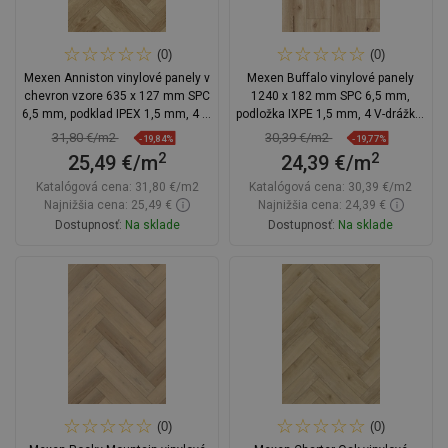
(0)
(0)
Mexen Anniston vinylové panely v
Mexen Buffalo vinylové panely
chevron vzore 635 x 127 mm SPC
1240 x 182 mm SPC 6,5 mm,
6,5 mm, podklad IPEX 1,5 mm, 4 V-
podložka IXPE 1,5 mm, 4 V-drážka,
Fuga, Dub
Dub - F1007-1240-182-505-4V1-01
31,80 €/m2
30,39 €/m2
-19,84%
-19,77%
2
2
25,49 €/m
24,39 €/m
Katalógová cena:
31,80 €/m2
Katalógová cena:
30,39 €/m2
Najnižšia cena: 25,49 €
Najnižšia cena: 24,39 €
Dostupnosť:
Na sklade
Dostupnosť:
Na sklade
Do košíka
Do košíka
Porovnaj
favorite_border
Obľúbené
Porovnaj
favorite_border
Obľúbené
(0)
(0)