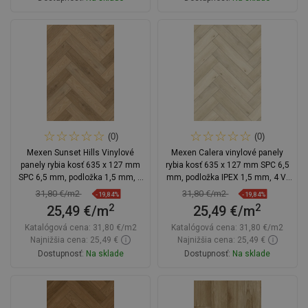
Do košíka
Do košíka
Porovnaj
favorite_border
Obľúbené
Porovnaj
favorite_border
Obľúbené
(0)
(0)
Mexen Sunset Hills Vinylové
Mexen Calera vinylové panely
panely rybia kosť 635 x 127 mm
rybia kosť 635 x 127 mm SPC 6,5
SPC 6,5 mm, podložka 1,5 mm, 4
mm, podložka IPEX 1,5 mm, 4 V-
V-drážka, Dub
Fuga, Dub
31,80 €/m2
31,80 €/m2
-19,84%
-19,84%
2
2
25,49 €/m
25,49 €/m
Katalógová cena:
31,80 €/m2
Katalógová cena:
31,80 €/m2
Najnižšia cena: 25,49 €
Najnižšia cena: 25,49 €
Dostupnosť:
Na sklade
Dostupnosť:
Na sklade
Do košíka
Do košíka
Porovnaj
favorite_border
Obľúbené
Porovnaj
favorite_border
Obľúbené