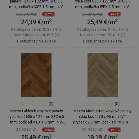
panely 1240 x 182 mm SPC 6,5
rybia kosť 635 x 127 mm SPC 6,5
mm, podložka IXPE 1,5 mm, 4 V-
mm, podložka IPEX 1,5 mm, 4 V-
drážka, Dub
Fuga, Dub
30,39 €/m2
31,80 €/m2
-19,77%
-19,84%
2
2
24,39 €/m
25,49 €/m
Katalógová cena:
30,39 €/m2
Katalógová cena:
31,80 €/m2
Najnižšia cena: 24,39 €
Najnižšia cena: 25,49 €
Dostupnosť:
Na sklade
Dostupnosť:
Na sklade
Do košíka
Do košíka
Porovnaj
favorite_border
Obľúbené
Porovnaj
favorite_border
Obľúbené
(0)
(0)
Mexen Lubbock vinylové panely
Mexen Manhattan vinylové panely
rybia kosť 635 x 127 mm SPC 6,5
rybia kosť 570 x 95 mm LVT
mm, podklad IPEX 1,5 mm, 4 V-
Dryback 2,5 mm, podklad PVC, 4 V-
drážka, teak
Drážka, Dub
31,80 €/m2
23,90 €/m2
-19,84%
-19,71%
2
2
25,49 €/m
19,19 €/m