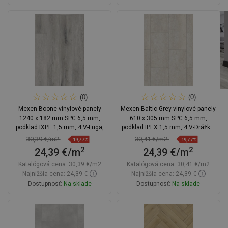
Do košíka
Do košíka
Porovnaj
favorite_border
Obľúbené
Porovnaj
favorite_border
Obľúbené
(0)
(0)
Mexen Boone vinylové panely
Mexen Baltic Grey vinylové panely
1240 x 182 mm SPC 6,5 mm,
610 x 305 mm SPC 6,5 mm,
podklad IXPE 1,5 mm, 4 V-Fuga,
podklad IPEX 1,5 mm, 4 V-Drážka,
Dub - F1054-1240-182-505-4V1-01
Travertín
30,39 €/m2
30,41 €/m2
-19,77%
-19,77%
2
2
24,39 €/m
24,39 €/m
Katalógová cena:
30,39 €/m2
Katalógová cena:
30,41 €/m2
Najnižšia cena: 24,39 €
Najnižšia cena: 24,39 €
Dostupnosť:
Na sklade
Dostupnosť:
Na sklade
Do košíka
Do košíka
Porovnaj
favorite_border
Obľúbené
Porovnaj
favorite_border
Obľúbené