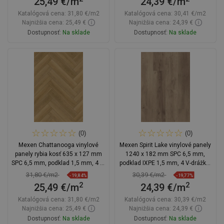
25,49 €/m
24,39 €/m
Katalógová cena:
31,80 €/m2
Katalógová cena:
30,41 €/m2
Najnižšia cena: 25,49 €
Najnižšia cena: 24,39 €
Dostupnosť:
Na sklade
Dostupnosť:
Na sklade
Do košíka
Do košíka
Porovnaj
favorite_border
Obľúbené
Porovnaj
favorite_border
Obľúbené
(0)
(0)
Mexen Chattanooga vinylové
Mexen Spirit Lake vinylové panely
panely rybia kosť 635 x 127 mm
1240 x 182 mm SPC 6,5 mm,
SPC 6,5 mm, podklad 1,5 mm, 4 V-
podklad IXPE 1,5 mm, 4 V-drážka,
spára, Dub
Dub - F1001-1240-182-505-4V1-01
31,80 €/m2
30,39 €/m2
-19,84%
-19,77%
2
2
25,49 €/m
24,39 €/m
Katalógová cena:
31,80 €/m2
Katalógová cena:
30,39 €/m2
Najnižšia cena: 25,49 €
Najnižšia cena: 24,39 €
Dostupnosť:
Na sklade
Dostupnosť:
Na sklade