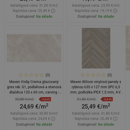
Katalógová cena:
31,80 €/m2
Katalógová cena:
23,90 €/m2
Najnižšia cena: 25,49 €
Najnižšia cena: 19,19 €
Dostupnosť:
Na sklade
Dostupnosť:
Na sklade
Do košíka
Do košíka
Porovnaj
favorite_border
Obľúbené
Porovnaj
favorite_border
Obľúbené
(0)
(0)
Mexen Visby Crema glazovaný
Mexen Wilson vinylové panely s
gres rek. G1, podlahová a stenová
rybinou 635 x 127 mm SPC 6,5
dlaždica 120 x 60 cm, carving -
mm, podložka IPEX 1,5 mm, 4 V-
TL428-120-060-04
Fuga, Dub
30,80 €/m2
31,80 €/m2
-19,84%
-19,84%
2
2
24,69 €/m
25,49 €/m
Katalógová cena:
30,80 €/m2
Katalógová cena:
31,80 €/m2
Najnižšia cena: 24,69 €
Najnižšia cena: 25,49 €
Dostupnosť:
Na sklade
Dostupnosť:
Na sklade