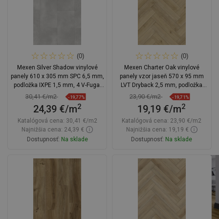
(0)
(0)
Mexen Silver Shadow vinylové
Mexen Charter Oak vinylové
panely 610 x 305 mm SPC 6,5 mm,
panely vzor jaseň 570 x 95 mm
podložka IXPE 1,5 mm, 4 V-Fuga,
LVT Dryback 2,5 mm, podložka
kameň
PVC, 4 V-spára, Dub
30,41 €/m2
23,90 €/m2
-19,77%
-19,71%
2
2
24,39 €/m
19,19 €/m
Katalógová cena:
30,41 €/m2
Katalógová cena:
23,90 €/m2
Najnižšia cena: 24,39 €
Najnižšia cena: 19,19 €
Dostupnosť:
Na sklade
Dostupnosť:
Na sklade
Do košíka
Do košíka
Porovnaj
favorite_border
Obľúbené
Porovnaj
favorite_border
Obľúbené