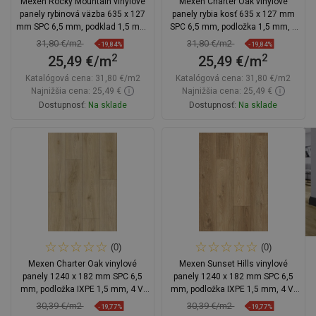
Mexen Rocky Mountain vinylové
Mexen Charter Oak vinylové
panely rybinová väzba 635 x 127
panely rybia kosť 635 x 127 mm
mm SPC 6,5 mm, podklad 1,5 mm,
SPC 6,5 mm, podložka 1,5 mm, 4
4 V-drážka, Dub
V-drážka, Dub
31,80 €/m2
31,80 €/m2
-19,84%
-19,84%
2
2
25,49 €/m
25,49 €/m
Katalógová cena:
31,80 €/m2
Katalógová cena:
31,80 €/m2
Najnižšia cena: 25,49 €
Najnižšia cena: 25,49 €
Dostupnosť:
Na sklade
Dostupnosť:
Na sklade
Do košíka
Do košíka
Porovnaj
favorite_border
Obľúbené
Porovnaj
favorite_border
Obľúbené
(0)
(0)
Mexen Charter Oak vinylové
Mexen Sunset Hills vinylové
panely 1240 x 182 mm SPC 6,5
panely 1240 x 182 mm SPC 6,5
mm, podložka IXPE 1,5 mm, 4 V-
mm, podložka IXPE 1,5 mm, 4 V-
drážka, Dub
drážka, Dub
30,39 €/m2
30,39 €/m2
-19,77%
-19,77%