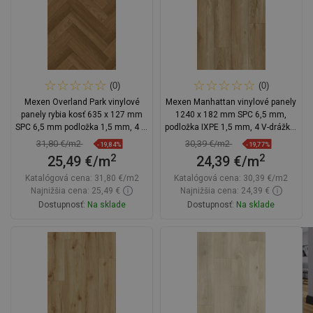
(0)
(0)
Mexen Overland Park vinylové
Mexen Manhattan vinylové panely
panely rybia kosť 635 x 127 mm
1240 x 182 mm SPC 6,5 mm,
SPC 6,5 mm podložka 1,5 mm, 4 V-
podložka IXPE 1,5 mm, 4 V-drážka,
Fuga, Jatoba
Dub - F1041-1240-182-505-4V1-01
31,80 €/m2
30,39 €/m2
-19,84%
-19,77%
2
2
25,49 €/m
24,39 €/m
Katalógová cena:
31,80 €/m2
Katalógová cena:
30,39 €/m2
Najnižšia cena: 25,49 €
Najnižšia cena: 24,39 €
Dostupnosť:
Na sklade
Dostupnosť:
Na sklade
Do košíka
Do košíka
Porovnaj
favorite_border
Obľúbené
Porovnaj
favorite_border
Obľúbené