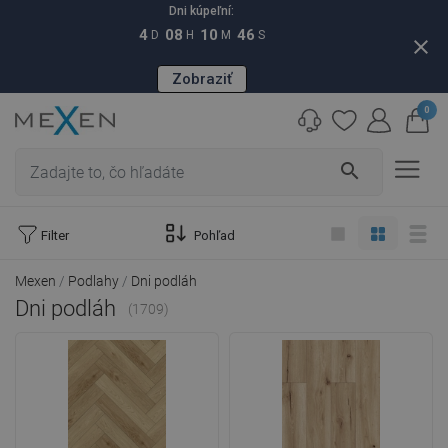
Dni kúpeľní:
4
08
10
45
D
H
M
S
close
Zobraziť
0
search
Filter
Pohľad
Mexen
Podlahy
Dni podláh
Dni podláh
(1709)