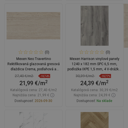
Do košíka
Do košíka
Porovnaj
favorite_border
Obľúbené
Porovnaj
favorite_border
Obľúbené
(0)
(0)
Mexen Neo Travertino
Mexen Harrison vinylové panely
Rektifikovaná glazovaná gresová
1240 x 182 mm SPC 6,5 mm,
dlaždica Crema, podlahová a
podložka IXPE 1,5 mm, 4 V-drážka,
nástenná 120 x 60 cm, matná
dub - F1044-1240-182-505-4V1-01
27,40 €/m2
30,39 €/m2
-19,74%
-19,77%
2
2
21,99 €/m
24,39 €/m
Katalógová cena:
27,40 €/m2
Katalógová cena:
30,39 €/m2
Najnižšia cena: 21,99 €
Najnižšia cena: 24,39 €
Dostupnosť:
2026-09-30
Dostupnosť:
Na sklade
Do košíka
Do košíka
Porovnaj
favorite_border
Obľúbené
Porovnaj
favorite_border
Obľúbené