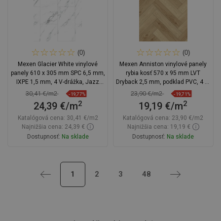
(0)
(0)
Mexen Glacier White vinylové
Mexen Anniston vinylové panely
panely 610 x 305 mm SPC 6,5 mm,
rybia kosť 570 x 95 mm LVT
IXPE 1,5 mm, 4 V-drážka, Jazz
Dryback 2,5 mm, podklad PVC, 4 V-
White - F1151-0610-305-505-4V1-
Fuga, Dub
30,41 €/m2
23,90 €/m2
-19,77%
-19,71%
90
2
2
24,39 €/m
19,19 €/m
Katalógová cena:
30,41 €/m2
Katalógová cena:
23,90 €/m2
Najnižšia cena: 24,39 €
Najnižšia cena: 19,19 €
Dostupnosť:
Na sklade
Dostupnosť:
Na sklade
Do košíka
Do košíka
Späť
1
2
3
48
Ďalej
Porovnaj
favorite_border
Obľúbené
Porovnaj
favorite_border
Obľúbené