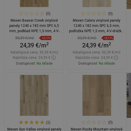
(0)
(0)
Mexen Beaver Creek vinylové
Mexen Calera vinylové panely
panely 1240 x 182 mm SPC 6,5
1240 x 182 mm SPC 6,5 mm,
mm, podklad IXPE 1,5 mm, 4 V-
podložka IXPE 1,5 mm, 4 V-drážka,
drážka, Dub - F1002-1240-182-505-
Dub - F1020-1240-182-505-4V1-01
30,39 €/m2
30,39 €/m2
-19,77%
-19,77%
4V1-01
2
2
24,39 €/m
24,39 €/m
Katalógová cena:
30,39 €/m2
Katalógová cena:
30,39 €/m2
Najnižšia cena: 24,39 €
Najnižšia cena: 24,39 €
Dostupnosť:
Na sklade
Dostupnosť:
Na sklade
Do košíka
Do košíka
Porovnaj
favorite_border
Obľúbené
Porovnaj
favorite_border
Obľúbené
(1)
(0)
Mexen Sun Valley vinylové panely
Mexen Rocky Mountain vinylové