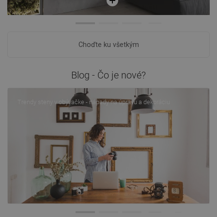
Choďte ku všetkým
Blog - Čo je nové?
Trendy steny v obývačke - nápady na úpravu a dekoráciu