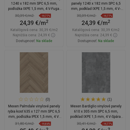
1240 x 182 mm SPC 6,5 mm,
panely 1240 x 182 mm SPC 6,5
podložka IXPE 1,5 mm, 4 V-Fuga,
mm, podklad IXPE 1,5 mm, 4 V-
Dub - F1006-1240-182-505-4V1-01
Fuga, Dub - F1142-1240-182-505-
30,39 €/m2
30,39 €/m2
-19,77%
-19,77%
4V1-01
2
2
24,39 €/m
24,39 €/m
Katalógová cena:
30,39 €/m2
Katalógová cena:
30,39 €/m2
Najnižšia cena: 24,39 €
Najnižšia cena: 24,39 €
Dostupnosť:
Na sklade
Dostupnosť:
Na sklade
Do košíka
Do košíka
Porovnaj
favorite_border
Obľúbené
Porovnaj
favorite_border
Obľúbené
(0)
(1)
Mexen Palmdale vinylové panely
Mexen Bardiglio vinylové panely
rybia kosť 635 x 127 mm SPC 6,5
610 x 305 mm SPC 6,5 mm,
mm, podložka IPEX 1,5 mm, 4 V-
podklad IXPE 1,5 mm, 4 V-Spára,
drážka, Dub
Kameň - F1145-0610-305-505-4V1-
31,80 €/m2
30,41 €/m2
-19,84%
-19,77%
90
2
2