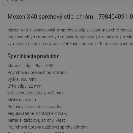
Mexen X40 sprchový stĺp, chróm - 798404091-
Mexen X40 je vysokokvalitný sprchový stĺp s elegantnou chrómovou
regulovateľnými montážnymi držiakmi a posuvným držiakom pre slúc
vyrobené z plastu, čo zaručuje ľahkosť a pohodlie. Tri funkcie slúc
Špecifikácia produktu:
Materiál stĺpu: Plast, ABS
Povrchová úprava stĺpu: Chróm
Výška: 950 mm
Šírka stĺpu: 22 mm
Vzdialenosť od steny: 400 mm
Misky na mydlo
Posuvný držiak pre slúchadlo
Regulovateľné montážne držiaky
Materiál dažďovej sprchy: Plast
Povrchová úprava dažďovej sprchy: Chróm