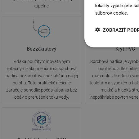
lokality vyjadrujete 
kúpeľne.
súborov cookie.
Dowi
ZOBRAZIŤ POD
Bezzákrutový
Kryt PVC
Vďaka použitým inovatívnym
Sprchová hadica je vyrob
rotačným zakončeniam sa sprchová
odolného a flexibiln
hadica nezamotáva, bez ohľadu na jej
materiálu. Je odolná vo
polohu. Toto praktické riešenie
teplotám a vysokému tlaku
zaručuje pohodlie počas kúpania bez
mäkká a hladká štr
obáv o prerušenie toku vody.
nepoškriabe povrch vane 