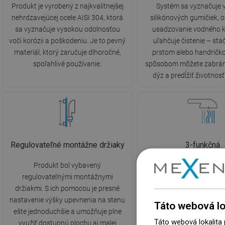
Produkt je vyrobený z najkvalitnejšej
Systém sa vyznačuje 
nehrdzavejúcej ocele AISI 304, ktorá
silikónových gumičiek,
sa vyznačuje vysokou odolnosťou
usadzovanie vodného 
voči korózii a poškodeniu. Je to pevný
uľahčuje čistenie – stač
materiál, ktorý zaručuje dlhoročné,
prstom alebo handričk
spoľahlivé používanie.
spôsobom môžete zabrán
dýz a predĺžiť životnos
Regulovateľné montážne držiaky
3-funkčná
Produkt bol vybavený
Sprchová hlavica má tri d
regulovateľnými montážnymi
menené pomocou pre
držiakmi. S ich pomocou je presné
Poskytuje plnú slobodu
nastavenie výšky upevnenia na stenu
prispôsobiť sa potrebám 
Táto webová lo
ešte jednoduchšie a umožňuje plne
ponúkajúc jemný alebo sil
Táto webová lokalita
využiť dostupnú plochu aj malej
koncentrovaný prúd