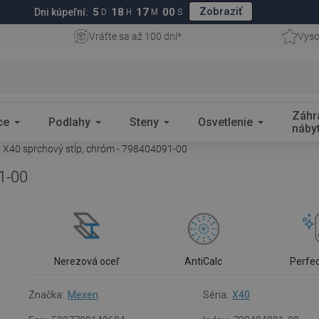
Zobraziť
5
18
16
59
Dni kúpeľní:
D
H
M
S
Vráťte sa až 100 dní*
Vyso
Záhr
ce
Podlahy
Steny
Osvetlenie
náby
X40 sprchový stĺp, chróm - 798404091-00
1-00
Nerezová oceľ
AntiCalc
Perfe
Značka:
Mexen
Séria:
X40