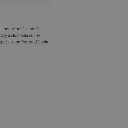
lhodobé používanie. S
hy a slúchadla sú tiež
ezpečujú komfort používania.