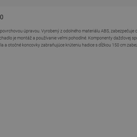
00
 povrchovou úpravou. Vyrobený z odolného materiálu ABS, zabezpečuje d
hadlo je montáž a používanie veľmi pohodlné. Komponenty dažďovej sprc
hadla a otočné koncovky zabraňujúce krúteniu hadice s dĺžkou 150 cm zab