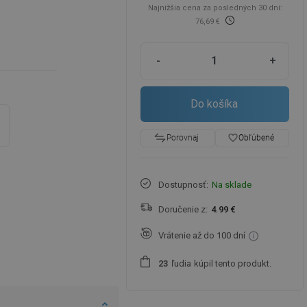
Najnižšia cena za posledných 30 dní:
76,69 €
-
+
Do košíka
favorite_border
Obľúbené
Porovnaj
Dostupnosť:
Na sklade
Doručenie z:
4.99 €
Vrátenie až do 100 dní
ľudia
kúpil tento produkt.
2
3