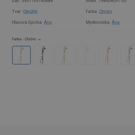
Ean:
5907709140684
Index:
798404091-00
Tvar:
Okrúhly
Farba:
Chróm
Hlavová Sprcha:
Áno
Mydlovnička:
Áno
Farba
- Chróm