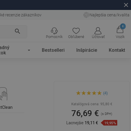
close
ké recenzie zákazníkov
Najlepšia cena/kvalita
0
search
Pomocník
Obľúbené
Účtovať
Vozík
adný
Bestselleri
Inšpirácie
Kontakt
tok
Mexen X40 sprchový stĺp,
(4)
chróm - 798404091-00
Katalógová cena:
95,80 €
ctClean
76,69 €
(s DPH)
Lacnejšie
19,11 €
19,95%