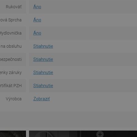
Rukoväť
Áno
vová Sprcha
Áno
ydlovnička
Áno
na obsluhu
Stiahnutie
bezpečnosti
Stiahnutie
nky záruky
Stiahnutie
rtifikát PZH
Stiahnutie
Výrobca
Zobraziť