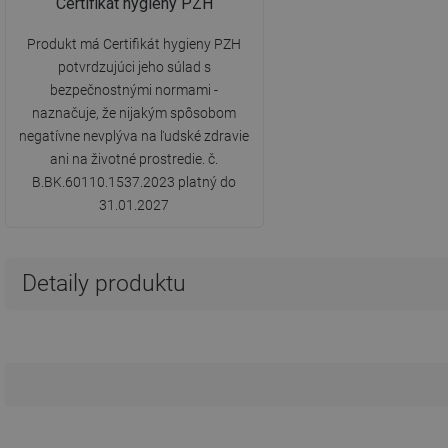
Certifikát hygieny PZH
Produkt má Certifikát hygieny PZH
potvrdzujúci jeho súlad s
bezpečnostnými normami -
naznačuje, že nijakým spôsobom
negatívne nevplýva na ľudské zdravie
ani na životné prostredie. č.
B.BK.60110.1537.2023 platný do
31.01.2027
Detaily produktu