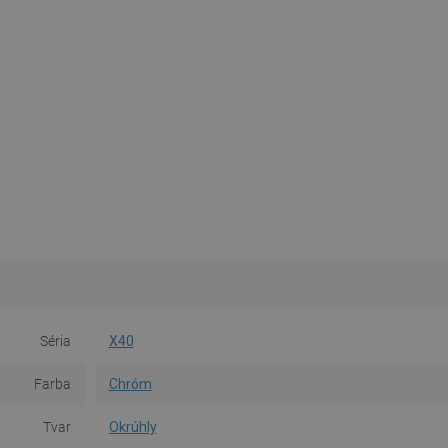
Séria
X40
Farba
Chróm
Tvar
Okrúhly