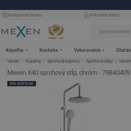
Dostupnosť tovaru
Pohodlné platby
Kúpeľňa
Kuchyňa
Vykurovanie
Dlaždi
Mexen
Kúpeľňa
Sprchové súpravy
Sprchové stĺpy
Mexen 
Mexen X40 sprchový stĺp, chróm - 79840409
DNI KÚPEĽNÍ