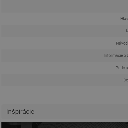
Hla
M
Návod 
Informácie o 
Podmie
Ce
Inšpirácie