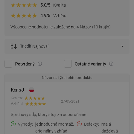
5.0
/5
Kvalita
4.9
/5
Vzhľad
Všeobecné hodnotenie založené na 4 Názor
(10 krajín)
Triediť:
Najnovší
Potvrdený
Ostatné varianty
Názor sa týka tohto produktu
KonsJ
Kvalita:
27-05-2021
Vzhľad:
Sprchový stĺp, ktorý stojí za odporúčanie.
Výhody
jednoduchá montáž,
Defekty
malá
originálny vzhľad
dažďová