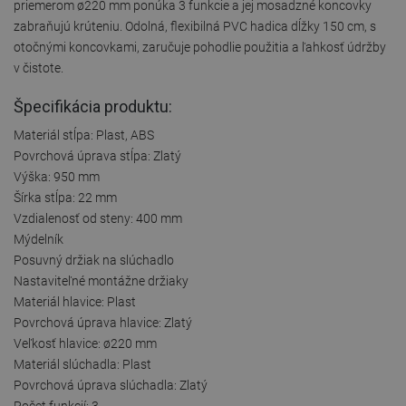
priemerom ø220 mm ponúka 3 funkcie a jej mosadzné koncovky
zabraňujú krúteniu. Odolná, flexibilná PVC hadica dĺžky 150 cm, s
otočnými koncovkami, zaručuje pohodlie použitia a ľahkosť údržby
v čistote.
Špecifikácia produktu:
Materiál stĺpa: Plast, ABS
Povrchová úprava stĺpa: Zlatý
Výška: 950 mm
Šírka stĺpa: 22 mm
Vzdialenosť od steny: 400 mm
Mýdelník
Posuvný držiak na slúchadlo
Nastaviteľné montážne držiaky
Materiál hlavice: Plast
Povrchová úprava hlavice: Zlatý
Veľkosť hlavice: ø220 mm
Materiál slúchadla: Plast
Povrchová úprava slúchadla: Zlatý
Počet funkcií: 3