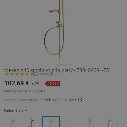
Mexen X40 sprchový stĺp, zlatý - 798404091-50
(0)
(4)
Otázky
102,69 €
19,96%
(s DPH)
Katalógová cena:
128,30 €
Najnižšia cena za posledných 30 dní: 102,69 €
Farba
- Zlatá