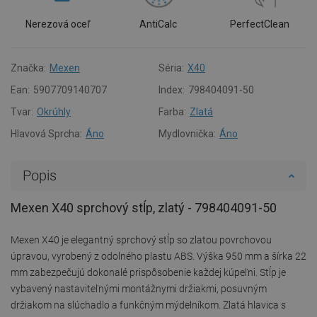
Nerezová oceľ
AntiCalc
PerfectClean
Značka:
Mexen
Séria:
X40
Ean:
5907709140707
Index:
798404091-50
Tvar:
Okrúhly
Farba:
Zlatá
Hlavová Sprcha:
Áno
Mydlovnička:
Áno
Popis
Mexen X40 sprchový stĺp, zlatý - 798404091-50
Mexen X40 je elegantný sprchový stĺp so zlatou povrchovou
úpravou, vyrobený z odolného plastu ABS. Výška 950 mm a šírka 22
mm zabezpečujú dokonalé prispôsobenie každej kúpeľni. Stĺp je
vybavený nastaviteľnými montážnymi držiakmi, posuvným
držiakom na slúchadlo a funkčným mýdelníkom. Zlatá hlavica s