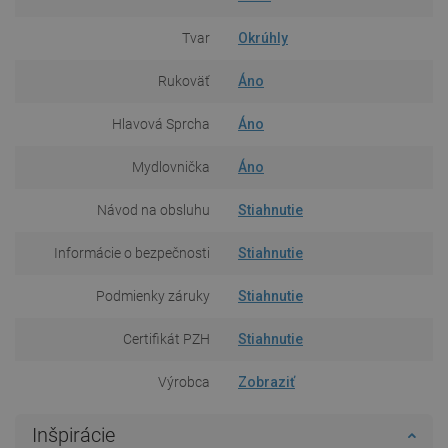
Tvar
Okrúhly
Rukoväť
Áno
Hlavová Sprcha
Áno
Mydlovnička
Áno
Návod na obsluhu
Stiahnutie
Informácie o bezpečnosti
Stiahnutie
Podmienky záruky
Stiahnutie
Certifikát PZH
Stiahnutie
Výrobca
Zobraziť
Inšpirácie