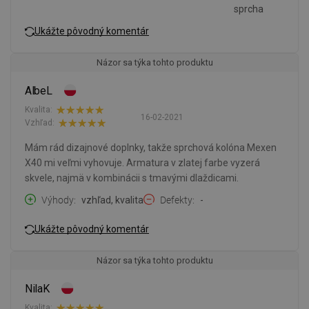
sprcha
Ukážte pôvodný komentár
Názor sa týka tohto produktu
AlbeL
Kvalita:
16-02-2021
Vzhľad:
Mám rád dizajnové doplnky, takže sprchová kolóna Mexen
X40 mi veľmi vyhovuje. Armatura v zlatej farbe vyzerá
skvele, najmä v kombinácii s tmavými dlaždicami.
Výhody
vzhľad, kvalita
Defekty
-
Ukážte pôvodný komentár
Názor sa týka tohto produktu
NilaK
Kvalita: