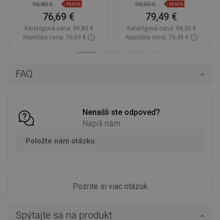
95,80 €
99,30 €
-19,95%
-19,95%
76,69 €
79,49 €
Katalógová cena:
95,80 €
Katalógová cena:
99,30 €
Najnižšia cena: 76,69 €
Najnižšia cena: 79,49 €
Dostupnosť:
Na sklade
Dostupnosť:
Na sklade
Do košíka
Do košíka
FAQ
Porovnaj
favorite_border
Obľúbené
Porovnaj
favorite_border
Obľúbené
Nenašli ste odpoveď?
Napíš nám
Položte nám otázku
Pozrite si viac otázok
Spýtajte sa na produkt