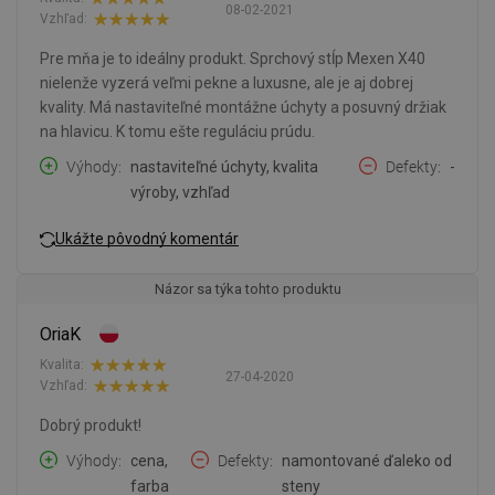
08-02-2021
Vzhľad:
Pre mňa je to ideálny produkt. Sprchový stĺp Mexen X40
nielenže vyzerá veľmi pekne a luxusne, ale je aj dobrej
kvality. Má nastaviteľné montážne úchyty a posuvný držiak
na hlavicu. K tomu ešte reguláciu prúdu.
Výhody
nastaviteľné úchyty, kvalita
Defekty
-
výroby, vzhľad
Ukážte pôvodný komentár
Názor sa týka tohto produktu
OriaK
Kvalita:
27-04-2020
Vzhľad:
Dobrý produkt!
Výhody
cena,
Defekty
namontované ďaleko od
farba
steny