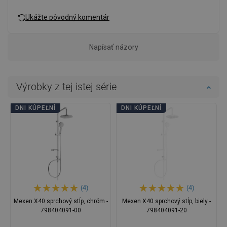
Ukážte pôvodný komentár
Napísať názory
Výrobky z tej istej série
DNI KÚPEĽNÍ
DNI KÚPEĽNÍ
(4)
(4)
Mexen X40 sprchový stĺp, chróm -
Mexen X40 sprchový stĺp, biely -
798404091-00
798404091-20