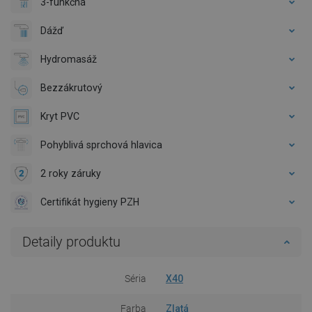
3-funkčná
Dážď
Hydromasáž
Bezzákrutový
Kryt PVC
Pohyblivá sprchová hlavica
2 roky záruky
Certifikát hygieny PZH
Detaily produktu
Séria
X40
Farba
Zlatá