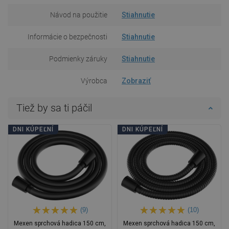
Návod na použitie
Stiahnutie
Informácie o bezpečnosti
Stiahnutie
Podmienky záruky
Stiahnutie
Výrobca
Zobraziť
Tiež by sa ti páčil
DNI KÚPEĽNÍ
DNI KÚPEĽNÍ
(9)
(10)
Mexen sprchová hadica 150 cm,
Mexen sprchová hadica 150 cm,