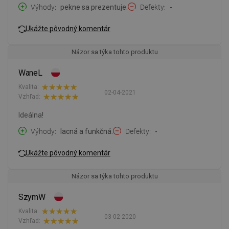
Výhody
pekne sa prezentuje.
Defekty
-
Ukážte pôvodný komentár
Názor sa týka tohto produktu
WaneL
Kvalita:
02-04-2021
Vzhľad:
Ideálna!
Výhody
lacná a funkčná.
Defekty
-
Ukážte pôvodný komentár
Názor sa týka tohto produktu
SzymW
Kvalita:
03-02-2020
Vzhľad: