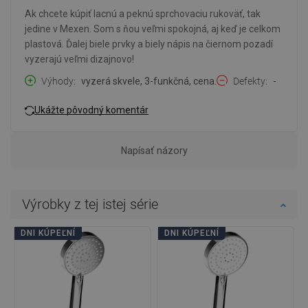
Ak chcete kúpiť lacnú a peknú sprchovaciu rukoväť, tak
jedine v Mexen. Som s ňou veľmi spokojná, aj keď je celkom
plastová. Ďalej biele prvky a biely nápis na čiernom pozadí
vyzerajú veľmi dizajnovo!
Výhody
vyzerá skvele, 3-funkčná, cena.
Defekty
-
Ukážte pôvodný komentár
Napísať názory
Výrobky z tej istej série
DNI KÚPEĽNÍ
DNI KÚPEĽNÍ