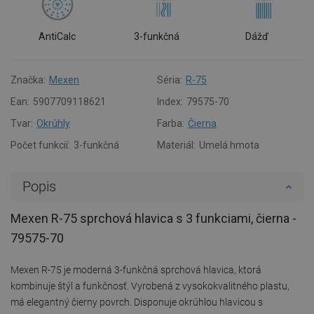
AntiCalc
3-funkčná
Dážď
Značka:
Mexen
Séria:
R-75
Ean:
5907709118621
Index:
79575-70
Tvar:
Okrúhly
Farba:
Čierna
Počet funkcií:
3-funkčná
Materiál:
Umelá hmota
Popis
Mexen R-75 sprchová hlavica s 3 funkciami, čierna -
79575-70
Mexen R-75 je moderná 3-funkčná sprchová hlavica, ktorá
kombinuje štýl a funkčnosť. Vyrobená z vysokokvalitného plastu,
má elegantný čierny povrch. Disponuje okrúhlou hlavicou s