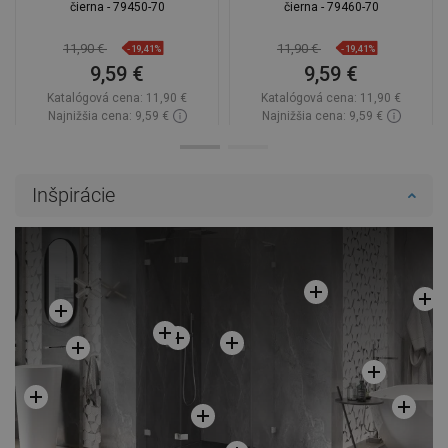
čierna - 79450-70
čierna - 79460-70
11,90 €
11,90 €
-19,41%
-19,41%
9,59 €
9,59 €
Katalógová cena:
11,90 €
Katalógová cena:
11,90 €
Najnižšia cena: 9,59 €
Najnižšia cena: 9,59 €
Dostupnosť:
Na sklade
Dostupnosť:
Na sklade
Do košíka
Do košíka
Inšpirácie
Porovnaj
favorite_border
Obľúbené
Porovnaj
favorite_border
Obľúbené