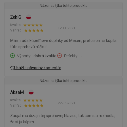
Názor sa týka tohto produktu
ŻaklG
Kvalita:
12-11-2021
Vzhľad:
Mám rada kúpeľňové doplnky od Mexen, preto som si kúpila
túto sprchovú rúčku!
Výhody
dobrá kvalita.
Defekty
-
Ukážte pôvodný komentár
Názor sa týka tohto produktu
AksaM
Kvalita:
22-06-2021
Vzhľad:
Zaujal ma dizajn tej sprchovej hlavice, tak som sa rozhodla,
že si ju kúpim.