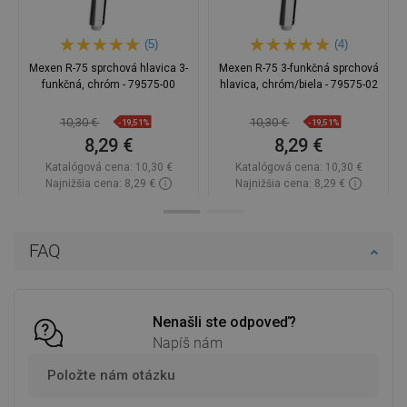
(5)
(4)
Mexen R-75 sprchová hlavica 3-
Mexen R-75 3-funkčná sprchová
funkčná, chróm - 79575-00
hlavica, chróm/biela - 79575-02
10,30 €
10,30 €
-19,51%
-19,51%
8,29 €
8,29 €
Katalógová cena:
10,30 €
Katalógová cena:
10,30 €
Najnižšia cena: 8,29 €
Najnižšia cena: 8,29 €
Dostupnosť:
Na sklade
Dostupnosť:
Na sklade
Do košíka
Do košíka
FAQ
Porovnaj
favorite_border
Obľúbené
Porovnaj
favorite_border
Obľúbené
Nenašli ste odpoveď?
Napíš nám
Položte nám otázku