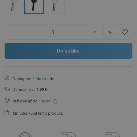
favorite_border
-
+
Do košíka
Dostupnosť:
Na sklade
Doručenie z:
4.99 €
Vrátenie až do 100 dní
ľudia
kúpil tento produkt.
5
0