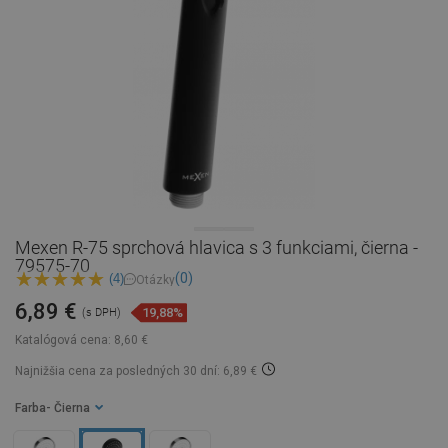
Mexen R-75 sprchová hlavica s 3 funkciami, čierna -
79575-70
(0)
(4)
Otázky
6,89 €
19,88%
(s DPH)
Katalógová cena:
8,60 €
Najnižšia cena za posledných 30 dní: 6,89 €
Farba
- Čierna