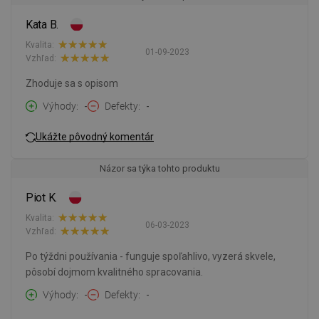
Kata B.
Kvalita:
01-09-2023
Vzhľad:
Zhoduje sa s opisom
Výhody
-
Defekty
-
Ukážte pôvodný komentár
Názor sa týka tohto produktu
Piot K.
Kvalita:
06-03-2023
Vzhľad:
Po týždni používania - funguje spoľahlivo, vyzerá skvele,
pôsobí dojmom kvalitného spracovania.
Výhody
-
Defekty
-