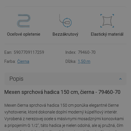
Oceľové opletenie
Bezzákrutový
Elastický materiál
Ean:
5907709117259
Index:
79460-70
Farba:
Čierna
Dĺžka:
1,50 m
Popis
Mexen sprchová hadica 150 cm, čierna - 79460-70
Mexen čierna sprchová hadica 150 cm ponúka elegantné čierne
vyhotovenie, ktoré dokonale doplní moderný kúpeľňový interiér.
Vyrobená z nerezovej ocele s mäsívnymi mosadznými koncovkami
a pripojením G 1/2", táto hadica je nielen odolná, ale aj pružná, čím