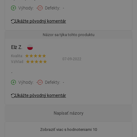
Výhody
-
Defekty
-
Ukážte pôvodný komentár
Názor sa týka tohto produktu
Elż Z.
Kvalita:
07-09-2022
Vzhľad:
-
Výhody
-
Defekty
-
Ukážte pôvodný komentár
Napísať názory
Zobraziť viac s hodnoteniami 10