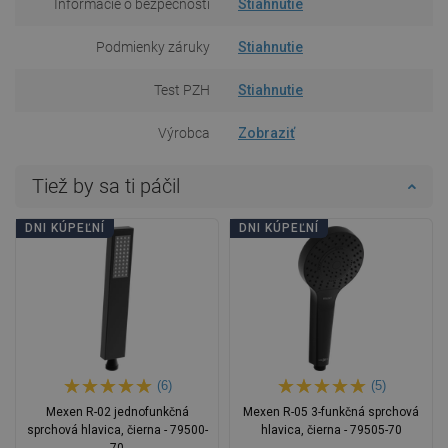
Informácie o bezpečnosti
Stiahnutie
Podmienky záruky
Stiahnutie
Test PZH
Stiahnutie
Výrobca
Zobraziť
Tiež by sa ti páčil
DNI KÚPEĽNÍ
DNI KÚPEĽNÍ
(6)
(5)
Mexen R-02 jednofunkčná
Mexen R-05 3-funkčná sprchová
sprchová hlavica, čierna - 79500-
hlavica, čierna - 79505-70
70