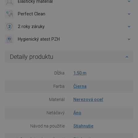
Elastický materiál
Perfect Clean
2 roky záruky
Hygienický atest PZH
Detaily produktu
Dĺžka
1,50 m
Farba
Čierna
Materiál
Nerezová oceľ
Netáčavý
Áno
Návod na použitie
Stiahnutie