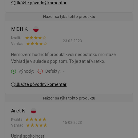
Ukážte pôvodný komentár
Názor sa týka tohto produktu
MICH K.
Kvalita:
23-02-2023
Vzhľad:
Nemôžem hodnotiť produkt kvôli nedostatku montáže.
Vzhľad je v súlade s popisom. To je zatiaľ všetko.
Výhody
-
Defekty
-
Ukážte pôvodný komentár
Názor sa týka tohto produktu
Anet K.
Kvalita:
15-02-2023
Vzhľad:
Úplná spokojnosť