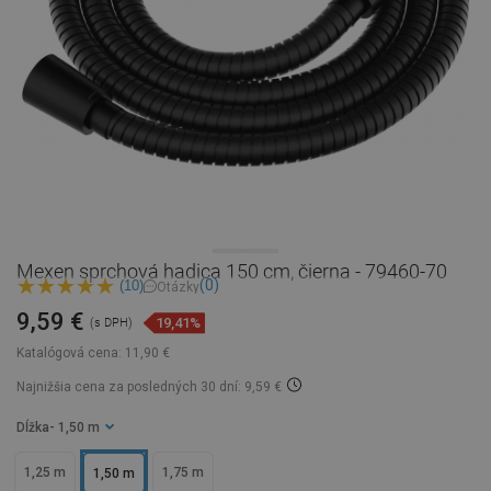
Mexen sprchová hadica 150 cm, čierna - 79460-70
(0)
(10)
Otázky
9,59 €
19,41%
(s DPH)
Katalógová cena:
11,90 €
Najnižšia cena za posledných 30 dní: 9,59 €
Dĺžka
- 1,50 m
1,25 m
1,75 m
1,50 m