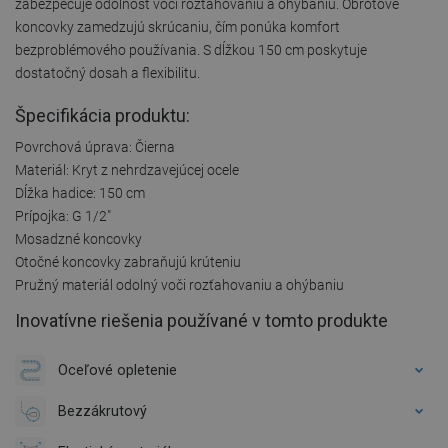
zabezpečuje odolnosť voči rozťahovaniu a ohýbaniu. Obrotové
koncovky zamedzujú skrúcaniu, čím ponúka komfort
bezproblémového používania. S dĺžkou 150 cm poskytuje
dostatočný dosah a flexibilitu.
Špecifikácia produktu:
Povrchová úprava: Čierna
Materiál: Kryt z nehrdzavejúcej ocele
Dĺžka hadice: 150 cm
Prípojka: G 1/2"
Mosadzné koncovky
Otočné koncovky zabraňujú krúteniu
Pružný materiál odolný voči rozťahovaniu a ohýbaniu
Inovatívne riešenia používané v tomto produkte
Oceľové opletenie
Bezzákrutový