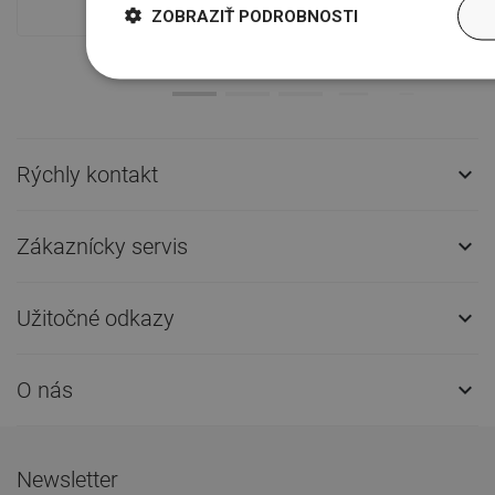
ZOBRAZIŤ PODROBNOSTI
Rýchly kontakt

Zákaznícky servis

Užitočné odkazy

O nás

Newsletter