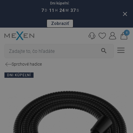
Dni kúpeľní:
7
11
24
36
D
H
M
S
close
Zobraziť
0
search
Sprchové hadice
DNI KÚPEĽNÍ