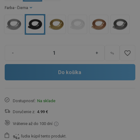
Farba
- Čierna
favorite_border
-
+
Do košíka
Dostupnosť:
Na sklade
Doručenie z:
4.99 €
Vrátenie až do 100 dní
ľudia
kúpil tento produkt.
9
9
4