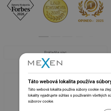
Pokladňa viac
Táto webová lokalita používa súbor
Táto webová lokalita používa súbory cookie na zle
Dostupnosť tovaru
lokality vyjadrujete súhlas s používaním všetkých 
Naše výrobky na vás čakajú v
súborov cookie.
Dowiedz się więcej
modernom sklade.Vždy pripravený na
prepravu!