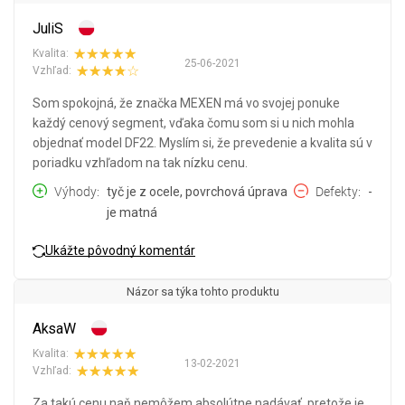
JuliS
Kvalita:
25-06-2021
Vzhľad:
Som spokojná, že značka MEXEN má vo svojej ponuke
každý cenový segment, vďaka čomu som si u nich mohla
objednať model DF22. Myslím si, že prevedenie a kvalita sú v
poriadku vzhľadom na tak nízku cenu.
Výhody
tyč je z ocele, povrchová úprava
Defekty
-
je matná
Ukážte pôvodný komentár
Názor sa týka tohto produktu
AksaW
Kvalita:
13-02-2021
Vzhľad:
Za takú cenu naň nemôžem absolútne nadávať, pretože je