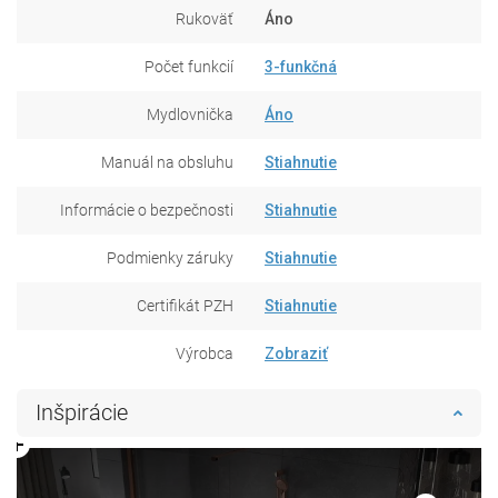
Rukoväť
Áno
Počet funkcií
3-funkčná
Mydlovnička
Áno
Manuál na obsluhu
Stiahnutie
Informácie o bezpečnosti
Stiahnutie
Podmienky záruky
Stiahnutie
Certifikát PZH
Stiahnutie
Výrobca
Zobraziť
Inšpirácie