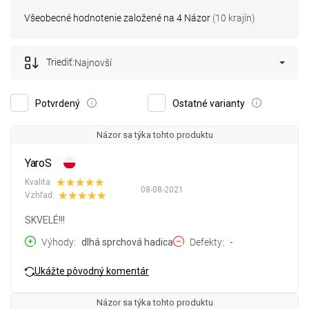
Všeobecné hodnotenie založené na 4 Názor
(10 krajín)
Triediť:
Najnovší
Potvrdený
Ostatné varianty
Názor sa týka tohto produktu
YaroS
Kvalita:
08-08-2021
Vzhľad:
SKVELÉ!!!
Výhody
dlhá sprchová hadica
Defekty
-
Ukážte pôvodný komentár
Názor sa týka tohto produktu