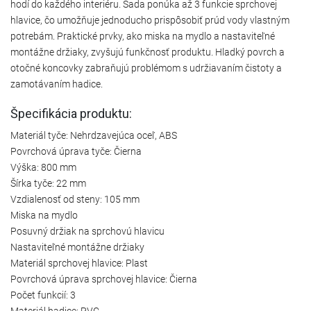
hodí do každého interiéru. Sada ponúka až 3 funkcie sprchovej
hlavice, čo umožňuje jednoducho prispôsobiť prúd vody vlastným
potrebám. Praktické prvky, ako miska na mydlo a nastaviteľné
montážne držiaky, zvyšujú funkčnosť produktu. Hladký povrch a
otočné koncovky zabraňujú problémom s udržiavaním čistoty a
zamotávaním hadice.
Špecifikácia produktu:
Materiál tyče: Nehrdzavejúca oceľ, ABS
Povrchová úprava tyče: Čierna
Výška: 800 mm
Šírka tyče: 22 mm
Vzdialenosť od steny: 105 mm
Miska na mydlo
Posuvný držiak na sprchovú hlavicu
Nastaviteľné montážne držiaky
Materiál sprchovej hlavice: Plast
Povrchová úprava sprchovej hlavice: Čierna
Počet funkcií: 3
Materiál hadice: PVC