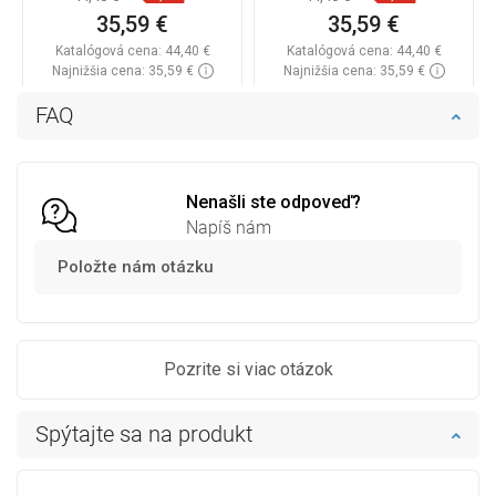
35,59 €
35,59 €
Katalógová cena:
44,40 €
Katalógová cena:
44,40 €
Najnižšia cena: 35,59 €
Najnižšia cena: 35,59 €
Dostupnosť:
Na sklade
Dostupnosť:
Na sklade
FAQ
Do košíka
Do košíka
Porovnaj
favorite_border
Obľúbené
Porovnaj
favorite_border
Obľúbené
Nenašli ste odpoveď?
Napíš nám
Položte nám otázku
Pozrite si viac otázok
Spýtajte sa na produkt