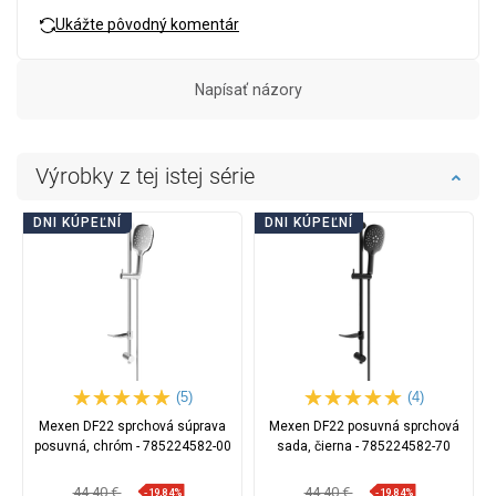
Ukážte pôvodný komentár
Napísať názory
Výrobky z tej istej série
DNI KÚPEĽNÍ
DNI KÚPEĽNÍ
(5)
(4)
Mexen DF22 sprchová súprava
Mexen DF22 posuvná sprchová
posuvná, chróm - 785224582-00
sada, čierna - 785224582-70
44,40 €
44,40 €
-19,84%
-19,84%