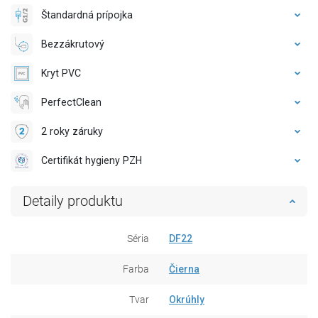
Štandardná prípojka
Bezzákrutový
Kryt PVC
PerfectClean
2 roky záruky
Certifikát hygieny PZH
Detaily produktu
Séria
DF22
Farba
Čierna
Tvar
Okrúhly