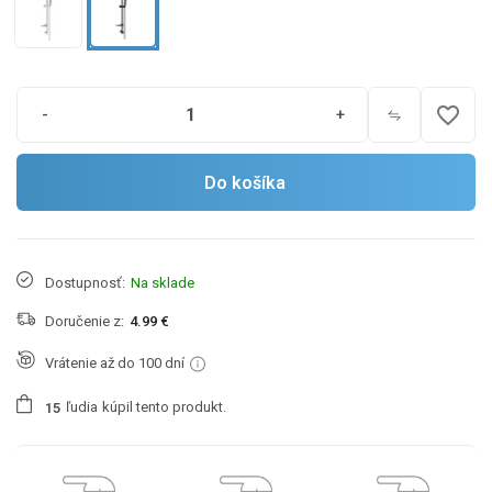
favorite_border
-
+
Do košíka
Dostupnosť:
Na sklade
Doručenie z:
4.99 €
Vrátenie až do 100 dní
ľudia
kúpil tento produkt.
1
5