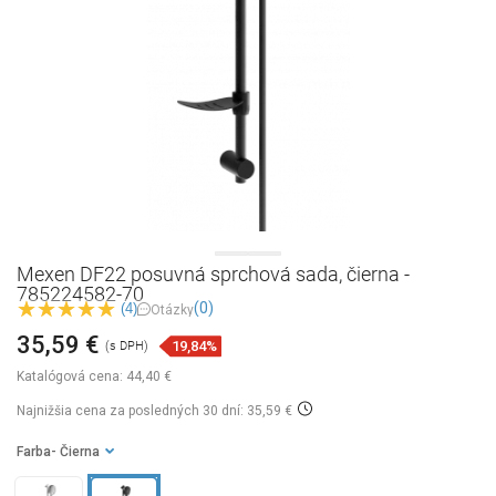
Mexen DF22 posuvná sprchová sada, čierna -
785224582-70
(0)
(4)
Otázky
35,59 €
19,84%
(s DPH)
Katalógová cena:
44,40 €
Najnižšia cena za posledných 30 dní: 35,59 €
Farba
- Čierna