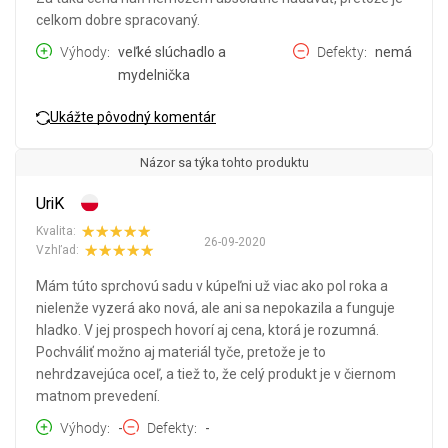
celkom dobre spracovaný.
Výhody
veľké slúchadlo a
Defekty
nemá
mydelnička
Ukážte pôvodný komentár
Názor sa týka tohto produktu
UriK
Kvalita:
26-09-2020
Vzhľad:
Mám túto sprchovú sadu v kúpeľni už viac ako pol roka a
nielenže vyzerá ako nová, ale ani sa nepokazila a funguje
hladko. V jej prospech hovorí aj cena, ktorá je rozumná.
Pochváliť možno aj materiál tyče, pretože je to
nehrdzavejúca oceľ, a tiež to, že celý produkt je v čiernom
matnom prevedení.
Výhody
-
Defekty
-