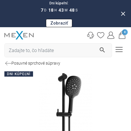
Dni kúpeľní:
7
18
43
47
D
H
M
S
close
Zobraziť
0
search
Posuvné sprchové súpravy
DNI KÚPEĽNÍ