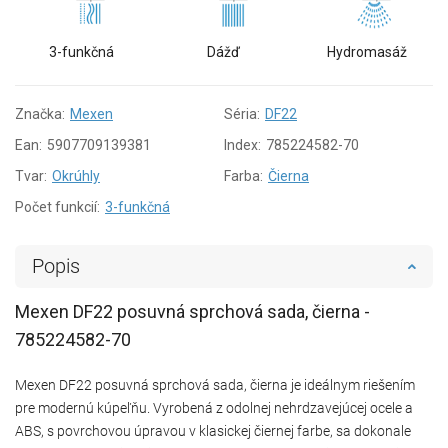
3-funkčná
Dážď
Hydromasáž
Značka:
Mexen
Séria:
DF22
Ean:
5907709139381
Index:
785224582-70
Tvar:
Okrúhly
Farba:
Čierna
Počet funkcií:
3-funkčná
Popis
Mexen DF22 posuvná sprchová sada, čierna -
785224582-70
Mexen DF22 posuvná sprchová sada, čierna je ideálnym riešením
pre modernú kúpeľňu. Vyrobená z odolnej nehrdzavejúcej ocele a
ABS, s povrchovou úpravou v klasickej čiernej farbe, sa dokonale