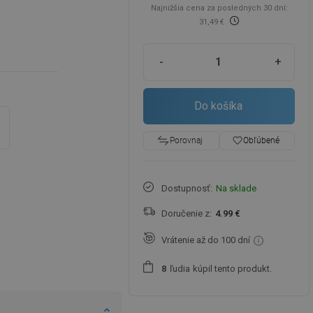
Najnižšia cena za posledných 30 dní:
31,49 €
-
+
Do košíka
favorite_border
Obľúbené
Porovnaj
Dostupnosť:
Na sklade
Doručenie z:
4.99 €
Vrátenie až do 100 dní
ľudia
kúpil tento produkt.
8