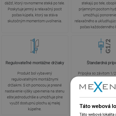
dážď, ktorý rovnomerne steká po tele.
stekajú po tele, obop
Poskytuje jemný a relaxačný pocit
príjemným pocitom hyd
počas kúpeľa, ktorý sa stáva
umožňujú ponorenie
skutočným momentom uvoľnenia.
relaxačného a ukľudňujúc
počas každodenného 
Regulovateľné montážne držiaky
Štandardná príp
Produkt bol vybavený
Prípojka so závitom 1/2
regulovateľnými montážnymi
používaným štandardným
držiakmi. S ich pomocou je presné
vnútorných vodoinštalác
nastavenie výšky upevnenia na stenu
tomu je pripojenie a mon
ešte jednoduchšie a umožňuje plne
prvkov sprchy oveľa jed
využiť dostupnú plochu aj malej
intuitívnejšie.
Táto webová lo
kúpeľne.
Táto webová lokalita