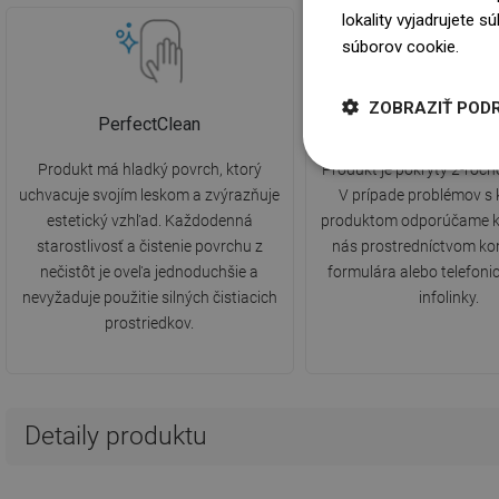
lokality vyjadrujete 
súborov cookie.
Dowi
ZOBRAZIŤ POD
PerfectClean
2 roky záruk
Produkt má hladký povrch, ktorý
Produkt je pokrytý 2-ročn
uchvacuje svojím leskom a zvýrazňuje
V prípade problémov s
estetický vzhľad. Každodenná
produktom odporúčame k
starostlivosť a čistenie povrchu z
nás prostredníctvom ko
nečistôt je oveľa jednoduchšie a
formulára alebo telefonic
nevyžaduje použitie silných čistiacich
infolinky.
prostriedkov.
Detaily produktu