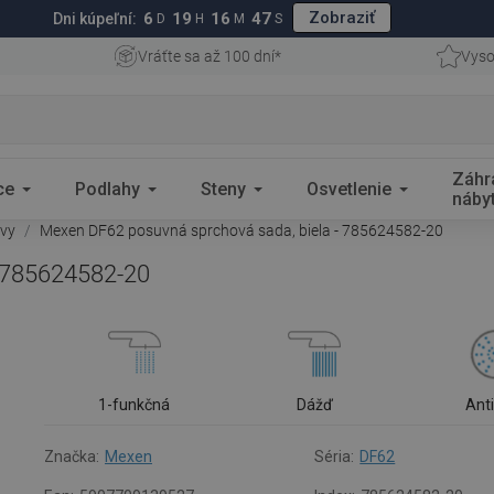
Zobraziť
6
19
16
46
Dni kúpeľní:
D
H
M
S
Vráťte sa až 100 dní*
Vyso
Záhr
ce
Podlahy
Steny
Osvetlenie
náby
avy
Mexen DF62 posuvná sprchová sada, biela - 785624582-20
- 785624582-20
1-funkčná
Dážď
Ant
Značka:
Mexen
Séria:
DF62