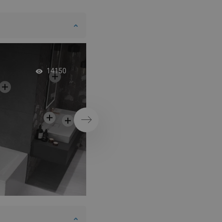
Vaňa s dvojitou zá
14150
Ďalej