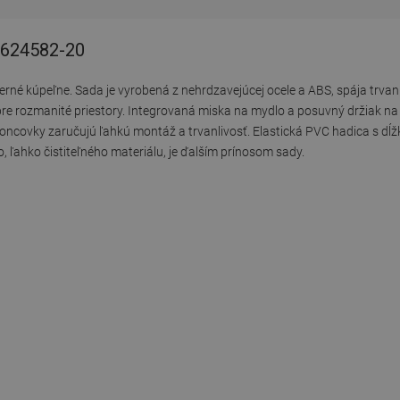
5624582-20
rné kúpeľne. Sada je vyrobená z nehrdzavejúcej ocele a ABS, spája trvanl
re rozmanité priestory. Integrovaná miska na mydlo a posuvný držiak na
ncovky zaručujú ľahkú montáž a trvanlivosť. Elastická PVC hadica s d
 ľahko čistiteľného materiálu, je ďalším prínosom sady.