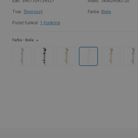
Ean:
5907709139527
Index:
785624582-20
Tvar:
Štvorcový
Farba:
Biela
Počet funkcií:
1-funkčná
Farba
- Biela