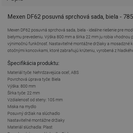
Mexen DF62 posuvná sprchová sada, biela - 78
Mexen DF62 posuvná sprchová sada, biela - ideálne riešenie pre mode
bielymu prevedeniu. Výška 800 mm a šírka 22 mm ju robia vhodnou p
výnimočnú funkčnosť. Nastaviteľné montážne držiaky a mosadzné ko
otočnými koncovkami, ktoré zabraňujú krúteniu, vyrobená z hladkého,
Špecifikácia produktu:
Materiál tyče: Nehrdzavejúca oceľ, ABS
Povrchová úprava tyče: Biela
Výška: 800 mm
Šírka tyče: 22 mm
Vzdialenosť od steny: 105 mm
Miska na mydlo
Posuvný držiak na slúchadlo
Nastaviteľné montážne držiaky
Materiál slúchadla: Plast