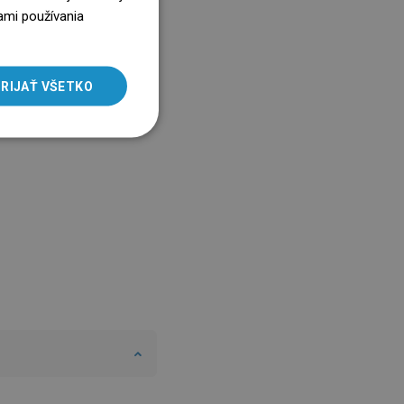
ENGLISH
ami používania
SLOVAK
LITHUANIAN
RIJAŤ VŠETKO
ROMANIAN
HUNGARIAN
FRENCH
ITALIAN
SPANISH
UKRAINIAN
BULGARIAN
ESTONIAN
DUTCH
LATVIAN