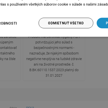
súhlas s používaním všetkých súborov cookie v súlade s našimi zásad
edz się więcej
ROBNOSTI
ODMIETNUŤ VŠETKO
P
y
Certifikát hygieny PZH
ou zárukou.
Produkt má Certifikát hygieny PZH
 kúpeným
potvrdzujúci jeho súlad s
ontaktovať
bezpečnostnými normami -
ntaktného
naznačuje, že nijakým spôsobom
ky na čísle
negatívne nevplýva na ľudské zdravie
ani na životné prostredie. č.
B.BK.60110.1537.2023 platný do
31.01.2027