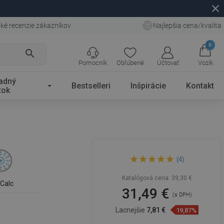
close
ké recenzie zákazníkov
Najlepšia cena/kvalita
0
search
Pomocník
Obľúbené
Účtovať
Vozík
adný
Bestselleri
Inšpirácie
Kontakt
tok
Mexen DF62 posuvná
(4)
sprchová sada, biela -
785624582-20
Katalógová cena:
39,30 €
iCalc
31,49 €
(s DPH)
Lacnejšie
7,81 €
19,87%