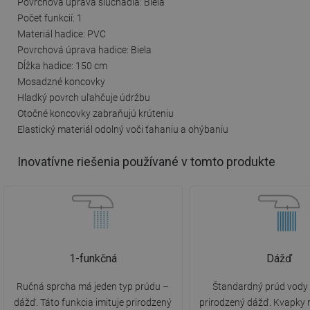
Povrchová úprava slúchadla: Biela
Počet funkcií: 1
Materiál hadice: PVC
Povrchová úprava hadice: Biela
Dĺžka hadice: 150 cm
Mosadzné koncovky
Hladký povrch uľahčuje údržbu
Otočné koncovky zabraňujú krúteniu
Elastický materiál odolný voči ťahaniu a ohýbaniu
Inovatívne riešenia používané v tomto produkte
1-funkčná
Dážď
Ručná sprcha má jeden typ prúdu –
Štandardný prúd vody 
dážď. Táto funkcia imituje prirodzený
prirodzený dážď. Kvapky