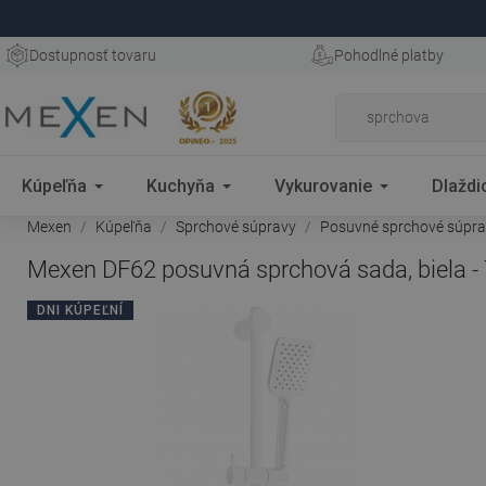
Dostupnosť tovaru
Pohodlné platby
Kúpeľňa
Kuchyňa
Vykurovanie
Dlaždi
Mexen
Kúpeľňa
Sprchové súpravy
Posuvné sprchové súpr
Mexen DF62 posuvná sprchová sada, biela 
DNI KÚPEĽNÍ