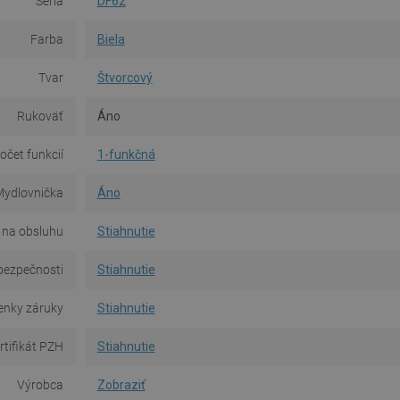
Séria
DF62
Farba
Biela
Tvar
Štvorcový
Rukoväť
Áno
očet funkcií
1-funkčná
ydlovnička
Áno
 na obsluhu
Stiahnutie
bezpečnosti
Stiahnutie
nky záruky
Stiahnutie
rtifikát PZH
Stiahnutie
Výrobca
Zobraziť