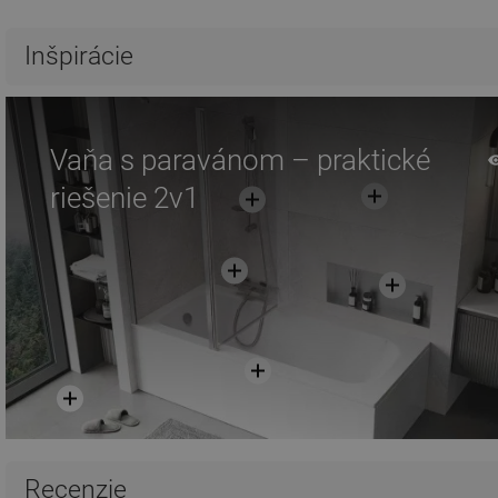
Inšpirácie
Vaňa s paravánom – praktické
riešenie 2v1
Recenzie