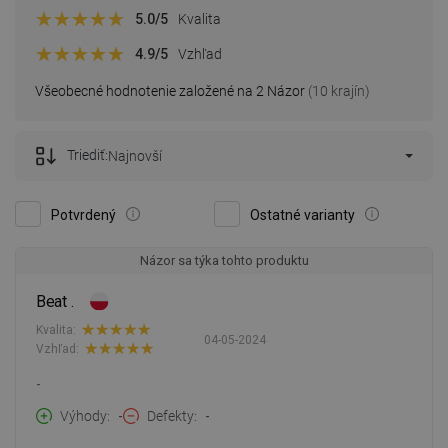
5.0
/5
Kvalita
4.9
/5
Vzhľad
Všeobecné hodnotenie založené na 2 Názor
(10 krajín)
Triediť:
Najnovší
Potvrdený
Ostatné varianty
Názor sa týka tohto produktu
Beat .
Kvalita:
04-05-2024
Vzhľad:
-
Výhody
-
Defekty
-