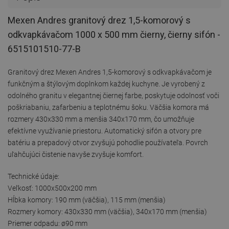
Mexen Andres granitový drez 1,5-komorový s
odkvapkávačom 1000 x 500 mm čierny, čierny sifón -
6515101510-77-B
Granitový drez Mexen Andres 1,5-komorový s odkvapkávačom je
funkčným a štýlovým doplnkom každej kuchyne. Je vyrobený z
odolného granitu v elegantnej čiernej farbe, poskytuje odolnosť voči
poškriabaniu, zafarbeniu a teplotnému šoku. Väčšia komora má
rozmery 430x330 mm a menšia 340x170 mm, čo umožňuje
efektívne využívanie priestoru. Automatický sifón a otvory pre
batériu a prepadový otvor zvyšujú pohodlie používateľa. Povrch
uľahčujúci čistenie navyše zvyšuje komfort.
Technické údaje:
Veľkosť: 1000x500x200 mm
Hĺbka komory: 190 mm (väčšia), 115 mm (menšia)
Rozmery komory: 430x330 mm (väčšia), 340x170 mm (menšia)
Priemer odpadu: ø90 mm