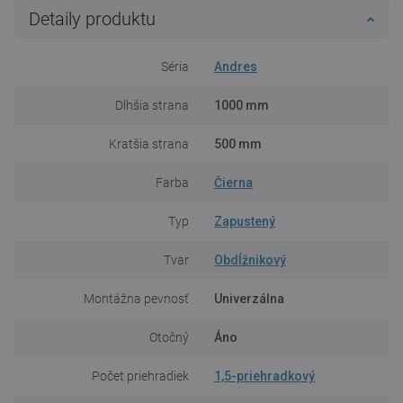
Detaily produktu
Séria
Andres
Dlhšia strana
1000 mm
Kratšia strana
500 mm
Farba
Čierna
Typ
Zapustený
Tvar
Obdĺžnikový
Montážna pevnosť
Univerzálna
Otočný
Áno
Počet priehradiek
1,5-priehradkový