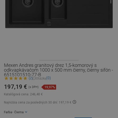
Mexen Andres granitový drez 1,5-komorový s
odkvapkávačom 1000 x 500 mm čierny, čierny sifón -
6515101510-77-B
(0)
(2)
Otázky
197,19 €
19,97%
(s DPH)
Katalógová cena:
246,40 €
Najnižšia cena za posledných 30 dní: 197,19 €
Farba
- Čierna