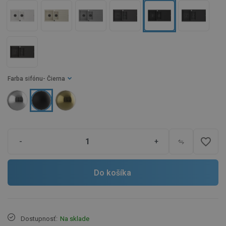
Farba sifónu
- Čierna
favorite_border
-
+
Do košíka
Dostupnosť:
Na sklade