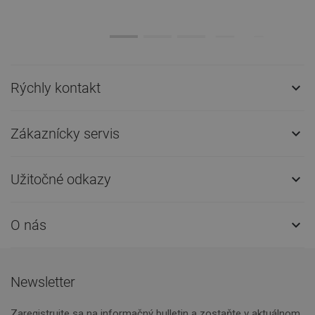
Rýchly kontakt

Zákaznícky servis

Užitočné odkazy

O nás

Newsletter
Zaregistrujte sa na informačný bulletin a zostaňte v aktuálnom