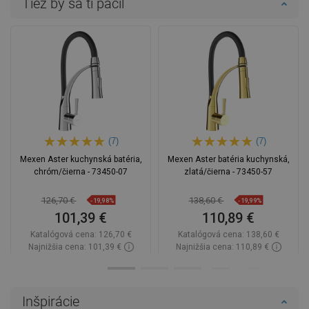
Tiež by sa ti páčil
(7)
(7)
Mexen Aster kuchynská batéria,
Mexen Aster batéria kuchynská,
chróm/čierna - 73450-07
zlatá/čierna - 73450-57
126,70 €
138,60 €
-19,98%
-19,99%
101,39 €
110,89 €
Katalógová cena:
126,70 €
Katalógová cena:
138,60 €
Najnižšia cena: 101,39 €
Najnižšia cena: 110,89 €
Dostupnosť:
Na sklade
Dostupnosť:
Na sklade
Do košíka
Do košíka
Inšpirácie