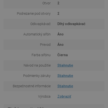
Otvor
2
Podrezanie pod otvory
2
Odkvapkávač
Dlhý odkvapkávač
Automatický sifón
Áno
Prevod
Áno
Farba sifónu
Čierna
Návod na použitie
Stiahnutie
Podmienky záruky
Stiahnutie
Bezpečnostné informácie
Stiahnutie
Výrobca
Zobraziť