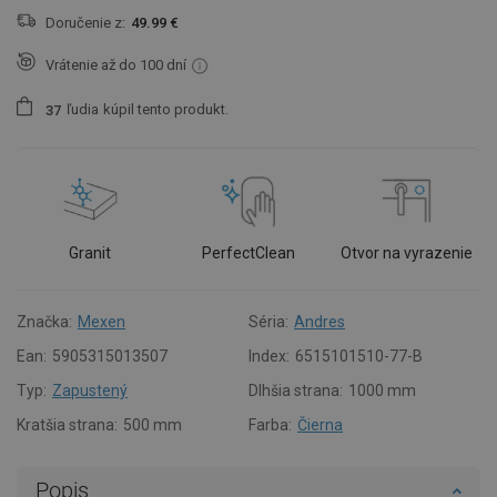
Doručenie z:
49.99 €
Vrátenie až do 100 dní
ľudia
kúpil tento produkt.
3
7
Granit
PerfectClean
Otvor na vyrazenie
Značka:
Mexen
Séria:
Andres
Ean:
5905315013507
Index:
6515101510-77-B
Typ:
Zapustený
Dlhšia strana:
1000 mm
Kratšia strana:
500 mm
Farba:
Čierna
Popis