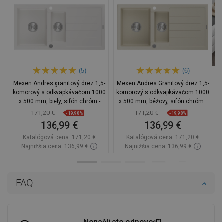
(5)
(6)
Mexen Andres granitový drez 1,5-
Mexen Andres Granitový drez 1,5-
komorový s odkvapkávačom 1000
komorový s odkvapkávačom 1000
x 500 mm, biely, sifón chróm -
x 500 mm, béžový, sifón chróm -
6515101510-20
6515101510-69
171,20 €
171,20 €
-19,98%
-19,98%
136,99 €
136,99 €
Katalógová cena:
171,20 €
Katalógová cena:
171,20 €
Najnižšia cena: 136,99 €
Najnižšia cena: 136,99 €
Dostupnosť:
Na sklade
Dostupnosť:
Na sklade
Do košíka
Do košíka
FAQ
Porovnaj
favorite_border
Obľúbené
Porovnaj
favorite_border
Obľúbené
Nenašli ste odpoveď?