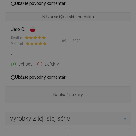
Ukážte pôvodný komentár
Názor sa týka tohto produktu
Jaro C.
Kvalita:
09-11-2023
Vzhľad:
-
Výhody
-
Defekty
-
Ukážte pôvodný komentár
Napísať názory
Výrobky z tej istej série