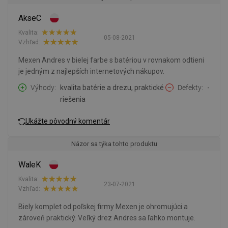
AkseC
Kvalita:
05-08-2021
Vzhľad:
Mexen Andres v bielej farbe s batériou v rovnakom odtieni
je jedným z najlepších internetových nákupov.
Výhody
kvalita batérie a drezu, praktické
Defekty
-
riešenia
Ukážte pôvodný komentár
Názor sa týka tohto produktu
WaleK
Kvalita:
23-07-2021
Vzhľad:
Biely komplet od poľskej firmy Mexen je ohromujúci a
zároveň praktický. Veľký drez Andres sa ľahko montuje.