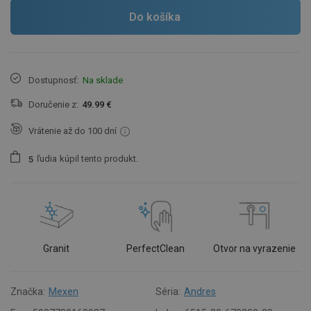
Do košíka
Dostupnosť:
Na sklade
Doručenie z:
49.99 €
Vrátenie až do 100 dní
ľudia
kúpil tento produkt.
5
Granit
PerfectClean
Otvor na vyrazenie
Značka:
Mexen
Séria:
Andres