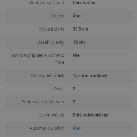
Montážna pevnosť
Univerzálna
Otočný
Áno
Výška batérie
33,5 cm
Dosah výlevky
18 cm
Možnosť pripojenia vodného
Nie
filtra
Počet priehradiek
1,5-priehradkový
Otvor
2
Podrezanie pod otvory
2
Odkvapkávač
Dlhý odkvapkávač
Automatický sifón
Áno