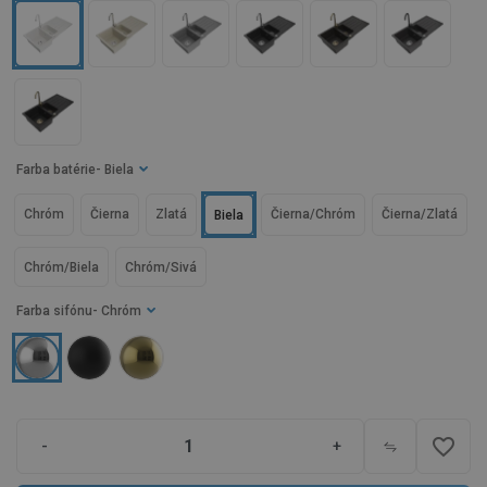
Farba batérie
- Biela
Chróm
Čierna
Zlatá
Čierna/Chróm
Čierna/Zlatá
Biela
Chróm/Biela
Chróm/Sivá
Farba sifónu
- Chróm
favorite_border
-
+