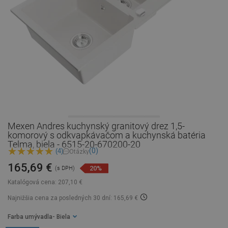
Mexen Andres kuchynský granitový drez 1,5-
komorový s odkvapkávačom a kuchynská batéria
Telma, biela - 6515-20-670200-20
(0)
(4)
Otázky
165,69 €
20%
(s DPH)
Katalógová cena:
207,10 €
Najnižšia cena za posledných 30 dní: 165,69 €
Farba umývadla
- Biela