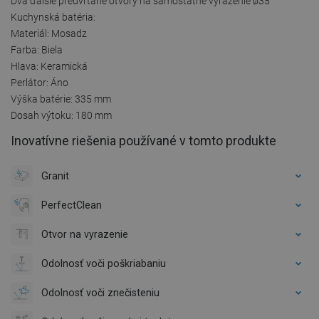
Dva ďalšie predvŕtané otvory na samostatné vyrazenie ø35
Kuchynská batéria:
Materiál: Mosadz
Farba: Biela
Hlava: Keramická
Perlátor: Áno
Výška batérie: 335 mm
Dosah výtoku: 180 mm
Inovatívne riešenia používané v tomto produkte
Granit
PerfectClean
Otvor na vyrazenie
Odolnosť voči poškriabaniu
Odolnosť voči znečisteniu