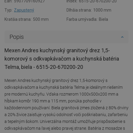
Ean:
5907709160927
Index:
6515-20-670200-20
Typ:
Zapustený
Dlhšia strana:
1000 mm
Kratšia strana:
500 mm
Farba umývadla:
Biela
Popis
Mexen Andres kuchynský granitový drez 1,5-
komorový s odkvapkávačom a kuchynská batéria
Telma, biela - 6515-20-670200-20
Mexen Andres kuchynský granitový drez 1,5-komorový s
odkvapkávačom a kuchynská batéria Telma je ideálnym riešením
pre modernú kuchyňu. Vďaka rozmerom 1000x500x200 mm a
hĺbkam komôr 190 mm a 115 mm, ponúka pohodlie v
každodennom používaní. Biela granitová zmes zložená z 80% drviny
a 20% živice zaisťuje vysokú odolnosť voči poškriabaniu, zafarbeniu
a tepelným šokom. Univerzálna montáž umožňuje prispôsobenie s
odkvapkávačom na ľavej alebo pravej strane. Batéria z mosadze s