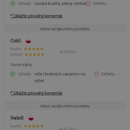
Výhody
vysoká kvalita, pekný vzhľad
Defekty
-
Ukážte pôvodný komentár
Názor sa týka tohto produktu
ColiG
Kvalita:
30-04-2021
Vzhľad:
Univerzálny
Výhody
veľa farebných variantov na
Defekty
-
výber
Ukážte pôvodný komentár
Názor sa týka tohto produktu
RadeB
Kvalita:
06-01-2021