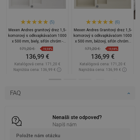
(5)
(6)
Mexen Andres granitový drez 1,5-
Mexen Andres Granitový drez 1,5-
komorový s odkvapkávačom 1000
komorový s odkvapkávačom 1000
x 500 mm, biely, sifón chróm -
x 500 mm, béžový, sifón chróm -
6515101510-20
6515101510-69
171,20 €
171,20 €
-19,98%
-19,98%
136,99 €
136,99 €
Katalógová cena:
171,20 €
Katalógová cena:
171,20 €
Najnižšia cena: 136,99 €
Najnižšia cena: 136,99 €
Dostupnosť:
Na sklade
Dostupnosť:
Na sklade
Do košíka
Do košíka
FAQ
Porovnaj
favorite_border
Obľúbené
Porovnaj
favorite_border
Obľúbené
Nenašli ste odpoveď?
Napíš nám
Položte nám otázku