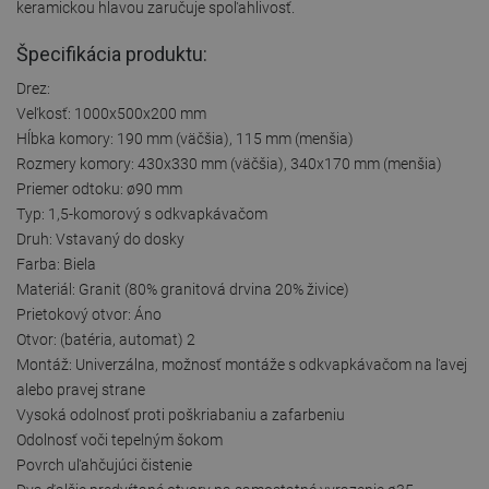
keramickou hlavou zaručuje spoľahlivosť.
Špecifikácia produktu:
Drez:
Veľkosť: 1000x500x200 mm
Hĺbka komory: 190 mm (väčšia), 115 mm (menšia)
Rozmery komory: 430x330 mm (väčšia), 340x170 mm (menšia)
Priemer odtoku: ø90 mm
Typ: 1,5-komorový s odkvapkávačom
Druh: Vstavaný do dosky
Farba: Biela
Materiál: Granit (80% granitová drvina 20% živice)
Prietokový otvor: Áno
Otvor: (batéria, automat) 2
Montáž: Univerzálna, možnosť montáže s odkvapkávačom na ľavej
alebo pravej strane
Vysoká odolnosť proti poškriabaniu a zafarbeniu
Odolnosť voči tepelným šokom
Povrch uľahčujúci čistenie