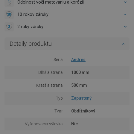
Odolnosť voči matovaniu a korózii
10 rokov záruky
2 roky záruky
Detaily produktu
Séria
Andres
Dlhšia strana
1000 mm
Kratšia strana
500 mm
Typ
Zapustený
Tvar
Obdĺžnikový
Vyťahovacia výlevka
Nie