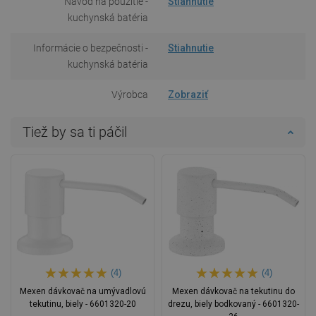
Návod na použitie -
Stiahnutie
kuchynská batéria
Informácie o bezpečnosti -
Stiahnutie
kuchynská batéria
Výrobca
Zobraziť
Tiež by sa ti páčil
(4)
(4)
Mexen dávkovač na umývadlovú
Mexen dávkovač na tekutinu do
tekutinu, biely - 6601320-20
drezu, biely bodkovaný - 6601320-