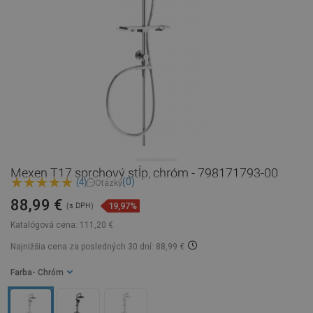
Mexen T17 sprchový stĺp, chróm - 798171793-00
(0)
(4)
Otázky
88,99 €
19,97%
(s DPH)
Katalógová cena:
111,20 €
Najnižšia cena za posledných 30 dní: 88,99 €
Farba
- Chróm