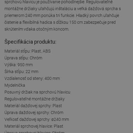
sprchovú hlavicu je používanie pohodlnejšie. Regulovateľné
montážne držiaky uľahčujú inštaláciu a veľká dažďová sprcha s
priemerom 240 mm ponúka tri funkcie. Hladký povrch uľahčuje
čistenie a flexibilná hadica s dĺžkou 150 cm zabezpečuje pred
skrútením vďaka otočným koncom.
Špecifikácia produktu:
Materiál stĺpu: Plast, ABS
Úprava stĺpu: Chróm
Výška: 950 mm
Šírka stĺpu: 22 mm
Vzdialenosť od steny: 400 mm
Mydelnička
Posuvný držiak na sprchovú hlavicu
Regulovateľné montážne držiaky
Materiál dažďovej sprchy: Plast
Úprava dažďovej sprchy: Chróm
Veľkosť dažďovej sprchy: ø240 mm
Materiál sprchovej hlavice: Plast
Úprava sprchovej hlavice: Chróm