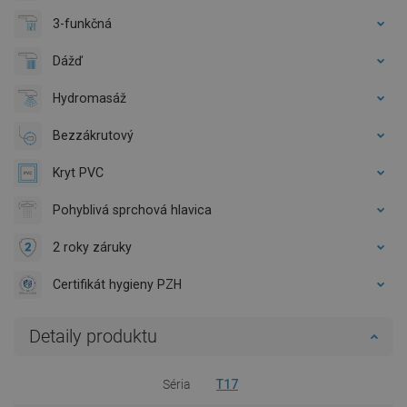
3-funkčná
Dážď
Hydromasáž
Bezzákrutový
Kryt PVC
Pohyblivá sprchová hlavica
2 roky záruky
Certifikát hygieny PZH
Detaily produktu
Séria
T17