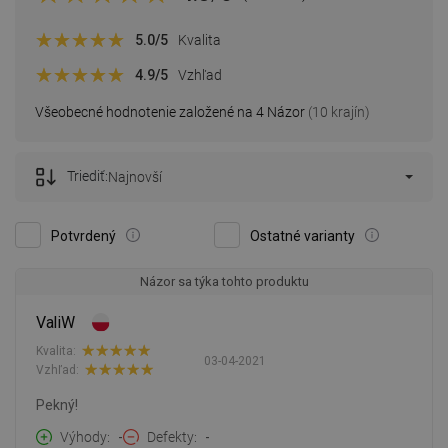
5.0
/5
Kvalita
4.9
/5
Vzhľad
Všeobecné hodnotenie založené na 4 Názor
(10 krajín)
Triediť:
Najnovší
Potvrdený
Ostatné varianty
Názor sa týka tohto produktu
ValiW
Kvalita:
03-04-2021
Vzhľad:
Pekný!
Výhody
-
Defekty
-