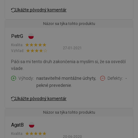
Ukážte pôvodný komentár
Názor sa týka tohto produktu
PetrG
Kvalita:
27-01-2021
Vzhľad:
Páči sa mi tento druh zakončenia a myslím si, že sa osvedčí
všade.
Výhody
nastaviteľné montážne úchyty,
Defekty
-
pekné prevedenie.
Ukážte pôvodný komentár
Názor sa týka tohto produktu
AgatB
Kvalita:
20-06-2020