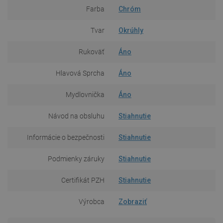
Farba
Chróm
Tvar
Okrúhly
Rukoväť
Áno
Hlavová Sprcha
Áno
Mydlovnička
Áno
Návod na obsluhu
Stiahnutie
Informácie o bezpečnosti
Stiahnutie
Podmienky záruky
Stiahnutie
Certifikát PZH
Stiahnutie
Výrobca
Zobraziť