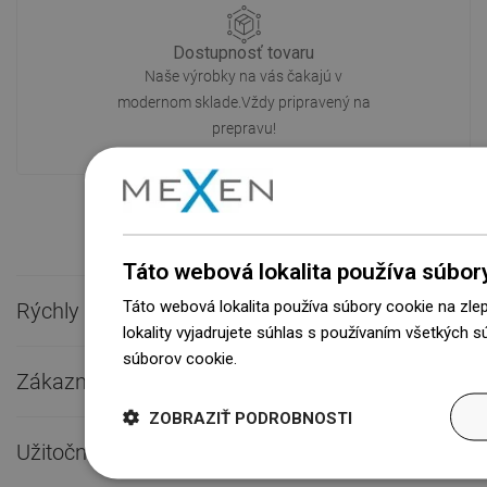
Dostupnosť tovaru
Naše výrobky na vás čakajú v
modernom sklade.Vždy pripravený na
prepravu!
Táto webová lokalita používa súbor
Táto webová lokalita používa súbory cookie na zle
Rýchly kontakt

lokality vyjadrujete súhlas s používaním všetkých 
súborov cookie.
Dowiedz się więcej
Zákaznícky servis

ZOBRAZIŤ PODROBNOSTI
Užitočné odkazy
