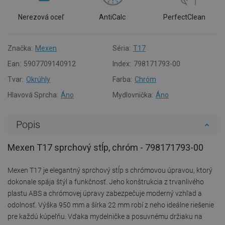
Nerezová oceľ
AntiCalc
PerfectClean
Značka:
Mexen
Séria:
T17
Ean:
5907709140912
Index:
798171793-00
Tvar:
Okrúhly
Farba:
Chróm
Hlavová Sprcha:
Áno
Mydlovnička:
Áno
Popis
Mexen T17 sprchový stĺp, chróm - 798171793-00
Mexen T17 je elegantný sprchový stĺp s chrómovou úpravou, ktorý
dokonale spája štýl a funkčnosť. Jeho konštrukcia z trvanlivého
plastu ABS a chrómovej úpravy zabezpečuje moderný vzhľad a
odolnosť. Výška 950 mm a šírka 22 mm robí z neho ideálne riešenie
pre každú kúpeľňu. Vďaka mydelničke a posuvnému držiaku na