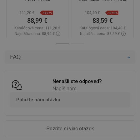
111,20 €
104,40 €
-19,97%
-19,93%
88,99 €
83,59 €
Katalógová cena:
111,20 €
Katalógová cena:
104,40 €
Najnižšia cena: 88,99 €
Najnižšia cena: 83,59 €
Dostupnosť:
2026-09-08
Dostupnosť:
2026-09-08
Do košíka
Do košíka
FAQ
Porovnaj
favorite_border
Obľúbené
Porovnaj
favorite_border
Obľúbené
Nenašli ste odpoveď?
Napíš nám
Položte nám otázku
Pozrite si viac otázok