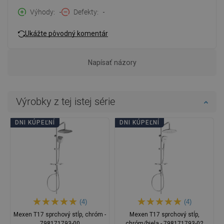
Výhody
-
Defekty
-
Ukážte pôvodný komentár
Napísať názory
Výrobky z tej istej série
DNI KÚPEĽNÍ
DNI KÚPEĽNÍ
(4)
(4)
Mexen T17 sprchový stĺp, chróm -
Mexen T17 sprchový stĺp,
798171793-00
chróm/biela - 798171793-02