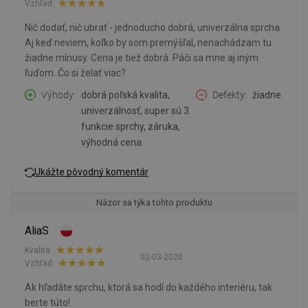
Vzhľad:
Nič dodať, nič ubrať - jednoducho dobrá, univerzálna sprcha.
Aj keď neviem, koľko by som premýšľal, nenachádzam tu
žiadne mínusy. Cena je tiež dobrá. Páči sa mne aj iným
ľuďom. Čo si želať viac?
Výhody
dobrá poľská kvalita,
Defekty
žiadne.
univerzálnosť, super sú 3
funkcie sprchy, záruka,
výhodná cena.
Ukážte pôvodný komentár
Názor sa týka tohto produktu
AliaS
Kvalita:
02-03-2020
Vzhľad:
Ak hľadáte sprchu, ktorá sa hodí do každého interiéru, tak
berte túto!