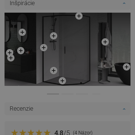
Inšpirácie
Recenzie
4.8
/5
(4 Názor)