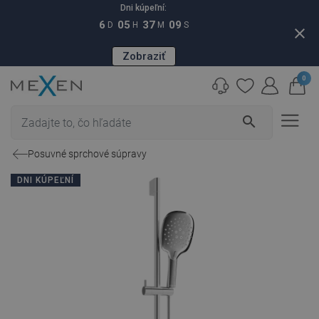
Dni kúpeľní:
6
05
37
09
D
H
M
S
close
Zobraziť
0
search
Posuvné sprchové súpravy
DNI KÚPEĽNÍ