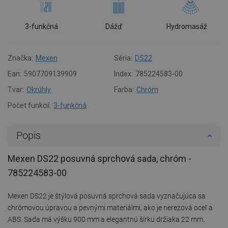
3-funkčná
Dážď
Hydromasáž
Značka:
Mexen
Séria:
DS22
Ean:
5907709139909
Index:
785224583-00
Tvar:
Okrúhly
Farba:
Chróm
Počet funkcií:
3-funkčná
Popis
Mexen DS22 posuvná sprchová sada, chróm -
785224583-00
Mexen DS22 je štýlová posuvná sprchová sada vyznačujúca sa
chrómovou úpravou a pevnými materiálmi, ako je nerezová oceľ a
ABS. Sada má výšku 900 mm a elegantnú šírku držiaka 22 mm.