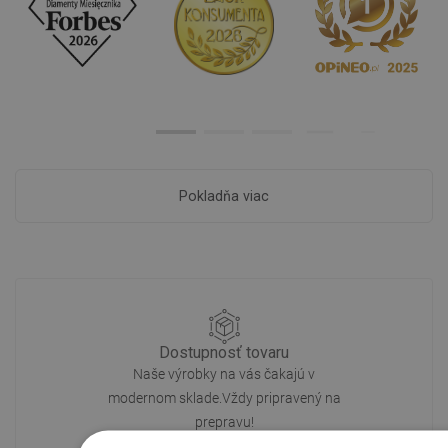
Pokladňa viac
Dostupnosť tovaru
Naše výrobky na vás čakajú v
modernom sklade.Vždy pripravený na
prepravu!