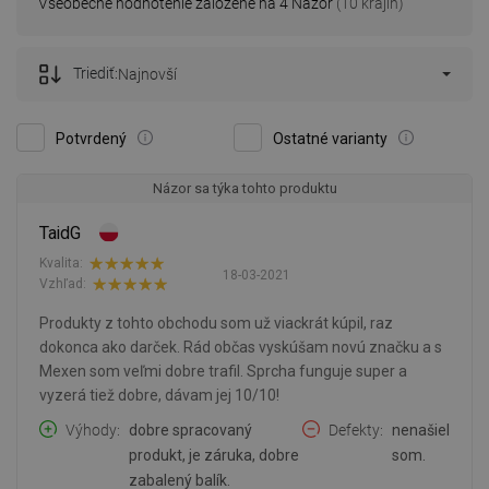
Všeobecné hodnotenie založené na 4 Názor
(10 krajín)
Triediť:
Najnovší
Potvrdený
Ostatné varianty
Názor sa týka tohto produktu
TaidG
Kvalita:
18-03-2021
Vzhľad:
Produkty z tohto obchodu som už viackrát kúpil, raz
dokonca ako darček. Rád občas vyskúšam novú značku a s
Mexen som veľmi dobre trafil. Sprcha funguje super a
vyzerá tiež dobre, dávam jej 10/10!
Výhody
dobre spracovaný
Defekty
nenašiel
produkt, je záruka, dobre
som.
zabalený balík.