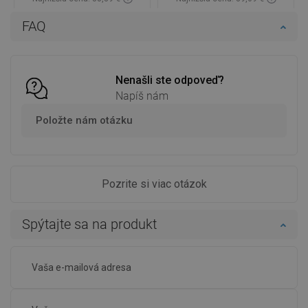
Dostupnosť:
Na sklade
Dostupnosť:
Na sklade
FAQ
Do košíka
Do košíka
Porovnaj
favorite_border
Obľúbené
Porovnaj
favorite_border
Obľúbené
Nenašli ste odpoveď?
Napíš nám
Položte nám otázku
Pozrite si viac otázok
Spýtajte sa na produkt