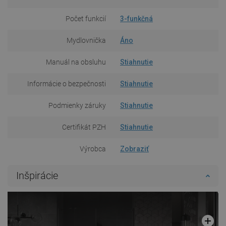
Počet funkcií
3-funkčná
Mydlovnička
Áno
Manuál na obsluhu
Stiahnutie
Informácie o bezpečnosti
Stiahnutie
Podmienky záruky
Stiahnutie
Certifikát PZH
Stiahnutie
Výrobca
Zobraziť
Inšpirácie