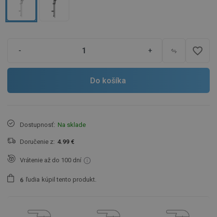
favorite_border
-
+
Do košíka
Dostupnosť:
Na sklade
Doručenie z:
4.99 €
Vrátenie až do 100 dní
ľudia
kúpil tento produkt.
6