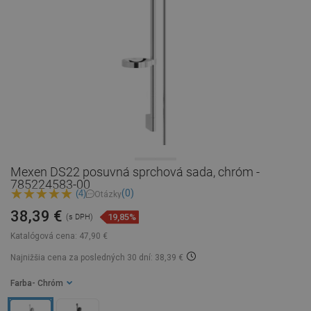
Mexen DS22 posuvná sprchová sada, chróm -
785224583-00
(0)
(4)
Otázky
38,39 €
19,85%
(s DPH)
Katalógová cena:
47,90 €
Najnižšia cena za posledných 30 dní: 38,39 €
Farba
- Chróm