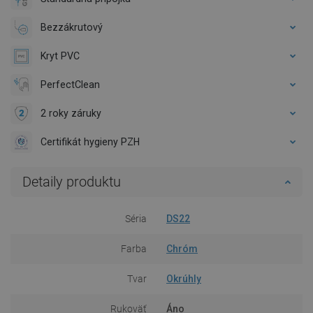
Bezzákrutový
Kryt PVC
PerfectClean
2 roky záruky
Certifikát hygieny PZH
Detaily produktu
Séria
DS22
Farba
Chróm
Tvar
Okrúhly
Rukoväť
Áno