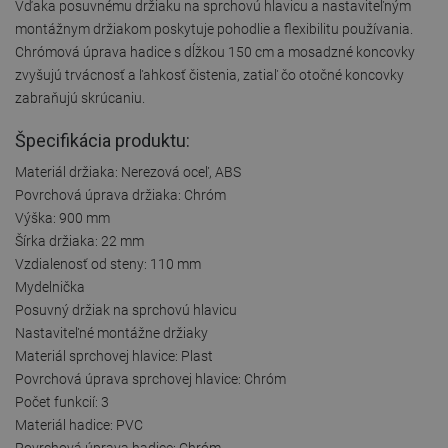
Vďaka posuvnému držiaku na sprchovú hlavicu a nastaviteľným
montážnym držiakom poskytuje pohodlie a flexibilitu používania.
Chrómová úprava hadice s dĺžkou 150 cm a mosadzné koncovky
zvyšujú trvácnosť a ľahkosť čistenia, zatiaľ čo otočné koncovky
zabraňujú skrúcaniu.
Špecifikácia produktu:
Materiál držiaka: Nerezová oceľ, ABS
Povrchová úprava držiaka: Chróm
Výška: 900 mm
Šírka držiaka: 22 mm
Vzdialenosť od steny: 110 mm
Mydelnička
Posuvný držiak na sprchovú hlavicu
Nastaviteľné montážne držiaky
Materiál sprchovej hlavice: Plast
Povrchová úprava sprchovej hlavice: Chróm
Počet funkcií: 3
Materiál hadice: PVC
Povrchová úprava hadice: Chróm