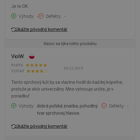
Je to OK
Výhody
-
Defekty
-
Ukážte pôvodný komentár
Názor sa týka tohto produktu
ViolW
Kvalita:
09-12-2019
Vzhľad:
Tento sprchový kút by sa vlastne hodil do každej kúpeľne,
pretože je skôr univerzálny. Mne vyhovuje určite, je v
poriadku!
Výhody
dobrá poľská značka, pohodlný
Defekty
-
tvar sprchovej hlavice.
Ukážte pôvodný komentár