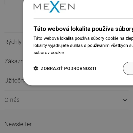
Táto webová lokalita používa súbor
Táto webová lokalita používa súbory cookie na zle
Rýchly kontakt

lokality vyjadrujete súhlas s používaním všetkých 
súborov cookie.
Dowiedz się więcej
Zákaznícky servis

ZOBRAZIŤ PODROBNOSTI
Užitočné odkazy

O nás

Newsletter