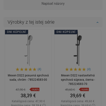
Napísať názory
Výrobky z tej istej série
DNI KÚPEĽNÍ
DNI KÚPEĽNÍ
(4)
(4)
Mexen DS22 posuvná sprchová
Mexen DS22 nastaviteľná
sada, chróm - 785224583-00
sprchová súprava, čierna -
785224583-70
47,90 €
49,60 €
-19,85%
-19,98%
38,39 €
39,69 €
Katalógová cena:
47,90 €
Katalógová cena:
49,60 €
Najnižšia cena: 38,39 €
Najnižšia cena: 39,69 €