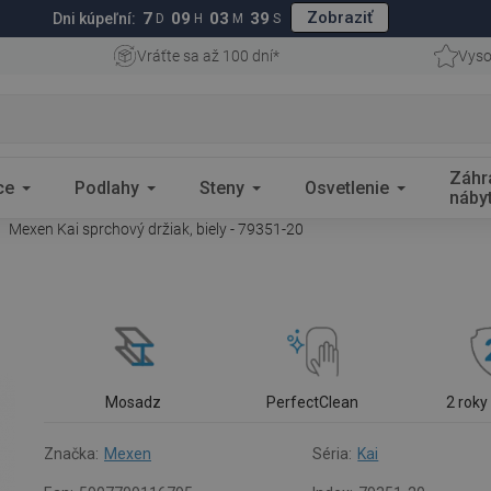
Zobraziť
7
09
03
38
Dni kúpeľní:
D
H
M
S
Vráťte sa až 100 dní*
Vyso
Záhr
ce
Podlahy
Steny
Osvetlenie
náby
Mexen Kai sprchový držiak, biely - 79351-20
Mosadz
PerfectClean
2 roky
Značka:
Mexen
Séria:
Kai