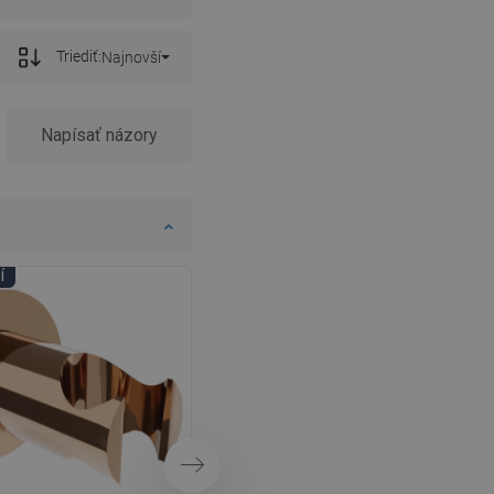
Triediť:
Najnovší
lne atraktívny a za