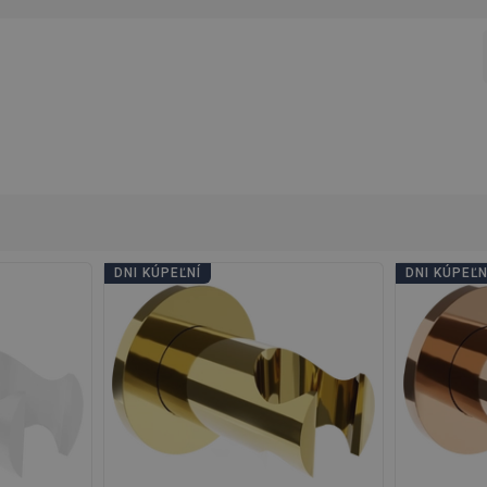
Názor sa týka tohto produktu
DonaB
s a nekoroduje, nematuje a je odolný voči poškrabaniu. Navyše je vizuá
Defekty
-
Názor sa týka tohto produktu
NataS
Defekty
-