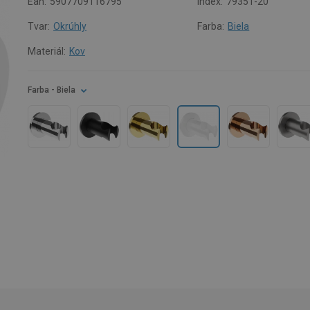
Ean:
5907709116795
Index:
79351-20
Tvar:
Okrúhly
Farba:
Biela
Materiál:
Kov
Farba
- Biela