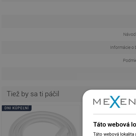
Návod 
Informácie o 
Podmie
Tiež by sa ti páčil
DNI KÚPEĽNÍ
DNI KÚPEĽNÍ
Táto webová lo
Táto webová lokalita