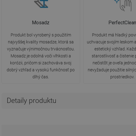
Mosadz
PerfectClea
Produkt bol vyrobený s použitím
Produkt má hladký povr
najvyššej kvality mosadze, ktorá sa
uchvacuje svojím leskom 
vyznačuje výnimočnou trvácnosťou.
estetický vzhľad. Ka
Mosadz je odolná voči vlhkosti a
starostlivosť a čistenie
korózii, pričom si zachováva svoj
nečistôt je oveľa jedno
dobrý vzhľad a vysokú funkčnosť po
nevyžaduje použitie silnýc
dlhý čas.
prostriedkov.
Detaily produktu