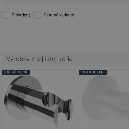
Potvrdený
Ostatné varianty
Kvalita:
Vzhľad:
23-03-2021
Môžem odporučiť tento držiak na sprchu, pretože ho mám už dlhší ča
dobrú cenu.
Výhody
dizajn, cena, kvalita.
Ukážte pôvodný komentár
Kvalita:
Vzhľad:
13-02-2021
Odporúčam!
Výhody
jednoduchá montáž.