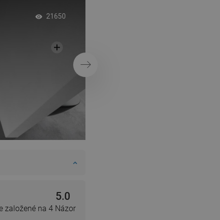
DANISH
Vaňa s paravánom 
21650
SWEDISH
industriálnom štýle
FINNISH
PORTUGUESE
Ďalej
CROATIAN
GREEK
SLOVENIAN
5.0
e založené na 4 Názor