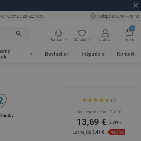
close
ké recenzie zákazníkov
Najlepšia cena/kvalita
0
search
Pomocník
Obľúbené
Účtovať
Vozík
adný
Bestselleri
Inšpirácie
Kontakt
tok
Mexen Kai sprchový držiak,
(4)
biely - 79351-20
Katalógová cena:
17,10 €
 záruky
13,69 €
(s DPH)
Lacnejšie
3,41 €
19,94%