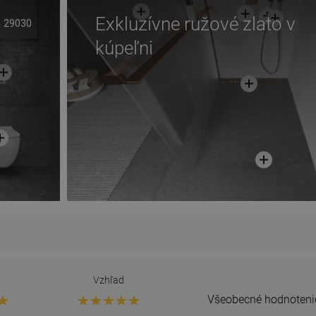
Exkluzívne ružové zlato v
29030
kúpeľni
Vzhľad
Všeobecné hodnoteni