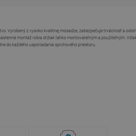
tvo. Vyrobený z vysoko kvalitnej mosadze, zabezpečuje trvácnosť a odolno
 a nástenná montáž robia držiak ľahko montovateľným a použiteľným. 
dne do každého usporiadania sprchového priestoru.