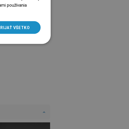
ENGLISH
ami používania
SLOVAK
LITHUANIAN
RIJAŤ VŠETKO
ROMANIAN
HUNGARIAN
FRENCH
ITALIAN
SPANISH
UKRAINIAN
BULGARIAN
ESTONIAN
DUTCH
LATVIAN