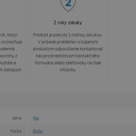
n
2 roky záruky
ch, ktorý
Produkt je pokrytý 2-ročnou zárukou.
a zvýrazňuje
V prípade problémov s kúpeným
ždodenná
produktom odporúčame kontaktovať
 povrchu z
nás prostredníctvom kontaktného
duchšie a
formulára alebo telefonicky na čísle
h čistiacich
infolinky.
Séria
Kai
Farba
Biela