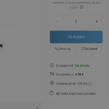
Najnižšia cena za posledných 30 dní:
13,69 €
-
+
Do košíka
favorite_border
Obľúbené
Porovnaj
Dostupnosť:
Na sklade
Doručenie z:
4.99 €
Vrátenie až do 100 dní
ľudia
kúpil tento produkt.
6
3