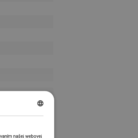
POLISH
CZECH
GERMAN
žívaním našej webovej