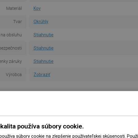
Materiál
Kov
Tvar
Okrúhly
na obsluhu
Stiahnutie
bezpečnosti
Stiahnutie
nky záruky
Stiahnutie
Výrobca
Zobraziť
DNI KÚPEĽNÍ
kalita používa súbory cookie.
 používa súbory cookie na zlepšenie používateľskej skúsenosti. Pou