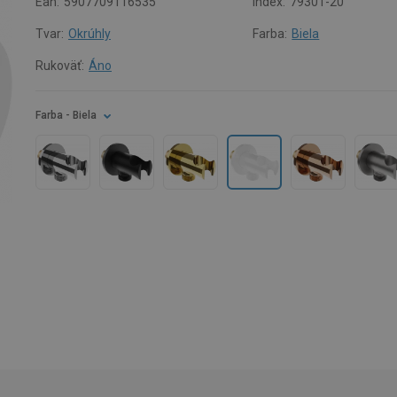
Ean:
5907709116535
Index:
79301-20
Tvar:
Okrúhly
Farba:
Biela
Rukoväť:
Áno
Farba
- Biela