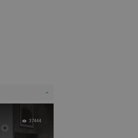
DANISH
SWEDISH
FINNISH
PORTUGUESE
CROATIAN
GREEK
SLOVENIAN
Kúpeľňa v štýle gla
37444