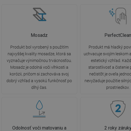
Mosadz
PerfectClea
Produkt bol vyrobený s použitím
Produkt má hladký povr
najvyššej kvality mosadze, ktorá sa
uchvacuje svojím leskom 
vyznačuje výnimočnou trvácnosťou.
estetický vzhľad. Ka
Mosadz je odolná voči vlhkosti a
starostlivosť a čistenie
korózii, pričom si zachováva svoj
nečistôt je oveľa jedno
dobrý vzhľad a vysokú funkčnosť po
nevyžaduje použitie silnýc
dlhý čas.
prostriedkov.
Odolnosť voči matovaniu a
2 roky záruk