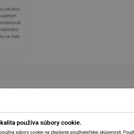
ou zárukou.
 kúpeným
ontaktovať
ntaktného
ky na čísle
Séria
Kai
Farba
Biela
Tvar
Okrúhly
kalita používa súbory cookie.
Rukoväť
Áno
 používa súbory cookie na zlepšenie používateľskej skúsenosti. Pou