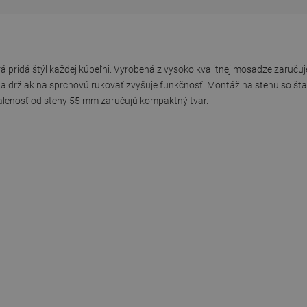
á pridá štýl každej kúpeľni. Vyrobená z vysoko kvalitnej mosadze zaručuj
om a držiak na sprchovú rukoväť zvyšuje funkčnosť. Montáž na stenu so š
alenosť od steny 55 mm zaručujú kompaktný tvar.