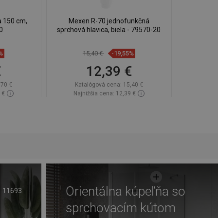
a 150 cm,
Mexen R-70 jednofunkčná
0
sprchová hlavica, biela - 79570-20
%
15,40 €
-19,55%
€
12,39 €
,70 €
Katalógová cena:
15,40 €
 €
Najnižšia cena: 12,39 €
lade
Dostupnosť:
Na sklade
Do košíka
ľúbené
Porovnaj
favorite_border
Obľúbené
Orientálna kúpeľňa so
11693
sprchovacím kútom