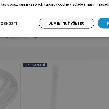
súhlas s používaním všetkých súborov cookie v súlade s našimi zásad
na obsluhu
Stiahnutie
edz się więcej
 informácie
Stiahnutie
ROBNOSTI
ODMIETNUŤ VŠETKO
P
nky záruky
Stiahnutie
Výrobca
Zobraziť
DNI KÚPEĽNÍ