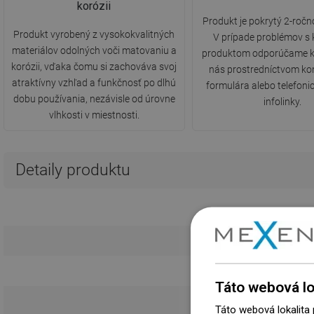
korózii
Produkt je pokrytý 2-ročn
Produkt vyrobený z vysokokvalitných
V prípade problémov s
materiálov odolných voči matovaniu a
produktom odporúčame k
korózii, vďaka čomu si zachováva svoj
nás prostredníctvom ko
atraktívny vzhľad a funkčnosť po dlhú
formulára alebo telefonic
dobu používania, nezávisle od úrovne
infolinky.
vlhkosti v miestnosti.
Detaily produktu
Táto webová lo
Táto webová lokalita