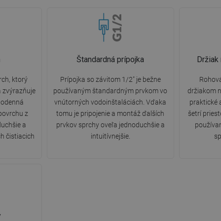
n
Štandardná prípojka
Držiak
ch, ktorý
Prípojka so závitom 1/2" je bežne
Rohová
a zvýrazňuje
používaným štandardným prvkom vo
držiakom n
ždodenná
vnútorných vodoinštaláciách. Vďaka
praktické 
 povrchu z
tomu je pripojenie a montáž ďalších
šetrí prie
duchšie a
prvkov sprchy oveľa jednoduchšie a
používan
h čistiacich
intuitívnejšie.
sp
y