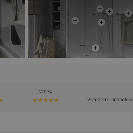
Vzhľad
Všeobecné hodnoteni