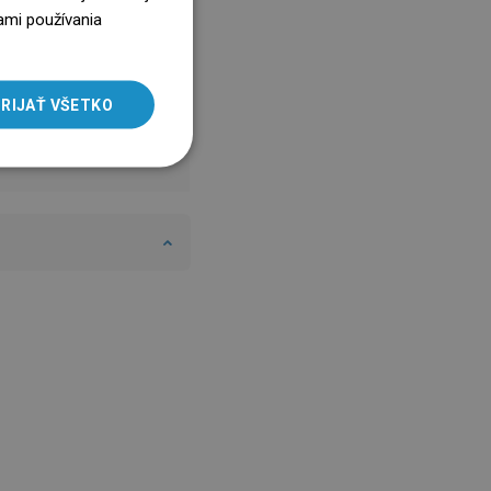
ENGLISH
ami používania
SLOVAK
LITHUANIAN
RIJAŤ VŠETKO
ROMANIAN
HUNGARIAN
FRENCH
ITALIAN
SPANISH
UKRAINIAN
BULGARIAN
ESTONIAN
DUTCH
LATVIAN