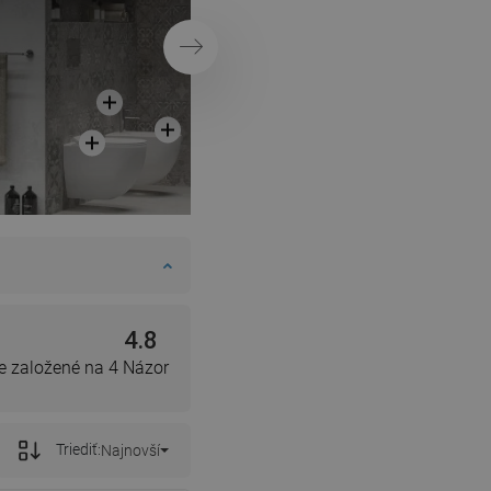
Ďalej
4.8
e založené na 4 Názor
Triediť:
Najnovší