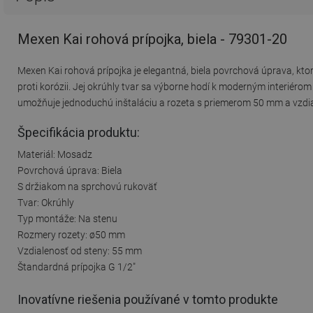
Mexen Kai rohová prípojka, biela - 79301-20
Mexen Kai rohová prípojka je elegantná, biela povrchová úprava, ktor
proti korózii. Jej okrúhly tvar sa výborne hodí k moderným interiér
umožňuje jednoduchú inštaláciu a rozeta s priemerom 50 mm a vzdi
Špecifikácia produktu:
Materiál: Mosadz
Povrchová úprava: Biela
S držiakom na sprchovú rukoväť
Tvar: Okrúhly
Typ montáže: Na stenu
Rozmery rozety: ø50 mm
Vzdialenosť od steny: 55 mm
Štandardná prípojka G 1/2"
Inovatívne riešenia používané v tomto produkte