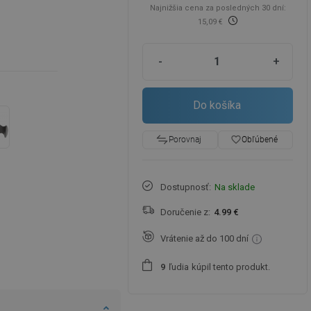
Najnižšia cena za posledných 30 dní:
15,09 €
-
+
Do košíka
favorite_border
Obľúbené
Porovnaj
Dostupnosť:
Na sklade
Doručenie z:
4.99 €
Vrátenie až do 100 dní
ľudia
kúpil tento produkt.
9