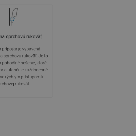
 na sprchovú rukoväť
 prípojka je vybavená
a sprchovú rukoväť. Je to
a pohodlné riešenie, ktoré
stor a uľahčuje každodenné
ie rýchlym prístupom k
rchovej rukoväti.