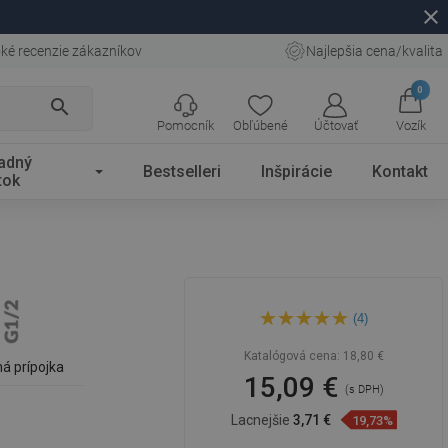
close
ké recenzie zákazníkov
Najlepšia cena/kvalita
0
search
Pomocník
Obľúbené
Účtovať
Vozík
adný
Bestselleri
Inšpirácie
Kontakt
tok
Mexen Kai rohová prípojka,
(4)
biela - 79301-20
Katalógová cena:
18,80 €
á prípojka
15,09 €
(s DPH)
Lacnejšie
3,71 €
19,73%