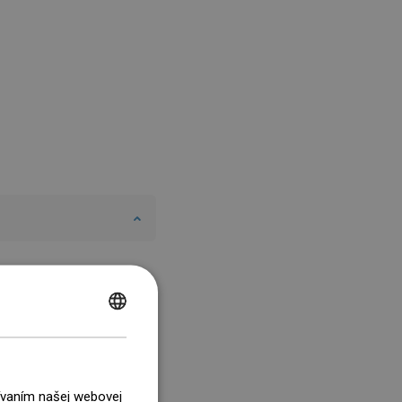
POLISH
CZECH
GERMAN
žívaním našej webovej