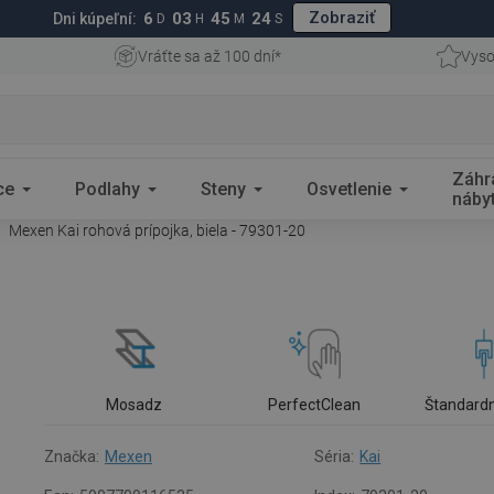
Zobraziť
6
03
45
23
Dni kúpeľní:
D
H
M
S
Vráťte sa až 100 dní*
Vyso
Záhr
ce
Podlahy
Steny
Osvetlenie
náby
Mexen Kai rohová prípojka, biela - 79301-20
Mosadz
PerfectClean
Štandardn
Značka:
Mexen
Séria:
Kai