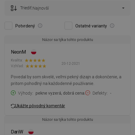
Triediť:
Najnovší
Potvrdený
Ostatné varianty
Názor sa týka tohto produktu
NeonM
Kvalita:
20-12-2021
Vzhľad:
Povedal by som skvelé, veľmi pekný dizajn a dokončenie, a
pritom pohodlný na každodenné používanie.
Výhody
pekne vyzerá, dobrá cena.
Defekty
-
Ukážte pôvodný komentár
Názor sa týka tohto produktu
DariW