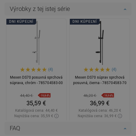
Výrobky z tej istej série
DNI KÚPEĽNÍ
DNI KÚPEĽNÍ
(4)
(4)
Mexen DS70 posuvná sprchová
Mexen DS70 súprav sprchová
súprava, chróm - 785704583-00
posuvná, čierna - 785704583-70
44,40 €
46,20 €
-19,84%
-19,94%
35,59 €
36,99 €
Katalógová cena:
44,40 €
Katalógová cena:
46,20 €
Najnižšia cena: 35,59 €
Najnižšia cena: 36,99 €
Dostupnosť:
Na sklade
Dostupnosť:
Na sklade
FAQ
Do košíka
Do košíka