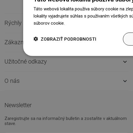
Táto webová lokalita používa súbory cookie na zle
lokality vyjadrujete súhlas s používaním všetkých 
Rýchly kontakt

súborov cookie.
Dowiedz się więcej
ZOBRAZIŤ PODROBNOSTI
Zákaznícky servis

Užitočné odkazy

O nás

Newsletter
Zaregistrujte sa na informačný bulletin a zostaňte v aktuálnom
stave.