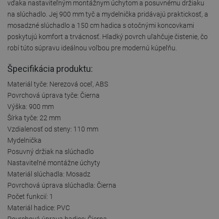
vďaka nastaviteľným montážnym úchytom a posuvnému držiaku
na slúchadlo. Jej 900 mm tyč a mydelnička pridávajú praktickosť, a
mosadzné slúchadlo a 150 cm hadica s otočnými koncovkami
poskytujú komfort a trvácnosť. Hladký povrch uľahčuje čistenie, čo
robí túto súpravu ideálnou voľbou pre modernú kúpeľňu.
Špecifikácia produktu:
Materiál tyče: Nerezová oceľ, ABS
Povrchová úprava tyče: Čierna
Výška: 900 mm
Šírka tyče: 22 mm
Vzdialenosť od steny: 110 mm
Mydelnička
Posuvný držiak na slúchadlo
Nastaviteľné montážne úchyty
Materiál slúchadla: Mosadz
Povrchová úprava slúchadla: Čierna
Počet funkcií: 1
Materiál hadice: PVC
Povrchová úprava hadice: Čierna