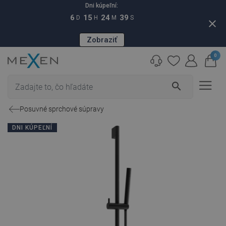
Dni kúpeľní:
6
15
24
38
D
H
M
S
close
Zobraziť
0
search
Posuvné sprchové súpravy
DNI KÚPEĽNÍ