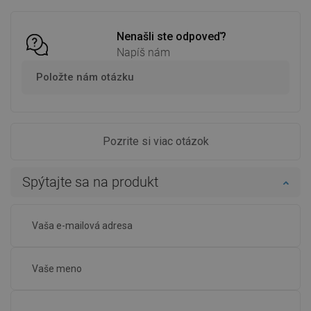
Porovnaj
favorite_border
Obľúbené
Porovnaj
favorite_border
Obľúbené
Nenašli ste odpoveď?
Napíš nám
Položte nám otázku
Pozrite si viac otázok
Spýtajte sa na produkt