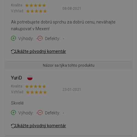
Kvalita:
08-08-2021
Vzhľad:
Ak potrebujete dobrú sprchu za dobrú cenu, neváhajte
nakupovať v Mexen!
Výhody
-
Defekty
-
Ukážte pôvodný komentár
Názor sa týka tohto produktu
YuriD
Kvalita:
23-01-2021
Vzhľad:
Skvelé
Výhody
-
Defekty
-
Ukážte pôvodný komentár