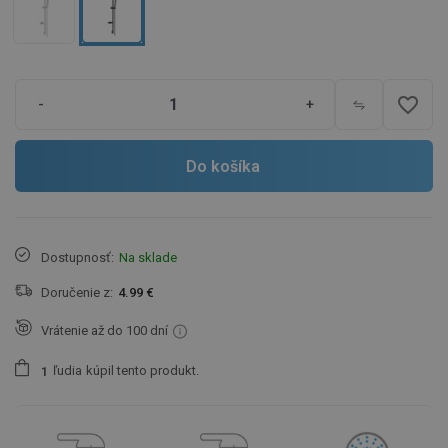
favorite_border
-
+
Do košíka
Dostupnosť:
Na sklade
Doručenie z:
4.99 €
Vrátenie až do 100 dní
ľudia
kúpil tento produkt.
1