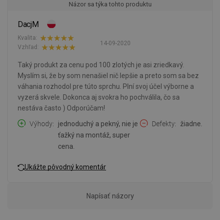
Názor sa týka tohto produktu
DacjM
Kvalita:
14-09-2020
Vzhľad:
Taký produkt za cenu pod 100 zlotých je asi zriedkavý.
Myslím si, že by som nenašiel nič lepšie a preto som sa bez
váhania rozhodol pre túto sprchu. Plní svoj účel výborne a
vyzerá skvele. Dokonca aj svokra ho pochválila, čo sa
nestáva často ) Odporúčam!
Výhody
jednoduchý a pekný, nie je
Defekty
žiadne.
ťažký na montáž, super
cena.
Ukážte pôvodný komentár
Napísať názory