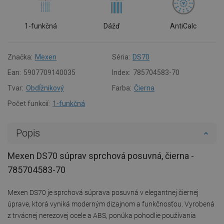
1-funkčná
Dážď
AntiCalc
Značka:
Mexen
Séria:
DS70
Ean:
5907709140035
Index:
785704583-70
Tvar:
Obdĺžnikový
Farba:
Čierna
Počet funkcií:
1-funkčná
Popis
Mexen DS70 súprav sprchová posuvná, čierna -
785704583-70
Mexen DS70 je sprchová súprava posuvná v elegantnej čiernej
úprave, ktorá vyniká moderným dizajnom a funkčnosťou. Vyrobená
z trvácnej nerezovej ocele a ABS, ponúka pohodlie používania