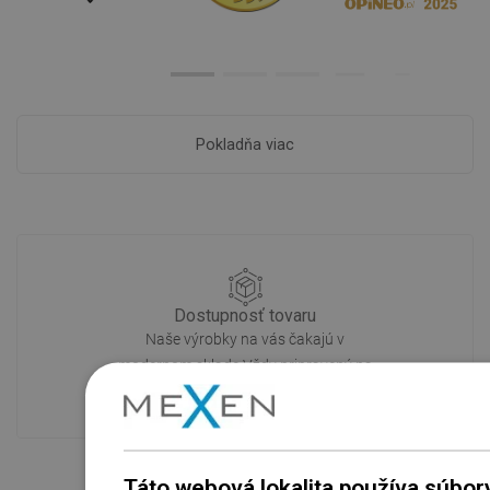
Pokladňa viac
Dostupnosť tovaru
Naše výrobky na vás čakajú v
modernom sklade.Vždy pripravený na
prepravu!
Táto webová lokalita používa súbor