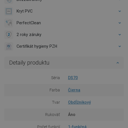
Kryt PVC
PerfectClean
2 roky záruky
Certifikát hygieny PZH
Detaily produktu
Séria
DS70
Farba
Čierna
Tvar
Obdĺžnikový
Rukoväť
Áno
Počet funkcií
1-funkčná