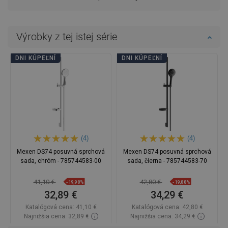
Výrobky z tej istej série
DNI KÚPEĽNÍ
DNI KÚPEĽNÍ
(4)
(4)
Mexen DS74 posuvná sprchová
Mexen DS74 posuvná sprchová
sada, chróm - 785744583-00
sada, čierna - 785744583-70
41,10 €
42,80 €
-19,98%
-19,88%
32,89 €
34,29 €
Katalógová cena:
41,10 €
Katalógová cena:
42,80 €
Najnižšia cena: 32,89 €
Najnižšia cena: 34,29 €
Dostupnosť:
Na sklade
Dostupnosť:
Na sklade