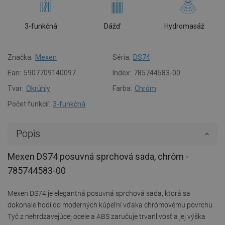
3-funkčná
Dážď
Hydromasáž
Značka:
Mexen
Séria:
DS74
Ean:
5907709140097
Index:
785744583-00
Tvar:
Okrúhly
Farba:
Chróm
Počet funkcií:
3-funkčná
Popis
Mexen DS74 posuvná sprchová sada, chróm -
785744583-00
Mexen DS74 je elegantná posuvná sprchová sada, ktorá sa
dokonale hodí do moderných kúpeľní vďaka chrómovému povrchu.
Tyč z nehrdzavejúcej ocele a ABS zaručuje trvanlivosť a jej výška