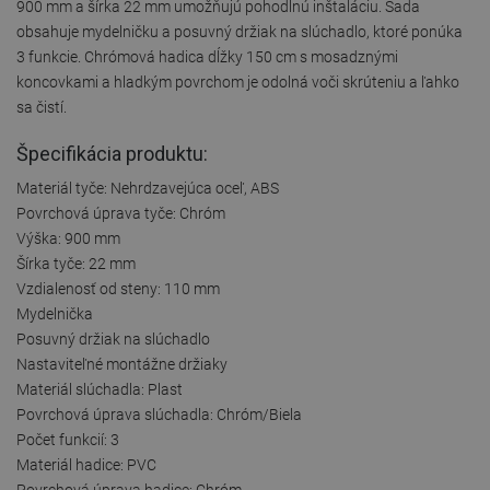
900 mm a šírka 22 mm umožňujú pohodlnú inštaláciu. Sada
obsahuje mydelničku a posuvný držiak na slúchadlo, ktoré ponúka
3 funkcie. Chrómová hadica dĺžky 150 cm s mosadznými
koncovkami a hladkým povrchom je odolná voči skrúteniu a ľahko
sa čistí.
Špecifikácia produktu:
Materiál tyče: Nehrdzavejúca oceľ, ABS
Povrchová úprava tyče: Chróm
Výška: 900 mm
Šírka tyče: 22 mm
Vzdialenosť od steny: 110 mm
Mydelnička
Posuvný držiak na slúchadlo
Nastaviteľné montážne držiaky
Materiál slúchadla: Plast
Povrchová úprava slúchadla: Chróm/Biela
Počet funkcií: 3
Materiál hadice: PVC
Povrchová úprava hadice: Chróm