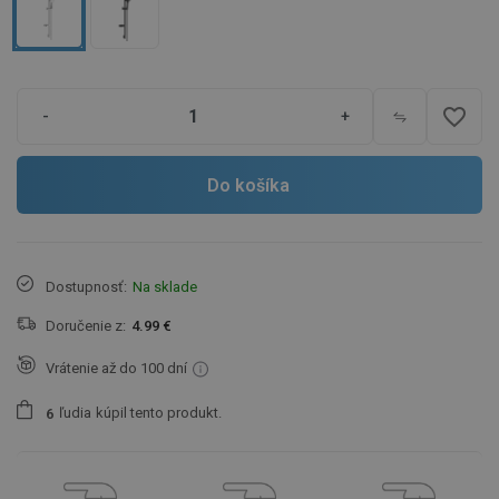
favorite_border
-
+
Do košíka
Dostupnosť:
Na sklade
Doručenie z:
4.99 €
Vrátenie až do 100 dní
ľudia
kúpil tento produkt.
6