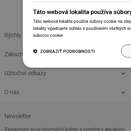
Táto webová lokalita používa súbor
Táto webová lokalita používa súbory cookie na zle
lokality vyjadrujete súhlas s používaním všetkých 
Rýchly kontakt

súborov cookie.
Dowiedz się więcej
ZOBRAZIŤ PODROBNOSTI
Zákaznícky servis

Užitočné odkazy

O nás

Newsletter
Zaregistrujte sa na informačný bulletin a zostaňte v aktuálnom