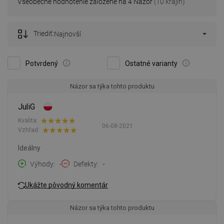
Všeobecné hodnotenie založené na 4 Názor
(10 krajín)
Triediť:
Najnovší
Potvrdený
Ostatné varianty
Názor sa týka tohto produktu
JuliG
Kvalita:
06-08-2021
Vzhľad:
Ideálny
Výhody
-
Defekty
-
Ukážte pôvodný komentár
Názor sa týka tohto produktu