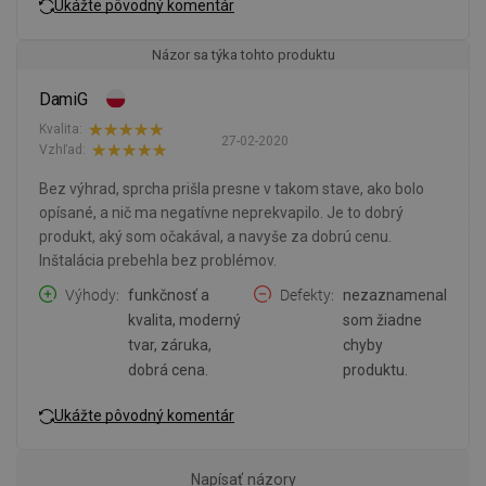
Ukážte pôvodný komentár
Názor sa týka tohto produktu
DamiG
Kvalita:
27-02-2020
Vzhľad:
Bez výhrad, sprcha prišla presne v takom stave, ako bolo
opísané, a nič ma negatívne neprekvapilo. Je to dobrý
produkt, aký som očakával, a navyše za dobrú cenu.
Inštalácia prebehla bez problémov.
Výhody
funkčnosť a
Defekty
nezaznamenal
kvalita, moderný
som žiadne
tvar, záruka,
chyby
dobrá cena.
produktu.
Ukážte pôvodný komentár
Napísať názory