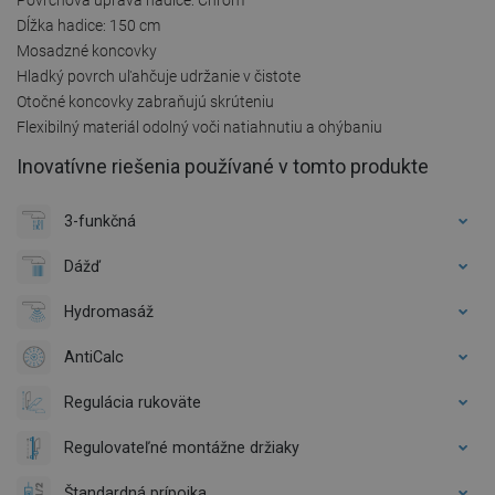
Dĺžka hadice: 150 cm
Mosadzné koncovky
Hladký povrch uľahčuje udržanie v čistote
Otočné koncovky zabraňujú skrúteniu
Flexibilný materiál odolný voči natiahnutiu a ohýbaniu
Inovatívne riešenia používané v tomto produkte
3-funkčná
Dážď
Hydromasáž
AntiCalc
Regulácia rukoväte
Regulovateľné montážne držiaky
Štandardná prípojka