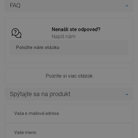
FAQ
Do košíka
Do košíka
Porovnaj
favorite_border
Obľúbené
Porovnaj
favorite_border
Obľúbené
Nenašli ste odpoveď?
Napíš nám
Položte nám otázku
Pozrite si viac otázok
Spýtajte sa na produkt