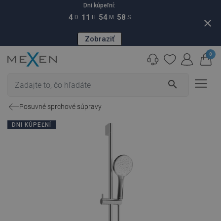
Dni kúpeľní:
4
11
54
57
D
H
M
S
close
Zobraziť
0
search
Posuvné sprchové súpravy
DNI KÚPEĽNÍ