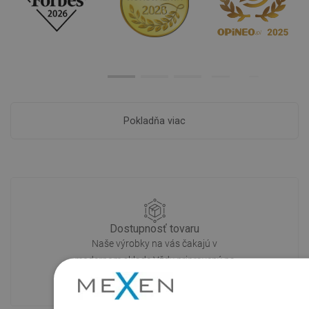
Pokladňa viac
Dostupnosť tovaru
Naše výrobky na vás čakajú v
modernom sklade.Vždy pripravený na
prepravu!