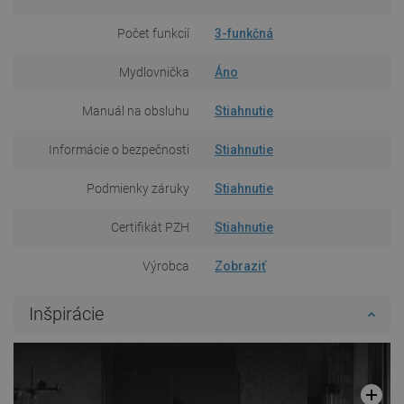
Počet funkcií
3-funkčná
Mydlovnička
Áno
Manuál na obsluhu
Stiahnutie
Informácie o bezpečnosti
Stiahnutie
Podmienky záruky
Stiahnutie
Certifikát PZH
Stiahnutie
Výrobca
Zobraziť
Inšpirácie