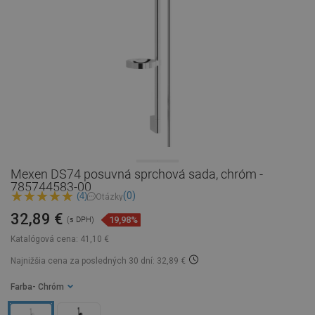
Mexen DS74 posuvná sprchová sada, chróm -
785744583-00
(0)
(4)
Otázky
32,89 €
19,98%
(s DPH)
Katalógová cena:
41,10 €
Najnižšia cena za posledných 30 dní: 32,89 €
Farba
- Chróm