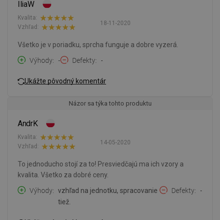
IliaW
Kvalita:
18-11-2020
Vzhľad:
Všetko je v poriadku, sprcha funguje a dobre vyzerá.
Výhody
-
Defekty
-
Ukážte pôvodný komentár
Názor sa týka tohto produktu
AndrK
Kvalita:
14-05-2020
Vzhľad:
To jednoducho stojí za to! Presviedčajú ma ich vzory a
kvalita. Všetko za dobré ceny.
Výhody
vzhľad na jednotku, spracovanie
Defekty
-
tiež.