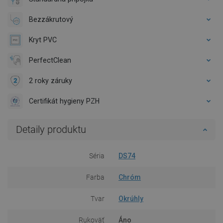
Bezzákrutový
Kryt PVC
PerfectClean
2 roky záruky
Certifikát hygieny PZH
Detaily produktu
Séria
DS74
Farba
Chróm
Tvar
Okrúhly
Rukoväť
Áno