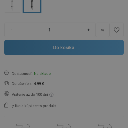
favorite_border
-
+
Do košíka
Dostupnosť:
Na sklade
Doručenie z:
4.99 €
Vrátenie až do 100 dní
ľudia
kúpil tento produkt.
7