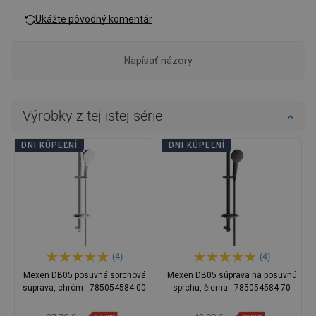
Ukážte pôvodný komentár
Napísať názory
Výrobky z tej istej série
DNI KÚPEĽNÍ
DNI KÚPEĽNÍ
(4)
(4)
Mexen DB05 posuvná sprchová
Mexen DB05 súprava na posuvnú
súprava, chróm - 785054584-00
sprchu, čierna - 785054584-70