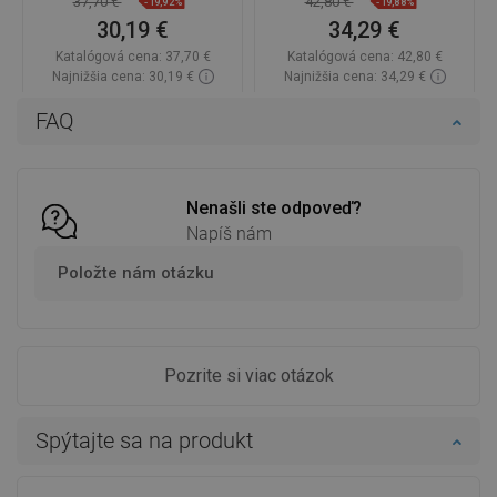
37,70 €
42,80 €
-19,92%
-19,88%
30,19 €
34,29 €
Katalógová cena:
37,70 €
Katalógová cena:
42,80 €
Najnižšia cena: 30,19 €
Najnižšia cena: 34,29 €
Dostupnosť:
Na sklade
Dostupnosť:
Na sklade
FAQ
Do košíka
Do košíka
Porovnaj
favorite_border
Obľúbené
Porovnaj
favorite_border
Obľúbené
Nenašli ste odpoveď?
Napíš nám
Položte nám otázku
Pozrite si viac otázok
Spýtajte sa na produkt