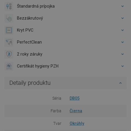
Štandardná prípojka
Bezzákrutový
Kryt PVC
PerfectClean
2 roky záruky
Certifikát hygieny PZH
Detaily produktu
Séria
DB05
Farba
Čierna
Tvar
Okrúhly