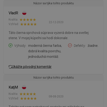
Názor sa týka tohto produktu
VladR
Kvalita:
22-12-2020
Vzhľad:
Táto čierna sprchová súprava vyzerá dobre na svetlej
stene. V mojej kúpeľni sa hodí dokonale.
Výhody
moderná čierna farba,
Defekty
žiadne.
dobrá kvalita povrchu,
jednoduchá montáž.
Ukážte pôvodný komentár
Názor sa týka tohto produktu
KatjM
Kvalita:
08-08-2020
Vzhľad:
Takýto set som potreboval, pretože mi záležalo na