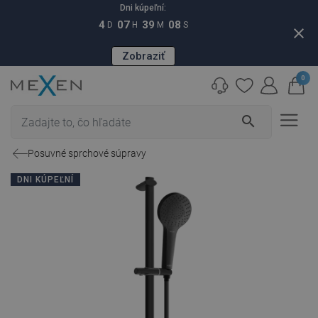
Dni kúpeľní:
4
07
39
07
D
H
M
S
close
Zobraziť
0
search
Posuvné sprchové súpravy
DNI KÚPEĽNÍ