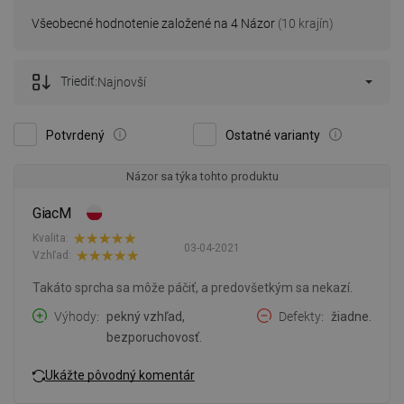
Všeobecné hodnotenie založené na 4 Názor
(10 krajín)
Triediť:
Najnovší
Potvrdený
Ostatné varianty
Názor sa týka tohto produktu
GiacM
Kvalita:
03-04-2021
Vzhľad:
Takáto sprcha sa môže páčiť, a predovšetkým sa nekazí.
Výhody
pekný vzhľad,
Defekty
žiadne.
bezporuchovosť.
Ukážte pôvodný komentár