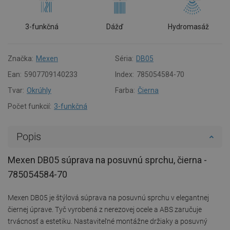
3-funkčná
Dážď
Hydromasáž
Značka:
Mexen
Séria:
DB05
Ean:
5907709140233
Index:
785054584-70
Tvar:
Okrúhly
Farba:
Čierna
Počet funkcií:
3-funkčná
Popis
Mexen DB05 súprava na posuvnú sprchu, čierna -
785054584-70
Mexen DB05 je štýlová súprava na posuvnú sprchu v elegantnej
čiernej úprave. Tyč vyrobená z nerezovej ocele a ABS zaručuje
trvácnosť a estetiku. Nastaviteľné montážne držiaky a posuvný