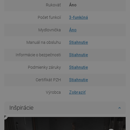
Rukoväť
Áno
Počet funkcií
3-funkčná
Mydlovnička
Áno
Manuál na obsluhu
Stiahnutie
Informácie o bezpečnosti
Stiahnutie
Podmienky záruky
Stiahnutie
Certifikát PZH
Stiahnutie
Výrobca
Zobraziť
Inšpirácie