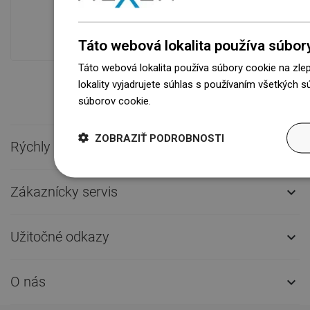
modernom sklade.Vždy pripravený na
prepravu!
Táto webová lokalita používa súbor
Táto webová lokalita používa súbory cookie na zle
lokality vyjadrujete súhlas s používaním všetkých 
súborov cookie.
Dowiedz się więcej
ZOBRAZIŤ PODROBNOSTI
Rýchly kontakt

Zákaznícky servis

Užitočné odkazy

O nás
