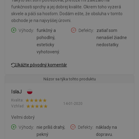
funkčnosti sprchy a jej dobrej kvalite. Okrem toho vyzerá
skvele a páči sa hosťom. Dodám ešte, že obsluha v tomto
obchode je na najvyššej úrovni.
Výhody
funkčný a
Defekty
zatiaľ som
pohodlný,
nenašiel žiadne
esteticky
nedostatky.
vyhotovený.
Ukážte pôvodný komentár
Názor sa týka tohto produktu
IslaJ
Kvalita:
14-01-2020
Vzhľad:
Veľmi dobrý
Výhody
nie príliš drahý,
Defekty
náklady na
pekný
dopravu.