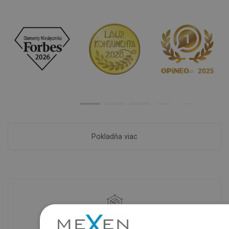
Pokladňa viac
Dostupnosť tovaru
Naše výrobky na vás čakajú v