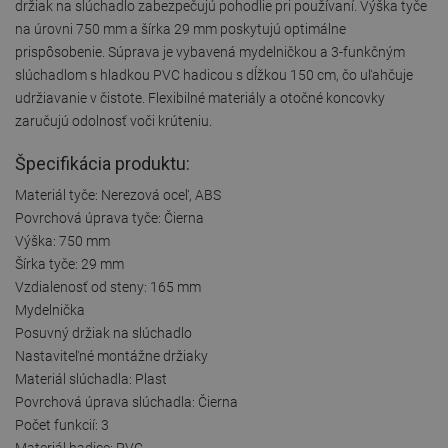
držiak na slúchadlo zabezpečujú pohodlie pri používaní. Výška tyče
na úrovni 750 mm a šírka 29 mm poskytujú optimálne
prispôsobenie. Súprava je vybavená mydelničkou a 3-funkčným
slúchadlom s hladkou PVC hadicou s dĺžkou 150 cm, čo uľahčuje
udržiavanie v čistote. Flexibilné materiály a otočné koncovky
zaručujú odolnosť voči krúteniu.
Špecifikácia produktu:
Materiál tyče: Nerezová oceľ, ABS
Povrchová úprava tyče: Čierna
Výška: 750 mm
Šírka tyče: 29 mm
Vzdialenosť od steny: 165 mm
Mydelnička
Posuvný držiak na slúchadlo
Nastaviteľné montážne držiaky
Materiál slúchadla: Plast
Povrchová úprava slúchadla: Čierna
Počet funkcií: 3
Materiál hadice: PVC