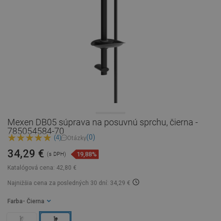
Mexen DB05 súprava na posuvnú sprchu, čierna -
785054584-70
(0)
(4)
Otázky
34,29 €
19,88%
(s DPH)
Katalógová cena:
42,80 €
Najnižšia cena za posledných 30 dní: 34,29 €
Farba
- Čierna