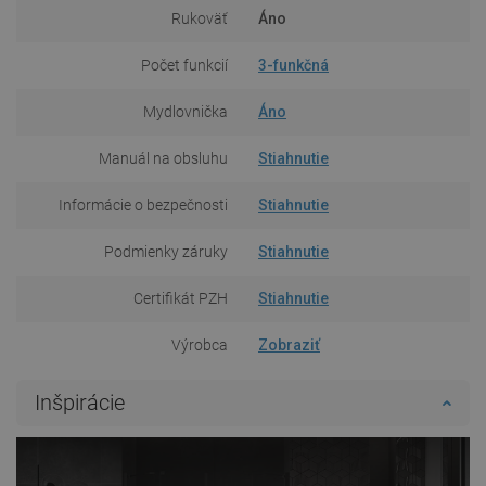
Rukoväť
Áno
Počet funkcií
3-funkčná
Mydlovnička
Áno
Manuál na obsluhu
Stiahnutie
Informácie o bezpečnosti
Stiahnutie
Podmienky záruky
Stiahnutie
Certifikát PZH
Stiahnutie
Výrobca
Zobraziť
Inšpirácie