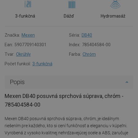
3-funkčná
Dážď
Hydromasáž
Značka:
Mexen
Séria:
DB40
Ean:
5907709140301
Index:
785404584-00
Tvar:
Okrúhly
Farba:
Chróm
Počet funkcií:
3-funkčná
Popis
Mexen DB40 posuvná sprchová súprava, chróm -
785404584-00
Mexen DB40 posuvná sprchová súprava, chróm, je ideálnym
riešením pre každého, kto si cení funkčnosť a eleganciu v kúpeľni.
Vyrobená z vysoko kvalitnej nehrdzavejúcej ocele a ABS, zaručuje