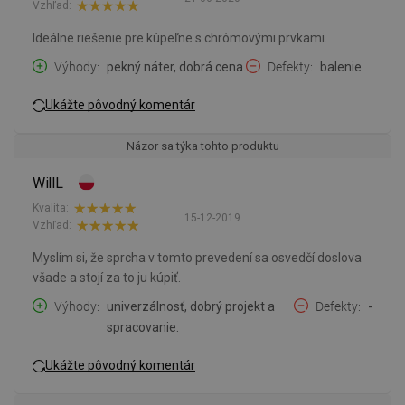
Vzhľad:
Ideálne riešenie pre kúpeľne s chrómovými prvkami.
Výhody
pekný náter, dobrá cena.
Defekty
balenie.
Ukážte pôvodný komentár
Názor sa týka tohto produktu
WillL
Kvalita:
15-12-2019
Vzhľad:
Myslím si, že sprcha v tomto prevedení sa osvedčí doslova
všade a stojí za to ju kúpiť.
Výhody
univerzálnosť, dobrý projekt a
Defekty
-
spracovanie.
Ukážte pôvodný komentár