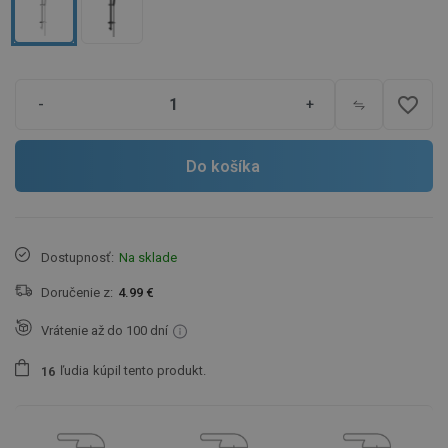
favorite_border
-
+
Do košíka
Dostupnosť:
Na sklade
Doručenie z:
4.99 €
Vrátenie až do 100 dní
ľudia
kúpil tento produkt.
1
6