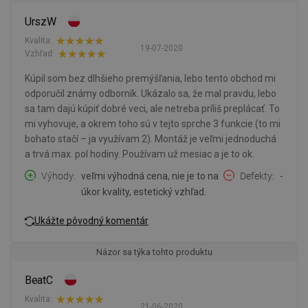
UrszW
Kvalita:
19-07-2020
Vzhľad:
Kúpil som bez dlhšieho premýšľania, lebo tento obchod mi
odporučil známy odborník. Ukázalo sa, že mal pravdu, lebo
sa tam dajú kúpiť dobré veci, ale netreba príliš preplácať. To
mi vyhovuje, a okrem toho sú v tejto sprche 3 funkcie (to mi
bohato stačí – ja využívam 2). Montáž je veľmi jednoduchá
a trvá max. pol hodiny. Používam už mesiac a je to ok.
Výhody
veľmi výhodná cena, nie je to na
Defekty
-
úkor kvality, estetický vzhľad.
Ukážte pôvodný komentár
Názor sa týka tohto produktu
BeatC
Kvalita:
21-06-2020