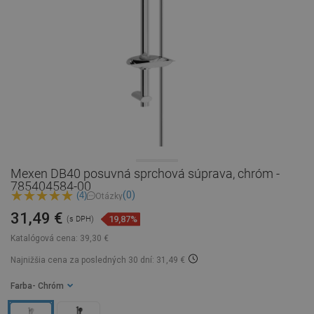
Mexen DB40 posuvná sprchová súprava, chróm -
785404584-00
(0)
(4)
Otázky
31,49 €
19,87%
(s DPH)
Katalógová cena:
39,30 €
Najnižšia cena za posledných 30 dní: 31,49 €
Farba
- Chróm