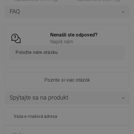
Dostupnosť:
Na sklade
Dostupnosť:
Na sklade
FAQ
Do košíka
Do košíka
Porovnaj
favorite_border
Obľúbené
Porovnaj
favorite_border
Obľúbené
Nenašli ste odpoveď?
Napíš nám
Položte nám otázku
Pozrite si viac otázok
Spýtajte sa na produkt