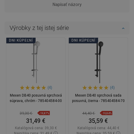
Napísať názory
Výrobky z tej istej série
DNI KÚPEĽNÍ
DNI KÚPEĽNÍ
(4)
(4)
Mexen DB40 posuvná sprchová
Mexen DB40 sprchová sada
súprava, chróm - 785404584-00
posuvná, čierna - 785404584-70
39,30 €
44,40 €
-19,87%
-19,84%
31,49 €
35,59 €
Katalógová cena:
39,30 €
Katalógová cena:
44,40 €
Najnižšia cena: 31,49 €
Najnižšia cena: 35,59 €