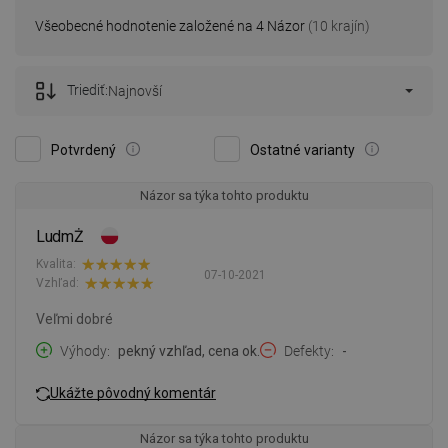
Všeobecné hodnotenie založené na 4 Názor
(10 krajín)
Triediť:
Najnovší
Potvrdený
Ostatné varianty
Názor sa týka tohto produktu
LudmŻ
Kvalita:
07-10-2021
Vzhľad:
Veľmi dobré
Výhody
pekný vzhľad, cena ok.
Defekty
-
Ukážte pôvodný komentár
Názor sa týka tohto produktu