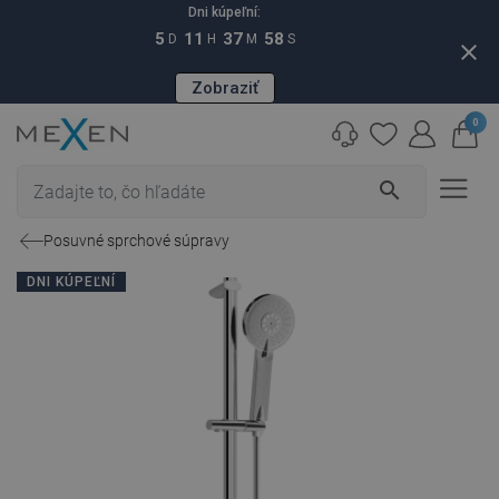
Dni kúpeľní:
5
11
37
57
D
H
M
S
close
Zobraziť
0
search
Posuvné sprchové súpravy
DNI KÚPEĽNÍ