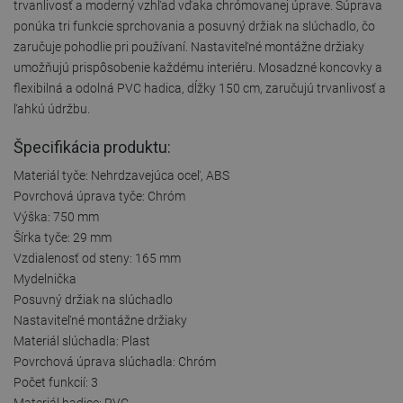
trvanlivosť a moderný vzhľad vďaka chrómovanej úprave. Súprava
ponúka tri funkcie sprchovania a posuvný držiak na slúchadlo, čo
zaručuje pohodlie pri používaní. Nastaviteľné montážne držiaky
umožňujú prispôsobenie každému interiéru. Mosadzné koncovky a
flexibilná a odolná PVC hadica, dĺžky 150 cm, zaručujú trvanlivosť a
ľahkú údržbu.
Špecifikácia produktu:
Materiál tyče: Nehrdzavejúca oceľ, ABS
Povrchová úprava tyče: Chróm
Výška: 750 mm
Šírka tyče: 29 mm
Vzdialenosť od steny: 165 mm
Mydelnička
Posuvný držiak na slúchadlo
Nastaviteľné montážne držiaky
Materiál slúchadla: Plast
Povrchová úprava slúchadla: Chróm
Počet funkcií: 3
Materiál hadice: PVC