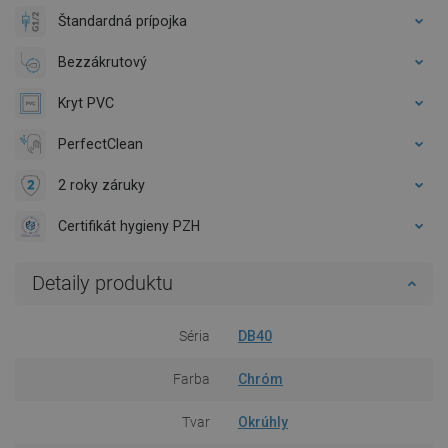
Štandardná prípojka
Bezzákrutový
Kryt PVC
PerfectClean
2 roky záruky
Certifikát hygieny PZH
Detaily produktu
Séria
DB40
Farba
Chróm
Tvar
Okrúhly