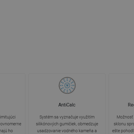
AntiCalc
Re
imitujúci
Systém sa vyznačuje využitím
Možnosť 
 rovnomerne
silikónových gumičiek, obmedzuje
sklonu spr
ínajú ho
usadzovanie vodného kameňa a
ešte pohodl