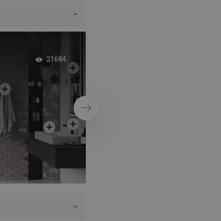
Kúpeľňa s dokonče
21684
ružovom zlate
Ďalej