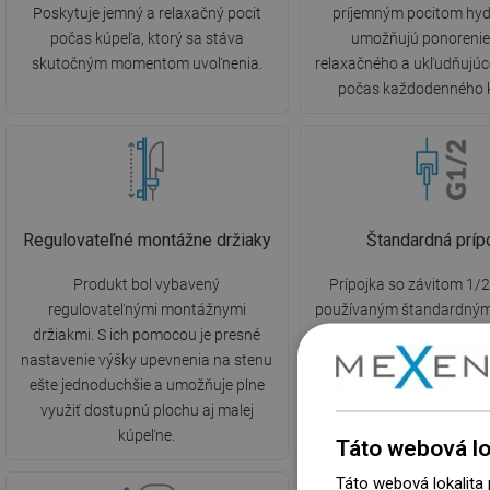
Poskytuje jemný a relaxačný pocit
príjemným pocitom hyd
počas kúpeľa, ktorý sa stáva
umožňujú ponorenie
skutočným momentom uvoľnenia.
relaxačného a ukľudňujúc
počas každodenného 
Regulovateľné montážne držiaky
Štandardná príp
Produkt bol vybavený
Prípojka so závitom 1/2
regulovateľnými montážnymi
používaným štandardným
držiakmi. S ich pomocou je presné
vnútorných vodoinštalác
nastavenie výšky upevnenia na stenu
tomu je pripojenie a mon
ešte jednoduchšie a umožňuje plne
prvkov sprchy oveľa jed
využiť dostupnú plochu aj malej
intuitívnejšie.
kúpeľne.
Táto webová lo
Táto webová lokalita