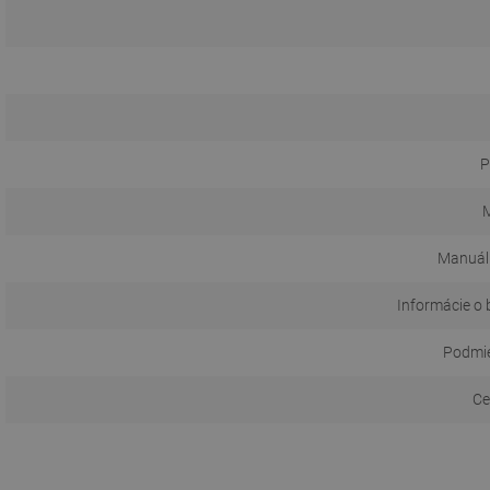
P
M
Manuál
Informácie o 
Podmie
Ce