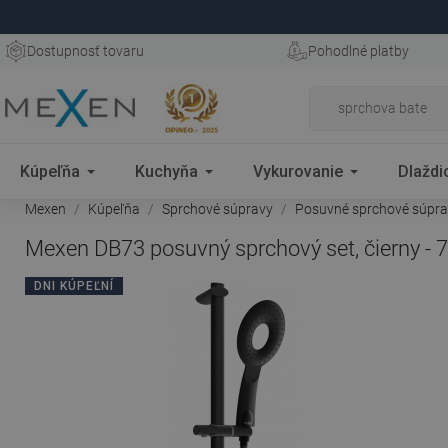
Dostupnosť tovaru
Pohodlné platby
Kúpeľňa
Kuchyňa
Vykurovanie
Dlaždi
Mexen
Kúpeľňa
Sprchové súpravy
Posuvné sprchové súpr
Mexen DB73 posuvný sprchový set, čierny -
DNI KÚPEĽNÍ