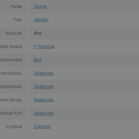
Farba
Čierna
Tvar
Okrúhly
Rukoväť
Áno
očet funkcií
1-funkčná
ydlovnička
Áno
 na obsluhu
Stiahnutie
bezpečnosti
Stiahnutie
nky záruky
Stiahnutie
rtifikát PZH
Stiahnutie
Výrobca
Zobraziť