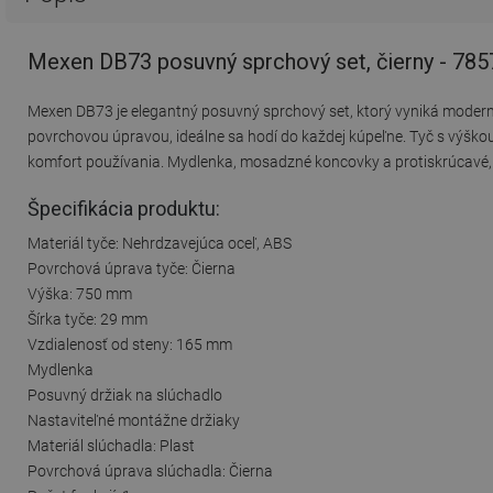
Mexen DB73 posuvný sprchový set, čierny - 78
Mexen DB73 je elegantný posuvný sprchový set, ktorý vyniká moderný
povrchovou úpravou, ideálne sa hodí do každej kúpeľne. Tyč s výšk
komfort používania. Mydlenka, mosadzné koncovky a protiskrúcavé, e
Špecifikácia produktu:
Materiál tyče: Nehrdzavejúca oceľ, ABS
Povrchová úprava tyče: Čierna
Výška: 750 mm
Šírka tyče: 29 mm
Vzdialenosť od steny: 165 mm
Mydlenka
Posuvný držiak na slúchadlo
Nastaviteľné montážne držiaky
Materiál slúchadla: Plast
Povrchová úprava slúchadla: Čierna