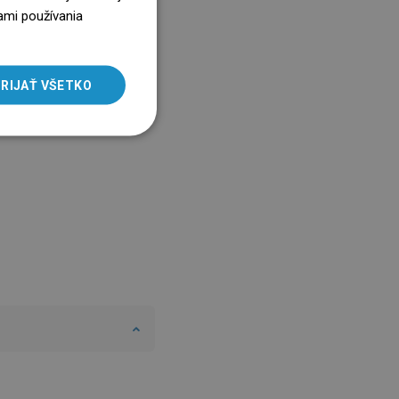
ENGLISH
ami používania
SLOVAK
LITHUANIAN
RIJAŤ VŠETKO
ROMANIAN
HUNGARIAN
FRENCH
ITALIAN
SPANISH
UKRAINIAN
BULGARIAN
ESTONIAN
DUTCH
LATVIAN