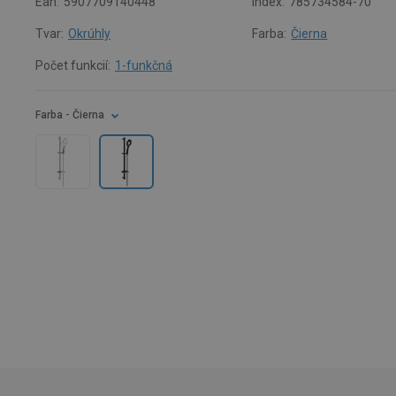
Ean:
5907709140448
Index:
785734584-70
Tvar:
Okrúhly
Farba:
Čierna
Počet funkcií:
1-funkčná
Farba
- Čierna