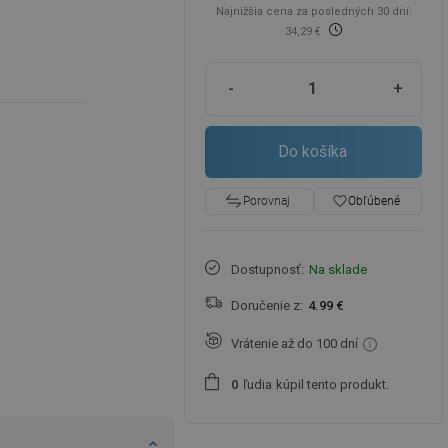
Najnižšia cena za posledných 30 dní:
34,29 €
-
+
Do košíka
favorite_border
Obľúbené
Porovnaj
Dostupnosť:
Na sklade
Doručenie z:
4.99 €
Vrátenie až do 100 dní
ľudia
kúpil tento produkt.
0