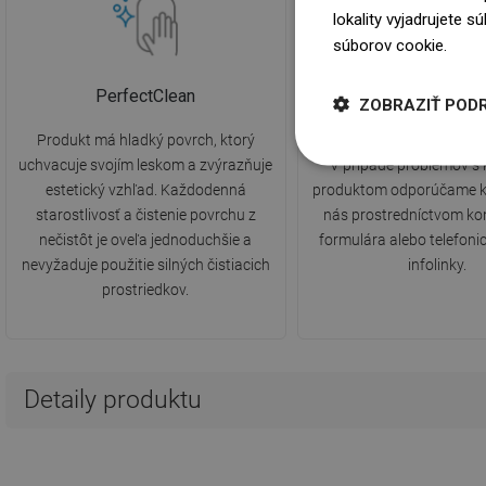
lokality vyjadrujete 
súborov cookie.
Dowi
PerfectClean
2 roky záruk
ZOBRAZIŤ POD
Produkt má hladký povrch, ktorý
Produkt je pokrytý 2-ročn
uchvacuje svojím leskom a zvýrazňuje
V prípade problémov s
estetický vzhľad. Každodenná
produktom odporúčame k
starostlivosť a čistenie povrchu z
nás prostredníctvom ko
nečistôt je oveľa jednoduchšie a
formulára alebo telefonic
nevyžaduje použitie silných čistiacich
infolinky.
prostriedkov.
Detaily produktu