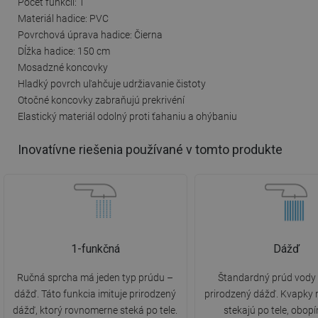
Počet funkcií: 1
Materiál hadice: PVC
Povrchová úprava hadice: Čierna
Dĺžka hadice: 150 cm
Mosadzné koncovky
Hladký povrch uľahčuje udržiavanie čistoty
Otočné koncovky zabraňujú prekrivéní
Elastický materiál odolný proti ťahaniu a ohýbaniu
Inovatívne riešenia používané v tomto produkte
1-funkčná
Dážď
Ručná sprcha má jeden typ prúdu –
Štandardný prúd vody 
dážď. Táto funkcia imituje prirodzený
prirodzený dážď. Kvapky
dážď, ktorý rovnomerne steká po tele.
stekajú po tele, obop