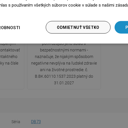
súhlas s používaním všetkých súborov cookie v súlade s našimi zásad
edz się więcej
y
Certifikát hygieny PZH
ROBNOSTI
ODMIETNUŤ VŠETKO
P
ou zárukou.
Produkt má Certifikát hygieny PZH
 kúpeným
potvrdzujúci jeho súlad s
ontaktovať
bezpečnostnými normami -
ntaktného
naznačuje, že nijakým spôsobom
ky na čísle
negatívne nevplýva na ľudské zdravie
ani na životné prostredie. č.
B.BK.60110.1537.2023 platný do
31.01.2027
Séria
DB73