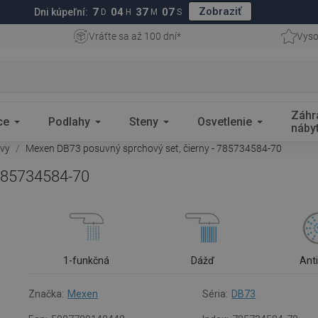
Zobraziť
7
04
37
06
Dni kúpeľní:
D
H
M
S
Vráťte sa až 100 dní*
Vyso
Záhr
ce
Podlahy
Steny
Osvetlenie
náby
avy
Mexen DB73 posuvný sprchový set, čierny - 785734584-70
 785734584-70
1-funkčná
Dážď
Ant
Značka:
Mexen
Séria:
DB73