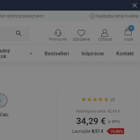
close
ké recenzie zákazníkov
Najlepšia cena/kvalita
0
search
Pomocník
Obľúbené
Účtovať
Vozík
adný
Bestselleri
Inšpirácie
Kontakt
tok
Mexen DB73 posuvný
(4)
sprchový set, čierny -
785734584-70
Katalógová cena:
42,80 €
iCalc
34,29 €
(s DPH)
Lacnejšie
8,51 €
19,88%