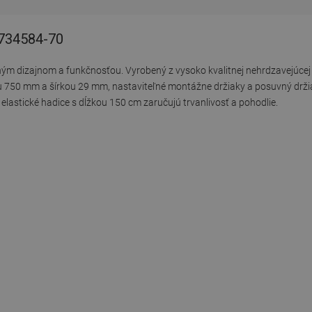
5734584-70
m dizajnom a funkčnosťou. Vyrobený z vysoko kvalitnej nehrdzavejúcej 
ou 750 mm a šírkou 29 mm, nastaviteľné montážne držiaky a posuvný drži
lastické hadice s dĺžkou 150 cm zaručujú trvanlivosť a pohodlie.