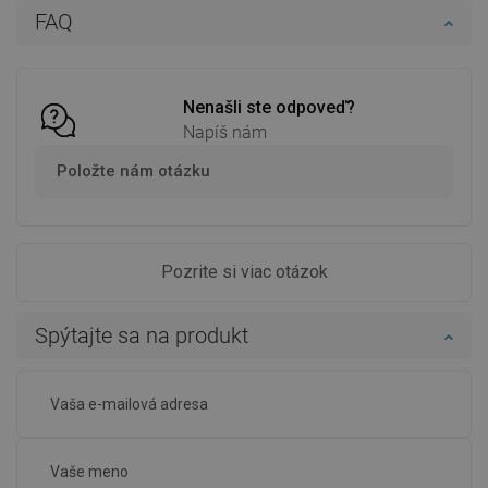
FAQ
Do košíka
Do košíka
Porovnaj
favorite_border
Obľúbené
Porovnaj
favorite_border
Obľúbené
Nenašli ste odpoveď?
Napíš nám
Položte nám otázku
Pozrite si viac otázok
Spýtajte sa na produkt