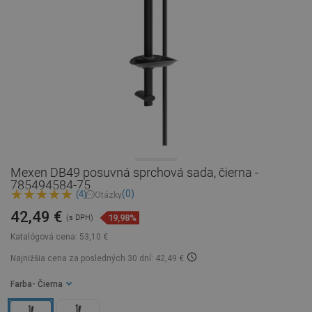
Mexen DB49 posuvná sprchová sada, čierna -
785494584-75
(0)
(4)
Otázky
42,49 €
19,98%
(s DPH)
Katalógová cena:
53,10 €
Najnižšia cena za posledných 30 dní: 42,49 €
Farba
- Čierna