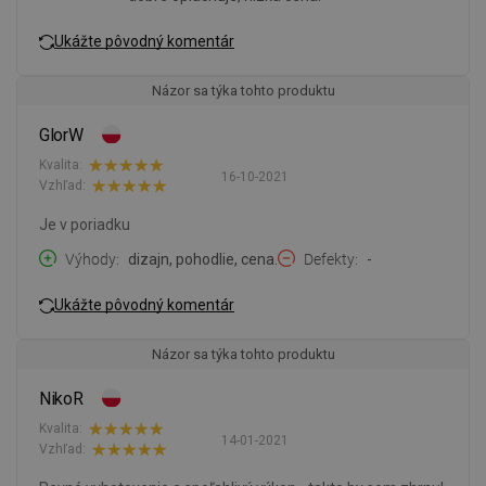
Ukážte pôvodný komentár
Názor sa týka tohto produktu
GlorW
Kvalita:
16-10-2021
Vzhľad:
Je v poriadku
Výhody
dizajn, pohodlie, cena.
Defekty
-
Ukážte pôvodný komentár
Názor sa týka tohto produktu
NikoR
Kvalita:
14-01-2021
Vzhľad: