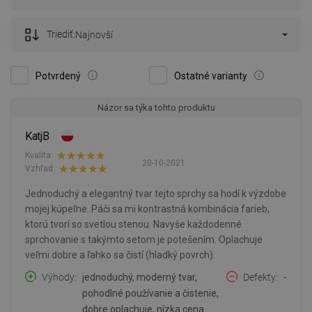
Triediť:
Najnovší
Potvrdený
Ostatné varianty
Názor sa týka tohto produktu
KatjB
Kvalita:
20-10-2021
Vzhľad:
Jednoduchý a elegantný tvar tejto sprchy sa hodí k výzdobe
mojej kúpeľne. Páči sa mi kontrastná kombinácia farieb,
ktorú tvorí so svetlou stenou. Navyše každodenné
sprchovanie s takýmto setom je potešením. Oplachuje
veľmi dobre a ľahko sa čistí (hladký povrch).
Výhody
jednoduchý, moderný tvar,
Defekty
-
pohodlné používanie a čistenie,
dobre oplachuje, nízka cena.