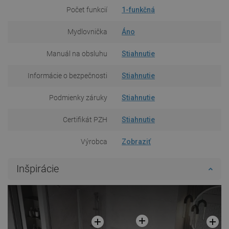
Počet funkcií
1-funkčná
Mydlovnička
Áno
Manuál na obsluhu
Stiahnutie
Informácie o bezpečnosti
Stiahnutie
Podmienky záruky
Stiahnutie
Certifikát PZH
Stiahnutie
Výrobca
Zobraziť
Inšpirácie