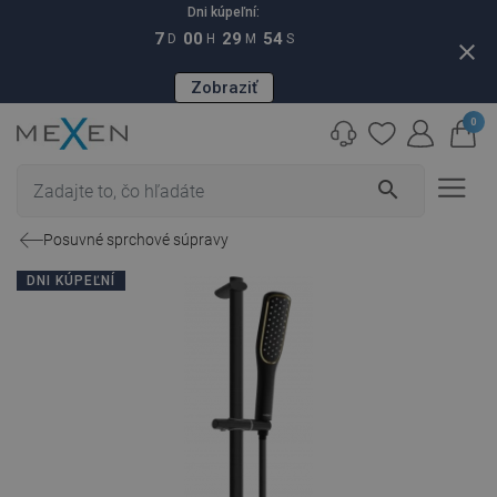
Dni kúpeľní:
7
00
29
53
D
H
M
S
close
Zobraziť
0
search
Posuvné sprchové súpravy
DNI KÚPEĽNÍ