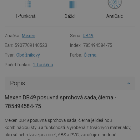
1-funkčná
Dážď
AntiCalc
Značka:
Mexen
Séria:
DB49
Ean:
5907709140523
Index:
785494584-75
Tvar:
Obdĺžnikový
Farba:
Čierna
Počet funkcií:
1-funkčná
Popis
Mexen DB49 posuvná sprchová sada, čierna -
785494584-75
Mexen DB49 posuvná sprchová sada, čierna je ideálnou
kombináciou štýlu a funkčnosti. Vyrobená z trvácnych materiálov,
ako sú nehrdzavejúca oceľ, ABS a PVC, zaručuje dlhodobé