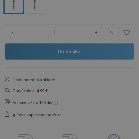
favorite_border
-
+
Do košíka
Dostupnosť:
Na sklade
Doručenie z:
4.99 €
Vrátenie až do 100 dní
ľudia
kúpil tento produkt.
0