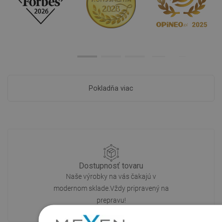
Pokladňa viac
Dostupnosť tovaru
Naše výrobky na vás čakajú v
modernom sklade.Vždy pripravený na
prepravu!