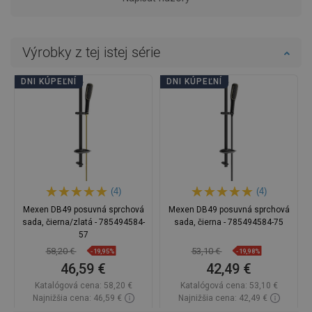
Výrobky z tej istej série
DNI KÚPEĽNÍ
DNI KÚPEĽNÍ
(4)
(4)
Mexen DB49 posuvná sprchová
Mexen DB49 posuvná sprchová
sada, čierna/zlatá - 785494584-
sada, čierna - 785494584-75
57
58,20 €
53,10 €
-19,95%
-19,98%
46,59 €
42,49 €
Katalógová cena:
58,20 €
Katalógová cena:
53,10 €
Najnižšia cena: 46,59 €
Najnižšia cena: 42,49 €
Dostupnosť:
Na sklade
Dostupnosť:
Na sklade