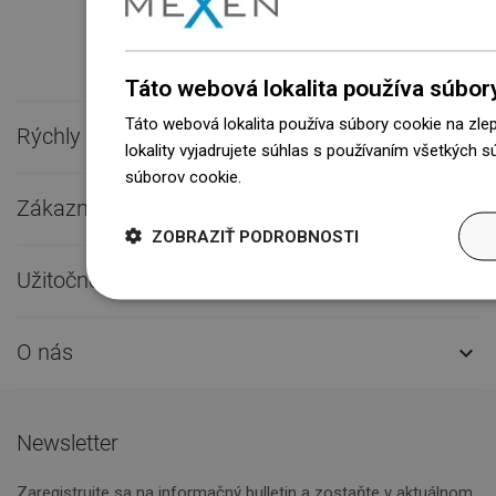
Táto webová lokalita používa súbor
Táto webová lokalita používa súbory cookie na zle
Rýchly kontakt

lokality vyjadrujete súhlas s používaním všetkých 
súborov cookie.
Dowiedz się więcej
Zákaznícky servis

ZOBRAZIŤ PODROBNOSTI
Užitočné odkazy

O nás

Newsletter
Zaregistrujte sa na informačný bulletin a zostaňte v aktuálnom