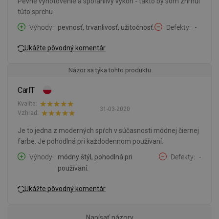
Pevné vyhotovenie a spoľahlivý výkon - takto by som zhrnul
túto sprchu.
Výhody
pevnosť, trvanlivosť, užitočnosť.
Defekty
-
Ukážte pôvodný komentár
Názor sa týka tohto produktu
CarlT
Kvalita:
31-03-2020
Vzhľad:
Je to jedna z moderných spŕch v súčasnosti módnej čiernej
farbe. Je pohodlná pri každodennom používaní.
Výhody
módny štýl, pohodlná pri
Defekty
-
používaní.
Ukážte pôvodný komentár
Napísať názory