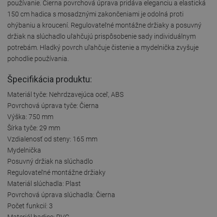
používanie. Čierna povrchová úprava pridáva eleganciu a elastická
150 cm hadica s mosadznými zakončeniami je odolná proti
ohýbaniu a kroucení. Regulovateľné montážne držiaky a posuvný
držiak na slúchadlo uľahčujú prispôsobenie sady individuálnym
potrebám. Hladký povrch uľahčuje čistenie a mydelnička zvyšuje
pohodlie používania.
Špecifikácia produktu:
Materiál tyče: Nehrdzavejúca oceľ, ABS
Povrchová úprava tyče: Čierna
Výška: 750 mm
Šírka tyče: 29 mm
Vzdialenosť od steny: 165 mm
Mydelnička
Posuvný držiak na slúchadlo
Regulovateľné montážne držiaky
Materiál slúchadla: Plast
Povrchová úprava slúchadla: Čierna
Počet funkcií: 3
Materiál hadice: PVC