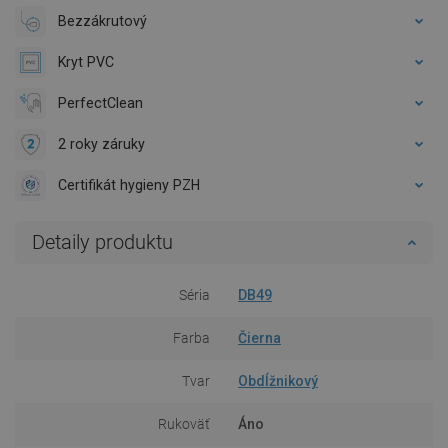
Bezzákrutový
Kryt PVC
PerfectClean
2 roky záruky
Certifikát hygieny PZH
Detaily produktu
Séria
DB49
Farba
Čierna
Tvar
Obdĺžnikový
Rukoväť
Áno