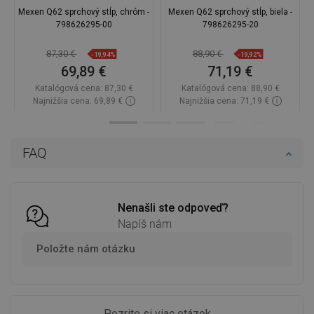
Mexen Q62 sprchový stĺp, chróm -
Mexen Q62 sprchový stĺp, biela -
798626295-00
798626295-20
87,30 €
88,90 €
-19,94%
-19,92%
69,89 €
71,19 €
Katalógová cena:
87,30 €
Katalógová cena:
88,90 €
Najnižšia cena: 69,89 €
Najnižšia cena: 71,19 €
Dostupnosť:
Na sklade
Dostupnosť:
Na sklade
Do košíka
Do košíka
FAQ
Porovnaj
favorite_border
Obľúbené
Porovnaj
favorite_border
Obľúbené
Nenašli ste odpoveď?
Napíš nám
Položte nám otázku
Pozrite si viac otázok