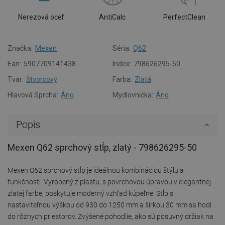
Nerezová oceľ
AntiCalc
PerfectClean
Značka:
Mexen
Séria:
Q62
Ean:
5907709141438
Index:
798626295-50
Tvar:
Štvorcový
Farba:
Zlatá
Hlavová Sprcha:
Áno
Mydlovnička:
Áno
Popis
Mexen Q62 sprchový stĺp, zlatý - 798626295-50
Mexen Q62 sprchový stĺp je ideálnou kombináciou štýlu a
funkčnosti. Vyrobený z plastu, s povrchovou úpravou v elegantnej
zlatej farbe, poskytuje moderný vzhľad kúpeľne. Stĺp s
nastaviteľnou výškou od 930 do 1250 mm a šírkou 30 mm sa hodí
do rôznych priestorov. Zvýšené pohodlie, ako sú posuvný držiak na