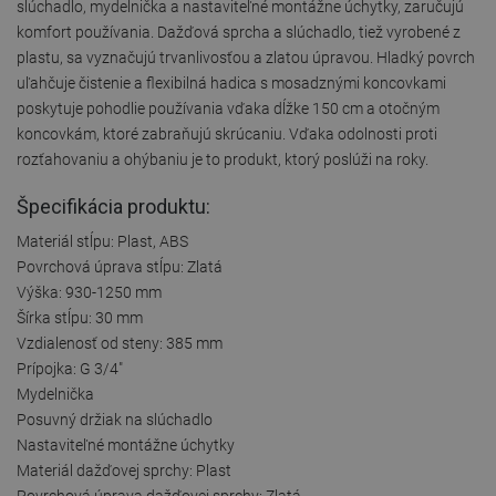
slúchadlo, mydelnička a nastaviteľné montážne úchytky, zaručujú
komfort používania. Dažďová sprcha a slúchadlo, tiež vyrobené z
plastu, sa vyznačujú trvanlivosťou a zlatou úpravou. Hladký povrch
uľahčuje čistenie a flexibilná hadica s mosadznými koncovkami
poskytuje pohodlie používania vďaka dĺžke 150 cm a otočným
koncovkám, ktoré zabraňujú skrúcaniu. Vďaka odolnosti proti
rozťahovaniu a ohýbaniu je to produkt, ktorý poslúži na roky.
Špecifikácia produktu:
Materiál stĺpu: Plast, ABS
Povrchová úprava stĺpu: Zlatá
Výška: 930-1250 mm
Šírka stĺpu: 30 mm
Vzdialenosť od steny: 385 mm
Prípojka: G 3/4"
Mydelnička
Posuvný držiak na slúchadlo
Nastaviteľné montážne úchytky
Materiál dažďovej sprchy: Plast
Povrchová úprava dažďovej sprchy: Zlatá