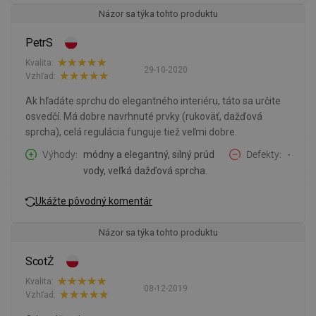
Názor sa týka tohto produktu
PetrS
Kvalita:
29-10-2020
Vzhľad:
Ak hľadáte sprchu do elegantného interiéru, táto sa určite
osvedčí. Má dobre navrhnuté prvky (rukoväť, dažďová
sprcha), celá regulácia funguje tiež veľmi dobre.
Výhody
módny a elegantný, silný prúd
Defekty
-
vody, veľká dažďová sprcha.
Ukážte pôvodný komentár
Názor sa týka tohto produktu
ScotŻ
Kvalita:
08-12-2019
Vzhľad: