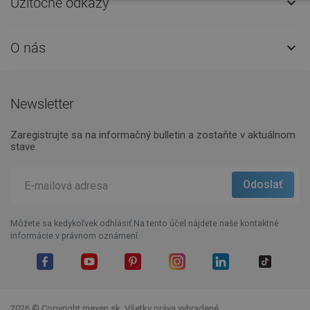
Užitočné odkazy

O nás

Newsletter
Zaregistrujte sa na informačný bulletin a zostaňte v aktuálnom
stave.
Môžete sa kedykoľvek odhlásiť.Na tento účel nájdete naše kontaktné
informácie v právnom oznámení.
Facebook
YouTube
Pinterest
Instagram
LinkedIn
TikTok
2026 © Copyright mexen.sk. Všetky práva vyhradené.