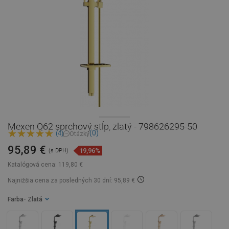
Mexen Q62 sprchový stĺp, zlatý - 798626295-50
(0)
(4)
Otázky
95,89 €
19,96%
(s DPH)
Katalógová cena:
119,80 €
Najnižšia cena za posledných 30 dní: 95,89 €
Farba
- Zlatá