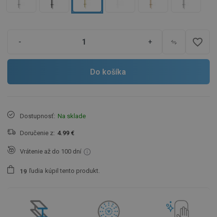
favorite_border
-
+
Do košíka
Dostupnosť:
Na sklade
Doručenie z:
4.99 €
Vrátenie až do 100 dní
ľudia
kúpil tento produkt.
1
9