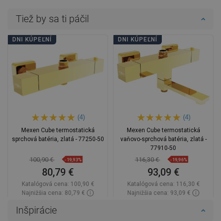
Tiež by sa ti páčil
DNI KÚPEĽNÍ
DNI KÚPEĽNÍ
(4)
(4)
Mexen Cube termostatická
Mexen Cube termostatická
sprchová batéria, zlatá - 77250-50
vaňovo-sprchová batéria, zlatá -
77910-50
100,90 €
116,30 €
-19,93%
-19,96%
80,79 €
93,09 €
Katalógová cena:
100,90 €
Katalógová cena:
116,30 €
Najnižšia cena: 80,79 €
Najnižšia cena: 93,09 €
Dostupnosť:
Na sklade
Dostupnosť:
Na sklade
Inšpirácie