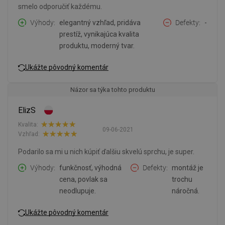
smelo odporučiť každému.
Výhody
elegantný vzhľad, pridáva
Defekty
-
prestíž, vynikajúca kvalita
produktu, moderný tvar.
Ukážte pôvodný komentár
Názor sa týka tohto produktu
ElizS
Kvalita:
09-06-2021
Vzhľad:
Podarilo sa mi u nich kúpiť ďalšiu skvelú sprchu, je super.
Výhody
funkčnosť, výhodná
Defekty
montáž je
cena, povlak sa
trochu
neodlupuje.
náročná.
Ukážte pôvodný komentár