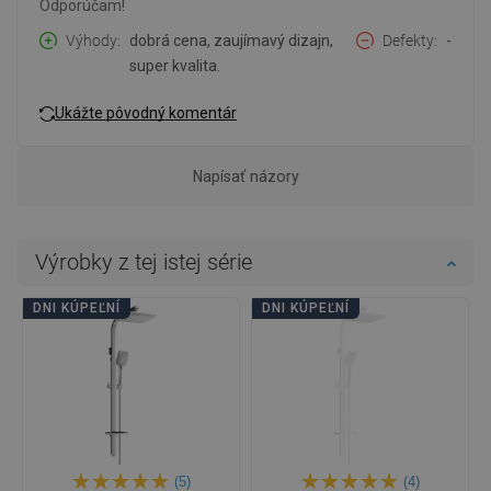
Odporúčam!
Výhody
dobrá cena, zaujímavý dizajn,
Defekty
-
super kvalita.
Ukážte pôvodný komentár
Napísať názory
Výrobky z tej istej série
DNI KÚPEĽNÍ
DNI KÚPEĽNÍ
(5)
(4)