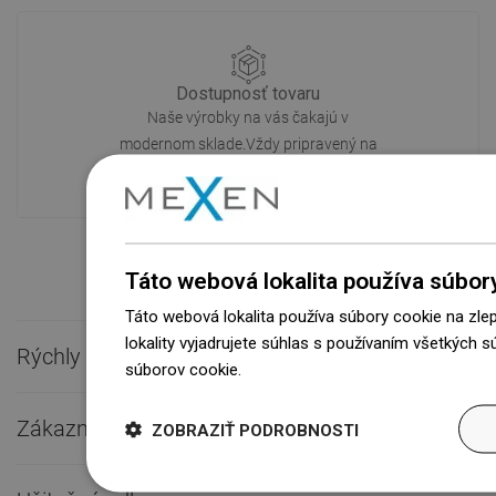
Dostupnosť tovaru
Naše výrobky na vás čakajú v
modernom sklade.Vždy pripravený na
prepravu!
Táto webová lokalita používa súbor
Táto webová lokalita používa súbory cookie na zle
lokality vyjadrujete súhlas s používaním všetkých 
Rýchly kontakt

súborov cookie.
Dowiedz się więcej
Zákaznícky servis

ZOBRAZIŤ PODROBNOSTI