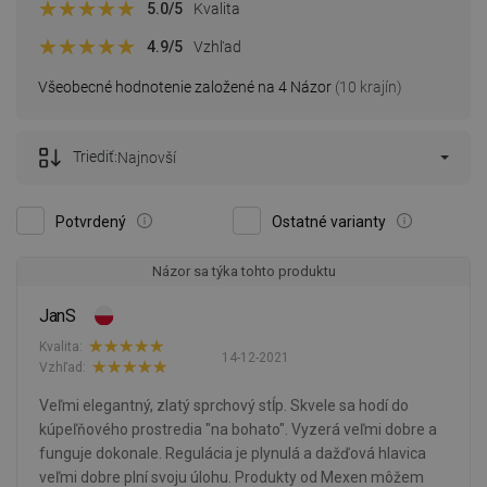
5.0
/5
Kvalita
4.9
/5
Vzhľad
Všeobecné hodnotenie založené na 4 Názor
(10 krajín)
Triediť:
Najnovší
Potvrdený
Ostatné varianty
Názor sa týka tohto produktu
JanS
Kvalita:
14-12-2021
Vzhľad:
Veľmi elegantný, zlatý sprchový stĺp. Skvele sa hodí do
kúpeľňového prostredia "na bohato". Vyzerá veľmi dobre a
funguje dokonale. Regulácia je plynulá a dažďová hlavica
veľmi dobre plní svoju úlohu. Produkty od Mexen môžem