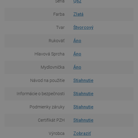
Séria
Q62
Farba
Zlatá
Tvar
Štvorcový
Rukoväť
Áno
Hlavová Sprcha
Áno
Mydlovnička
Áno
Návod na použitie
Stiahnutie
Informácie o bezpečnosti
Stiahnutie
Podmienky záruky
Stiahnutie
Certifikát PZH
Stiahnutie
Výrobca
Zobraziť