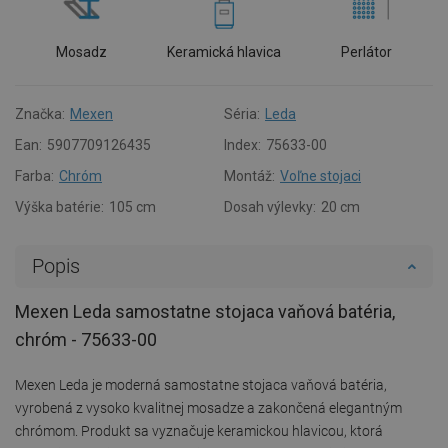
Mosadz
Keramická hlavica
Perlátor
Značka:
Mexen
Séria:
Leda
Ean:
5907709126435
Index:
75633-00
Farba:
Chróm
Montáž:
Voľne stojaci
Výška batérie:
105 cm
Dosah výlevky:
20 cm
Popis
Mexen Leda samostatne stojaca vaňová batéria,
chróm - 75633-00
Mexen Leda je moderná samostatne stojaca vaňová batéria,
vyrobená z vysoko kvalitnej mosadze a zakončená elegantným
chrómom. Produkt sa vyznačuje keramickou hlavicou, ktorá