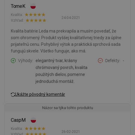
TomeK
Kvalita:
24-04-2021
Vzhľad:
Kvalita batérie Leda ma prekvapila a musím povedať, že
som ohromený. Produkt vyššej kvalitatívnej triedy za úplne
prijateľnú cenu. Pohyblivý výtok a praktická sprchová sada
fungujú skvele. Všetko funguje, ako má.
Výhody
elegantný tvar, krásny
Defekty
-
chrómovaný povrch, kvalita
použitých dielov, pomerne
jednoduchá montáž.
Ukážte pôvodný komentár
Názor sa týka tohto produktu
CaspM
Kvalita:
26-02-2021
Vzhľad: