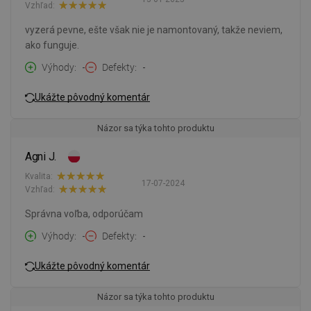
Vzhľad:
vyzerá pevne, ešte však nie je namontovaný, takže neviem,
ako funguje.
Výhody
-
Defekty
-
Ukážte pôvodný komentár
Názor sa týka tohto produktu
Agni J.
Kvalita:
17-07-2024
Vzhľad:
Správna voľba, odporúčam
Výhody
-
Defekty
-
Ukážte pôvodný komentár
Názor sa týka tohto produktu