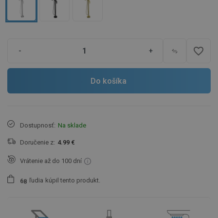
favorite_border
-
+
Do košíka
Dostupnosť:
Na sklade
Doručenie z:
4.99 €
Vrátenie až do 100 dní
ľudia
kúpil tento produkt.
6
8