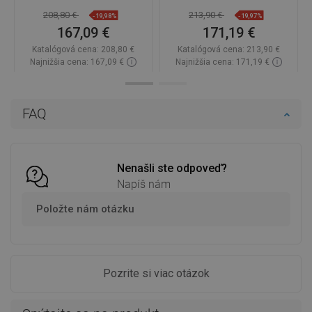
208,80 €
213,90 €
-19,98%
-19,97%
167,09 €
171,19 €
Katalógová cena:
208,80 €
Katalógová cena:
213,90 €
Najnižšia cena: 167,09 €
Najnižšia cena: 171,19 €
Dostupnosť:
Na sklade
Dostupnosť:
Na sklade
Do košíka
Do košíka
FAQ
Porovnaj
favorite_border
Obľúbené
Porovnaj
favorite_border
Obľúbené
Nenašli ste odpoveď?
Napíš nám
Položte nám otázku
Pozrite si viac otázok