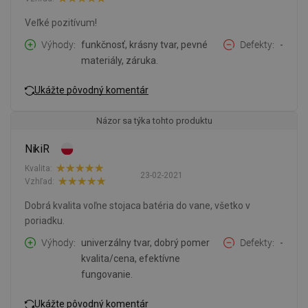
Veľké pozitívum!
Výhody
funkčnosť, krásny tvar, pevné
Defekty
-
materiály, záruka.
Ukážte pôvodný komentár
Názor sa týka tohto produktu
NikiR
Kvalita:
23-02-2021
Vzhľad:
Dobrá kvalita voľne stojaca batéria do vane, všetko v
poriadku.
Výhody
univerzálny tvar, dobrý pomer
Defekty
-
kvalita/cena, efektívne
fungovanie.
Ukážte pôvodný komentár