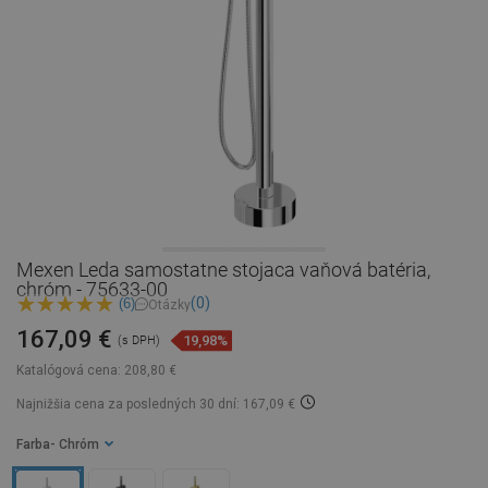
Mexen Leda samostatne stojaca vaňová batéria,
chróm - 75633-00
(0)
(6)
Otázky
167,09 €
19,98%
(s DPH)
Katalógová cena:
208,80 €
Najnižšia cena za posledných 30 dní: 167,09 €
Farba
- Chróm