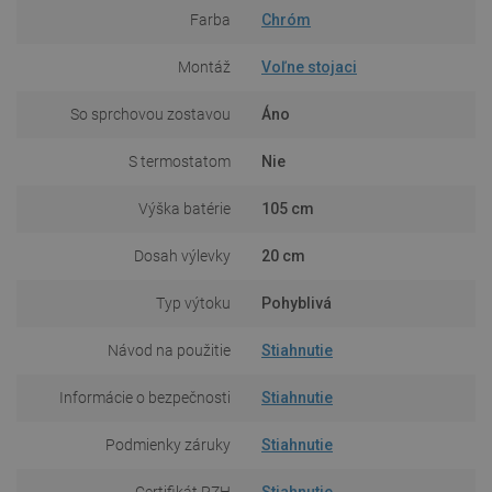
Farba
Chróm
Montáž
Voľne stojaci
So sprchovou zostavou
Áno
S termostatom
Nie
Výška batérie
105 cm
Dosah výlevky
20 cm
Typ výtoku
Pohyblivá
Návod na použitie
Stiahnutie
Informácie o bezpečnosti
Stiahnutie
Podmienky záruky
Stiahnutie
Certifikát PZH
Stiahnutie