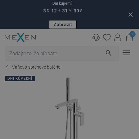
Dni kúpeľní:
3
12
31
29
D
H
M
S
close
Zobraziť
0
search
Vaňovo-sprchové batérie
DNI KÚPEĽNÍ