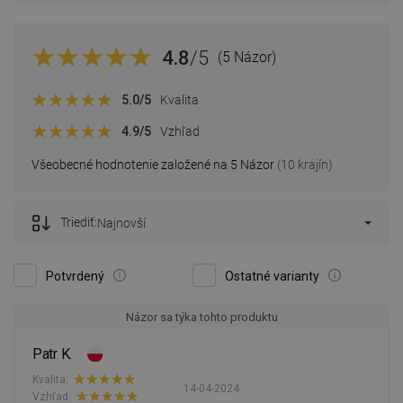
4.8
/5
(5 Názor)
5.0
/5
Kvalita
4.9
/5
Vzhľad
Všeobecné hodnotenie založené na 5 Názor
(10 krajín)
Triediť:
Najnovší
Potvrdený
Ostatné varianty
Názor sa týka tohto produktu
Patr K.
Kvalita:
14-04-2024
Vzhľad: