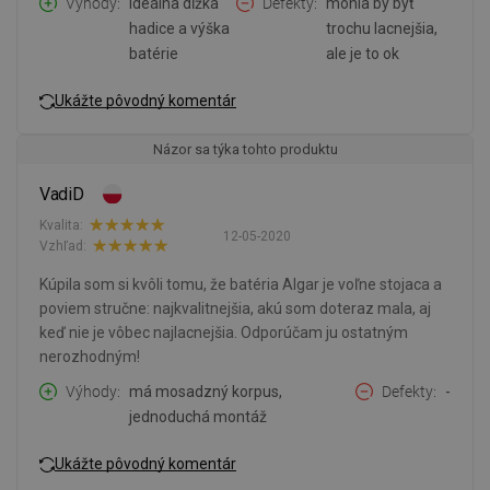
Výhody
ideálna dĺžka
Defekty
mohla by byť
hadice a výška
trochu lacnejšia,
batérie
ale je to ok
Ukážte pôvodný komentár
Názor sa týka tohto produktu
VadiD
Kvalita:
12-05-2020
Vzhľad:
Kúpila som si kvôli tomu, že batéria Algar je voľne stojaca a
poviem stručne: najkvalitnejšia, akú som doteraz mala, aj
keď nie je vôbec najlacnejšia. Odporúčam ju ostatným
nerozhodným!
Výhody
má mosadzný korpus,
Defekty
-
jednoduchá montáž
Ukážte pôvodný komentár