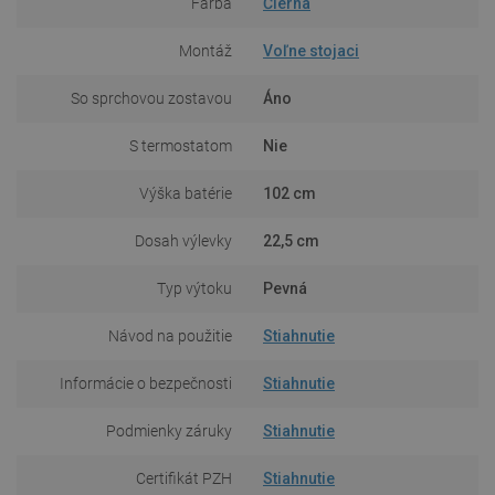
Farba
Čierna
Montáž
Voľne stojaci
So sprchovou zostavou
Áno
S termostatom
Nie
Výška batérie
102 cm
Dosah výlevky
22,5 cm
Typ výtoku
Pevná
Návod na použitie
Stiahnutie
Informácie o bezpečnosti
Stiahnutie
Podmienky záruky
Stiahnutie
Certifikát PZH
Stiahnutie