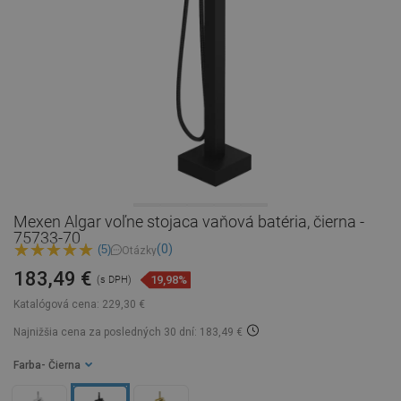
Mexen Algar voľne stojaca vaňová batéria, čierna -
75733-70
(0)
(5)
Otázky
183,49 €
19,98%
(s DPH)
Katalógová cena:
229,30 €
Najnižšia cena za posledných 30 dní: 183,49 €
Farba
- Čierna