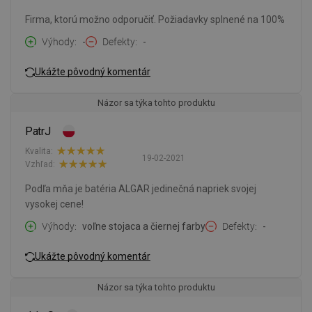
Firma, ktorú možno odporučiť. Požiadavky splnené na 100%
Výhody
-
Defekty
-
Ukážte pôvodný komentár
Názor sa týka tohto produktu
PatrJ
Kvalita:
19-02-2021
Vzhľad:
Podľa mňa je batéria ALGAR jedinečná napriek svojej
vysokej cene!
Výhody
voľne stojaca a čiernej farby
Defekty
-
Ukážte pôvodný komentár
Názor sa týka tohto produktu