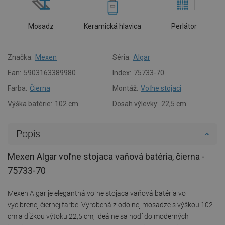
Mosadz
Keramická hlavica
Perlátor
Značka:
Mexen
Séria:
Algar
Ean:
5903163389980
Index:
75733-70
Farba:
Čierna
Montáž:
Voľne stojaci
Výška batérie:
102 cm
Dosah výlevky:
22,5 cm
Popis
Mexen Algar voľne stojaca vaňová batéria, čierna -
75733-70
Mexen Algar je elegantná voľne stojaca vaňová batéria vo
vycibrenej čiernej farbe. Vyrobená z odolnej mosadze s výškou 102
cm a dĺžkou výtoku 22,5 cm, ideálne sa hodí do moderných