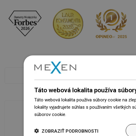
Pokladňa viac
Táto webová lokalita používa súbor
Táto webová lokalita používa súbory cookie na zle
lokality vyjadrujete súhlas s používaním všetkých 
súborov cookie.
Dowiedz się więcej
Dostupnosť tovaru
Naše výrobky na vás čakajú v
ZOBRAZIŤ PODROBNOSTI