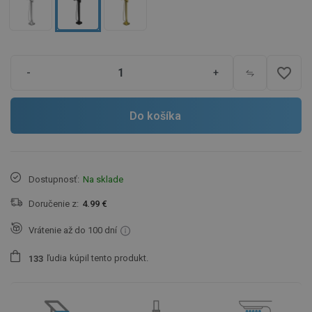
favorite_border
-
+
Do košíka
Dostupnosť:
Na sklade
Doručenie z:
4.99 €
Vrátenie až do 100 dní
ľudia
kúpil tento produkt.
1
3
3