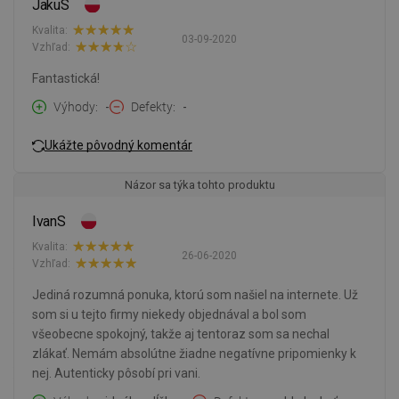
JakuS
Kvalita:
03-09-2020
Vzhľad:
Fantastická!
Výhody
-
Defekty
-
Ukážte pôvodný komentár
Názor sa týka tohto produktu
IvanS
Kvalita:
26-06-2020
Vzhľad:
Jediná rozumná ponuka, ktorú som našiel na internete. Už
som si u tejto firmy niekedy objednával a bol som
všeobecne spokojný, takže aj tentoraz som sa nechal
zlákať. Nemám absolútne žiadne negatívne pripomienky k
nej. Autenticky pôsobí pri vani.