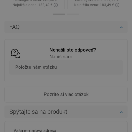
Najnižšia cena: 183,49 €
Najnižšia cena: 183,49 €
Dostupnosť:
Na sklade
Dostupnosť:
Na sklade
Do košíka
Do košíka
FAQ
Porovnaj
favorite_border
Obľúbené
Porovnaj
favorite_border
Obľúbené
Nenašli ste odpoveď?
Napíš nám
Položte nám otázku
Pozrite si viac otázok
Spýtajte sa na produkt