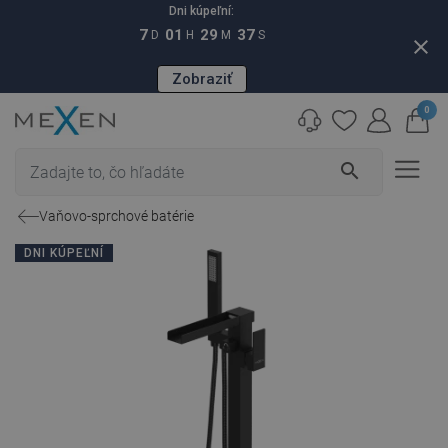
Dni kúpeľní:
7
01
29
36
D
H
M
S
close
Zobraziť
0
search
Vaňovo-sprchové batérie
DNI KÚPEĽNÍ