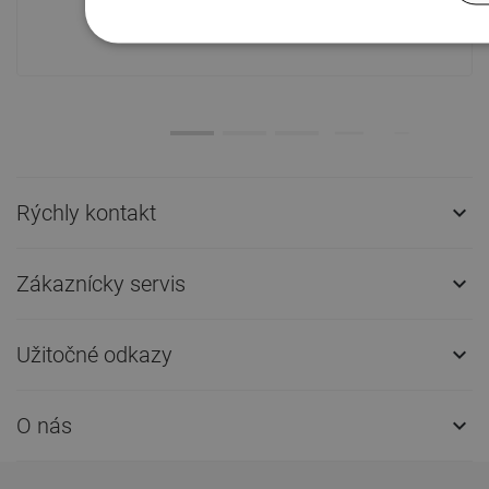
modernom sklade.Vždy pripravený na
prepravu!
Rýchly kontakt

Zákaznícky servis

Užitočné odkazy

O nás
