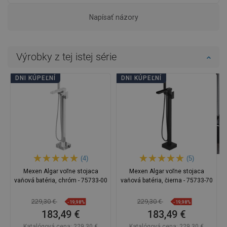
Napísať názory
Výrobky z tej istej série
DNI KÚPEĽNÍ
DNI KÚPEĽNÍ
(4)
(5)
Mexen Algar voľne stojaca
Mexen Algar voľne stojaca
vaňová batéria, chróm - 75733-00
vaňová batéria, čierna - 75733-70
229,30 €
229,30 €
-19,98%
-19,98%
183,49 €
183,49 €
Katalógová cena:
229,30 €
Katalógová cena:
229,30 €