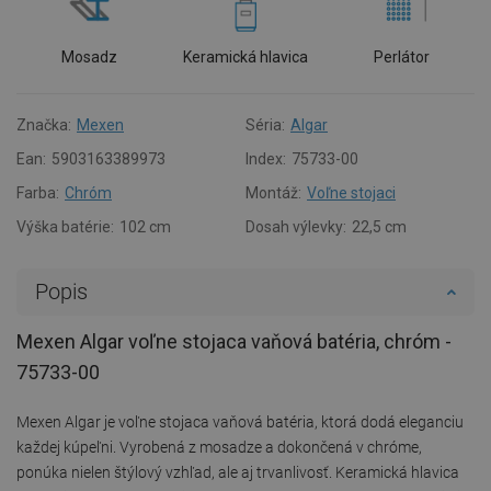
Mosadz
Keramická hlavica
Perlátor
Značka:
Mexen
Séria:
Algar
Ean:
5903163389973
Index:
75733-00
Farba:
Chróm
Montáž:
Voľne stojaci
Výška batérie:
102 cm
Dosah výlevky:
22,5 cm
Popis
Mexen Algar voľne stojaca vaňová batéria, chróm -
75733-00
Mexen Algar je voľne stojaca vaňová batéria, ktorá dodá eleganciu
každej kúpeľni. Vyrobená z mosadze a dokončená v chróme,
ponúka nielen štýlový vzhľad, ale aj trvanlivosť. Keramická hlavica