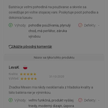
Batéria je veľmi pohodlná na používanie a skvele sa
osvedčuje pri voľne stojacej vani. Poskytuje pocit pohodlia a
dokonca luxusu.
Výhody
pohodlie používania, plynulý
Defekty
-
chod, má perlátor, záruka
výrobcu.
Ukážte pôvodný komentár
Názor sa týka tohto produktu
LevaK
Kvalita:
31-10-2020
Vzhľad:
Značka Mexen ma nikdy nesklamala z hľadiska kvality a
táto batéria nie je výnimkou.
Výhody
veľmi funkčná, produkt vyššej
Defekty
-
triedy, moderný dizajn, úspora