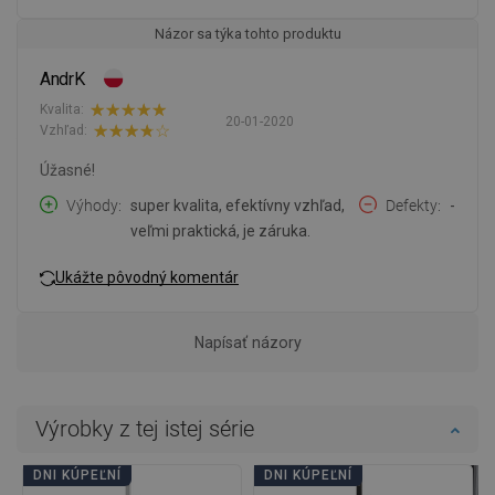
Názor sa týka tohto produktu
AndrK
Kvalita:
20-01-2020
Vzhľad:
Úžasné!
Výhody
super kvalita, efektívny vzhľad,
Defekty
-
veľmi praktická, je záruka.
Ukážte pôvodný komentár
Napísať názory
Výrobky z tej istej série
DNI KÚPEĽNÍ
DNI KÚPEĽNÍ