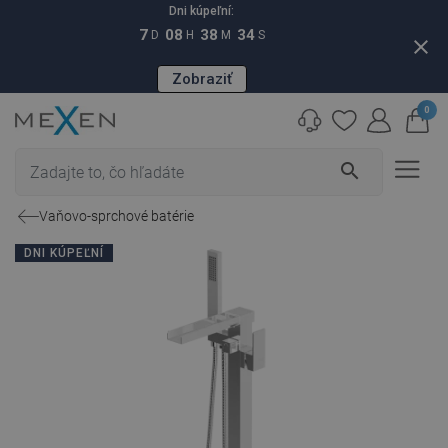
Dni kúpeľní:
7
08
38
33
D
H
M
S
close
Zobraziť
0
search
Vaňovo-sprchové batérie
DNI KÚPEĽNÍ