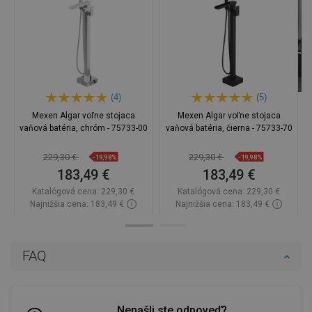
(4)
(5)
Mexen Algar voľne stojaca
Mexen Algar voľne stojaca
vaňová batéria, chróm - 75733-00
vaňová batéria, čierna - 75733-70
229,30 €
229,30 €
-19,98%
-19,98%
183,49 €
183,49 €
Katalógová cena:
229,30 €
Katalógová cena:
229,30 €
Najnižšia cena: 183,49 €
Najnižšia cena: 183,49 €
Dostupnosť:
Na sklade
Dostupnosť:
Na sklade
Do košíka
Do košíka
FAQ
Porovnaj
favorite_border
Obľúbené
Porovnaj
favorite_border
Obľúbené
Nenašli ste odpoveď?