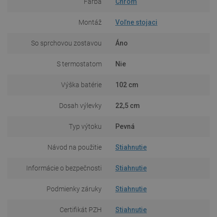
Farba
Chróm
Montáž
Voľne stojaci
So sprchovou zostavou
Áno
S termostatom
Nie
Výška batérie
102 cm
Dosah výlevky
22,5 cm
Typ výtoku
Pevná
Návod na použitie
Stiahnutie
Informácie o bezpečnosti
Stiahnutie
Podmienky záruky
Stiahnutie
Certifikát PZH
Stiahnutie