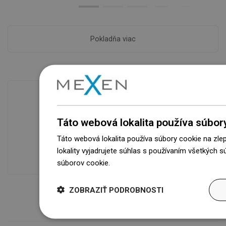
Pokladňa viac
Dostupnosť tovaru
Táto webová lokalita používa súbor
Naše výrobky na vás čakajú v
Táto webová lokalita používa súbory cookie na zle
modernom sklade.Vždy pripravený na
lokality vyjadrujete súhlas s používaním všetkých 
prepravu!
súborov cookie.
Dowiedz się więcej
ZOBRAZIŤ PODROBNOSTI