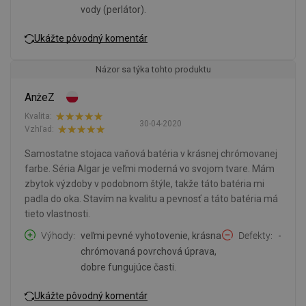
vody (perlátor).
Ukážte pôvodný komentár
Názor sa týka tohto produktu
AnżeZ
Kvalita:
30-04-2020
Vzhľad:
Samostatne stojaca vaňová batéria v krásnej chrómovanej
farbe. Séria Algar je veľmi moderná vo svojom tvare. Mám
zbytok výzdoby v podobnom štýle, takže táto batéria mi
padla do oka. Stavím na kvalitu a pevnosť a táto batéria má
tieto vlastnosti.
Výhody
veľmi pevné vyhotovenie, krásna
Defekty
-
chrómovaná povrchová úprava,
dobre fungujúce časti.
Ukážte pôvodný komentár