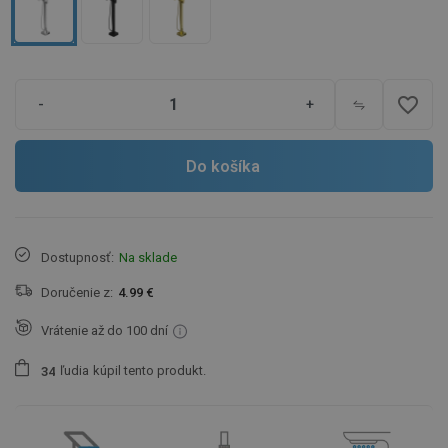
favorite_border
-
+
Do košíka
Dostupnosť:
Na sklade
Doručenie z:
4.99 €
Vrátenie až do 100 dní
ľudia
kúpil tento produkt.
3
4