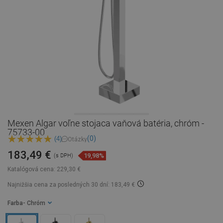
Mexen Algar voľne stojaca vaňová batéria, chróm -
75733-00
(0)
(4)
Otázky
183,49 €
19,98%
(s DPH)
Katalógová cena:
229,30 €
Najnižšia cena za posledných 30 dní: 183,49 €
Farba
- Chróm