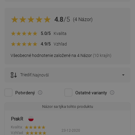
4.8
/5
(4 Názor)
5.0
/5
Kvalita
4.9
/5
Vzhľad
Všeobecné hodnotenie založené na 4 Názor
(10 krajín)
Triediť:
Najnovší
Potvrdený
Ostatné varianty
Názor sa týka tohto produktu
PrakR
Kvalita:
23-12-2020
Vzhľad: