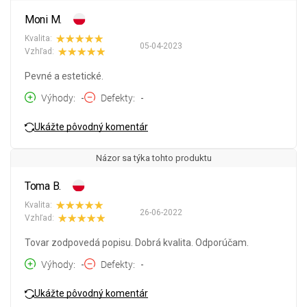
Moni M.
Kvalita:
05-04-2023
Vzhľad:
Pevné a estetické.
Výhody
-
Defekty
-
Ukážte pôvodný komentár
Názor sa týka tohto produktu
Toma B.
Kvalita:
26-06-2022
Vzhľad:
Tovar zodpovedá popisu. Dobrá kvalita. Odporúčam.
Výhody
-
Defekty
-
Ukážte pôvodný komentár