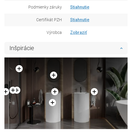
Podmienky záruky
Stiahnutie
Certifikát PZH
Stiahnutie
Výrobca
Zobraziť
Inšpirácie