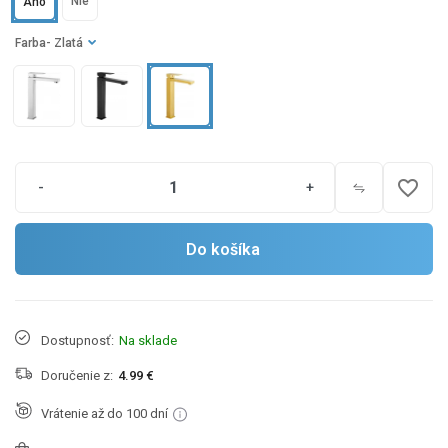
Nie
Áno
Farba
- Zlatá
favorite_border
-
+
Do košíka
Dostupnosť:
Na sklade
Doručenie z:
4.99 €
Vrátenie až do 100 dní