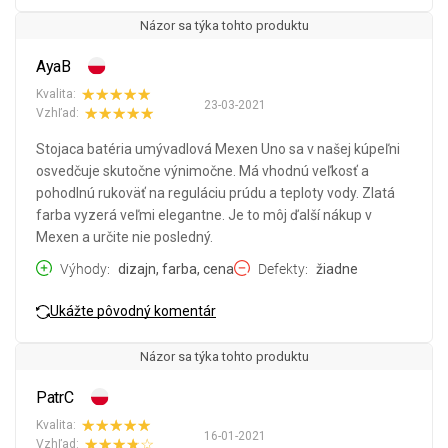
Názor sa týka tohto produktu
AyaB
Kvalita:
23-03-2021
Vzhľad:
Stojaca batéria umývadlová Mexen Uno sa v našej kúpeľni
osvedčuje skutočne výnimočne. Má vhodnú veľkosť a
pohodlnú rukoväť na reguláciu prúdu a teploty vody. Zlatá
farba vyzerá veľmi elegantne. Je to môj ďalší nákup v
Mexen a určite nie posledný.
Výhody
dizajn, farba, cena
Defekty
žiadne
Ukážte pôvodný komentár
Názor sa týka tohto produktu
PatrC
Kvalita:
16-01-2021
Vzhľad: