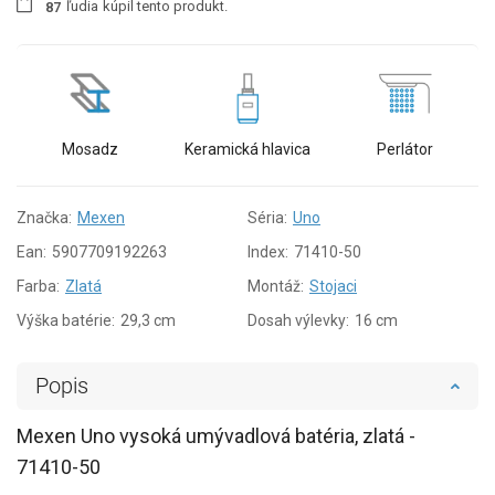
ľudia
kúpil tento produkt.
8
7
Mosadz
Keramická hlavica
Perlátor
Značka:
Mexen
Séria:
Uno
Ean:
5907709192263
Index:
71410-50
Farba:
Zlatá
Montáž:
Stojaci
Výška batérie:
29,3 cm
Dosah výlevky:
16 cm
Popis
Mexen Uno vysoká umývadlová batéria, zlatá -
71410-50