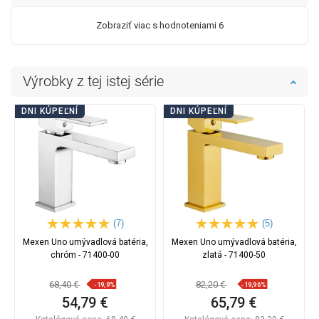
Zobraziť viac s hodnoteniami 6
Výrobky z tej istej série
DNI KÚPEĽNÍ
DNI KÚPEĽNÍ
(7)
(5)
Mexen Uno umývadlová batéria,
Mexen Uno umývadlová batéria,
chróm - 71400-00
zlatá - 71400-50
68,40 €
82,20 €
-19,9%
-19,96%
54,79 €
65,79 €