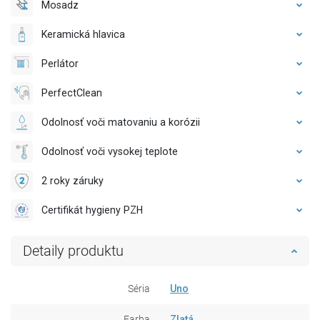
Mosadz
Keramická hlavica
Perlátor
PerfectClean
Odolnosť voči matovaniu a korózii
Odolnosť voči vysokej teplote
2 roky záruky
Certifikát hygieny PZH
Detaily produktu
Séria
Uno
Farba
Zlatá