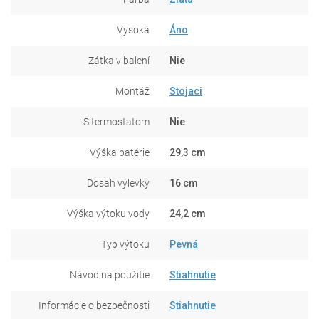
Vysoká
Áno
Zátka v balení
Nie
Montáž
Stojaci
S termostatom
Nie
Výška batérie
29,3 cm
Dosah výlevky
16 cm
Výška výtoku vody
24,2 cm
Typ výtoku
Pevná
Návod na použitie
Stiahnutie
Informácie o bezpečnosti
Stiahnutie