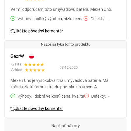
Veľmi odporúčam túto umývadlovú batériu Mexen Uno.
Výhody
poľský výrobca, nízka cena
Defekty
-
Ukážte pôvodný komentár
Názor sa týka tohto produktu
GeorW
Kvalita:
08-12-2020
Vzhľad:
Mexen Uno je vysokokvalitná umývadlová batéria. Má
krásnu zlatú farbu a triedu prietoku na úrovni A.
Výhody
dobrá veľkosť, cena, kvalita
Defekty
-
Ukážte pôvodný komentár
Napísať názory