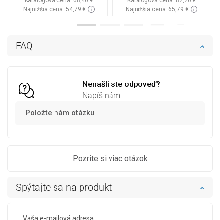
Katalógová cena:
68,40 €
Katalógová cena:
82,20 €
Najnižšia cena: 54,79 €
Najnižšia cena: 65,79 €
Dostupnosť:
Na sklade
Dostupnosť:
Na sklade
Do košíka
Do košíka
FAQ
Porovnaj
favorite_border
Obľúbené
Porovnaj
favorite_border
Obľúbené
Nenašli ste odpoveď?
Napíš nám
Položte nám otázku
Pozrite si viac otázok
Spýtajte sa na produkt