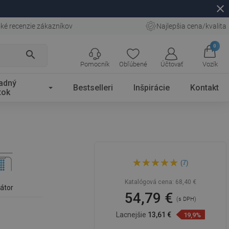
close
ké recenzie zákazníkov
Najlepšia cena/kvalita
0
search
Pomocník
Obľúbené
Účtovať
Vozík
adný
Bestselleri
Inšpirácie
Kontakt
tok
Mexen Uno umývadlová
(7)
batéria, chróm - 71400-00
Katalógová cena:
68,40 €
látor
54,79 €
(s DPH)
Lacnejšie
13,61 €
19,9%