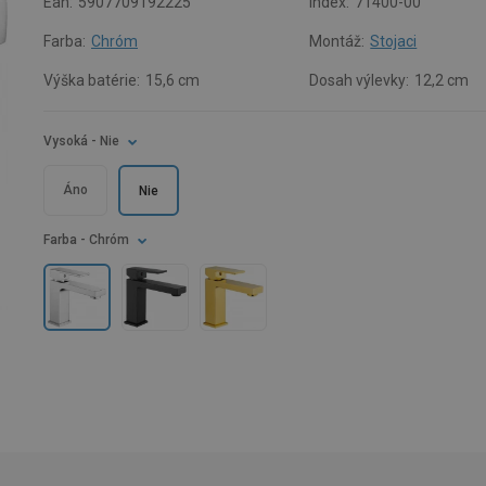
Ean:
5907709192225
Index:
71400-00
Farba:
Chróm
Montáž:
Stojaci
Výška batérie:
15,6 cm
Dosah výlevky:
12,2 cm
Vysoká
- Nie
Áno
Nie
Farba
- Chróm