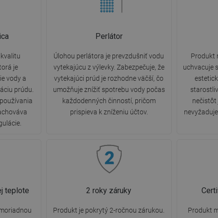
ica
Perlátor
kvalitu
Úlohou perlátora je prevzdušniť vodu
Produkt 
torá je
vytekajúcu z výlevky. Zabezpečuje, že
uchvacuje s
e vody a
vytekajúci prúd je rozhodne väčší, čo
estetic
áciu prúdu.
umožňuje znížiť spotrebu vody počas
starostli
 používania
každodenných činností, pričom
nečistôt
zachováva
prispieva k zníženiu účtov.
nevyžaduje 
gulácie.
j teplote
2 roky záruky
Cert
imoriadnou
Produkt je pokrytý 2-ročnou zárukou.
Produkt m