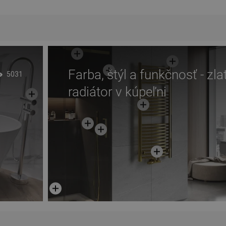
Farba, štýl a funkčnosť - zla
5031
radiátor v kúpeľni