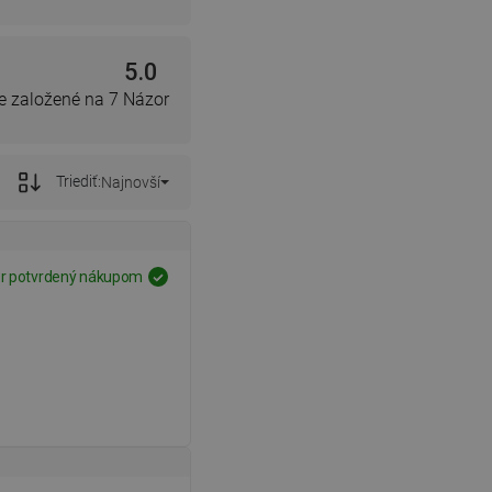
5.0
e založené na 7 Názor
Triediť:
Najnovší
r potvrdený nákupom