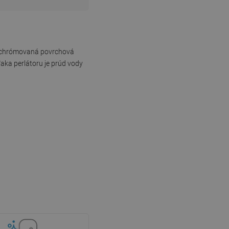
ej chrómovaná povrchová
aka perlátoru je prúd vody