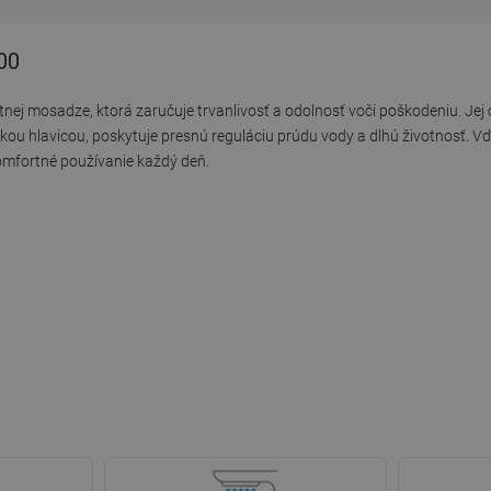
00
tnej mosadze, ktorá zaručuje trvanlivosť a odolnosť voči poškodeniu. J
u hlavicou, poskytuje presnú reguláciu prúdu vody a dlhú životnosť. Vď
mfortné používanie každý deň.