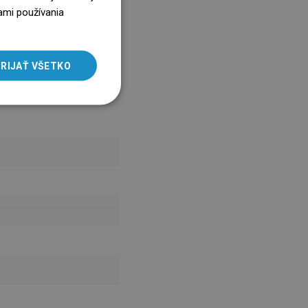
ENGLISH
ami používania
SLOVAK
LITHUANIAN
RIJAŤ VŠETKO
ROMANIAN
HUNGARIAN
FRENCH
ITALIAN
SPANISH
UKRAINIAN
BULGARIAN
ESTONIAN
DUTCH
LATVIAN