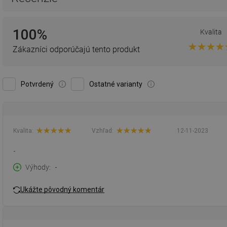
100%
Kvalita
Zákazníci odporúčajú tento produkt
Potvrdený
Ostatné varianty
Kvalita:
Vzhľad:
12-11-2023
-
Výhody
-
Ukážte pôvodný komentár