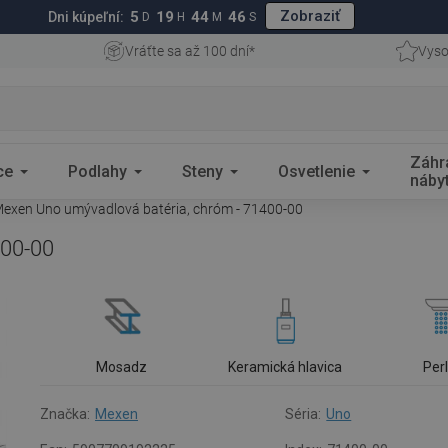
Zobraziť
5
19
44
45
Dni kúpeľní:
D
H
M
S
Vráťte sa až 100 dní*
Vyso
Záhr
ce
Podlahy
Steny
Osvetlenie
náby
exen Uno umývadlová batéria, chróm - 71400-00
400-00
Mosadz
Keramická hlavica
Per
Značka:
Mexen
Séria:
Uno