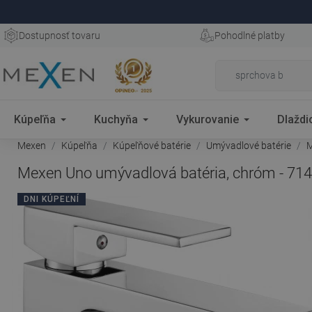
Dostupnosť tovaru
Pohodlné platby
Kúpeľňa
Kuchyňa
Vykurovanie
Dlaždi
Mexen
Kúpeľňa
Kúpeľňové batérie
Umývadlové batérie
M
Mexen Uno umývadlová batéria, chróm - 71
DNI KÚPEĽNÍ