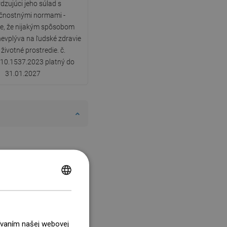
dzujúci jeho súlad s
čnostnými normami -
e, že nijakým spôsobom
nevplýva na ľudské zdravie
 životné prostredie. č.
10.1537.2023 platný do
31.01.2027
POLISH
CZECH
GERMAN
žívaním našej webovej