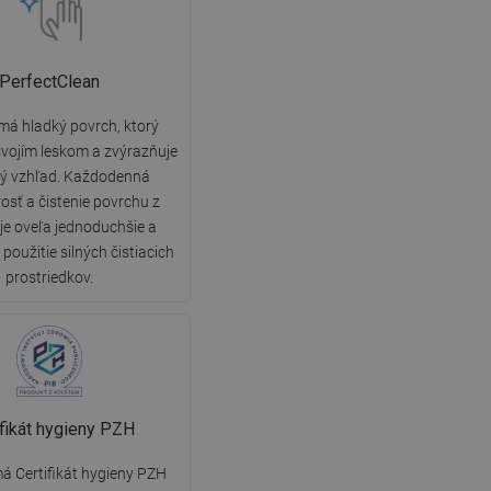
PerfectClean
má hladký povrch, ktorý
vojím leskom a zvýrazňuje
ký vzhľad. Každodenná
vosť a čistenie povrchu z
 je oveľa jednoduchšie a
použitie silných čistiacich
prostriedkov.
ifikát hygieny PZH
á Certifikát hygieny PZH