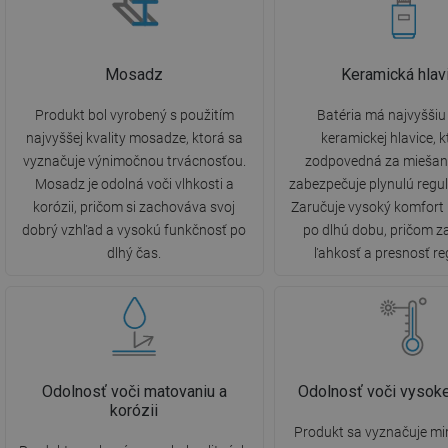
Mosadz
Keramická hlav
Produkt bol vyrobený s použitím
Batéria má najvyššiu 
najvyššej kvality mosadze, ktorá sa
keramickej hlavice, k
vyznačuje výnimočnou trvácnosťou.
zodpovedná za miešani
Mosadz je odolná voči vlhkosti a
zabezpečuje plynulú regul
korózii, pričom si zachováva svoj
Zaručuje vysoký komfort
dobrý vzhľad a vysokú funkčnosť po
po dlhú dobu, pričom 
dlhý čas.
ľahkosť a presnosť re
Odolnosť voči matovaniu a
Odolnosť voči vysoke
korózii
Produkt sa vyznačuje m