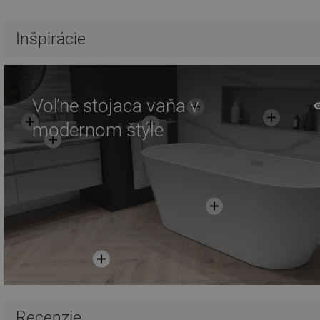
Inšpirácie
Voľne stojaca vaňa v
modernom štýle
Recenzie