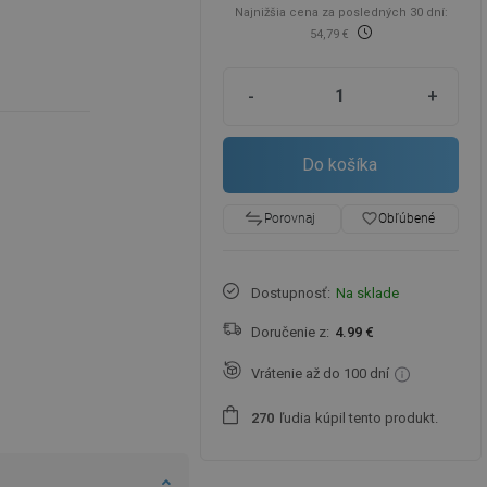
Najnižšia cena za posledných 30 dní:
54,79 €
-
+
Do košíka
favorite_border
Obľúbené
Porovnaj
Dostupnosť:
Na sklade
Doručenie z:
4.99 €
Vrátenie až do 100 dní
ľudia
kúpil tento produkt.
2
7
0