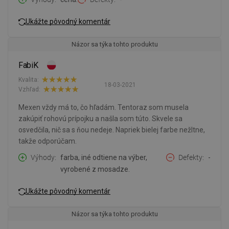
Ukážte pôvodný komentár
Názor sa týka tohto produktu
FabiK
Kvalita:
18-03-2021
Vzhľad:
Mexen vždy má to, čo hľadám. Tentoraz som musela
zakúpiť rohovú prípojku a našla som túto. Skvele sa
osvedčila, nič sa s ňou nedeje. Napriek bielej farbe nežltne,
takže odporúčam.
Výhody
farba, iné odtiene na výber,
Defekty
-
vyrobené z mosadze.
Ukážte pôvodný komentár
Názor sa týka tohto produktu