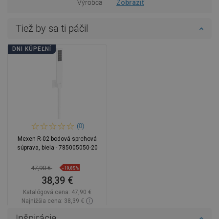
Výrobca
Zobraziť
Tiež by sa ti páčil
DNI KÚPEĽNÍ
(0)
Mexen R-02 bodová sprchová
súprava, biela - 785005050-20
47,90 €
-19,85%
38,39 €
Katalógová cena:
47,90 €
Najnižšia cena: 38,39 €
Dostupnosť:
Na sklade
Inšpirácie