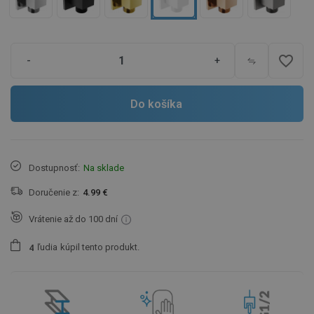
favorite_border
-
+
Do košíka
Dostupnosť:
Na sklade
Doručenie z:
4.99 €
Vrátenie až do 100 dní
ľudia
kúpil tento produkt.
4