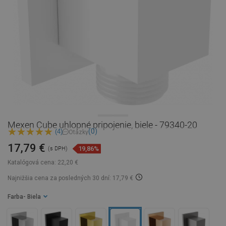
Mexen Cube uhlopné pripojenie, biele - 79340-20
(0)
(4)
Otázky
17,79 €
19,86%
(s DPH)
Katalógová cena:
22,20 €
Najnižšia cena za posledných 30 dní: 17,79 €
Farba
- Biela