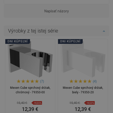
Napísať názory
Výrobky z tej istej série
DNI KÚPEĽNÍ
DNI KÚPEĽNÍ
(7)
(4)
Mexen Cube sprchový držiak,
Mexen Cube sprchový držiak,
chrómový - 79350-00
biely - 79350-20
15,40 €
15,40 €
-19,55%
-19,55%
12,39 €
12,39 €