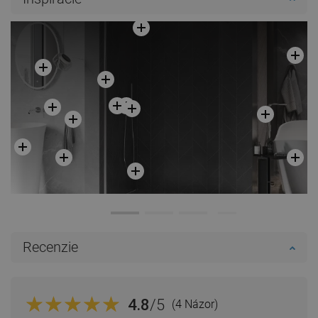
Do košíka
Porovnaj
favorite_border
Obľúbené
Recenzie
4.8
/5
(4 Názor)