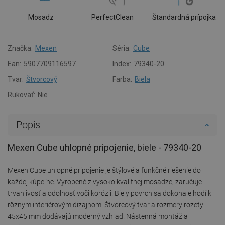
Mosadz
PerfectClean
Štandardná prípojka
Značka:
Mexen
Séria:
Cube
Ean:
5907709116597
Index:
79340-20
Tvar:
Štvorcový
Farba:
Biela
Rukoväť:
Nie
Popis
Mexen Cube uhlopné pripojenie, biele - 79340-20
Mexen Cube uhlopné pripojenie je štýlové a funkčné riešenie do
každej kúpeľne. Vyrobené z vysoko kvalitnej mosadze, zaručuje
trvanlivosť a odolnosť voči korózii. Biely povrch sa dokonale hodí k
rôznym interiérovým dizajnom. Štvorcový tvar a rozmery rozety
45x45 mm dodávajú moderný vzhľad. Nástenná montáž a