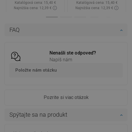
Katalógová cena:
15,40 €
Katalógová cena:
15,40 €
Najnižšia cena: 12,39 €
Najnižšia cena: 12,39 €
Dostupnosť:
Na sklade
Dostupnosť:
Na sklade
Do košíka
Do košíka
FAQ
Porovnaj
favorite_border
Obľúbené
Porovnaj
favorite_border
Obľúbené
Nenašli ste odpoveď?
Napíš nám
Položte nám otázku
Pozrite si viac otázok
Spýtajte sa na produkt