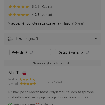
5.0
/5
Kvalita
4.9
/5
Vzhľad
Všeobecné hodnotenie založené na 4 Názor
(10 krajín)
Triediť:
Najnovší
Potvrdený
Ostatné varianty
Názor sa týka tohto produktu
MathT
Kvalita:
31-07-2021
Vzhľad:
Pri nákupe od Mexen mám vždy istotu, že som sa správne
rozhodla – uhlové pripojenie je jednoduché na montáž.
Výhody
cena.
Defekty
-