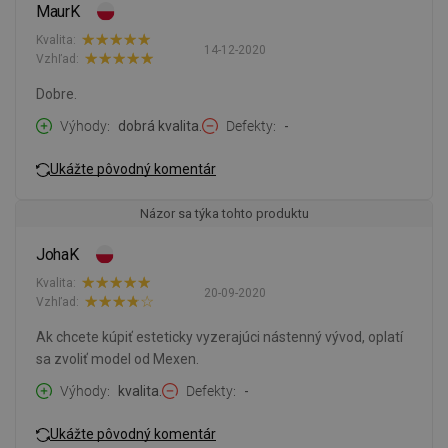
MaurK
Kvalita:
14-12-2020
Vzhľad:
Dobre.
Výhody
dobrá kvalita.
Defekty
-
Ukážte pôvodný komentár
Názor sa týka tohto produktu
JohaK
Kvalita:
20-09-2020
Vzhľad:
Ak chcete kúpiť esteticky vyzerajúci nástenný vývod, oplatí
sa zvoliť model od Mexen.
Výhody
kvalita.
Defekty
-
Ukážte pôvodný komentár