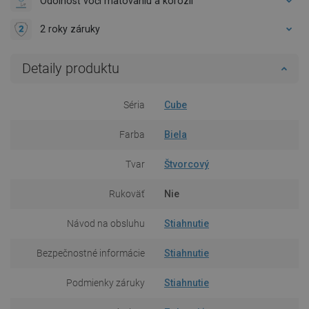
Odolnosť voči matovaniu a korózii
2 roky záruky
Detaily produktu
Séria
Cube
Farba
Biela
Tvar
Štvorcový
Rukoväť
Nie
Návod na obsluhu
Stiahnutie
Bezpečnostné informácie
Stiahnutie
Podmienky záruky
Stiahnutie