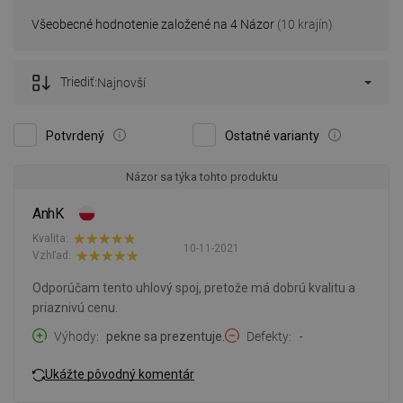
Všeobecné hodnotenie založené na 4 Názor
(10 krajín)
Triediť:
Najnovší
Potvrdený
Ostatné varianty
Názor sa týka tohto produktu
AnhK
Kvalita:
10-11-2021
Vzhľad:
Odporúčam tento uhlový spoj, pretože má dobrú kvalitu a
priaznivú cenu.
Výhody
pekne sa prezentuje.
Defekty
-
Ukážte pôvodný komentár