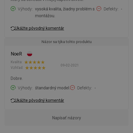
Výhody
vysoká kvalita, žiadny problém s
Defekty
-
montážou.
Ukážte pôvodný komentár
Názor sa týka tohto produktu
NoeR
Kvalita:
09-02-2021
Vzhľad:
Dobre.
Výhody
štandardný model.
Defekty
-
Ukážte pôvodný komentár
Napísať názory