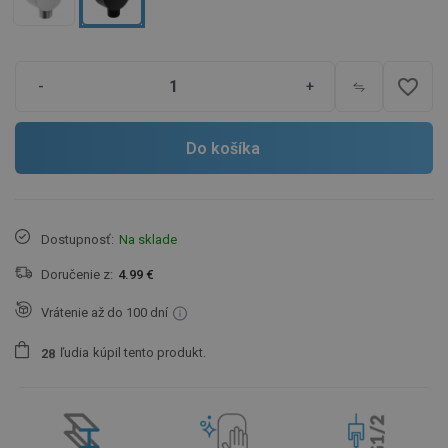
favorite_border
-
+
Do košíka
Dostupnosť:
Na sklade
Doručenie z:
4.99 €
Vrátenie až do 100 dní
ľudia
kúpil tento produkt.
2
8