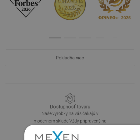
Pokladňa viac
Dostupnosť tovaru
Naše výrobky na vás čakajú v
modernom sklade.Vždy pripravený na
prepravu!