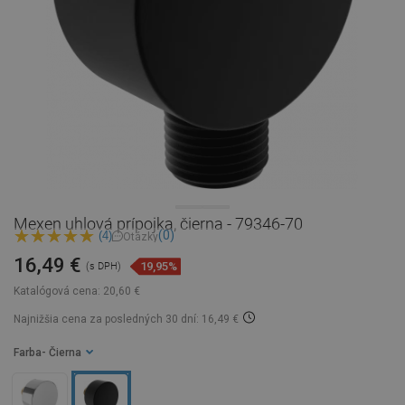
Mexen uhlová prípojka, čierna - 79346-70
(0)
(4)
Otázky
16,49 €
19,95%
(s DPH)
Katalógová cena:
20,60 €
Najnižšia cena za posledných 30 dní: 16,49 €
Farba
- Čierna