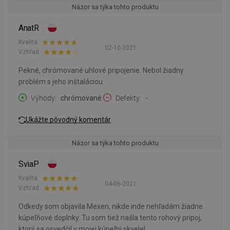
Názor sa týka tohto produktu
AnatR
Kvalita:
02-10-2021
Vzhľad:
Pekné, chrómované uhlové pripojenie. Nebol žiadny
problém s jeho inštaláciou.
Výhody
chrómované.
Defekty
-
Ukážte pôvodný komentár
Názor sa týka tohto produktu
SviaP
Kvalita:
04-06-2021
Vzhľad:
Odkedy som objavila Mexen, nikde inde nehľadám žiadne
kúpeľňové doplnky. Tu som tiež našla tento rohový pripoj,
ktorý sa osvedčil v mojej kúpeľni skvele!