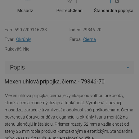
Mosadz
PerfectClean
Štandardná prípojka
Ean:
5907709116733
Index:
79346-70
Tvar:
Okrúhly
Farba:
Čierna
Rukoväť:
Nie
Popis
Mexen uhlová prípojka, čierna - 79346-70
Mexen uhlová prípojka, čierna je vynikajúcou voľbou pre osoby,
ktoré si cenia moderný dizajn a funkčnosť. Vyrobená z pevnej
mosadze, zaručuje trvanlivosť a odolnosť voči poškodeniam. Čierna
povrchová úprava pridáva eleganciu, a okrúhly tvar a montáž na
stenu uľahčujú inštaláciu. Priemer rozety 52 mm a vzdialenosť od
steny 25 mm robia produkt kompaktným a estetickým. Štandardná
prípojka G 1/2" zaručuje univerzálnosť použitia.