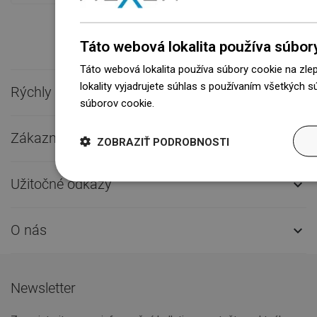
Táto webová lokalita používa súbor
Táto webová lokalita používa súbory cookie na zle
lokality vyjadrujete súhlas s používaním všetkých 
Rýchly kontakt

súborov cookie.
Dowiedz się więcej
Zákaznícky servis

ZOBRAZIŤ PODROBNOSTI
Užitočné odkazy

O nás

Newsletter