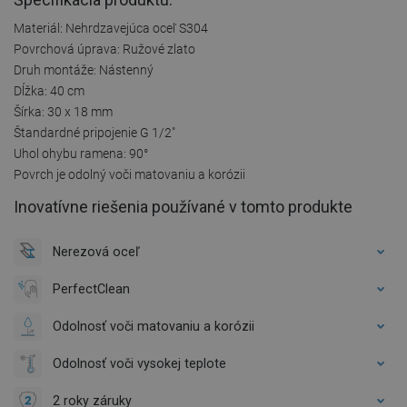
Materiál: Nehrdzavejúca oceľ S304
Povrchová úprava: Ružové zlato
Druh montáže: Nástenný
Dĺžka: 40 cm
Šírka: 30 x 18 mm
Štandardné pripojenie G 1/2"
Uhol ohybu ramena: 90°
Povrch je odolný voči matovaniu a korózii
Inovatívne riešenia používané v tomto produkte
Nerezová oceľ
PerfectClean
Odolnosť voči matovaniu a korózii
Odolnosť voči vysokej teplote
2 roky záruky