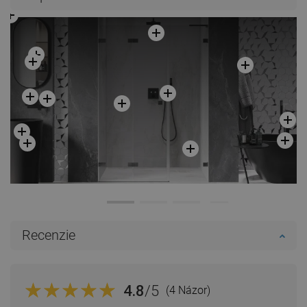
Porovnaj
favorite_border
Obľúbené
Porovnaj
favorite_border
Obľúbené
Recenzie
4.8
/5
(4 Názor)