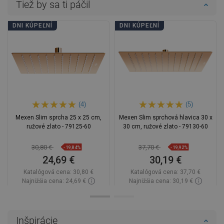
Tiež by sa ti páčil
DNI KÚPEĽNÍ
DNI KÚPEĽNÍ
(4)
(5)
Mexen Slim sprcha 25 x 25 cm,
Mexen Slim sprchová hlavica 30 x
ružové zlato - 79125-60
30 cm, ružové zlato - 79130-60
30,80 €
37,70 €
-19,84%
-19,92%
24,69 €
30,19 €
Katalógová cena:
30,80 €
Katalógová cena:
37,70 €
Najnižšia cena: 24,69 €
Najnižšia cena: 30,19 €
Dostupnosť:
Na sklade
Dostupnosť:
Na sklade
Do košíka
Do košíka
Inšpirácie