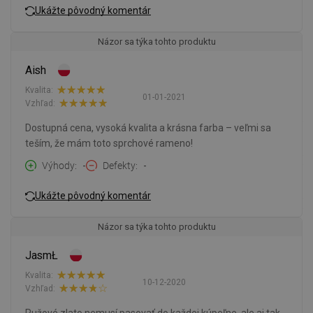
Ukážte pôvodný komentár
Názor sa týka tohto produktu
Aish
Kvalita:
01-01-2021
Vzhľad:
Dostupná cena, vysoká kvalita a krásna farba – veľmi sa
teším, že mám toto sprchové rameno!
Výhody
-
Defekty
-
Ukážte pôvodný komentár
Názor sa týka tohto produktu
JasmŁ
Kvalita:
10-12-2020
Vzhľad: