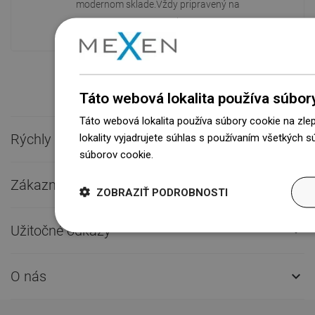
modernom sklade.Vždy pripravený na
prepravu!
Táto webová lokalita používa súbor
Táto webová lokalita používa súbory cookie na zle
Rýchly kontakt
lokality vyjadrujete súhlas s používaním všetkých 

súborov cookie.
Dowiedz się więcej
Zákaznícky servis

ZOBRAZIŤ PODROBNOSTI
Užitočné odkazy

O nás
