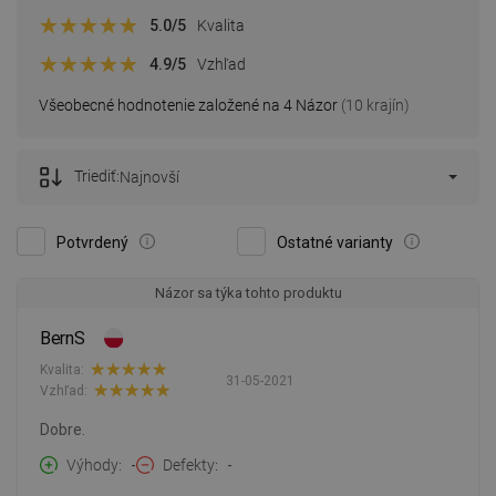
5.0
/5
Kvalita
4.9
/5
Vzhľad
Všeobecné hodnotenie založené na 4 Názor
(10 krajín)
Triediť:
Najnovší
Potvrdený
Ostatné varianty
Názor sa týka tohto produktu
BernS
Kvalita:
31-05-2021
Vzhľad:
Dobre.
Výhody
-
Defekty
-