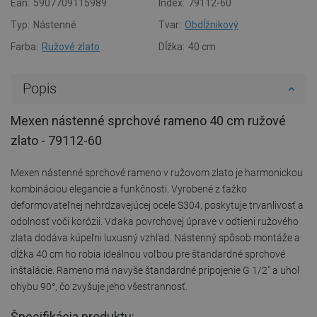
Ean:
5907709115989
Index:
79112-60
Typ:
Nástenné
Tvar:
Obdĺžnikový
Farba:
Ružové zlato
Dĺžka:
40 cm
Popis
Mexen nástenné sprchové rameno 40 cm ružové
zlato - 79112-60
Mexen nástenné sprchové rameno v ružovom zlato je harmonickou
kombináciou elegancie a funkčnosti. Vyrobené z ťažko
deformovateľnej nehrdzavejúcej ocele S304, poskytuje trvanlivosť a
odolnosť voči korózii. Vďaka povrchovej úprave v odtieni ružového
zlata dodáva kúpeľni luxusný vzhľad. Nástenný spôsob montáže a
dĺžka 40 cm ho robia ideálnou voľbou pre štandardné sprchové
inštalácie. Rameno má navyše štandardné pripojenie G 1/2" a uhol
ohybu 90°, čo zvyšuje jeho všestrannosť.
Špecifikácia produktu: