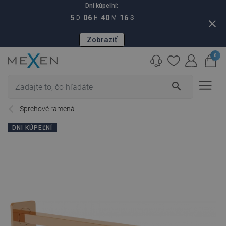
Dni kúpeľní:
5
06
40
15
D
H
M
S
close
Zobraziť
0
search
Sprchové ramená
DNI KÚPEĽNÍ