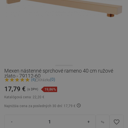
Mexen nástenné sprchové rameno 40 cm ružové
zlato - 79112-60
(0)
(4)
Otázky
17,79 €
19,86%
(s DPH)
Katalógová cena:
22,20 €
Najnižšia cena za posledných 30 dní: 17,79 €
favorite_border
-
+