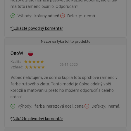
Ružové zlato nemusí pasovať do každej kúpeľne, ale aj tak
ma toto rameno očarilo. Odporúčam!
Výhody
krásny odtieň.
Defekty
nemá.
Ukážte pôvodný komentár
Názor sa týka tohto produktu
OttoW
Kvalita:
06-11-2020
Vzhľad:
Vôbec neľutujem, že som si kúpila toto sprchové rameno v
farbe ružového zlata. Tento model je úplne odolný voči
korózii a matovaniu, preto ho môžem odporučiť s celého
srdca!
Výhody
farba, nerezová oceľ, cena.
Defekty
nemá.
Ukážte pôvodný komentár