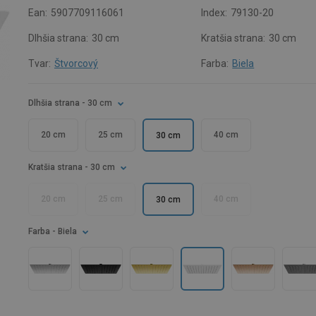
Ean:
5907709116061
Index:
79130-20
Dlhšia strana:
30 cm
Kratšia strana:
30 cm
Tvar:
Štvorcový
Farba:
Biela
Dlhšia strana
- 30 cm
20 cm
25 cm
40 cm
30 cm
Kratšia strana
- 30 cm
20 cm
25 cm
40 cm
30 cm
Farba
- Biela