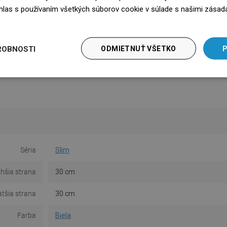
súhlas s používaním všetkých súborov cookie v súlade s našimi zásad
edz się więcej
ROBNOSTI
ODMIETNUŤ VŠETKO
P
Séria
Slim
lhšia strana
30 cm
atšia strana
30 cm
Farba
Biela