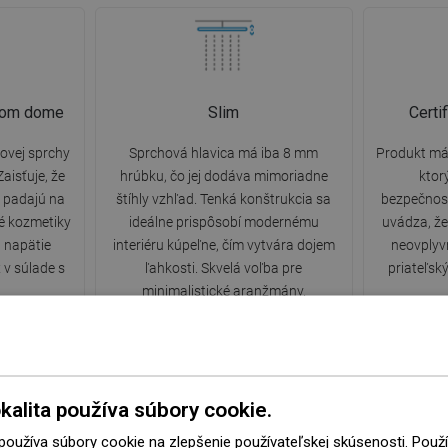
ašom dome
Slim
Certi
ovej sprchy
Sprchová hlavica má iba 8 mm
Produkt má 
aisťuje, že
hrúbku, čo jej dodáva mimoriadne
ktor
 padajú na
štíhly vzhľad. Tenká konštrukcia sa
bezpečnost
té kozmetiky
ideálne prispôsobí modernému
uvádza, že
a napätie
interiéru kúpeľne, čím vytvára dojem
neovplyvň
 v súlade s
ľahkosti. Skvelá voľba pre
priateľsk
minimalistické aranžmány.
kalita používa súbory cookie.
 používa súbory cookie na zlepšenie používateľskej skúsenosti. Pou