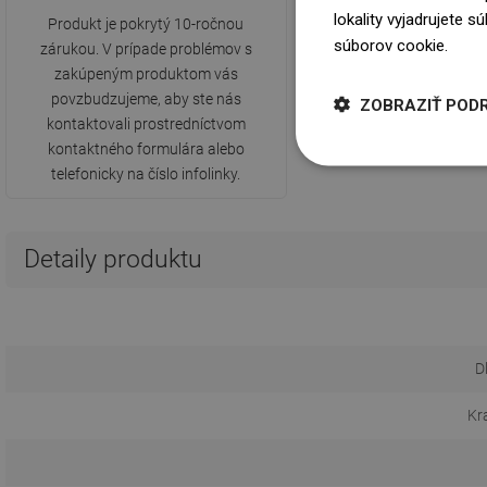
lokality vyjadrujete 
Produkt je pokrytý 10-ročnou
súborov cookie.
Dowi
zárukou. V prípade problémov s
zakúpeným produktom vás
povzbudzujeme, aby ste nás
ZOBRAZIŤ POD
kontaktovali prostredníctvom
kontaktného formulára alebo
telefonicky na číslo infolinky.
Detaily produktu
D
Kr