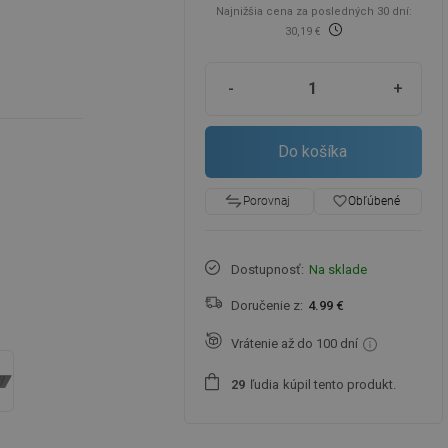
Najnižšia cena za posledných 30 dní:
30,19 €
-
+
Do košíka
favorite_border
Obľúbené
Porovnaj
Dostupnosť:
Na sklade
Doručenie z:
4.99 €
Vrátenie až do 100 dní
ľudia
kúpil tento produkt.
2
9