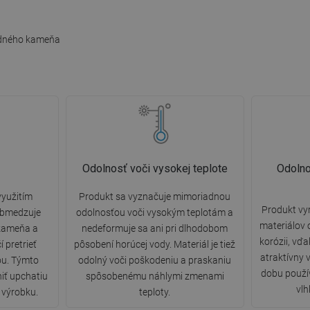
odného kameňa
Odolnosť voči vysokej teplote
Odolno
využitím
Produkt sa vyznačuje mimoriadnou
Produkt vy
 obmedzuje
odolnosťou voči vysokým teplotám a
materiálov 
kameňa a
nedeformuje sa ani pri dlhodobom
korózii, vď
í pretrieť
pôsobení horúcej vody. Materiál je tiež
atraktívny 
ou. Týmto
odolný voči poškodeniu a praskaniu
dobu použív
iť upchatiu
spôsobenému náhlymi zmenami
vlh
ť výrobku.
teploty.