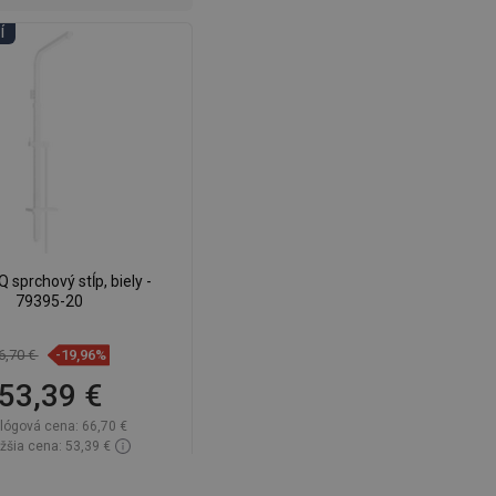
Í
 sprchový stĺp, biely -
79395-20
6,70 €
-19,96%
53,39 €
lógová cena:
66,70 €
žšia cena: 53,39 €
tupnosť:
Na sklade