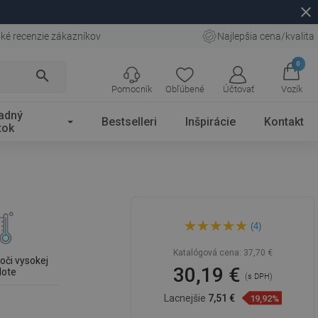
close
ké recenzie zákazníkov
Najlepšia cena/kvalita
0
search
Pomocník
Obľúbené
Účtovať
Vozík
adný
Bestselleri
Inšpirácie
Kontakt
tok
Mexen Slim sprchová hlavica
(4)
30 x 30 cm, biela - 79130-20
Katalógová cena:
37,70 €
oči vysokej
30,19 €
lote
(s DPH)
Lacnejšie
7,51 €
19,92%