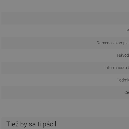
P
Rameno v komple
Návod 
Informácie o 
Podmie
Ce
Tiež by sa ti páčil