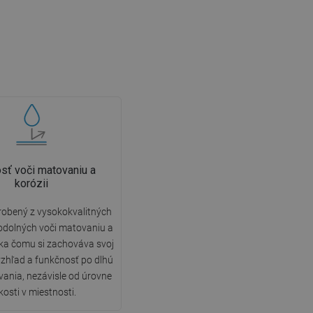
sť voči matovaniu a
korózii
robený z vysokokvalitných
odolných voči matovaniu a
aka čomu si zachováva svoj
vzhľad a funkčnosť po dlhú
ania, nezávisle od úrovne
kosti v miestnosti.