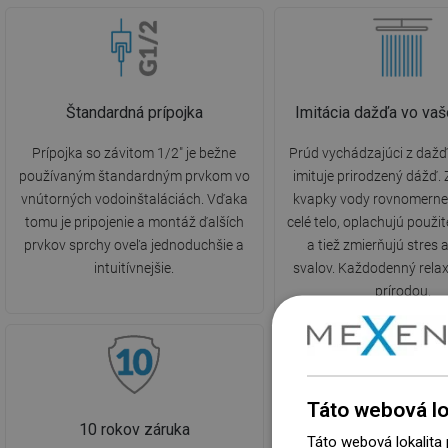
Štandardná prípojka
Imitácia dažďa vo v
Prípojka so závitom 1/2" je bežne
Prúd vychádzajúci z dažď
používaným štandardným prvkom vo
imituje prirodzený dážď. Z
vnútorných vodoinštaláciách. Vďaka
kvapky vody rovnomerne
tomu je pripojenie a montáž ďalších
celé telo, oplachujú použi
prvkov sprchy oveľa jednoduchšie a
a tiež zmierňujú stres 
intuitívnejšie.
svalov. Každodenný relax
prírodou.
Táto webová lo
10 rokov záruka
Táto webová lokalita