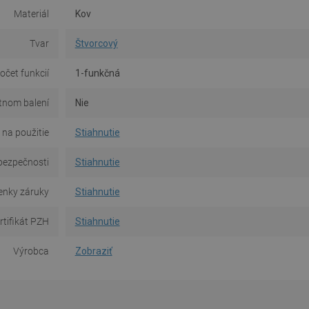
Materiál
Kov
Tvar
Štvorcový
očet funkcií
1-funkčná
tnom balení
Nie
na použitie
Stiahnutie
bezpečnosti
Stiahnutie
nky záruky
Stiahnutie
rtifikát PZH
Stiahnutie
Výrobca
Zobraziť