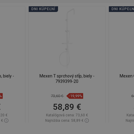
DNI KÚPEĽNÍ
DNI KÚPEĽN
 biely -
Mexen T sprchový stĺp, biely -
Mexen Q
7939399-20
%
73,60 €
-19,99%
6
€
58,89 €
,20 €
Katalógová cena:
73,60 €
Kata
 €
Najnižšia cena: 58,89 €
Najni
lade
Dostupnosť:
Na sklade
Dos