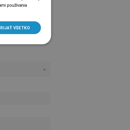
ENGLISH
ami používania
SLOVAK
LITHUANIAN
RIJAŤ VŠETKO
ROMANIAN
HUNGARIAN
FRENCH
ITALIAN
SPANISH
UKRAINIAN
BULGARIAN
ESTONIAN
DUTCH
LATVIAN