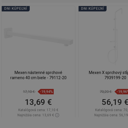
DNI KÚPEĽNÍ
DNI KÚPEĽNÍ
Mexen nástenné sprchové
Mexen X sprchový stĺp,
rameno 40 cm biele - 79112-20
7939199-20
17,10 €
-19,94%
70,20 €
-19,96
13,69 €
56,19 
Katalógová cena:
17,10 €
Katalógová cena:
70
Najnižšia cena: 13,69 €
Najnižšia cena: 56,19
Dostupnosť:
Na sklade
Dostupnosť:
Na sk