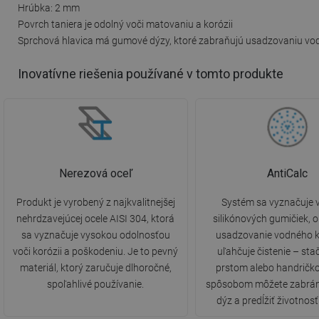
Hrúbka: 2 mm
Povrch taniera je odolný voči matovaniu a korózii
Sprchová hlavica má gumové dýzy, ktoré zabraňujú usadzovaniu v
Inovatívne riešenia používané v tomto produkte
Nerezová oceľ
AntiCalc
Produkt je vyrobený z najkvalitnejšej
Systém sa vyznačuje 
nehrdzavejúcej ocele AISI 304, ktorá
silikónových gumičiek,
sa vyznačuje vysokou odolnosťou
usadzovanie vodného 
voči korózii a poškodeniu. Je to pevný
uľahčuje čistenie – stač
materiál, ktorý zaručuje dlhoročné,
prstom alebo handričk
spoľahlivé používanie.
spôsobom môžete zabrán
dýz a predĺžiť životnos