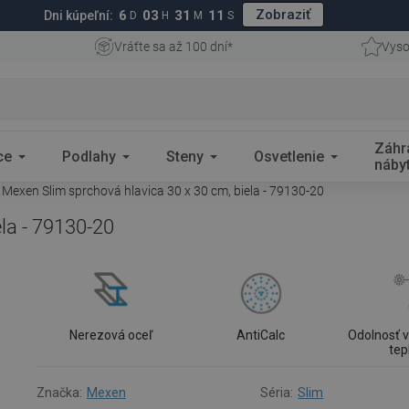
Zobraziť
6
03
31
10
Dni kúpeľní:
D
H
M
S
Vráťte sa až 100 dní*
Vyso
Záhr
ce
Podlahy
Steny
Osvetlenie
náby
Mexen Slim sprchová hlavica 30 x 30 cm, biela - 79130-20
la - 79130-20
Nerezová oceľ
AntiCalc
Odolnosť v
tep
Značka:
Mexen
Séria:
Slim