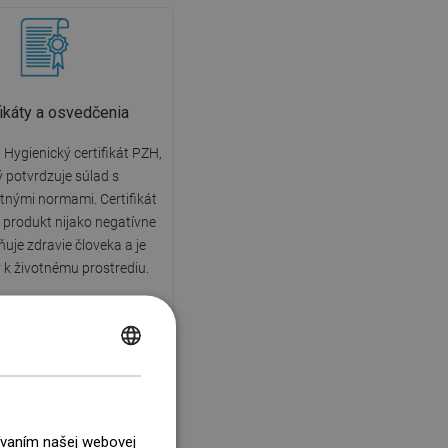
fikáty a osvedčenia
Hygienický certifikát PZH,
ý potvrdzuje súlad s
nými normami. Certifikát
 produkt nijako negatívne
uje zdravie človeka a je
ý k životnému prostrediu.
POLISH
CZECH
GERMAN
žívaním našej webovej