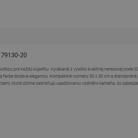
- 79130-20
 voľbou pre každú kúpeľňu. Vyrábaná z vysoko kvalitnej nerezovej ocele S3
ej farbe dodáva eleganciu. Kompaktné rozmery 30 x 30 cm a štandardné p
zami, ktoré účinne zabraňujú usadzovaniu vodného kameňa, čo zabezpe